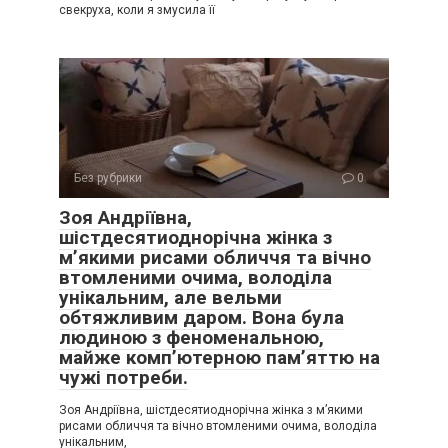
свекруха, коли я змусила її
Без рубрики
0
Зоя Андріївна,
шістдесятиоднорічна жінка з
м’якими рисами обличчя та вічно
втомленими очима, володіла
унікальним, але вельми
обтяжливим даром. Вона була
людиною з феноменальною,
майже комп’ютерною пам’яттю на
чужі потреби.
Зоя Андріївна, шістдесятиоднорічна жінка з м’якими
рисами обличчя та вічно втомленими очима, володіла
унікальним,