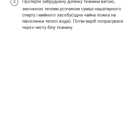
Протерти забруднену ділянку тканини ватою,
змоченою теплим розчином суміші нашатирного
спирту і мийного засобу(одна чайна ложка на
півсклянки теплої води). Потім виріб попрасувати
через чисту білу тканину.