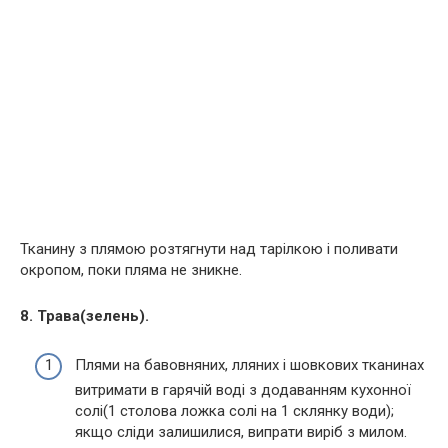
Тканину з плямою розтягнути над тарілкою і поливати
окропом, поки пляма не зникне.
8. Трава(зелень).
Плями на бавовняних, лляних і шовкових тканинах
витримати в гарячій воді з додаванням кухонної
солі(1 столова ложка солі на 1 склянку води);
якщо сліди залишилися, випрати виріб з милом.