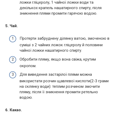
ложки гліцеролу, 1 чайної ложки води та
декількох крапель нашатирного спирту, після
зникнення плями промити гарячою водою.
5. Чай.
Протерти забруднену ділянку ватою, змоченою в
суміші з 2 чайних ложок гліцеролу й половини
чайної ложки нашатирного спирту.
Обробити пляму, якщо вона свіжа, крутим
окропом.
Для виведення застарілої плями можна
використати розчин щавлевої кислоти(2-3 грами
на склянку води): теплим розчином змочити
пляму, після її зникнення промити ретельно
водою.
6. Какао.