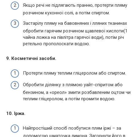
Якщо речі не підлягають пранню, протерти пляму
розчином кухонної солі, а потім спиртом.
Застарілу пляму на бавовняних і лляних тканинах
обробити гарячим розчином щавлевої кислоти(1
чайна ложка на півлітра гарячої води), потім річ
ретельно прополоскати водою.
9. Косметичні засоби.
Протерти пляму теплим гліцеролом або спиртом.
Обробити ділянку з плямою уайт-спіритом або
бензином, а «ореол» змити розбавленим оцтом чи
теплим гліцеролом, а потім промити водою.
10. Іржа.
Найпростіший спосіб позбутися плям іржі – за
допомогою шматочка лимона. Загорнути його в