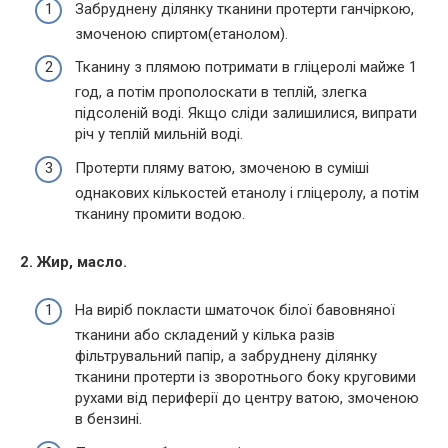
Забруднену ділянку тканини протерти ганчіркою,
змоченою спиртом(етанолом).
Тканину з плямою потримати в гліцеролі майже 1
год, а потім прополоскати в теплій, злегка
підсоленій воді. Якщо сліди залишилися, випрати
річ у теплій мильній воді.
Протерти пляму ватою, змоченою в суміші
однакових кількостей етанолу і гліцеролу, а потім
тканину промити водою.
2. Жир, масло.
На виріб покласти шматочок білої бавовняної
тканини або складений у кілька разів
фільтрувальний папір, а забруднену ділянку
тканини протерти із зворотнього боку круговими
рухами від периферії до центру ватою, змоченою
в бензині.