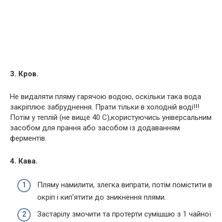
3. Кров.
Не видаляти пляму гарячою водою, оскільки така вода
закріплює забруднення. Прати тільки в холодній воді!!!
Потім у теплій (не вище 40 С),користуючись універсальним
засобом для прання або засобом із додаванням
ферментів.
4. Кава.
Пляму намилити, злегка випрати, потім помістити в
окріп і кип’ятити до зникнення плями.
Застарілу змочити та протерти сумішшю з 1 чайної