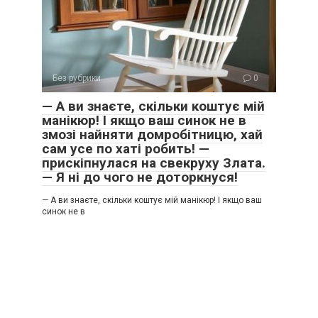
Без рубрики
0
— А ви знаєте, скільки коштує мій
манікюр! І якщо ваш синок не в
змозі найняти домробітницю, хай
сам усе по хаті робить! —
прискіпнулася на свекруху Злата.
— Я ні до чого не доторкнуся!
— А ви знаєте, скільки коштує мій манікюр! І якщо ваш
синок не в