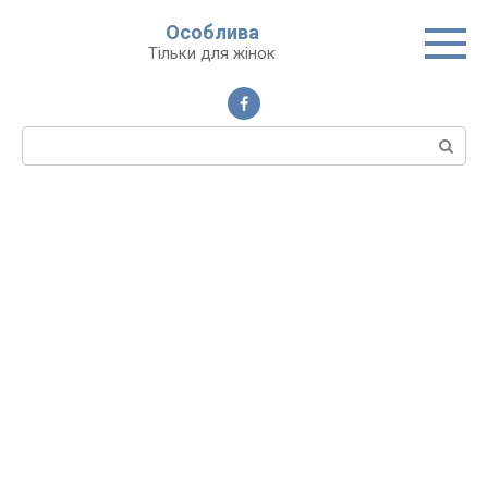
Перейти
Особлива
до
Тільки для жінок
вмісту
Пошук: