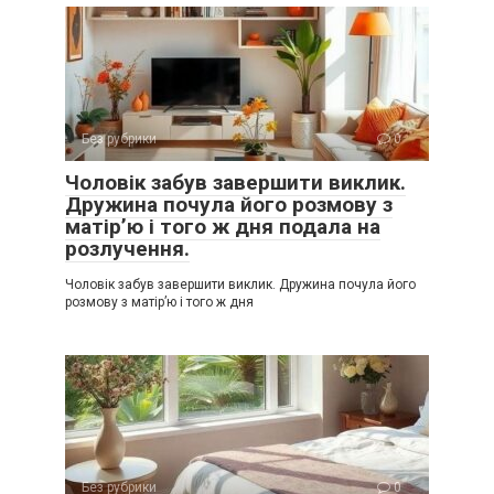
Без рубрики
0
Чоловік забув завершити виклик.
Дружина почула його розмову з
матір’ю і того ж дня подала на
розлучення.
Чоловік забув завершити виклик. Дружина почула його
розмову з матір’ю і того ж дня
Без рубрики
0