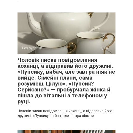
Без рубрики
0
Чоловік писав повідомлення
коханці, а відправив його дружині.
«Пупсику, вибач, але завтра ніяк не
вийде. Сімейні плани, сама
розумієш. Цілую». «Пупсик?
Серйозно?» — пробурчала жінка й
пішла до вітальні з телефоном у
руці.
Чоловік писав повідомлення коханці, а відправив його
дружині. «Пупсику, вибач, але завтра ніяк не