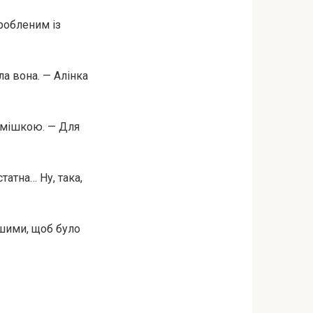
зробленим із
ла вона. — Алінка
осмішкою. — Для
татна… Ну, така,
ішими, щоб було