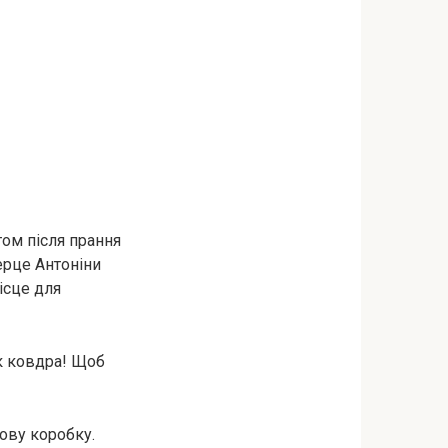
том після прання
серце Антоніни
ісце для
як ковдра! Щоб
ову коробку.