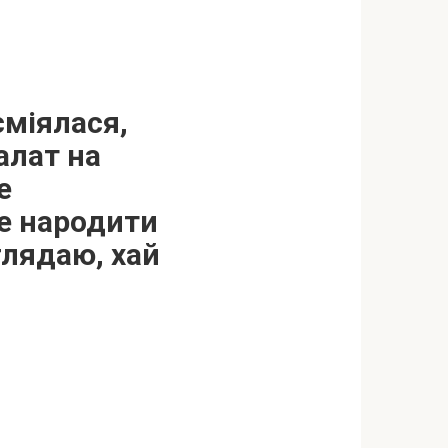
сміялася,
алат на
е
е народити
глядаю, хай