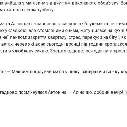
на вийшла з магазину з відчуттям виконаного обов’язку. Во
ахри, вона несла турботу.
а та Аліни пахла запеченою качкою з яблуками та легким
ною укладкою, але втомленими очима, метушилася на кухні. 
 неї пеклом: закриття кварталу, стрес, перекуси на бігу і, я
 вагах, через які вона сьогодні вранці пів години проплакал
зти в улюблену сукню. Зрештою, довелося одягнути просто
те! — Максим поцілував матір у щоку, забираючи важку кор
агадково посміхнулася Антоніна. — Аліночко, добрий вечір!