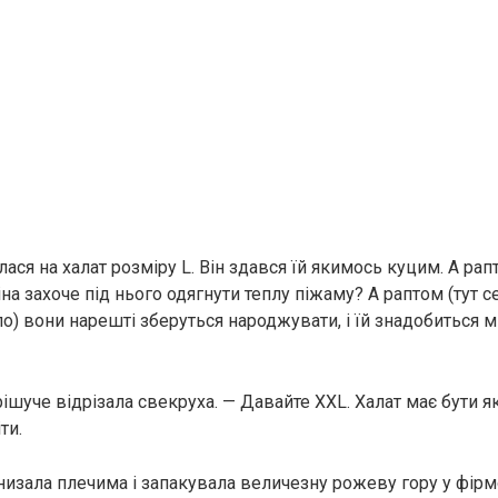
ася на халат розміру L. Він здався їй якимось куцим. А рап
на захоче під нього одягнути теплу піжаму? А раптом (тут 
о) вони нарешті зберуться народжувати, і їй знадобиться м
 рішуче відрізала свекруха. — Давайте XXL. Халат має бути 
ти.
низала плечима і запакувала величезну рожеву гору у фірм