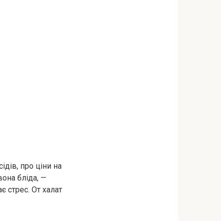
дів, про ціни на
вона бліда, —
є стрес. От халат