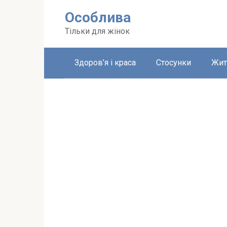
Перейти
Особлива
до
вмісту
Тільки для жінок
Здоров’я і краса
Стосунки
Жит