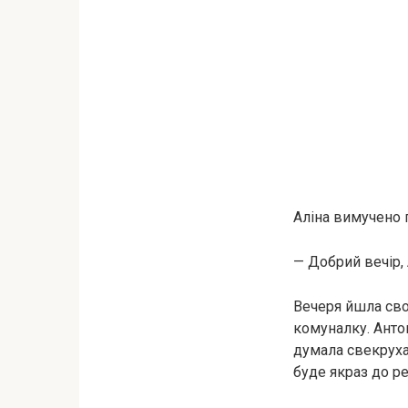
Аліна вимучено 
— Добрий вечір, 
Вечеря йшла сво
комуналку. Антон
думала свекруха.
буде якраз до реч