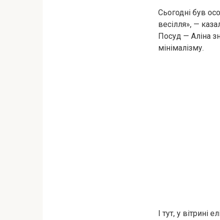
Сьогодні був осо
весілля», — каза
Посуд — Аліна зн
мінімалізму.
І тут, у вітрині