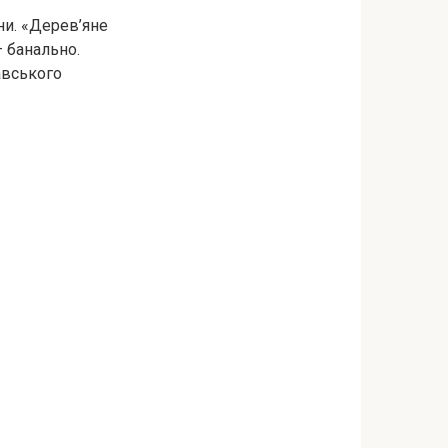
ни. «Дерев’яне
— банально.
авського