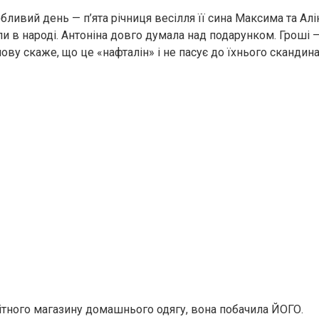
бливий день — п’ята річниця весілля її сина Максима та Алі
ли в народі. Антоніна довго думала над подарунком. Гроші 
ову скаже, що це «нафталін» і не пасує до їхнього скандин
 елітного магазину домашнього одягу, вона побачила ЙОГО.