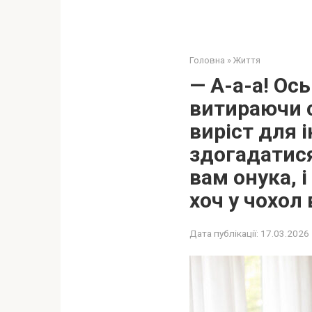
Головна
»
Життя
— А-а-а! Ос
витираючи с
виріст для і
здогадатися
вам онука, 
хоч у чохол
Дата публікації:
17.03.2026