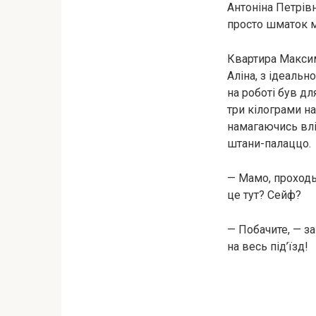
Антоніна Петрів
просто шматок м
Квартира Максим
Аліна, з ідеаль
на роботі був для
три кілограми на
намагаючись влі
штани-палаццо.
— Мамо, проходь
це тут? Сейф?
— Побачите, — з
на весь під’їзд!