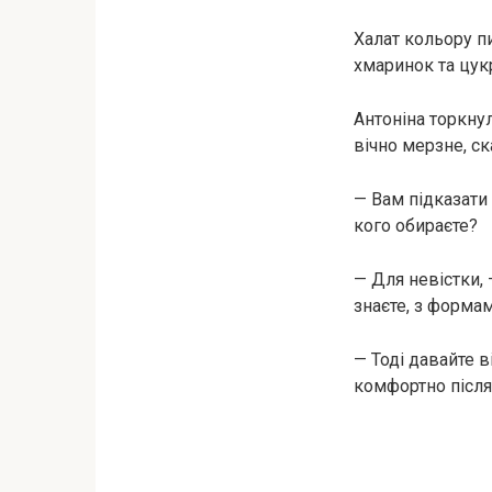
Халат кольору пи
хмаринок та цук
Антоніна торкнул
вічно мерзне, ск
— Вам підказати
кого обираєте?
— Для невістки, 
знаєте, з формам
— Тоді давайте 
комфортно після