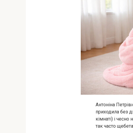
Антоніна Петрів
приходила без д
кімнаті) і чесно
так часто щебета