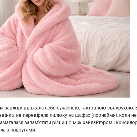
на завжди вважала себе сучасною, тактовною свекрухою. 
звінка, не перевіряла пилюку на шафах (принаймні, коли не
 намагалася запам’ятати різницю між хайлайтером і консилер
ла з подругами.