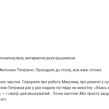
посміхнулася, витираючи руки рушником:
Антоніно Петрівно. Проходьте до столу, все вже готово.
єю чергою. Говорили про роботу Максима, про ремонт у сусі
іна Петрівна раз у раз кидала погляди на невістку. «Якась 
 — І светр цей мішкуватий… Точно вагітна! Або просто заїда
і!».