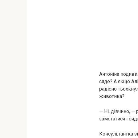
Антоніна подивил
сяде? А якщо Алі
радісно тьохкнул
животика?
— Ні, дівчино, —
замотатися і сиді
Консультантка з