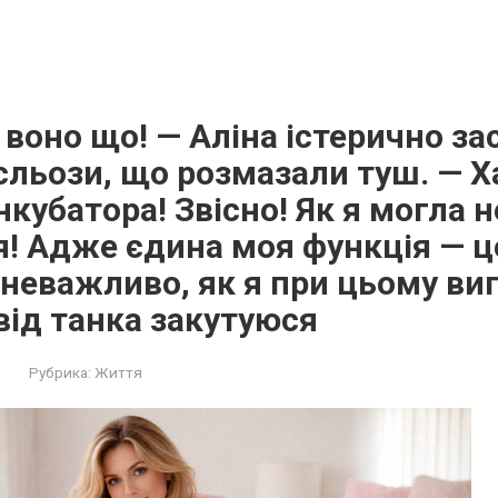
ь воно що! — Аліна істерично за
льози, що розмазали туш. — Х
нкубатора! Звісно! Як я могла н
! Адже єдина моя функція — ц
і неважливо, як я при цьому ви
 від танка закутуюся
Рубрика:
Життя