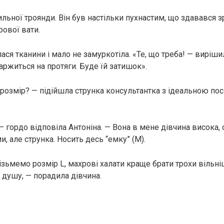
льної троянди. Він був настільки пухнастим, що здавався 
рової вати.
ася тканини і мало не замуркотіла. «Те, що треба! — виріши
аржиться на протяги. Буде їй затишок».
 розмір? — підійшла струнка консультантка з ідеальною п
— гордо відповіла Антоніна. — Вона в мене дівчина висока, с
и, але струнка. Носить десь “емку” (M).
візьмемо розмір L, махрові халати краще брати трохи вільн
 душу, — порадила дівчина.