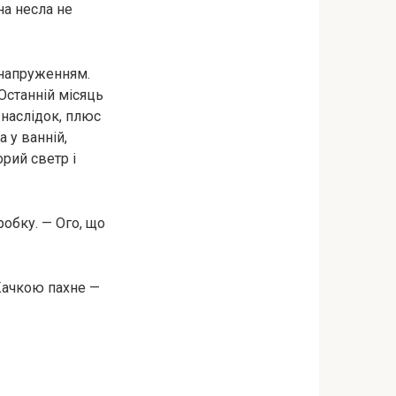
на несла не
 напруженням.
Останній місяць
к наслідок, плюс
а у ванній,
рий светр і
обку. — Ого, що
 Качкою пахне —