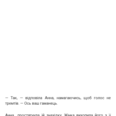
— Так, — відповіла Анна, намагаючись, щоб голос не
тремтів. — Ось ваш гаманець.
Анна простягнула їй знахідку. Жінка вихопила його з її