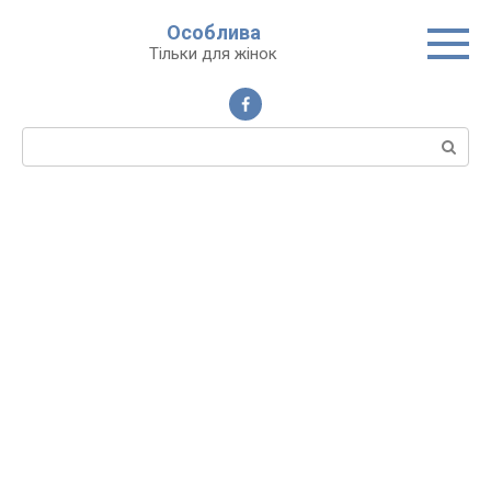
Перейти
Особлива
до
Тільки для жінок
вмісту
Пошук: