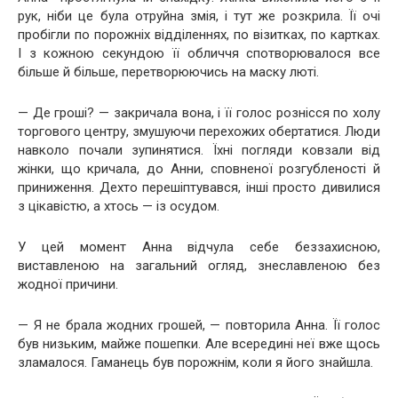
рук, ніби це була отруйна змія, і тут же розкрила. Її очі
пробігли по порожніх відділеннях, по візитках, по картках.
І з кожною секундою її обличчя спотворювалося все
більше й більше, перетворюючись на маску люті.
— Де гроші? — закричала вона, і її голос рознісся по холу
торгового центру, змушуючи перехожих обертатися. Люди
навколо почали зупинятися. Їхні погляди ковзали від
жінки, що кричала, до Анни, сповненої розгубленості й
приниження. Дехто перешіптувався, інші просто дивилися
з цікавістю, а хтось — із осудом.
У цей момент Анна відчула себе беззахисною,
виставленою на загальний огляд, знеславленою без
жодної причини.
— Я не брала жодних грошей, — повторила Анна. Її голос
був низьким, майже пошепки. Але всередині неї вже щось
зламалося. Гаманець був порожнім, коли я його знайшла.