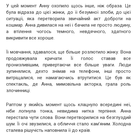
У цей момент Анну охопило щось інше, ніж образа. Це
була відраза до цієї жінки, до її безумної злоби, до цієї
ситуації, яка перетворила звичайний акт доброти на
кошмар. Анна дивилася на неї і бачила не просто людину,
а втілення чогось темного, невдячного, здатного
викривити все хороше.
Її мовчання, здавалося, ще більше розлютило жінку. Вона
продовжувала кричати. Її голос ставав все
пронизливішим, привертаючи все більше уваги. Люди
зупинялися, дехто знімав на телефони, інші просто
витріщалися, не намагаючись втрутитися. Це був як
спектакль, де Анна, мимовільна акторка, грала роль
злочинниці.
Раптом у якийсь момент щось клацнуло всередині неї,
ніби лопнула тонка, невидима нитка терпіння. Анна
перестала чути слова. Вони перетворилися на безглуздий
шум. Її очі звузилися, а обличчя стало кам’яним. Холодна
сталева рішучість наповнила її до країв.