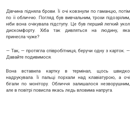
Дівчина підняла брови. Її очі ковзнули по гаманцю, потім
по її обличчю. Погляд був вивчальним, трохи підозрілим,
ніби вона очікувала підступу. Це був перший легкий укол
дискомфорту. Хіба так дивляться на людину, яка
принесла чуже?
— Так, — протягла співробітниця, беручи одну з карток. —
Давайте подивимося.
Вона вставила картку в термінал, щось швидко
надрукувала. Її пальці порхали над клавіатурою, а очі
бігали по монітору. Обличчя залишалося незворушним,
але в повітрі повисла якась ледь вловима напруга.