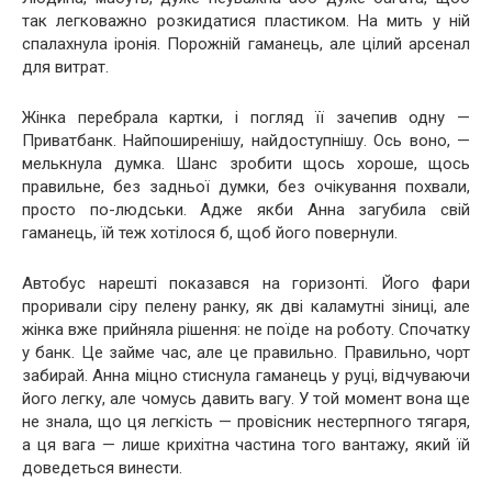
так легковажно розкидатися пластиком. На мить у ній
спалахнула іронія. Порожній гаманець, але цілий арсенал
для витрат.
Жінка перебрала картки, і погляд її зачепив одну —
Приватбанк. Найпоширенішу, найдоступнішу. Ось воно, —
мелькнула думка. Шанс зробити щось хороше, щось
правильне, без задньої думки, без очікування похвали,
просто по-людськи. Адже якби Анна загубила свій
гаманець, їй теж хотілося б, щоб його повернули.
Автобус нарешті показався на горизонті. Його фари
проривали сіру пелену ранку, як дві каламутні зіниці, але
жінка вже прийняла рішення: не поїде на роботу. Спочатку
у банк. Це займе час, але це правильно. Правильно, чорт
забирай. Анна міцно стиснула гаманець у руці, відчуваючи
його легку, але чомусь давить вагу. У той момент вона ще
не знала, що ця легкість — провісник нестерпного тягаря,
а ця вага — лише крихітна частина того вантажу, який їй
доведеться винести.