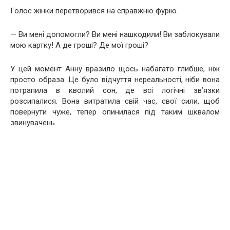
Голос жінки перетворився на справжню фурію.
— Ви мені допомогли? Ви мені нашкодили! Ви заблокували
мою картку! А де гроші? Де мої гроші?
У цей момент Анну вразило щось набагато глибше, ніж
просто образа. Це було відчуття нереальності, ніби вона
потрапила в кволий сон, де всі логічні зв’язки
розсипалися. Вона витратила свій час, свої сили, щоб
повернути чуже, тепер опинилася під таким шквалом
звинувачень.