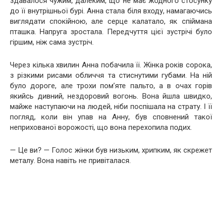
здавалося чужим, далеким, що не має жодного стосунку
до її внутрішньої бурі. Анна стала біля входу, намагаючись
виглядати спокійною, але серце калатало, як спіймана
пташка. Напруга зростала. Передчуття цієї зустрічі було
гіршим, ніж сама зустріч.
Через кілька хвилин Анна побачила її. Жінка років сорока,
з різкими рисами обличчя та стиснутими губами. На ній
було дороге, але трохи пом’яте пальто, а в очах горів
якийсь дивний, нездоровий вогонь. Вона йшла швидко,
майже наступаючи на людей, ніби поспішала на страту. І її
погляд, коли він упав на Анну, був сповнений такої
неприхованої ворожості, що вона перехопила подих.
— Це ви? — Голос жінки був низьким, хрипким, як скрежет
металу. Вона навіть не привіталася.