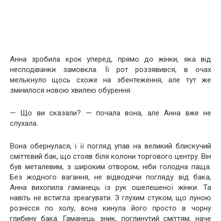
Анна зробила крок уперед, прямо до жінки, яка від
несподіванки замовкла. Її рот роззявився, в очах
мелькнуло щось схоже на збентеження, але тут же
змінилося новою хвилею обурення.
— Що ви сказали? — почала вона, але Анна вже не
слухала.
Вона обернулася, і її погляд упав на великий блискучий
сміттєвий бак, що стояв біля колони торгового центру. Він
був металевим, з широким отвором, ніби голодна паща.
Без жодного вагання, не відводячи погляду від бака,
Анна вихопила гаманець із рук ошелешеної жінки. Та
навіть не встигла зреагувати. З глухим стуком, що луною
рознісся по холу, вона кинула його просто в чорну
глибину бака. Гаманець зник, поглинутий сміттям, наче