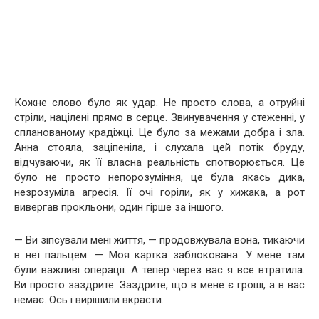
Кожне слово було як удар. Не просто слова, а отруйні
стріли, націлені прямо в серце. Звинувачення у стеженні, у
спланованому крадіжці. Це було за межами добра і зла.
Анна стояла, заціпеніла, і слухала цей потік бруду,
відчуваючи, як її власна реальність спотворюється. Це
було не просто непорозуміння, це була якась дика,
незрозуміла агресія. Її очі горіли, як у хижака, а рот
вивергав прокльони, один гірше за іншого.
— Ви зіпсували мені життя, — продовжувала вона, тикаючи
в неї пальцем. — Моя картка заблокована. У мене там
були важливі операції. А тепер через вас я все втратила.
Ви просто заздрите. Заздрите, що в мене є гроші, а в вас
немає. Ось і вирішили вкрасти.