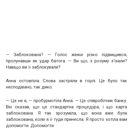
— Заблокована? — Голос жінки різко підвищився,
пролунавши як удар батога. — Ви що, з розуму з’їхали?
Навіщо ви її заблокували?
Анна остовпіла. Слова застряли в горлі. Це було так
несподівано, так дико.
— Це не я, — пробурмотіла Анна. — Це співробітник банку.
Він сказав, що це стандартна процедура, і що карта
заблокована. Я так зрозуміла, що вона вже була
заблокована, коли я її туди принесла. Я просто хотіла вам
допомогти. Допомогти.