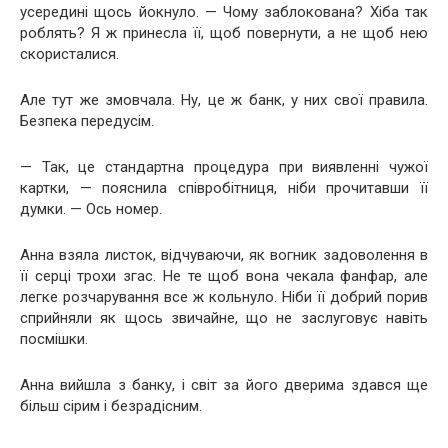
усередині щось йокнуло. — Чому заблокована? Хіба так
роблять? Я ж принесла її, щоб повернути, а не щоб нею
скористалися.
Але тут же змовчала. Ну, це ж банк, у них свої правила.
Безпека передусім.
— Так, це стандартна процедура при виявленні чужої
картки, — пояснила співробітниця, ніби прочитавши її
думки. — Ось номер.
Анна взяла листок, відчуваючи, як вогник задоволення в
її серці трохи згас. Не те щоб вона чекала фанфар, але
легке розчарування все ж кольнуло. Ніби її добрий порив
сприйняли як щось звичайне, що не заслуговує навіть
посмішки.
Анна вийшла з банку, і світ за його дверима здався ще
більш сірим і безрадісним.