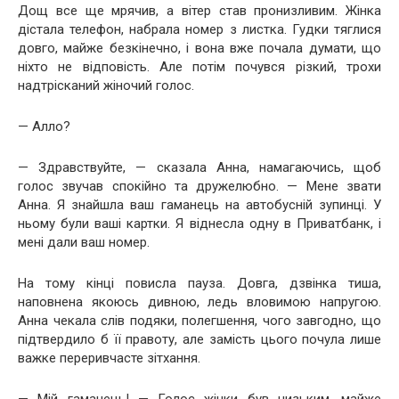
Дощ все ще мрячив, а вітер став пронизливим. Жінка
дістала телефон, набрала номер з листка. Гудки тяглися
довго, майже безкінечно, і вона вже почала думати, що
ніхто не відповість. Але потім почувся різкий, трохи
надтрісканий жіночий голос.
— Алло?
— Здравствуйте, — сказала Анна, намагаючись, щоб
голос звучав спокійно та дружелюбно. — Мене звати
Анна. Я знайшла ваш гаманець на автобусній зупинці. У
ньому були ваші картки. Я віднесла одну в Приватбанк, і
мені дали ваш номер.
На тому кінці повисла пауза. Довга, дзвінка тиша,
наповнена якоюсь дивною, ледь вловимою напругою.
Анна чекала слів подяки, полегшення, чого завгодно, що
підтвердило б її правоту, але замість цього почула лише
важке переривчасте зітхання.
— Мій гаманець! — Голос жінки був низьким, майже