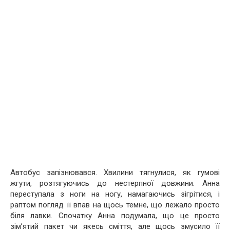
Автобус запізнювався. Хвилини тягнулися, як гумові
жгути, розтягуючись до нестерпної довжини. Анна
переступала з ноги на ногу, намагаючись зігрітися, і
раптом погляд її впав на щось темне, що лежало просто
біля лавки. Спочатку Анна подумала, що це просто
зім’ятий пакет чи якесь сміття, але щось змусило її