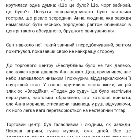
крутилася одна думка: «Що це було? Що, чорт забирай,
це було?» Почуття несправедливості було настільки
гострим, що різало зсередини. Анна, людина, яка завжди
намагалася бути чесною, порядною, раптом опинилася в
центрі такого абсурдного, брудного звинувачення.
Світ навколо неї, такий звичний і передбачуваний, раптом
похитнувся, показавши свою не найкращу сторону.
До торгового центру «Республіка» було не так далеко,
але кожен крок давався Анні важко. Дощ припинився, але
небо залишалося низьким і похмурим, віддзеркалюючи її
внутрішній стан. У голові крутилися слова жінки, як рій
злих ос. «Злодійка». «Подам до суду». Це було настільки
нерозумно, настільки образливо, що хотілося кричати,
але Анна мовчала, стискаючи гаманець у руці, відчуваючи,
як його легка вага перетворюється на нестерпний тягар.
Торговий центр був галасливим і людним, як завжди.
Яскраві вітрини, гучна музика, сміх дітей. Все це