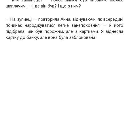
шиплячим. — І де він був? І що з ним?
— На зупинці, — повторила Анна, відчуваючи, як всередині
починає народжуватися легке занепокоєння. — Я його
підібрала. Він був порожній, але з картками. Я віднесла
картку до банку, але вона була заблокована.