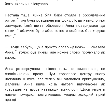
його ніколи й не існувало.
Настала тиша. Жінка біля бака стояла з роззявленим
ротом. Її очі були розширені від шоку. Люди навколо теж
завмерли. Їхній шепіт обірвався. Анна повернулася до
жінки. Її обличчя було абсолютно спокійним, без жодної
емоції.
— Люди забули, що є просто слово «дякую», — сказала
Анна. Її голос був тихим, але кожне слово пролунало як
вирок.
Анна розвернулася і пішла геть, не озираючись, не
сповільнюючи кроку. Шум торгового центру знову
наповнив її вуха, але тепер він здавався приглушеним,
далеким. Анна йшла крізь натовп, відчуваючи, як
усередині неї щось назавжди змінилося. Щось тепле й
наївне померло, поступившись місцем холодній гіркій
правді.