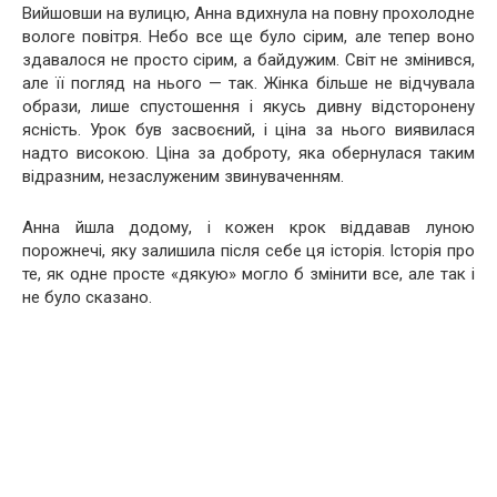
Вийшовши на вулицю, Анна вдихнула на повну прохолодне
вологе повітря. Небо все ще було сірим, але тепер воно
здавалося не просто сірим, а байдужим. Світ не змінився,
але її погляд на нього — так. Жінка більше не відчувала
образи, лише спустошення і якусь дивну відсторонену
ясність. Урок був засвоєний, і ціна за нього виявилася
надто високою. Ціна за доброту, яка обернулася таким
відразним, незаслуженим звинуваченням.
Анна йшла додому, і кожен крок віддавав луною
порожнечі, яку залишила після себе ця історія. Історія про
те, як одне просте «дякую» могло б змінити все, але так і
не було сказано.