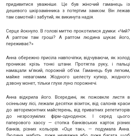
придивитися уважніше. Це був жіночий гаманець із
дешевого шкірзамінника з потертим замком. Він лежав
там самотній і забутий, як викинута надія.
Серце йокнуло. В голові миттю прокотилися думки: «Чий?
А раптом там гроші? А раптом людина шукає його,
переживає?»
Анна обережно присіла навпочіпки, відчуваючи, як холод
проникає крізь тонкі штани. Протягла руку, і пальці
намацали м’який, порожній об’єм. Гаманець був легким,
майже невагомим. Жодного шелесту купюр, жодного
дзвону монет, тільки глухе луно порожнечі.
Анна відкрила його. Всередині, як пожовкле листя в
осінньому лісі, лежали десятки візиток, від салонів краси
до авторемонтних майстерень, від приватних репетиторів
до незрозумілих фірм-одноденок. І серед цього
паперового хаосу — стопка банківських карток різних
банків, різних кольорів. «Оце так», — подумала Анна.
Людина, мабуть, дуже неуважна або дуже багата, щоб