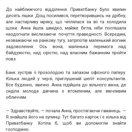
До найближчого відділення Приватбанку було хвилин
десять пішки. Дощ посилився, перетворившись на дрібну,
але настирливу мряку, що чіплялася за вії та холодила
щоки. Анна йшла швидко, майже бігла, ніби поспішала
наздогнати вислизаюче почуття праведності. Всередині,
незважаючи на ранкову тугу, затріпотів маленький вогник
задоволення. Ось вона, маленька перемога над
байдужістю, над сірістю, над власним бажанням пройти
повз.
Банк зустрів її прохолодою та запахом офісного паперу.
Кілька людей у черзі, приглушений шепіт консультантів.
Все буденно, звично. Анна підійшла до вільного вікна, де
сиділа молода дівчина з втомленим, але ввічливим
обличчям.
— Здравствуйте, — почала Анна, простягаючи гаманець. —
Я знайшла його на зупинці. Тут багато карток і є кілька від
Приватбанку. Хотіла б, щоб ви допомогли знайти
господиню.