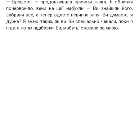
— Брешете! — продовжувала кричати жінка. Її обличчя
почервоніло, вени на шиї набухли. — Ви знайшли його,
забрали все, а тепер вдаєте невинне ягня. Ви думаєте, я
дурна? Я знаю таких, як ви. Ви спеціально чекали, поки я
піду, а потім підібрали. Ви, мабуть, стежили за мною.