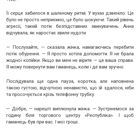
Її серце забилося в шаленому ритмі. У вухах дзвеніло. Це
було не просто неприємно, це було шокуюче. Такий рівень
агресії, такий потік безпідставних звинувачень. Анна
відчувала, як наростає хвиля нудоти.
— Послухайте, — сказала жінка, намагаючись перебити
потік обурення. — Я просто хотіла допомогти. Я не брала
жодної копійки. Якщо ви мені не вірите — це ваша справа.
Я можу повернути вам гаманець, коли і де вам зручно.
Послідувала ще одна пауза, коротка, але наповнена
такою густою, відчутною ненавистю, що їй здалося, ніби
та просочується крізь телефонну трубку.
— Добре, — нарешті виплюнула жінка. — Зустрінемося за
годину біля торгового центру «Республіка». І щоб
гаманець був при вас. І мої гроші.