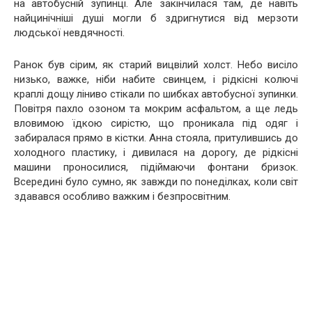
на автобусній зупинці. Але закінчилася там, де навіть
найцинічніші душі могли б здригнутися від мерзоти
людської невдячності.
Ранок був сірим, як старий вицвілий холст. Небо висіло
низько, важке, ніби набите свинцем, і рідкісні колючі
краплі дощу ліниво стікали по шибках автобусної зупинки.
Повітря пахло озоном та мокрим асфальтом, а ще ледь
вловимою їдкою сирістю, що проникала під одяг і
забиралася прямо в кістки. Анна стояла, притулившись до
холодного пластику, і дивилася на дорогу, де рідкісні
машини проносилися, підіймаючи фонтани бризок.
Всередині було сумно, як завжди по понеділках, коли світ
здавався особливо важким і безпросвітним.