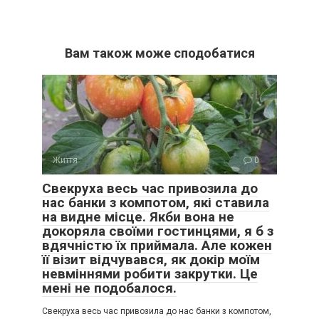
Вам також може сподобатися
Життя
0
Свекруха весь час привозила до
нас банки з компотом, які ставила
на видне місце. Якби вона не
докоряла своїми гостинцями, я б з
вдячністю їх приймала. Але кожен
її візит відчувався, як докір моїм
невміннями робити закрутки. Це
мені не подобалося.
Свекруха весь час привозила до нас банки з компотом,