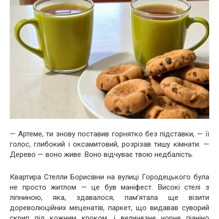
— Артеме, ти знову поставив горнятко без підставки, — її
голос, глибокий і оксамитовий, розрізав тишу кімнати. —
Дерево — воно живе. Воно відчуває твою недбалість.
Квартира Стелли Борисівни на вулиці Городецького була
не просто житлом — це був маніфест. Високі стелі з
ліпниною, яка, здавалося, пам’ятала ще візити
дореволюційних меценатів, паркет, що видавав суворий
скрип під кожним кроком, і величезне чорне піаніно