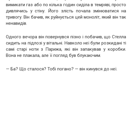
вимикати газ або по кілька годин сиділа в темряві, просто
дивлячись у стіну. Його злість почала змінюватися на
тривогу. Він бачив, як руйнується цей моноліт, який він так
ненавидів.
Одного вечора він повернувся пізно і побачив, що Стелла
сидить на підлозі у вітальні. Навколо неї були розкидані ті
самі старі ноти з Парижа, які він запакував у коробки.
Вона не плакала, але її погляд був блукаючим.
— Ба? Що сталося? Тобі погано? — він кинувся до неї.