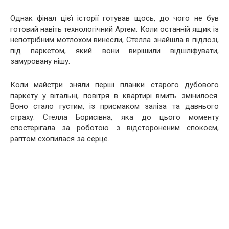
Однак фінал цієї історії готував щось, до чого не був
готовий навіть технологічний Артем. Коли останній ящик із
непотрібним мотлохом винесли, Стелла знайшла в підлозі,
під паркетом, який вони вирішили відшліфувати,
замуровану нішу.
Коли майстри зняли перші планки старого дубового
паркету у вітальні, повітря в квартирі вмить змінилося.
Воно стало густим, із присмаком заліза та давнього
страху. Стелла Борисівна, яка до цього моменту
спостерігала за роботою з відстороненим спокоєм,
раптом схопилася за серце.