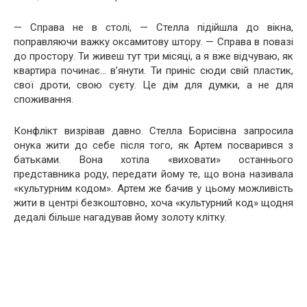
— Справа не в столі, — Стелла підійшла до вікна,
поправляючи важку оксамитову штору. — Справа в повазі
до простору. Ти живеш тут три місяці, а я вже відчуваю, як
квартира починає… в’янути. Ти приніс сюди свій пластик,
свої дроти, свою суєту. Це дім для думки, а не для
споживання.
Конфлікт визрівав давно. Стелла Борисівна запросила
онука жити до себе після того, як Артем посварився з
батьками. Вона хотіла «виховати» останнього
представника роду, передати йому те, що вона називала
«культурним кодом». Артем же бачив у цьому можливість
жити в центрі безкоштовно, хоча «культурний код» щодня
дедалі більше нагадував йому золоту клітку.