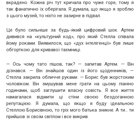
вкрадено. Кожна річ тут кричала про чуже горе, тому я
так фанатично їх оберігала. Я думала, що якщо я зроблю
з цього музей, то ніхто не зазирне в підвал.
Це було сильніше за будь-який цифровий шок. Артем
дивився на «культурний код», про який Стелла співала
йому роками. Виявилося, що «дух інтелігенції» був лише
обгорткою для кривавої таємниці.
— Ось чому тато пішов, так? — запитав Артем. — Він
дізнався. — Він знайшов один із його щоденників, —
Стелла закрила обличчя руками. — Борис був жорстоким
чоловіком. Він змушував мене грати на цьому піаніно
годинами, щоб заглушити власну совість. Я все життя
намагалася відмити ці стіни своєю бездоганною
репутацією. Я думала, що якщо я буду ідеальною
Стеллою Борисівною, то гріх мого батька зникне. А ти… ти
прийшов зі своїм світлом і все викрив.