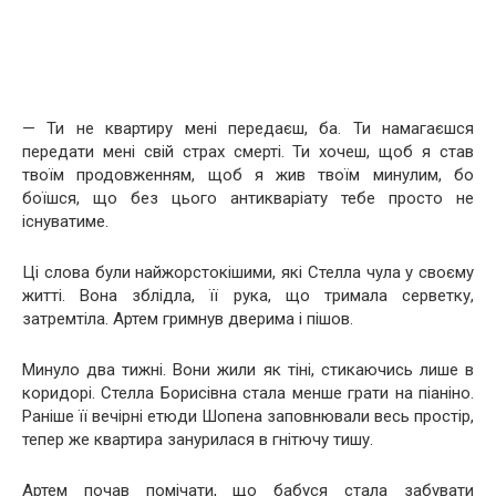
— Ти не квартиру мені передаєш, ба. Ти намагаєшся
передати мені свій страх смерті. Ти хочеш, щоб я став
твоїм продовженням, щоб я жив твоїм минулим, бо
боїшся, що без цього антикваріату тебе просто не
існуватиме.
Ці слова були найжорстокішими, які Стелла чула у своєму
житті. Вона зблідла, її рука, що тримала серветку,
затремтіла. Артем гримнув дверима і пішов.
Минуло два тижні. Вони жили як тіні, стикаючись лише в
коридорі. Стелла Борисівна стала менше грати на піаніно.
Раніше її вечірні етюди Шопена заповнювали весь простір,
тепер же квартира занурилася в гнітючу тишу.
Артем почав помічати, що бабуся стала забувати