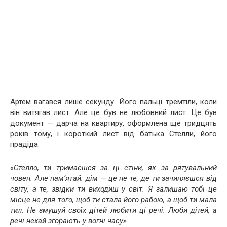
Артем вагався лише секунду. Його пальці тремтіли, коли
він витягав лист. Але це був не любовний лист. Це був
документ — дарча на квартиру, оформлена ще тридцять
років тому, і короткий лист від батька Стелли, його
прадіда.
«Стелло, ти тримаєшся за ці стіни, як за рятувальний
човен. Але пам’ятай: дім — це не те, де ти зачиняєшся від
світу, а те, звідки ти виходиш у світ. Я залишаю тобі це
місце не для того, щоб ти стала його рабою, а щоб ти мала
тил. Не змушуй своїх дітей любити ці речі. Люби дітей, а
речі нехай згорають у вогні часу».