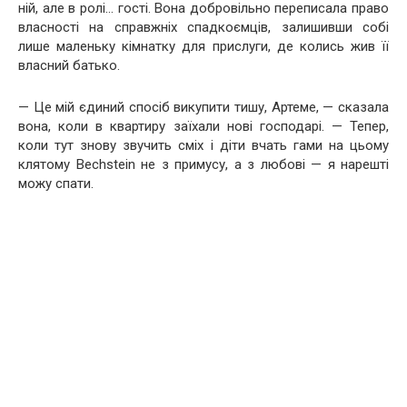
ній, але в ролі… гості. Вона добровільно переписала право
власності на справжніх спадкоємців, залишивши собі
лише маленьку кімнатку для прислуги, де колись жив її
власний батько.
— Це мій єдиний спосіб викупити тишу, Артеме, — сказала
вона, коли в квартиру заїхали нові господарі. — Тепер,
коли тут знову звучить сміх і діти вчать гами на цьому
клятому Bechstein не з примусу, а з любові — я нарешті
можу спати.