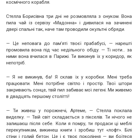
космічного корабля.
Стелла Борисівна три дні не розмовляла з онуком. Вона
пила чай із сервізу «Мадонна» і дивилася на зачинені
двері спальні так, наче там проводили окультні обряди.
— Це неповага до пам’яті твоєї прабабусі, — нарешті
промовила вона під час недільного обіду. — Ті ноти… за
ними вона вчилася в Парижі. Ти викинув їх у коридор, як
непотріб.
— Я не викинув, ба! Я склав їх у коробки. Мені треба
працювати. Мені потрібне світло і простір. Твої штори
закривають сонце, твій пил забиває мої легені. Ми живемо
в двадцять першому столітті!
— Ти живеш у порожнечі, Артеме, — Стелла поклала
виделку. — Твій світ складається з пікселів. Ти нічого не
залишаєш після себе. Коли я помру, ти продаси ці меблі
перекупникам, викинеш книги і зробиш тут «лофт». Білі
стіни і голий бетон. Це і є твоє покоління — ви боїтеся