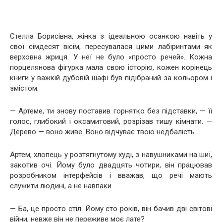
Стелла Борисівна, жінка з ідеальною осанкою навіть у
свої сімдесят вісім, пересувалася цими лабіринтами як
верховна жриця. У неї не було «просто речей». Кожна
порцелянова фігурка мала свою історію, кожен корінець
книги у важкій дубовій шафі був підібраний за кольором і
змістом.
— Артеме, ти знову поставив горнятко без підставки, — її
голос, глибокий і оксамитовий, розрізав тишу кімнати. —
Дерево — воно живе. Воно відчуває твою недбалість.
Артем, хлопець у розтягнутому худі, з навушниками на шиї,
закотив очі. Йому було двадцять чотири, він працював
розробником інтерфейсів і вважав, що речі мають
служити людині, а не навпаки.
— Ба, це просто стіл. Йому сто років, він бачив дві світові
війни, невже він не переживе моє лате?