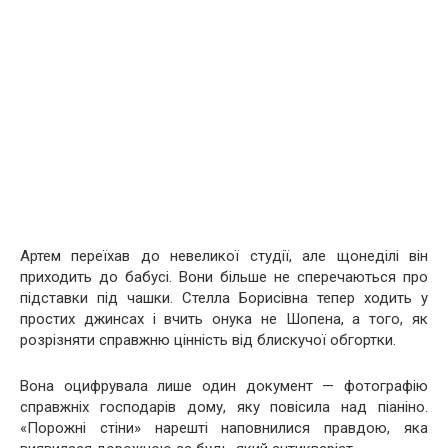
Артем переїхав до невеликої студії, але щонеділі він
приходить до бабусі. Вони більше не сперечаються про
підставки під чашки. Стелла Борисівна тепер ходить у
простих джинсах і вчить онука не Шопена, а того, як
розрізняти справжню цінність від блискучої обгортки.
Вона оцифрувала лише один документ — фотографію
справжніх господарів дому, яку повісила над піаніно.
«Порожні стіни» нарешті наповнилися правдою, яка