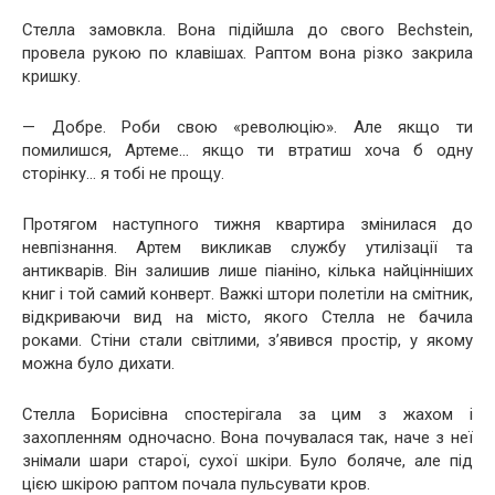
Стелла замовкла. Вона підійшла до свого Bechstein,
провела рукою по клавішах. Раптом вона різко закрила
кришку.
— Добре. Роби свою «революцію». Але якщо ти
помилишся, Артеме… якщо ти втратиш хоча б одну
сторінку… я тобі не прощу.
Протягом наступного тижня квартира змінилася до
невпізнання. Артем викликав службу утилізації та
антикварів. Він залишив лише піаніно, кілька найцінніших
книг і той самий конверт. Важкі штори полетіли на смітник,
відкриваючи вид на місто, якого Стелла не бачила
роками. Стіни стали світлими, з’явився простір, у якому
можна було дихати.
Стелла Борисівна спостерігала за цим з жахом і
захопленням одночасно. Вона почувалася так, наче з неї
знімали шари старої, сухої шкіри. Було боляче, але під
цією шкірою раптом почала пульсувати кров.