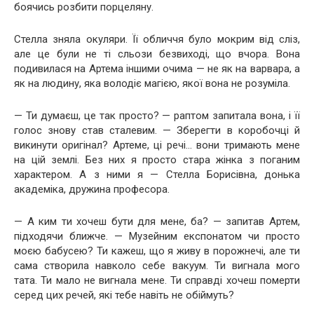
боячись розбити порцеляну.
Стелла зняла окуляри. Її обличчя було мокрим від сліз,
але це були не ті сльози безвиході, що вчора. Вона
подивилася на Артема іншими очима — не як на варвара, а
як на людину, яка володіє магією, якої вона не розуміла.
— Ти думаєш, це так просто? — раптом запитала вона, і її
голос знову став сталевим. — Зберегти в коробочці й
викинути оригінал? Артеме, ці речі… вони тримають мене
на цій землі. Без них я просто стара жінка з поганим
характером. А з ними я — Стелла Борисівна, донька
академіка, дружина професора.
— А ким ти хочеш бути для мене, ба? — запитав Артем,
підходячи ближче. — Музейним експонатом чи просто
моєю бабусею? Ти кажеш, що я живу в порожнечі, але ти
сама створила навколо себе вакуум. Ти вигнала мого
тата. Ти мало не вигнала мене. Ти справді хочеш померти
серед цих речей, які тебе навіть не обіймуть?