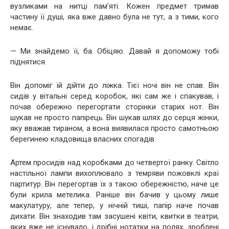
вузликами на нитці пам’яті. Кожен предмет тримав
частину її душі, яка вже давно була не тут, а з тими, кого
немає.
— Ми знайдемо її, ба. Обіцяю. Давай я допоможу тобі
піднятися.
Він допоміг їй дійти до ліжка. Тієї ночі він не спав. Він
сидів у вітальні серед коробок, які сам же і спакував, і
почав обережно перегортати сторінки старих нот. Він
шукав не просто папірець. Він шукав шлях до серця жінки,
яку вважав тираном, а вона виявилася просто самотньою
берегинею кладовища власних спогадів.
Артем просидів над коробками до четвертої ранку. Світло
настільної лампи вихоплювало з темряви пожовклі краї
партитур. Він перегортав їх з такою обережністю, наче це
були крила метелика. Раніше він бачив у цьому лише
макулатуру, але тепер, у нічній тиші, папір наче почав
дихати. Він знаходив там засушені квіти, квитки в театри,
яких вже не існувало, і дрібні нотатки на полях, зроблені