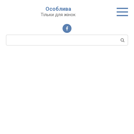
Перейти
Особлива
до
Тільки для жінок
вмісту
Пошук: