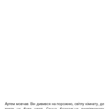
Артем мовчав. Він дивився на порожню, світлу кімнату, де
тепер не було штор. Сонце безжально висвітлювало