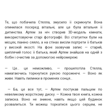
Те, що побачила Стелла, змусило її скрикнути. Вона
опинилася посеред вітальні, але це була вітальня її
дитинства. Артем за ніч створив 3D-модель кімнати,
використовуючи старі фотографії. Всі статуетки були на
місцях, піаніно сяяло, а на стінах висіли портрети її батьків
у високій якості. На фоні зазвучав запис — старий,
шиплячий голос її батька, який Артем знайшов на одній з
бобін і очистив за допомогою нейромережі.
— Це… це неможливо, — прошепотіла Стелла,
намагаючись торкнутися рукою порожнечі. — Воно як
живе. Навіть пилинки в променях сонця…
— Ба, це все тут, — Артем постукав пальцем по
невеликому жорсткому диску. — Кожна твоя книга, кожна
записка. Воно не зникне, навіть якщо цей будинок
розвалиться. Ти можеш торкатися цього серцем, не