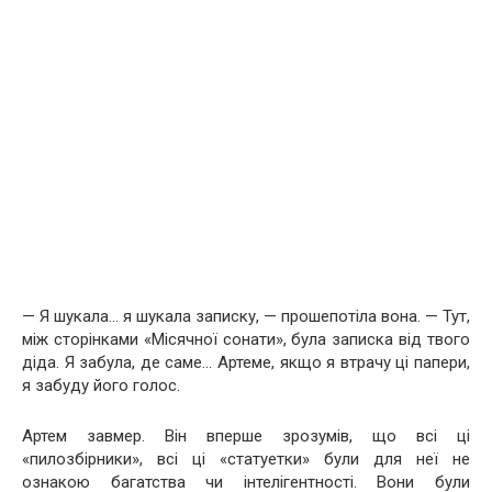
— Я шукала… я шукала записку, — прошепотіла вона. — Тут,
між сторінками «Місячної сонати», була записка від твого
діда. Я забула, де саме… Артеме, якщо я втрачу ці папери,
я забуду його голос.
Артем завмер. Він вперше зрозумів, що всі ці
«пилозбірники», всі ці «статуетки» були для неї не
ознакою багатства чи інтелігентності. Вони були