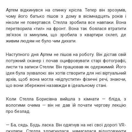
Артем відкинувся на спинку крісла. Тепер він зрозумів,
чому його батько пішов з дому в вісімнадцять років і
ніколи не повертався. Стелла зробила все навпаки. Вона
перетворила «тил» на фронт. Вона так боялася втратити
зв’язок із минулим, що зробила з квартири склеп, де
живим людям не було чим дихати.
Наступного дня Артем не пішов на роботу. Він дістав свій
потужний сканер і почав оцифровувати старі фотографії,
листи та записи Стелли. Він працював як одержимий. Його
ідея була зухвалою: він хотів створити для неї віртуальний
архів, щоб вона могла «відпустити» фізичні речі, знаючи,
що вони збережені назавжди в ідеальному стані.
Коли Стелла Борисівна вийшла з кімнати — бліда, з
вологими очима — він не дав їй почати чергову лекцію
про безлад.
— Ба, сядь. Будь ласка. Він одягнув на неї свої дорогі VR-
окуляри. Стелла здригнулася, намагалася відштовхнути