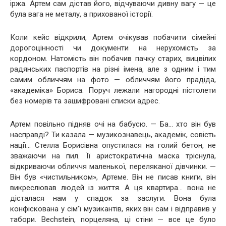
іржа. Артем сам дістав його, відчуваючи дивну вагу — це
була вага не металу, а прихованої історії.
Коли кейс відкрили, Артем очікував побачити сімейні
дорогоцінності чи документи на нерухомість за
кордоном. Натомість він побачив пачку старих, вицвілих
радянських паспортів на різні імена, але з одним і тим
самим обличчям на фото — обличчям його прадіда,
«академіка» Бориса. Поруч лежали нагородні пістолети
без номерів та зашифровані списки адрес.
Артем повільно підняв очі на бабусю. — Ба… хто він був
насправді? Ти казала — музикознавець, академік, совість
нації… Стелла Борисівна опустилася на голий бетон, не
зважаючи на пил. Її аристократична маска тріснула,
відкриваючи обличчя маленької, переляканої дівчинки. —
Він був «чистильником», Артеме. Він не писав книги, він
викреслював людей із життя. А ця квартира… вона не
дісталася нам у спадок за заслуги. Вона була
конфіскована у сім’ї музикантів, яких він сам і відправив у
табори. Bechstein, порцеляна, ці стіни — все це було