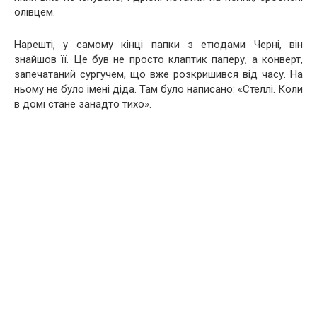
олівцем.
Нарешті, у самому кінці папки з етюдами Черні, він
знайшов її. Це був не просто клаптик паперу, а конверт,
запечатаний сургучем, що вже розкришився від часу. На
ньому не було імені діда. Там було написано: «Стеллі. Коли
в домі стане занадто тихо».