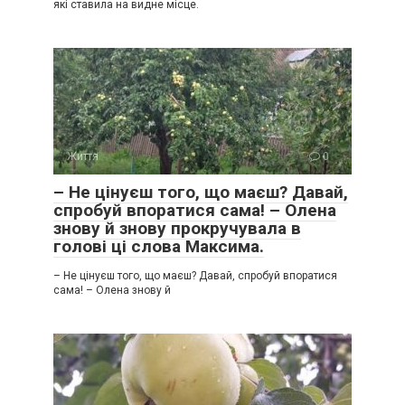
які ставила на видне місце.
Життя
0
– Не цінуєш того, що маєш? Давай,
спробуй впоратися сама! – Олена
знову й знову прокручувала в
голові ці слова Максима.
– Не цінуєш того, що маєш? Давай, спробуй впоратися
сама! – Олена знову й