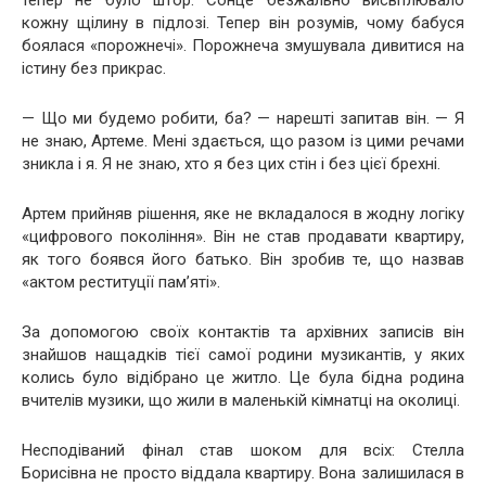
кожну щілину в підлозі. Тепер він розумів, чому бабуся
боялася «порожнечі». Порожнеча змушувала дивитися на
істину без прикрас.
— Що ми будемо робити, ба? — нарешті запитав він. — Я
не знаю, Артеме. Мені здається, що разом із цими речами
зникла і я. Я не знаю, хто я без цих стін і без цієї брехні.
Артем прийняв рішення, яке не вкладалося в жодну логіку
«цифрового покоління». Він не став продавати квартиру,
як того боявся його батько. Він зробив те, що назвав
«актом реституції пам’яті».
За допомогою своїх контактів та архівних записів він
знайшов нащадків тієї самої родини музикантів, у яких
колись було відібрано це житло. Це була бідна родина
вчителів музики, що жили в маленькій кімнатці на околиці.
Несподіваний фінал став шоком для всіх: Стелла
Борисівна не просто віддала квартиру. Вона залишилася в