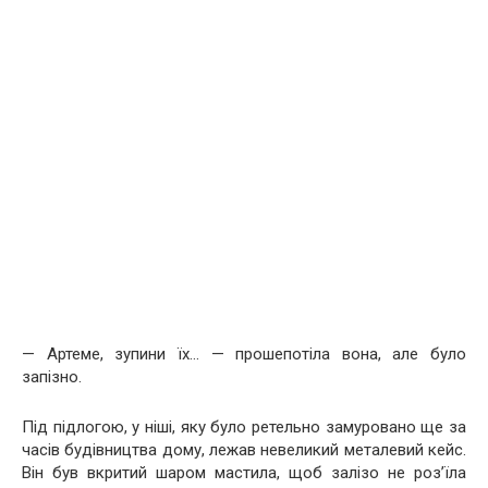
— Артеме, зупини їх… — прошепотіла вона, але було
запізно.
Під підлогою, у ніші, яку було ретельно замуровано ще за
часів будівництва дому, лежав невеликий металевий кейс.
Він був вкритий шаром мастила, щоб залізо не роз’їла