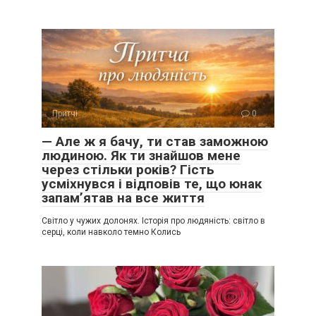
Притчі
0
— Але ж я бачу, ти став заможною
людиною. Як ти знайшов мене
через стільки років? Гість
усміхнувся і відповів те, що юнак
запам’ятав на все життя
Світло у чужих долонях. Історія про людяність: світло в
серці, коли навколо темно Колись