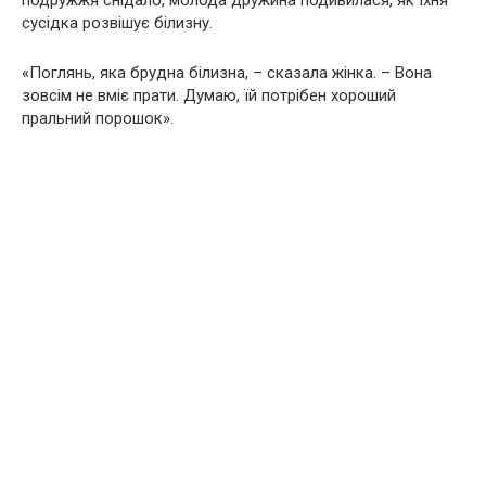
подружжя снідало, молода дружина подивилася, як їхня
сусідка розвішує білизну.
«Поглянь, яка брудна білизна, – сказала жінка. – Вона
зовсім не вміє прати. Думаю, їй потрібен хороший
пральний порошок».