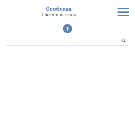
Перейти
Особлива
до
Тільки для жінок
вмісту
Пошук: