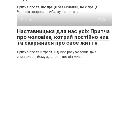
Притча про те, що праця без молитви, не є праця.
Чоловік попросив рибалку перевезти
Притчі
0
Наставницька для нас усіх Притча
про чоловіка, котрий постійно нив
та скаржився про своє життя
Притча про твій хрест. Одного разу чоловік дже
зневірився, йому здалося, що він живе