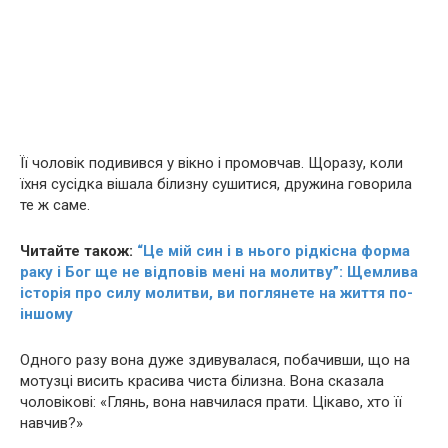
Її чоловік подивився у вікно і промовчав. Щоразу, коли
їхня сусідка вішала білизну сушитися, дружина говорила
те ж саме.
Читайте також:
“Це мій син і в нього рідкісна форма
рaку і Бог ще не відповів мені на молитву”: Щемлива
історія про силу молитви, ви поглянете на життя по-
іншому
Одного разу вона дуже здивувалася, побачивши, що на
мотузці висить красива чиста білизна. Вона сказала
чоловікові: «Глянь, вона навчилася прати. Цікаво, хто її
навчив?»