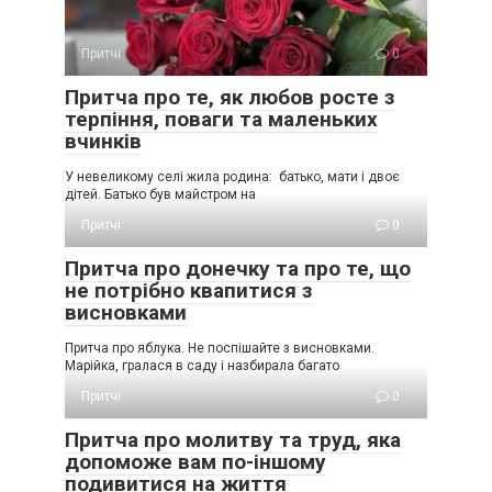
Притчі
0
Притча про те, як любов росте з
терпіння, поваги та маленьких
вчинків
У невеликому селі жила родина: батько, мати і двоє
дітей. Батько був майстром на
Притчі
0
Притча про донечку та про те, що
не потрібно квапитися з
висновками
Притча про яблука. Не поспішайте з висновками.
Марійка, гралася в саду і назбирала багато
Притчі
0
Притча про молитву та труд, яка
допоможе вам по-іншому
подивитися на життя