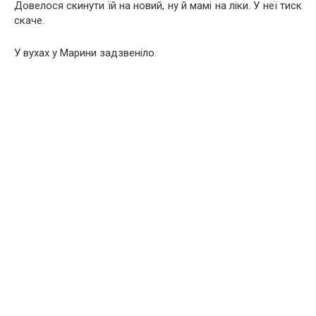
Довелося скинути їй на новий, ну й мамі на ліки. У неї тиск
скаче.
У вухах у Марини задзвеніло.