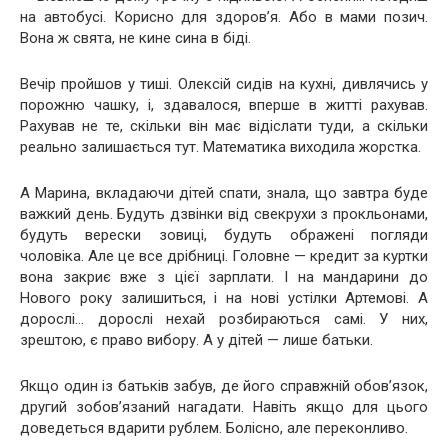
на автобусі. Корисно для здоров’я. Або в мами позич.
Вона ж свята, не кине сина в біді.
Вечір пройшов у тиші. Олексій сидів на кухні, дивлячись у
порожню чашку, і, здавалося, вперше в житті рахував.
Рахував не те, скільки він має відіслати туди, а скільки
реально залишається тут. Математика виходила жорстка.
А Марина, вкладаючи дітей спати, знала, що завтра буде
важкий день. Будуть дзвінки від свекрухи з прокльонами,
будуть верески зовиці, будуть ображені погляди
чоловіка. Але це все дрібниці. Головне — кредит за куртки
вона закриє вже з цієї зарплати. І на мандарини до
Нового року залишиться, і на нові устілки Артемові. А
дорослі… дорослі нехай розбираються самі. У них,
зрештою, є право вибору. А у дітей — лише батьки.
Якщо один із батьків забув, де його справжній обов’язок,
другий зобов’язаний нагадати. Навіть якщо для цього
доведеться вдарити рублем. Болісно, але переконливо.