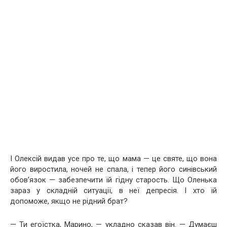
І Олексій видав усе про те, що мама — це святе, що вона
його виростила, ночей не спала, і тепер його синівський
обов’язок — забезпечити їй гідну старость. Що Оленька
зараз у складній ситуації, в неї депресія. І хто їй
допоможе, якщо не рідний брат?
— Ти егоїстка, Марино, — укладно сказав він. — Думаєш