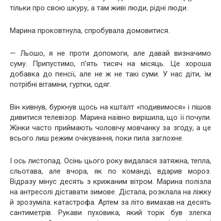
тільки про свою шкуру, а там живі люди, рідні люди.
Марина проковтнула, спробувала домовитися.
— Льошо, я не проти допомоги, але давай визначимо
суму. Припустимо, п’ять тисяч на місяць. Це хороша
добавка до пенсії, але не ж не такі суми. У нас діти, їм
потрібні вітаміни, гуртки, одяг.
Він кивнув, буркнув щось на кшталт «подивимося» і пішов
дивитися телевізор. Марина наївно вирішила, що її почули.
Жінки часто приймають чоловічу мовчанку за згоду, а це
всього лиш режим очікування, поки пила заглохне.
І ось листопад. Осінь цього року видалася затяжна, тепла,
сльотава, але вчора, як по команді, вдарив мороз.
Відразу мінус десять з крижаним вітром. Марина полізла
на антресолі діставати зимове. Дістала, розклала на ліжку
й зрозуміла: катастрофа. Артем за літо вимахав на десять
сантиметрів. Рукави пуховика, який торік був злегка