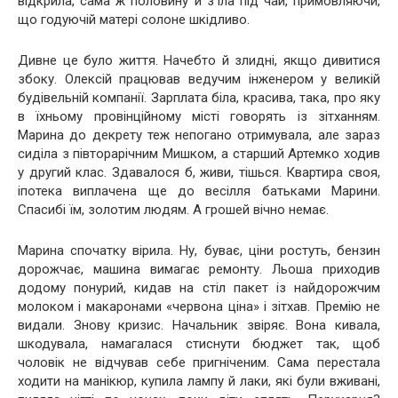
відкрила, сама ж половину й з’їла під чай, примовляючи,
що годуючій матері солоне шкідливо.
Дивне це було життя. Начебто й злидні, якщо дивитися
збоку. Олексій працював ведучим інженером у великій
будівельній компанії. Зарплата біла, красива, така, про яку
в їхньому провінційному місті говорять із зітханням.
Марина до декрету теж непогано отримувала, але зараз
сиділа з півторарічним Мишком, а старший Артемко ходив
у другий клас. Здавалося б, живи, тішься. Квартира своя,
іпотека виплачена ще до весілля батьками Марини.
Спасибі їм, золотим людям. А грошей вічно немає.
Марина спочатку вірила. Ну, буває, ціни ростуть, бензин
дорожчає, машина вимагає ремонту. Льоша приходив
додому понурий, кидав на стіл пакет із найдорожчим
молоком і макаронами «червона ціна» і зітхав. Премію не
видали. Знову кризис. Начальник звіряє. Вона кивала,
шкодувала, намагалася стиснути бюджет так, щоб
чоловік не відчував себе пригніченим. Сама перестала
ходити на манікюр, купила лампу й лаки, які були вживані,