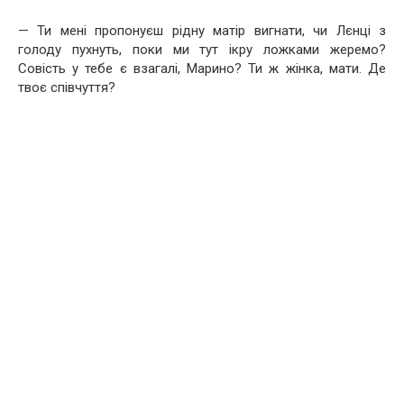
— Ти мені пропонуєш рідну матір вигнати, чи Лєнці з
голоду пухнуть, поки ми тут ікру ложками жеремо?
Совість у тебе є взагалі, Марино? Ти ж жінка, мати. Де
твоє співчуття?