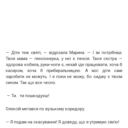
— Діти теж святі, — відрізала Марина. — І їм потрібніші.
Твоя мама — пенсіонерка, у неї є пенсія. Твоя сестра —
здорова кобила, руки-ноги є, нехай іде працювати, хоча б
касиром, хоча б прибиральницею. А мої діти самі
заробити не можуть. І я поки не можу, бо сиджу з твоїм
сином. Так що все чесно.
— Ти… ти пошкодуєш!
Олексій метався по вузькому коридору.
— Я подам на скасування! Я доведу, що я утримую сім’ю!