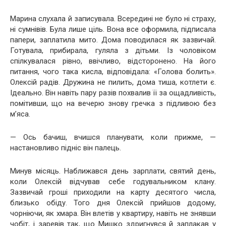
Марина слухала й записувала. Всередині не було ні страху,
ні сумнівів. Була лише ціль. Вона все оформила, підписала
папери, заплатила мито. Дома поводилася як зазвичай.
Готувала, прибирала, гуляла з дітьми. Із чоловіком
спілкувалася рівно, ввічливо, відсторонено. На його
питання, чого така кисла, відповідала: «Голова болить».
Олексій радів. Дружина не пилить, дома тиша, котлети є.
Ідеально. Він навіть пару разів похвалив її за ощадливість,
помітивши, що на вечерю знову гречка з підливою без
м’яса.
— Ось бачиш, вчишся планувати, коли прижме, —
настановливо підніс він палець.
Минув місяць. Наближався день зарплати, святий день,
коли Олексій відчував себе годувальником клану.
Зазвичай гроші приходили на карту десятого числа,
близько обіду. Того дня Олексій прийшов додому,
чорніючи, як хмара. Він влетів у квартиру, навіть не знявши
чобіт, і заревів так, що Мишко здригнувся й заплакав у