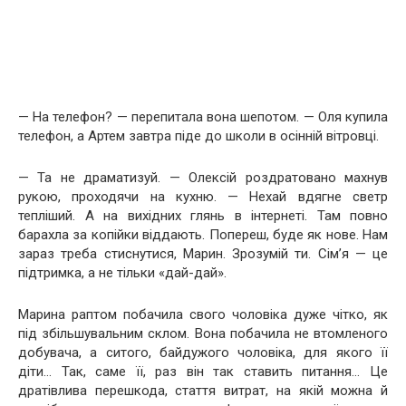
— На телефон? — перепитала вона шепотом. — Оля купила
телефон, а Артем завтра піде до школи в осінній вітровці.
— Та не драматизуй. — Олексій роздратовано махнув
рукою, проходячи на кухню. — Нехай вдягне светр
тепліший. А на вихідних глянь в інтернеті. Там повно
барахла за копійки віддають. Попереш, буде як нове. Нам
зараз треба стиснутися, Марин. Зрозумій ти. Сім’я — це
підтримка, а не тільки «дай-дай».
Марина раптом побачила свого чоловіка дуже чітко, як
під збільшувальним склом. Вона побачила не втомленого
добувача, а ситого, байдужого чоловіка, для якого її
діти… Так, саме її, раз він так ставить питання… Це
дратівлива перешкода, стаття витрат, на якій можна й