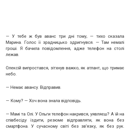
— У тебе ж був аванс три дні тому, — тихо сказала
Марина. Голос її зрадницько здригнувся. — Там немалі
гроші. Я бачила повідомлення, адже телефон на столі
лежав.
Олексій випростався, зітхнув важко, як атлант, що тримає
небо.
— Немає авансу. Відправив.
— Кому? — Хоч вона знала відповідь.
— Мамі та Олі. У Ольги телефон накрився, уявляєш? А їй на
співбесіду їздити, резюме відправляти, як вона без
смартфона. У сучасному світі без зв’язку, як без рук.