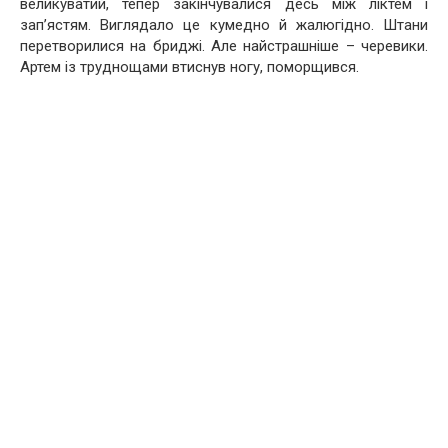
великуватий, тепер закінчувалися десь між ліктем і
зап’ястям. Виглядало це кумедно й жалюгідно. Штани
перетворилися на бриджі. Але найстрашніше – черевики.
Артем із труднощами втиснув ногу, поморщився.