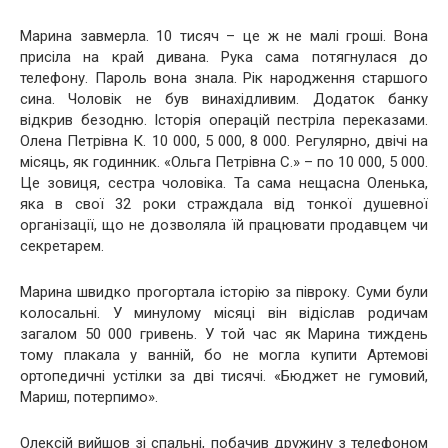
Марина завмерла. 10 тисяч – це ж не малі гроші. Вона
присіла на край дивана. Рука сама потягнулася до
телефону. Пароль вона знала. Рік народження старшого
сина. Чоловік не був винахідливим. Додаток банку
відкрив безодню. Історія операцій пестріла переказами.
Олена Петрівна К. 10 000, 5 000, 8 000. Регулярно, двічі на
місяць, як годинник. «Ольга Петрівна С.» – по 10 000, 5 000.
Це зовиця, сестра чоловіка. Та сама нещасна Оленька,
яка в свої 32 роки страждала від тонкої душевної
організації, що не дозволяла їй працювати продавцем чи
секретарем.
Марина швидко прогортала історію за півроку. Суми були
колосальні. У минулому місяці він відіслав родичам
загалом 50 000 гривень. У той час як Марина тиждень
тому плакала у ванній, бо не могла купити Артемові
ортопедичні устілки за дві тисячі. «Бюджет не гумовий,
Мариш, потерпимо».
Олексій вийшов зі спальні, побачив дружину з телефоном