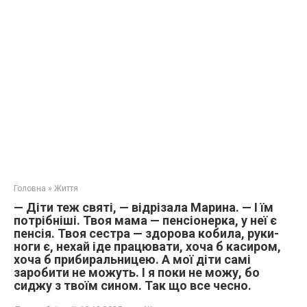
Головна
»
Життя
— Діти теж святі, — відрізала Марина. — І їм
потрібніші. Твоя мама — пенсіонерка, у неї є
пенсія. Твоя сестра — здорова кобила, руки-
ноги є, нехай іде працювати, хоча б касиром,
хоча б прибиральницею. А мої діти самі
заробити не можуть. І я поки не можу, бо
сиджу з твоїм сином. Так що все чесно.