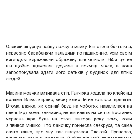
Олексій шпурнув чайну ложку в мийку. Він стояв біля вікна,
нервозно барабанячи пальцями по підвіконню, усім своїм
виглядом виражаючи ображену шляхетність. Ніби це не
він щойно відмовив дружині в покупці м’яса, а вона
запропонувала здати його батьків у будинок для літніх
людей.
Марина мовчки витирала стіл. Ганчірка ходила по клейонці
колами. Вліво, вправо, знову вліво. Їй не хотілося кричати.
Втома, важка, як осінній бруд на чоботях, навалилася на
плечі. Ікру вони, звичайно, не їли навіть на свята. Востаннє
червона ікра була на столі півтора року тому, коли
з’явився Мишко. І то баночку принесла свекруха, та сама
свята жінка, про яку так піклувався Олексій. Принесла,