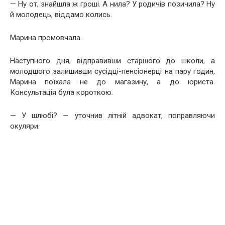
— Ну от, знайшла ж гроші. А нила? У родичів позичила? Ну
й молодець, віддамо колись.
Марина промовчала.
Наступного дня, відправивши старшого до школи, а
молодшого залишивши сусідці-пенсіонерці на пару годин,
Марина поїхала не до магазину, а до юриста.
Консультація була короткою.
— У шлюбі? — уточнив літній адвокат, поправляючи
окуляри.