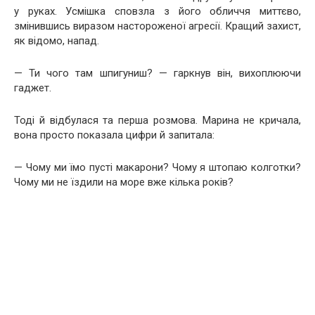
у руках. Усмішка сповзла з його обличчя миттєво,
змінившись виразом настороженої агресії. Кращий захист,
як відомо, напад.
— Ти чого там шпигуниш? — гаркнув він, вихоплюючи
гаджет.
Тоді й відбулася та перша розмова. Марина не кричала,
вона просто показала цифри й запитала:
— Чому ми їмо пусті макарони? Чому я штопаю колготки?
Чому ми не їздили на море вже кілька років?