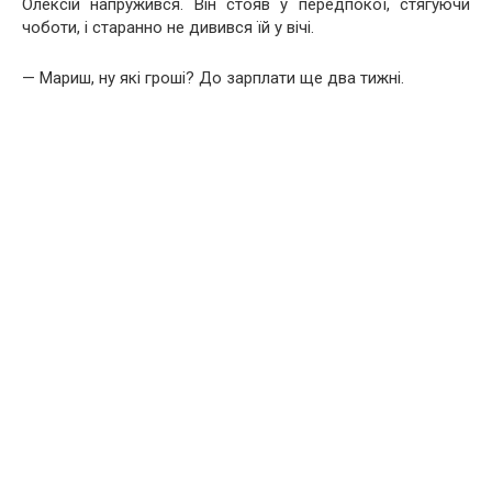
Олексій напружився. Він стояв у передпокої, стягуючи
чоботи, і старанно не дивився їй у вічі.
— Мариш, ну які гроші? До зарплати ще два тижні.