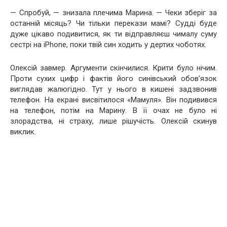
— Спробуй, — знизала плечима Марина. — Чеки зберіг за
останній місяць? Чи тільки перекази мамі? Судді буде
дуже цікаво подивитися, як ти відправляєш чималу суму
сестрі на iPhone, поки твій син ходить у дертих чоботях.
Олексій завмер. Аргументи скінчилися. Крити було нічим.
Проти сухих цифр і фактів його синівський обов’язок
виглядав жалюгідно. Тут у нього в кишені задзвонив
телефон. На екрані висвітилося «Мамуля». Він подивився
на телефон, потім на Марину. В її очах не було ні
злорадства, ні страху, лише рішучість. Олексій скинув
виклик.