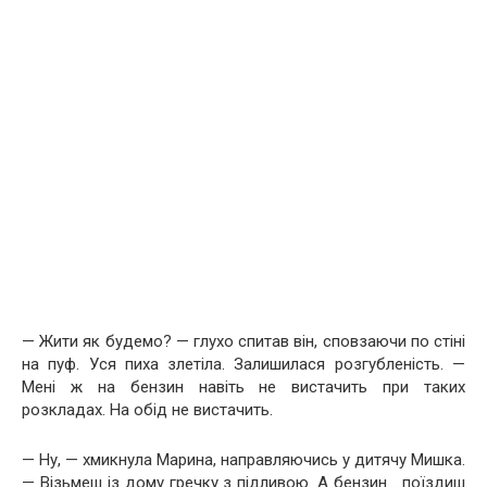
— Жити як будемо? — глухо спитав він, сповзаючи по стіні
на пуф. Уся пиха злетіла. Залишилася розгубленість. —
Мені ж на бензин навіть не вистачить при таких
розкладах. На обід не вистачить.
— Ну, — хмикнула Марина, направляючись у дитячу Мишка.
— Візьмеш із дому гречку з підливою. А бензин… поїздиш