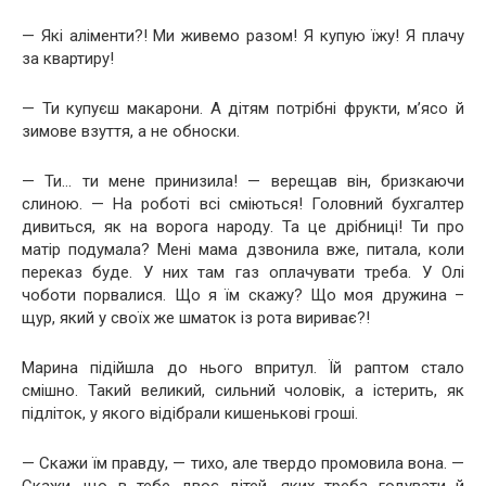
— Які аліменти?! Ми живемо разом! Я купую їжу! Я плачу
за квартиру!
— Ти купуєш макарони. А дітям потрібні фрукти, м’ясо й
зимове взуття, а не обноски.
— Ти… ти мене принизила! — верещав він, бризкаючи
слиною. — На роботі всі сміються! Головний бухгалтер
дивиться, як на ворога народу. Та це дрібниці! Ти про
матір подумала? Мені мама дзвонила вже, питала, коли
переказ буде. У них там газ оплачувати треба. У Олі
чоботи порвалися. Що я їм скажу? Що моя дружина –
щур, який у своїх же шматок із рота вириває?!
Марина підійшла до нього впритул. Їй раптом стало
смішно. Такий великий, сильний чоловік, а істерить, як
підліток, у якого відібрали кишенькові гроші.
— Скажи їм правду, — тихо, але твердо промовила вона. —
Скажи, що в тебе двоє дітей, яких треба годувати й