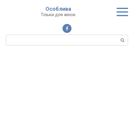
Перейти
Особлива
до
Тільки для жінок
вмісту
Пошук: