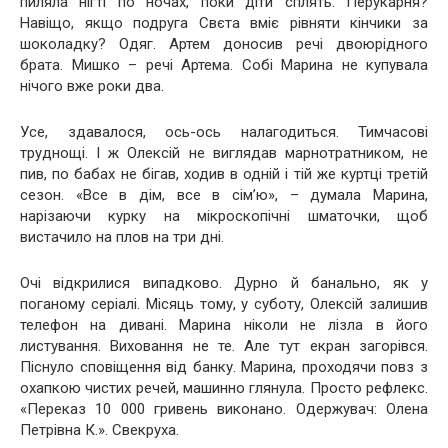
пиляла нігті по ночах, поки діти сплять. Перукарня?
Навіщо, якщо подруга Свєта вміє рівняти кінчики за
шоколадку? Одяг. Артем доносив речі двоюрідного
брата. Мишко – речі Артема. Собі Марина не купувала
нічого вже роки два.
Усе, здавалося, ось-ось налагодиться. Тимчасові
труднощі. І ж Олексій не виглядав марнотратником, не
пив, по бабах не бігав, ходив в одній і тій же куртці третій
сезон. «Все в дім, все в сім’ю», – думала Марина,
нарізаючи курку на мікроскопічні шматочки, щоб
вистачило на плов на три дні.
Очі відкрилися випадково. Дурно й банально, як у
поганому серіалі. Місяць тому, у суботу, Олексій залишив
телефон на дивані. Марина ніколи не лізла в його
листування. Виховання не те. Але тут екран загорівся.
Піснуло сповіщення від банку. Марина, проходячи повз з
охапкою чистих речей, машинно глянула. Просто рефлекс.
«Переказ 10 000 гривень виконано. Одержувач: Олена
Петрівна К.». Свекруха.