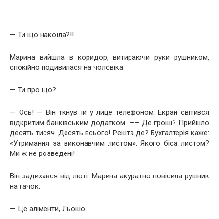
— Ти що накоїла?!!
Марина вийшла в коридор, витираючи руки рушником,
спокійно подивилася на чоловіка.
— Ти про що?
— Ось! — Він ткнув їй у лице телефоном. Екран світився
відкритим банківським додатком. —– Де гроші? Прийшло
десять тисяч. Десять всього! Решта де? Бухгалтерія каже:
«Утримання за виконавчим листом». Якого біса листом?
Ми ж не розведені!
Він задихався від люті. Марина акуратно повісила рушник
на гачок.
— Це аліменти, Льошо.