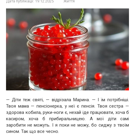
Дата публікації:
19.12.2025
Життя
— Діти теж святі, — відрізала Марина. — І їм потрібніші.
Твоя мама — пенсіонерка, у неї є пенсія. Твоя сестра —
здорова кобила, руки-ноги є, нехай іде працювати, хоча б
касиром, хоча б прибиральницею. А мої діти самі
заробити не можуть. І я поки не можу, бо сиджу з твоїм
сином. Так що все чесно.