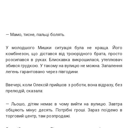
— Мамо, тисне, пальці болять.
У молодшого Мишки ситуація була не краща. Його
комбінезон, що дістався від троюрідного брата, просто
розсипався в руках. Блискавка викрошилася, утеплювач
збився грудкою. У такому на вулицю не можна. Запалення
легень гарантовано через півгодини.
Ввечері, коли Олексій прийшов з роботи, вона відразу, без
прелюдій, сказала:
— Льошо, дітям немає в чому вийти на вулицю. Завтра
обіцяють мінус десять. Потрібні гроші. Зараз поїдемо в
торговий центр, там розпродажі.