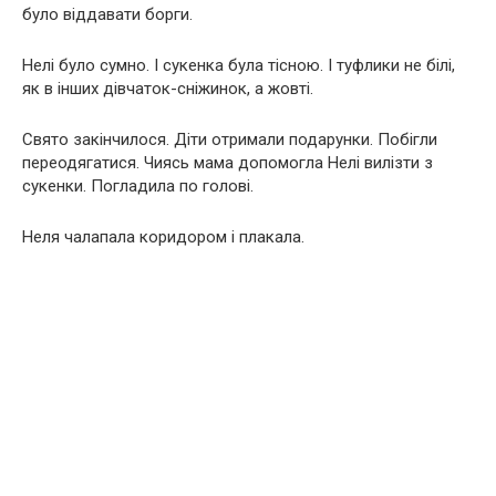
було віддавати борги.
Нелі було сумно. І сукенка була тісною. І туфлики не білі,
як в інших дівчаток-сніжинок, а жовті.
Свято закінчилося. Діти отримали подарунки. Побігли
переодягатися. Чиясь мама допомогла Нелі вилізти з
сукенки. Погладила по голові.
Неля чалапала коридором і плакала.