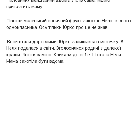
Половинку мандарини вдома з’їсть сама, іншою –
пригостить маму.
Пізніше маленький сонячний фрукт закохав Нелю в свого
однокласника. Ось тільки Юрко про це не знав.
.Вони стали дорослими. Юрко залишився в містечку. А
Неля подалася в світи. Зголосилися родичі з далекої
країни. Літні й самітні. Кликали до себе. Поїхала Неля.
Мама захотіла бути вдома.