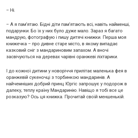
– Ні.
– А я пам’ятаю. Бідні діти пам’ятають всі, навіть найменші,
подарунки. Бо їх у них було дуже мало. Зараз я багато
мандрую, фотографую і пишу дитячі книжки. Перша моя
книжечка – про дивне старе місто, в якому випадає
казковий сніг з мандариновим запахом. А вночі
засвічуються на деревах чарівні оранжеві ліхтарики.
І до кожної дитини у новоріччя прилітає маленька фея в
оранжевій сукеночці з торбинкою мандаринів. А
найчемніших добрий принц Юргіс запрошує у подорож в
далеку, теплу країну Мандаринію. Навіщо я тобі все це
розказую? Ось ця книжка. Прочитай своїй меншенькій.