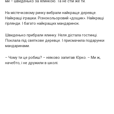
ми – швиденько за ялинкою. Та не стій же ти.
На містечковому ринку вибрали найкраще деревце.
Найкращі іграшки. Різнокольоровий «дощик». Найкращі
гірлянди. І багато найкращих мандаринок.
Швиденько прибрали ялинку. Неля дістала гостинці.
Поклала під святкове деревце. І присмачила подарунки
мандаринами.
– Чому ти це робиш? – ніяково запитав Юрко. – Ми ж,
начебто, і не дружили в школі.