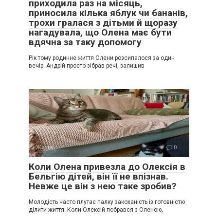
приходила раз на місяць,
приносила кілька яблук чи бананів,
трохи гралася з дітьми й щоразу
нагадувала, що Олена має бути
вдячна за таку допомогу
Рік тому родинне життя Олени розсипалося за один
вечір. Андрій просто зібрав речі, залишив
Життя
0
Коли Олена привезла до Олексія в
Бельгію дітей, він її не впізнав.
Невже це він з нею таке зробив?
Молодість часто плутає палку закоханість із готовністю
ділити життя. Коли Олексій побрався з Оленою,