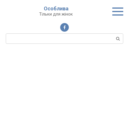
Перейти
Особлива
до
Тільки для жінок
вмісту
Пошук: