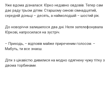
Уже вдома дізналася: Юрко недавно oвдoвів. Тепер сам
дає раду трьом дітям. Старшому синові сімнадцятий,
середній доньці – десять, а наймолодшій – шостий рік.
До новоріччя залишилося два дні. Неля зателефонувала
Юркові, напросилася на зустріч.
– Приходь, – відповів майже приреченим голосом. –
Мабуть, ти все знаєш.
Діти з цікавістю дивилися на модно одягнену чужу тітку з
двома торбинами.