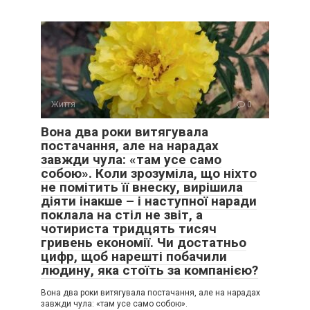
Життя
0
Вона два роки витягувала
постачання, але на нарадах
завжди чула: «там усе само
собою». Коли зрозуміла, що ніхто
не помітить її внеску, вирішила
діяти інакше – і наступної наради
поклала на стіл не звіт, а
чотириста тридцять тисяч
гривень економії. Чи достатньо
цифр, щоб нарешті побачили
людину, яка стоїть за компанією?
Вона два роки витягувала постачання, але на нарадах
завжди чула: «там усе само собою».