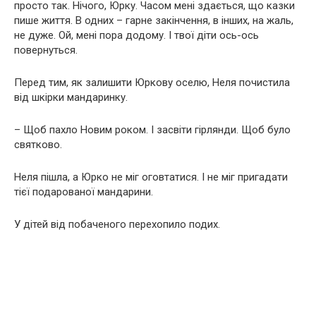
просто так. Нічого, Юрку. Часом мені здається, що казки
пише життя. В одних – гарне закінчення, в інших, на жаль,
не дуже. Ой, мені пора додому. І твої діти ось-ось
повернуться.
Перед тим, як залишити Юркову оселю, Неля почистила
від шкірки мандаринку.
– Щоб пахло Новим роком. І засвіти гірлянди. Щоб було
святково.
Неля пішла, а Юрко не міг оговтатися. І не міг пригадати
тієї подарованої мандарини.
У дітей від побаченого перехопило подих.