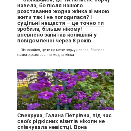
навела, бо після нашого
розставання жодна жінка зі мною
жити так і не погодилася? І
суцільні нещастя – це точно ти
зробила, більше нікому! —
впевнено запитав колишній у
повідомленні через 8 років.
— Зізнавайся, це ти на мене порчу навела, бо після
нашого розставання жодна жінка
Життя
0
Свекруха, Галина Петрівна, під час
своїх рідкісних візитів ніколи не
співчувала невістці. Вона