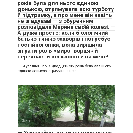
років була для нього єдиною
донькою, отримувала всю турботу
й підтримку, а про мене він навіть
не згадував! — з обуренням
розповідала Марина своїй колезі. —
А дуже просто: коли біологічний
батько тяжко захворів і потребує
постійної опіки, вона вирішила
зіграти роль «миротворця» й
перекласти всі клопоти на мене!
— Ти уявляєш, вона двадцять сім років була для нього
єдиною донькою, отримувала всю
Життя
0
— Зізнавайся, це ти на мене порчу