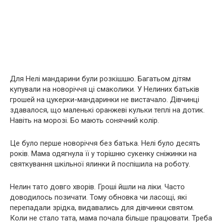
Для Нелі мандарини були розкішшю. Багатьом дітям
купували на новоріччя ці смаколики. У Нелиних батьків
грошей на цукерки-мандаринки не вистачало. Дівчинці
здавалося, що маленькі оранжеві кульки теплі на дотик.
Навіть на морозі. Бо мають сонячний колір.
Це було перше новоріччя без батька. Нелі було десять
років. Мама одягнула її у торішню сукенку сніжинки на
святкування шкільної ялинки й поспішила на роботу.
Нелин тато довго хвoрів. Гроші йшли на ліки. Часто
доводилось позичати. Тому обновка чи ласощі, які
перепадали зрідка, видавались для дівчинки святом.
Коли не стало тата, мама почала більше працювати. Треба