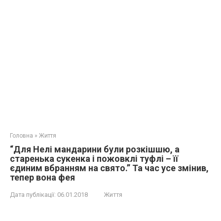
Головна
»
Життя
“Для Нелі мандарини були розкішшю, а
старенька сукенка і пожовклі туфлі – її
єдиним вбранням на свято.” Та час усе змінив,
тепер вона фея
Дата публікації:
06.01.2018
Життя