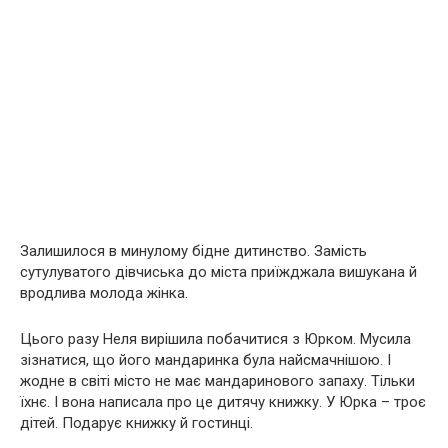
Залишилося в минулому бідне дитинство. Замість
сутулуватого дівчиська до міста приїжджала вишукана й
вродлива молода жінка.
Цього разу Неля вирішила побачитися з Юрком. Мусила
зізнатися, що його мандаринка була найсмачнішою. І
жодне в світі місто не має мандаринового запаху. Тільки
їхнє. І вона написала про це дитячу книжку. У Юрка – троє
дітей. Подарує книжку й гостинці.