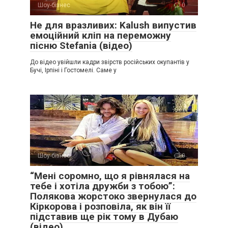
Шоу-бізнес
0
Не для вразливих: Kalush випустив
емоційний кліп на переможну
пісню Stefania (відео)
До відео увійшли кадри звірств російських окупантів у
Бучі, Ірпіні і Гостомелі. Саме у
Шоу-бізнес
0
“Мені соромно, що я рівнялася на
тебе і хотіла дружби з тобою”:
Полякова жорстоко звернулася до
Кіркорова і розповіла, як він її
підставив ще рік тому в Дубаю
(відео)