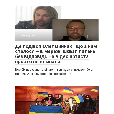
Шоу-бізнес
0
Де подівся Олег Винник і що з ним
сталося – в мережі шквал питань
без відповіді. На відео артиста
просто не впізнати
Все більше фанатів цікавляться, куди ж подівся Олег
Винник. Адже виконавець не каже, де