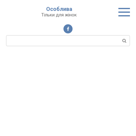
Перейти
Особлива
до
Тільки для жінок
вмісту
Пошук: