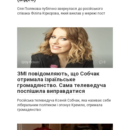
Оля Полякова публічно звернулася до російського
співака Філіпа Кіркорова, який виклав у мережі пост
Шоу-бізнес
0
ЗМІ повідомляють, що Собчак
отримала ізраїльське
громадянство. Сама телеведуча
поспішила виправдатися
Російська телеведуча Ксеній Собчак, яка називає себе
ліберальним політиком і опонує Кремлю, отримала
громадянство