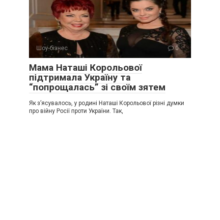
Шоу-бізнес
0
Мама Наташі Корольової
підтримала Україну та
“попрощалась” зі своїм зятем
Як з’ясувалось, у родині Наташі Корольової різні думки
про війну Росії проти України. Так,