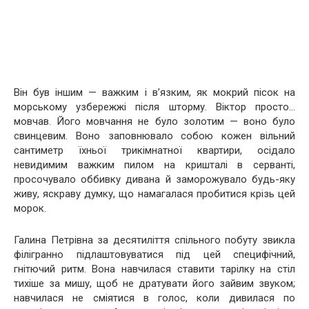
Він був іншим — важким і в’язким, як мокрий пісок на
морському узбережжі після шторму. Віктор просто…
мовчав. Його мовчання не було золотим — воно було
свинцевим. Воно заповнювало собою кожен вільний
сантиметр їхньої трикімнатної квартири, осідало
невидимим важким пилом на кришталі в серванті,
просочувало оббивку дивана й заморожувало будь-яку
живу, яскраву думку, що намагалася пробитися крізь цей
морок.
Галина Петрівна за десятиліття спільного побуту звикла
філігранно підлаштовуватися під цей специфічний,
гнітючий ритм. Вона навчилася ставити тарілку на стіл
тихіше за мишу, щоб не дратувати його зайвим звуком;
навчилася не сміятися в голос, коли дивилася по