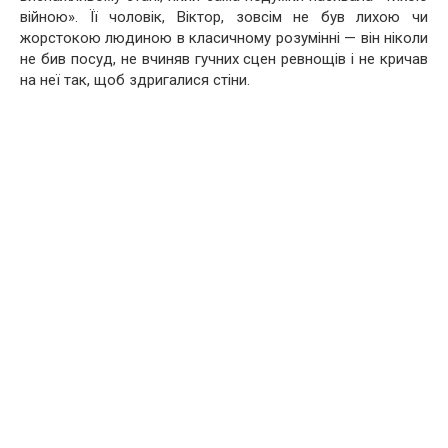
війною». Її чоловік, Віктор, зовсім не був лихою чи
жорстокою людиною в класичному розумінні — він ніколи
не бив посуд, не вчиняв гучних сцен ревнощів і не кричав
на неї так, щоб здригалися стіни.