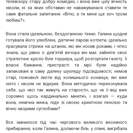
телевізору стару добру комедію; і вона вже цілу вічність
ніколи, ні за яких обставин не наважувалася ставити те
саме фатальне запитання: «Вітю, а ти мене ще хоч трохи
любиш?».
Вона стала ідеальною, бездоганною тінню. Галина щодня
готувала його улюблені, дієтичні парові котлети, ідеально
прасувала стрілки на штанях, які він носив роками, і чітко
знала, що рівно о дев’ятій вечора він має зайняти своє
стратегічне крісло біля торшера, щоб розгортати газету. Її
власні бажання, пристрасті та мрії були надійно
запаковані в саму далеку шухляду підсвідомості, немов
старі, пожовклі листи від колишнього коханця, які вже
ніхто і ніколи не відкриє. Вона методично переконувала
себе, що «всі так живуть на старості», що «в її віці вже
соромно щось кардинально міняти», і взагалі — куди
вона, немічна жінка, піде зі своєю крихітною пенсією та
вічно хворими суглобами?
Все змінилося під час чергового великого весняного
прибирання, коли Галина, долаючи біль у спині, вигрібала