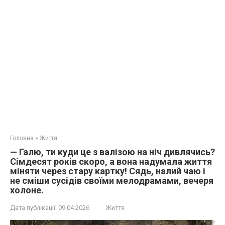
Головна
»
Життя
— Галю, ти куди це з валізою на ніч дивлячись?
Сімдесят років скоро, а вона надумала життя
міняти через стару картку! Сядь, налий чаю і
не сміши сусідів своїми мелодрамами, вечеря
холоне.
Дата публікації:
09.04.2026
Життя