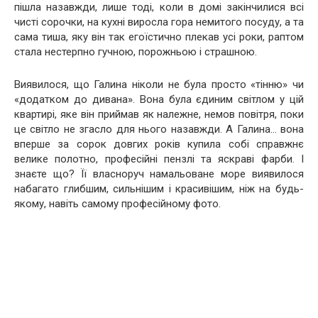
пішла назавжди, лише тоді, коли в домі закінчилися всі
чисті сорочки, на кухні виросла гора немитого посуду, а та
сама тиша, яку він так егоїстично плекав усі роки, раптом
стала нестерпно гучною, порожньою і страшною.
Виявилося, що Галина ніколи не була просто «тінню» чи
«додатком до дивана». Вона була єдиним світлом у цій
квартирі, яке він приймав як належне, немов повітря, поки
це світло не згасло для нього назавжди. А Галина… вона
вперше за сорок довгих років купила собі справжнє
велике полотно, професійні пензлі та яскраві фарби. І
знаєте що? Її власноруч намальоване море виявилося
набагато глибшим, сильнішим і красивішим, ніж на будь-
якому, навіть самому професійному фото.