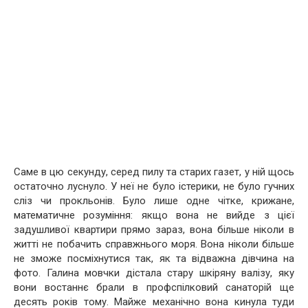
Саме в цю секунду, серед пилу та старих газет, у ній щось
остаточно луснуло. У неї не було істерики, не було гучних
сліз чи прокльонів. Було лише одне чітке, крижане,
математичне розуміння: якщо вона не вийде з цієї
задушливої квартири прямо зараз, вона більше ніколи в
житті не побачить справжнього моря. Вона ніколи більше
не зможе посміхнутися так, як та відважна дівчина на
фото. Галина мовчки дістала стару шкіряну валізу, яку
вони востаннє брали в профспілковий санаторій ще
десять років тому. Майже механічно вона кинула туди