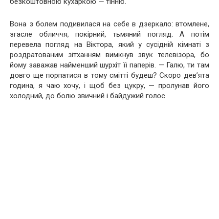
безкоштовною кухаркою — тінню.
Вона з болем подивилася на себе в дзеркало: втомлене,
згасле обличчя, покірний, тьмяний погляд. А потім
перевела погляд на Віктора, який у сусідній кімнаті з
роздратованим зітханням вимкнув звук телевізора, бо
йому заважав найменший шурхіт її паперів. — Галю, ти там
довго ще порпатися в тому смітті будеш? Скоро дев’ята
година, я чаю хочу, і щоб без цукру, — пролунав його
холодний, до болю звичний і байдужий голос.