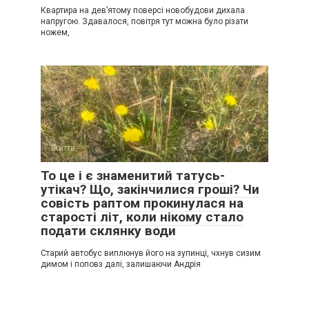
Квартира на дев’ятому поверсі новобудови дихала
напругою. Здавалося, повітря тут можна було різати
ножем,
Життя
0
То це і є знаменитий татусь-
утікач? Що, закінчилися гроші? Чи
совість раптом прокинулася на
старості літ, коли нікому стало
подати склянку води
Старий автобус виплюнув його на зупинці, чхнув сизим
димом і поповз далі, залишаючи Андрія