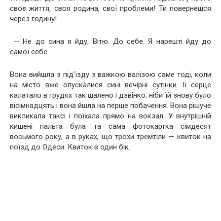
своє життя, своя родина, свої проблеми! Ти повернешся
через годину!
— Не до сина я йду, Вітю. До себе. Я нарешті йду до
самої себе.
Вона вийшла з під’їзду з важкою валізою саме тоді, коли
на місто вже опускалися сині вечірні сутінки. Її серце
калатало в грудях так шалено і дзвінко, ніби їй знову було
вісімнадцять і вона йшла на перше побачення. Вона рішуче
викликала таксі і поїхала прямо на вокзал. У внутрішній
кишені пальта була та сама фотокартка сімдесят
восьмого року, а в руках, що трохи тремтіли — квиток на
поїзд до Одеси. Квиток в один бік.