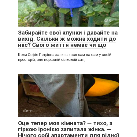
Життя
0
Забирайте свої клунки і давайте на
вихід. Скільки ж можна ходити до
нас? Свого життя немає чи що
Коли Софія Петрівна залишалася сам на сам у своїй
просторій, але порожній сільській хаті,
Життя
0
Оце тепер моя кімната? — тихо, з
гіркою іронією запитала жінка. —
Нічого собі апартаменти для рідної