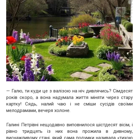
— Галю, ти куди це з валізою на ніч дивлячись? Сімдесят
років скоро, а вона надумала життя міняти через стару
картку! Сядь, налий чаю і не сміши сусідів своїми
мелодрамами, вечеря холоне.
Галині Петрівні нещодавно виповнилося шістдесят вісім, і
рівно тридцять із них вона прожила в дивному,
виснажливому стані, який сама подумки називала «тихою