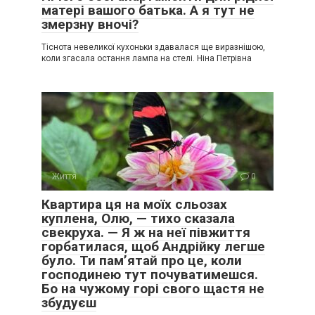
матері вашого батька. А я тут не
змерзну вночі?
Тіснота невеликої кухоньки здавалася ще виразнішою,
коли згасала остання лампа на стелі. Ніна Петрівна
Життя
0
Квартира ця на моїх сльозах
куплена, Олю, — тихо сказала
свекруха. — Я ж на неї півжиття
горбатилася, щоб Андрійку легше
було. Ти пам’ятай про це, коли
господинею тут почуватимешся.
Бо на чужому горі свого щастя не
збудуєш