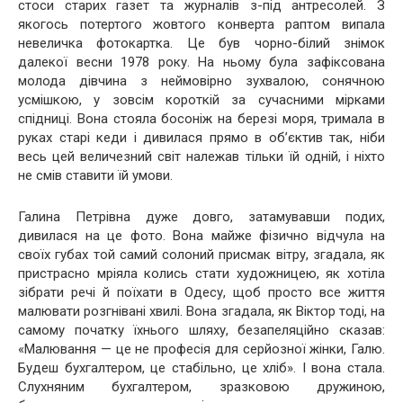
стоси старих газет та журналів з-під антресолей. З
якогось потертого жовтого конверта раптом випала
невеличка фотокартка. Це був чорно-білий знімок
далекої весни 1978 року. На ньому була зафіксована
молода дівчина з неймовірно зухвалою, сонячною
усмішкою, у зовсім короткій за сучасними мірками
спідниці. Вона стояла босоніж на березі моря, тримала в
руках старі кеди і дивилася прямо в об’єктив так, ніби
весь цей величезний світ належав тільки їй одній, і ніхто
не смів ставити їй умови.
Галина Петрівна дуже довго, затамувавши подих,
дивилася на це фото. Вона майже фізично відчула на
своїх губах той самий солоний присмак вітру, згадала, як
пристрасно мріяла колись стати художницею, як хотіла
зібрати речі й поїхати в Одесу, щоб просто все життя
малювати розгнівані хвилі. Вона згадала, як Віктор тоді, на
самому початку їхнього шляху, безапеляційно сказав:
«Малювання — це не професія для серйозної жінки, Галю.
Будеш бухгалтером, це стабільно, це хліб». І вона стала.
Слухняним бухгалтером, зразковою дружиною,