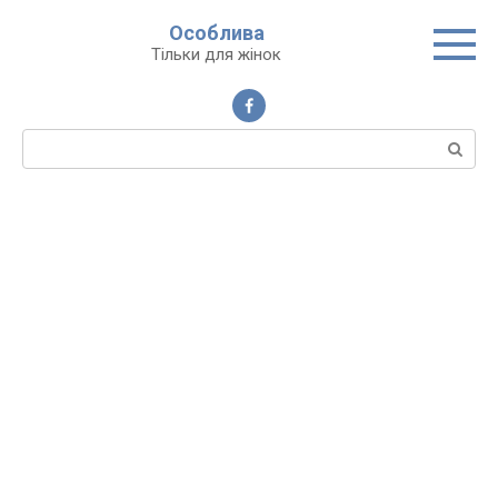
Перейти
Особлива
до
Тільки для жінок
вмісту
Пошук: