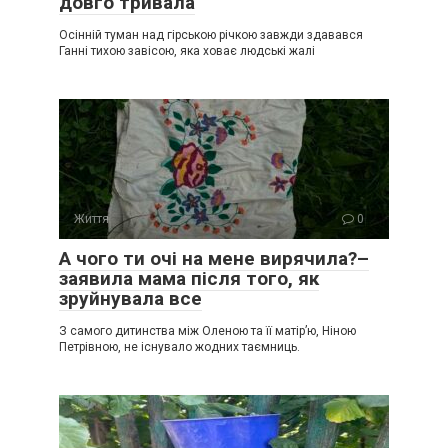
довго тривала
Осінній туман над гірською річкою завжди здавався
Ганні тихою завісою, яка ховає людські жалі
Життя
0
А чого ти очі на мене вирячила?–
заявила мама після того, як
зруйнувала все
З самого дитинства між Оленою та її матір’ю, Ніною
Петрівною, не існувало жодних таємниць.