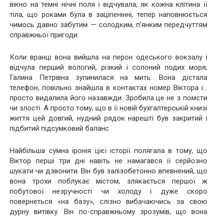
вікно на темні нічні поля і відчувала, як кожна клітина її
тіла, що роками була в заціпенінні, тепер наповнюється
чимось давно забутим — солодким, п’янким передчуттям
справжньої пригоди.
Коли вранці вона вийшла на перон одеського вокзалу і
відчула перший вологий, різкий і солоний подих моря,
Галина Петрівна зупинилася на мить. Вона дістала
телефон, повільно знайшла в контактах номер Віктора і…
просто видалила його назавжди. Зробила це не з помсти
чи злості. А просто тому, що в її новій бухгалтерській книзі
життя цей довгий, нудний рядок нарешті був закритий і
підбитий підсумковий баланс
Найбільша сумна іронія цієї історії полягала в тому, що
Віктор перші три дні навіть не намагався її серйозно
шукати чи дзвонити. Він був залізобетонно впевнений, що
вона трохи поблукає містом, злякається першої ж
побутової незручності чи холоду і дуже скоро
повернеться «на базу», слізно вибачаючись за свою
дурну витівку. Він по-справжньому зрозумів, що вона