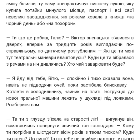
зміну білизни, ту саму «непрактичну» вишневу сукню, яку
купила потайки минулого місяця, паспорт і всі свої
невеликі заощадження, які роками ховала в книжці «на
чорний день» або «на похорон».
— Ти що це робиш, Галю? — Віктор зненацька з’явився в
дверях, вперше за тридцять років виглядаючи по-
справжньому, по-дитячому розгубленим. — Які це ти мені
тут театральні маневри влаштовуєш? Куди це ти зібралася
з речами на ніч дивлячись? Хто чай заварювати буде?
— Я йду від тебе, Вітю, — спокійно і тихо сказала вона,
навіть не підводячи очей, поки застібала блискавку. —
Котлети в холодильнику, чайник на плиті. Інструкція до
нової пральної машини лежить у шухляді під ложками.
Розберися сам.
— Та ти з глузду з’їхала на старості літ! — вигукнув він,
намагаючись повернути звичний тон господаря. — Кому
ти потрібна в шістдесят вісім років з твоїм тиском? Куди
ти підеш? До сина? Та він тебе не прийме надовго, у нього