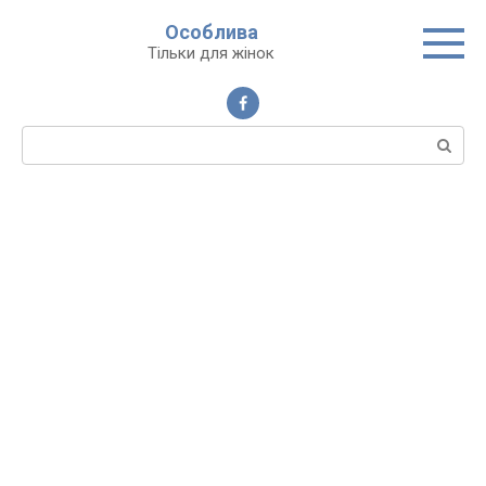
Перейти
Особлива
до
Тільки для жінок
вмісту
Пошук: