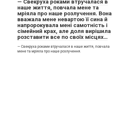
— Свекруха роками втручалася в
наше життя, повчала мене та
мріяла про наше розлучення. Вона
вважала мене невартою її сина й
напророкувала мені самотність і
сімейний крах, але доля вирішила
розставити все по своїх місцях…
— Свекруха роками втручалася в наше життя, повчала
мене та мріяла про наше розлучення.