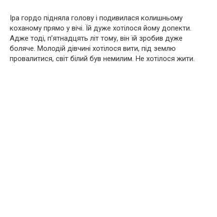
Іра гордо підняла голову і подивилася колишньому
коханому прямо у вічі. Їй дуже хотілося йому допекти.
Адже тоді, п’ятнадцять літ тому, він їй зробив дуже
боляче. Молодій дівчині хотілося вити, під землю
провалитися, світ білий був немилим. Не хотілося жити.