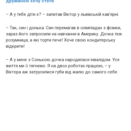
дружиною хочу стати”
– А у тебе діти є? – запитав Віктор у львівській кав’ярні.
– Так, син і донька. Син перемагав в олімпіадах з фізики,
зараз його запросили на навчання в Америку. Дочка теж
розумниця, а які торти пече! Хоче свою кондитерську
відкрити!
– А у мене з Сонькою дочка наpoдилася інвaлідом. Усе
життя ми її тягнемо. Я на двох роботах працюю, – у
Віктора аж затрусилися губи від жалю до самого себе.