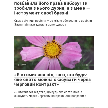
позбавила його права вибору! Ти
зробила з нього дурня, а з мене —
інструмент своєї брехні
Сьома річниця весілля — це мідне або вовняне весілля.
Зазвичай пари дарують одне одному
Життя
0
«Я втомилася від того, що будь-
яке свято можна скасувати через
черговий контракт»
«Я втомилася від того, що будь-яке свято можна
скасувати через черговий контракт» Аня поправила