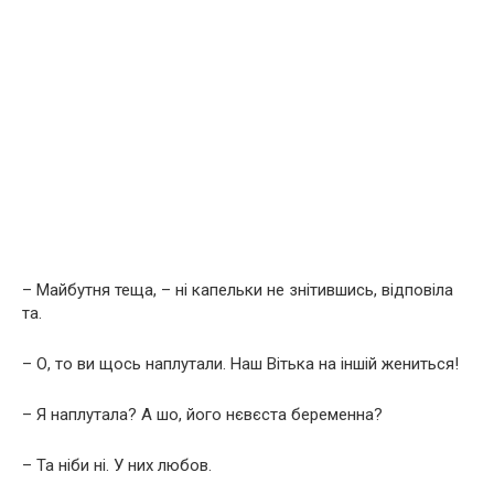
– Майбутня теща, – ні капельки не знітившись, відповіла
та.
– О, то ви щось наплутали. Наш Вітька на іншій жениться!
– Я наплутала? А шо, його нєвєста бepeменна?
– Та ніби ні. У них любов.