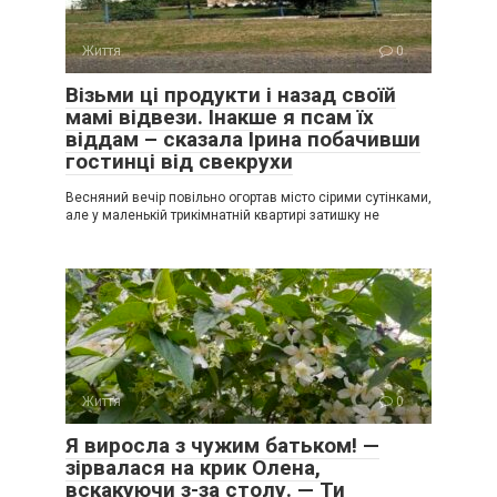
Життя
0
Візьми ці продукти і назад своїй
мамі відвези. Інакше я псам їх
віддам – сказала Ірина побачивши
гостинці від свекрухи
Весняний вечір повільно огортав місто сірими сутінками,
але у маленькій трикімнатній квартирі затишку не
Життя
0
Я виросла з чужим батьком! —
зірвалася на крик Олена,
вскакуючи з-за столу. — Ти