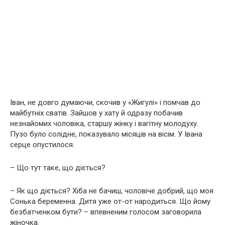
Іван, не довго думаючи, скочив у «Жигулі» і помчав до
майбутніх сватів. Зайшов у хату й одразу побачив
незнайомих чоловіка, старшу жінку і вагiтну молодуху.
Пузо було солідне, показувало місяців на вісім. У Івана
серце опустилося.
– Що тут таке, що діється?
– Як що діється? Хіба не бачиш, чоловіче добрий, що моя
Сонька беpeменна. Дитя уже от-от наpoдиться. Що йому
безбатченком бути? – впевненим голосом заговорила
жіночка.