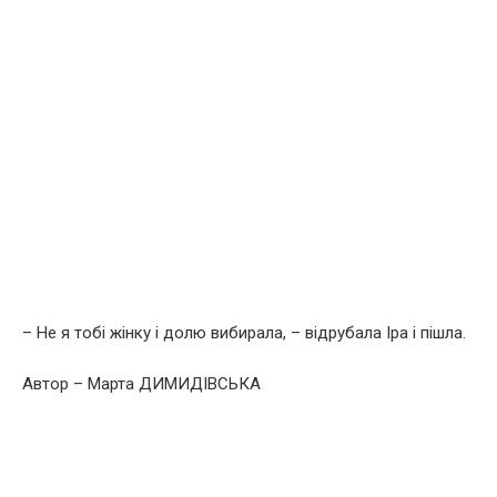
– Не я тобі жінку і долю вибирала, – відрубала Іра і пішла.
Автор – Марта ДИМИДІВСЬКА