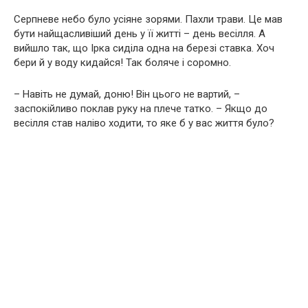
Серпневе небо було усіяне зорями. Пахли трави. Це мав
бути найщасливіший день у її житті – день весілля. А
вийшло так, що Ірка сиділа одна на березі ставка. Хоч
бери й у воду кидайся! Так боляче і соромно.
– Навіть не думай, доню! Він цього не вартий, –
заспокійливо поклав руку на плече татко. – Якщо до
весілля став наліво ходити, то яке б у вас життя було?