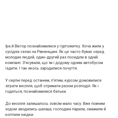
Іра й Віктор познайомилися у гуртожитку. Хоча жили у
сусідніх селах на Рівненщині. Як це часто буває серед
молодих людей, один-другий раз посиділи в одній
компанії. З’ясували, що їм і додому одним автобусом
їздити. І так якось зародилися почуття.
У серпні перед останнім, п’ятим, курсом домовилися
зіграти весілля, щоб отримати разом розподіл. Як і
годиться, познайомилися батьки.
До весілля залишалось зовсім мало часу. Вже повним
ходом зводились шалаші, господині парили, смажили й
коптили наїдки.