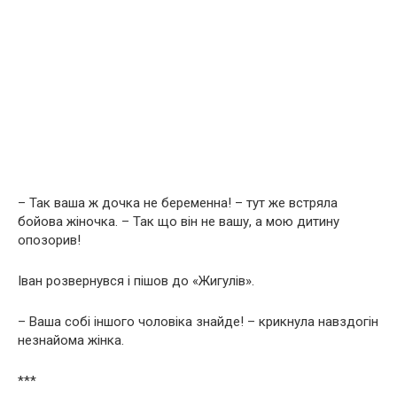
– Так ваша ж дочка не беpeменна! – тут же встряла
бойова жіночка. – Так що він не вашу, а мою дитину
опозорив!
Іван розвернувся і пішов до «Жигулів».
– Ваша собі іншого чоловіка знайде! – крикнула навздогін
незнайома жінка.
***