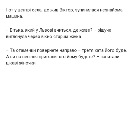
І от у центрі села, де жив Віктор, зупинилася незнайома
машина.
– Вітька, який у Львові вчиться, де живе? – рішуче
виглянула через вікно старша жінка.
– Та отамечки повернете направо – третя хата його буде.
А ви на весілля приїхали, хто йому будете? – запитали
цікаві жіночки.