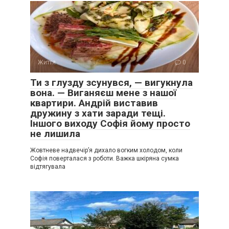
Життя
0
Ти з глузду зсунувся, — вигукнула
вона. — Виганяєш мене з нашої
квартири. Андрій виставив
дружину з хати заради тещі.
Іншого виходу Софія йому просто
не лишила
Жовтневе надвечір’я дихало вогким холодом, коли
Софія поверталася з роботи. Важка шкіряна сумка
відтягувала