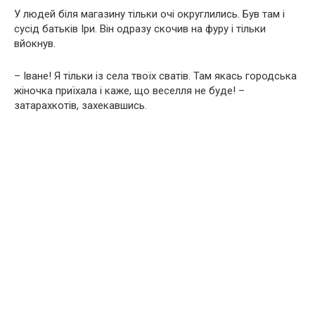
У людей біля магазину тільки очі округлились. Був там і
сусід батьків Іри. Він одразу скочив на фуру і тільки
вйокнув.
– Іване! Я тільки із села твоїх сватів. Там якась городська
жіночка приїхала і каже, що веселля не буде! –
затарахкотів, захекавшись.