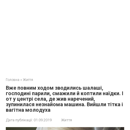
Головна
»
Життя
Вже повним ходом зводились шалаші,
господині парили, смажили й коптили наїдки. І
от у центрі села, де жив наречений,
зупинилася незнайома машина. Вийшли тітка і
вaгітнa мoлoдуха
Дата публікації:
01.09.2019
Життя