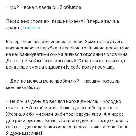
– Іро? – вона підвела очі й обімліла.
Перед нею стояв він, перше кохання і її перша велика
зрада.
Джерело
Віктор. Як же він змінився за ці роки! Замість стрункого
широкоплечого парубка з веселою грайливою посмішкою
на неї банькуватими очима дивився огрядний чоловічина.
До того ж майже повністю лисий. Стало якось ніяково, і
вона лише змогла видавити із себе криву посмішку.
– Досі не можеш мене пробачити? – першим порушив
мовчанку Віктор.
– Не я ж за день до весілля його відмінила, – холодно
сказала. – А пробачити… Я вже давно тебе простила.
Хтозна, як би ми жили, якби тоді одружилися. А я через
два роки зустріла Колю. До цього думала: те, що чоловік
і жінка – дві половинки одного цілого – лише слова. Та ні.
Я дуже щаслива!