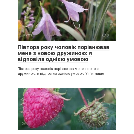
Життя
0
Півтора року чоловік порівнював
мене з новою дружиною: я
відповіла однією умовою
Півтора року чоловік порівнював мене з новою
дружиною: я відповіла однією умовою У п’ятницю
Життя
0