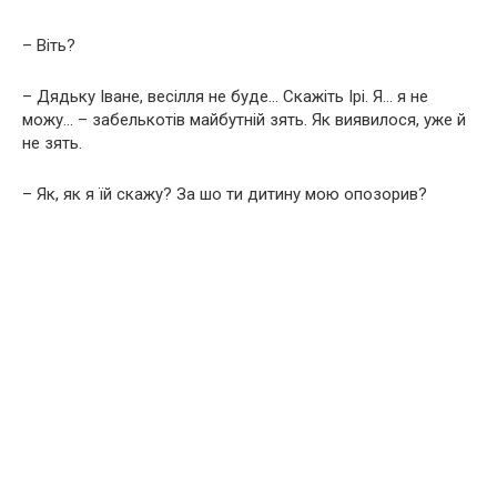
– Віть?
– Дядьку Іване, весілля не буде… Скажіть Ірі. Я… я не
можу… – забелькотів майбутній зять. Як виявилося, уже й
не зять.
– Як, як я їй скажу? За шо ти дитину мою опозорив?