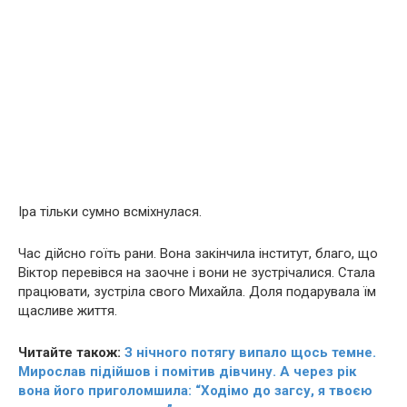
Іра тільки сумно всміхнулася.
Час дійсно гоїть paни. Вона закінчила інститут, благо, що
Віктор перевівся на заочне і вони не зустрічалися. Стала
працювати, зустріла свого Михайла. Доля подарувала їм
щасливе життя.
Читайте також:
З нічного потягу випало щось темне.
Мирослав підійшов і помітив дівчину. А через рік
вона його пpиголoмшила: “Ходімо до загсу, я твоєю