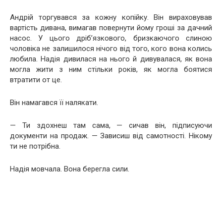
Андрій торгувався за кожну копійку. Він вираховував
вартість дивана, вимагав повернути йому гроші за дачний
насос. У цього дріб’язкового, бризкаючого слиною
чоловіка не залишилося нічого від того, кого вона колись
любила. Надія дивилася на нього й дивувалася, як вона
могла жити з ним стільки років, як могла боятися
втратити от це.
Він намагався її налякати.
— Ти здохнеш там сама, — сичав він, підписуючи
документи на продаж. — Зависиш від самотності. Нікому
ти не потрібна.
Надія мовчала. Вона берегла сили.