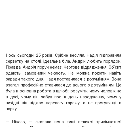
І ось сьогодні 25 років. Срібне весілля. Надія підправила
серветку на столі. Ідеальна біла. Андрій любить порядок.
Правда, Андрія поруч немає. Чергове відрядження. Об’єкт
здають, замовники чекають. Не можна поїхати навіть
заради такого дня. Надя поставилася з розумінням. Вона
взагалі професійно ставилася до всього з розумінням. Це
була її основна робота в шлюбі: розуміти, чому чоловік не
в дусі, чому він забув про її день народження, чому у
вихідні він віддає перевагу гаражу, а не прогулянці в
парку.
— Нічого, — сказала вона тиші великої трикімнатної