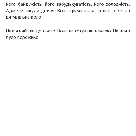
його байдужість, його забудькуватість, його холодність.
Адже їй нікуди дітися. Вона тримається за нього, як за
рятувальне коло.
Надія вийшла до нього. Вона не готувала вечерю. На плиті
було порожньо.