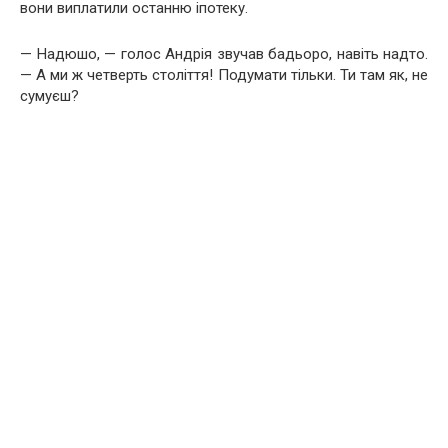
вони виплатили останню іпотеку.
— Надюшо, — голос Андрія звучав бадьоро, навіть надто.
— А ми ж четверть століття! Подумати тільки. Ти там як, не
сумуєш?