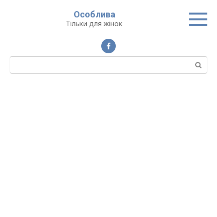
Перейти
Особлива
до
Тільки для жінок
вмісту
Пошук: