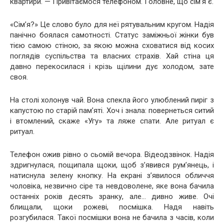
квартири. — Привітаємося телефоном. Головне, що сім’я є.
«Сім’я?» Це слово було для неї рятувальним кругом. Надія
панічно боялася самотності. Статус заміжньої жінки був
тією самою стіною, за якою можна сховатися від косих
поглядів суспільства та власних страхів. Хай стіна ця
давно перекосилася і крізь щілини дує холодом, зате
своя.
На столі холонув чай. Вона спекла його улюблений пиріг з
капустою по старій пам’яті. Хоч і знала: повернеться ситий
і втомлений, скаже «Угу» та ляже спати. Але ритуал є
ритуал.
Телефон ожив рівно о сьомій вечора. Відеодзвінок. Надія
здригнулася, пощипала щоки, щоб з’явився рум’янець, і
натиснула зелену кнопку. На екрані з’явилося обличчя
чоловіка, незвично сіре та невдоволене, яке вона бачила
останніх років десять зранку, але… дивно живе. Очі
блищали, щоки рожеві, посмішка. Надя навіть
розгубилася. Такої посмішки вона не бачила з часів, коли