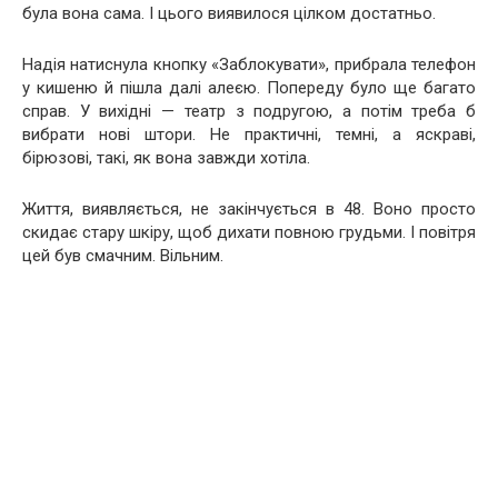
була вона сама. І цього виявилося цілком достатньо.
Надія натиснула кнопку «Заблокувати», прибрала телефон
у кишеню й пішла далі алеєю. Попереду було ще багато
справ. У вихідні — театр з подругою, а потім треба б
вибрати нові штори. Не практичні, темні, а яскраві,
бірюзові, такі, як вона завжди хотіла.
Життя, виявляється, не закінчується в 48. Воно просто
скидає стару шкіру, щоб дихати повною грудьми. І повітря
цей був смачним. Вільним.