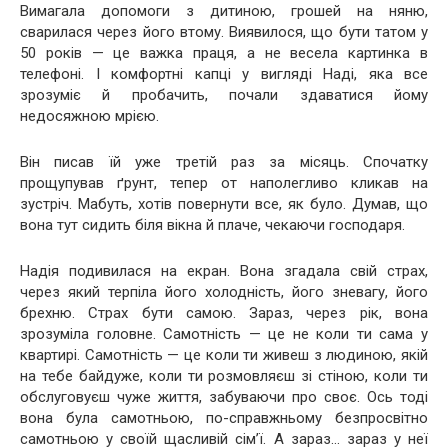
Вимагала допомоги з дитиною, грошей на няню,
сварилася через його втому. Виявилося, що бути татом у
50 років — це важка праця, а не весела картинка в
телефоні. І комфортні капці у вигляді Наді, яка все
зрозуміє й пробачить, почали здаватися йому
недосяжною мрією.
Він писав їй уже третій раз за місяць. Спочатку
прощупував ґрунт, тепер от наполегливо кликав на
зустріч. Мабуть, хотів повернути все, як було. Думав, що
вона тут сидить біля вікна й плаче, чекаючи господаря.
Надія подивилася на екран. Вона згадала свій страх,
через який терпіла його холодність, його зневагу, його
брехню. Страх бути самою. Зараз, через рік, вона
зрозуміла головне. Самотність — це не коли ти сама у
квартирі. Самотність — це коли ти живеш з людиною, якій
на тебе байдуже, коли ти розмовляєш зі стіною, коли ти
обслуговуєш чуже життя, забуваючи про своє. Ось тоді
вона була самотньою, по-справжньому безпросвітно
самотньою у своїй щасливій сім’ї. А зараз… зараз у неї