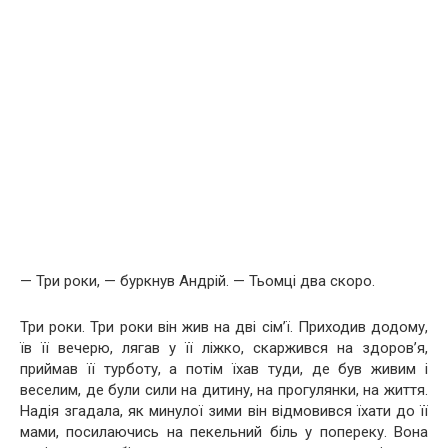
— Три роки, — буркнув Андрій. — Тьомці два скоро.
Три роки. Три роки він жив на дві сім’ї. Приходив додому,
їв її вечерю, лягав у її ліжко, скаржився на здоров’я,
приймав її турботу, а потім їхав туди, де був живим і
веселим, де були сили на дитину, на прогулянки, на життя.
Надія згадала, як минулої зими він відмовився їхати до її
мами, посилаючись на пекельний біль у попереку. Вона