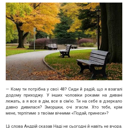
— Кому ти потрібна у свої 48? Сиди й радій, що я взагалі
додому приходжу. У інших чоловіки роками на дивані
лежать, а я все в дім, все в сім’ю. Ти на себе в дзеркало
давно дивилася? Зморшки, очі згасли. Хто тебе, крім
мене, терпітиме з твоїми вічними «Подай, принеси»?
Ці слова Андрій сказав Наді не сьогодні й навіть не вчора.