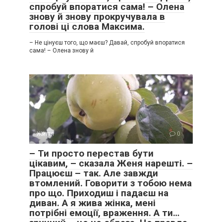
спробуй впоратися сама! – Олена
знову й знову прокручувала в
голові ці слова Максима.
– Не цінуєш того, що маєш? Давай, спробуй впоратися
сама! – Олена знову й
Життя
0
– Ти просто перестав бути
цікавим, – сказала Женя нарешті. –
Працюєш – так. Але завжди
втомлений. Говорити з тобою нема
про що. Приходиш і падаєш на
диван. А я жива жінка, мені
потрібні емоції, враження. А ти…