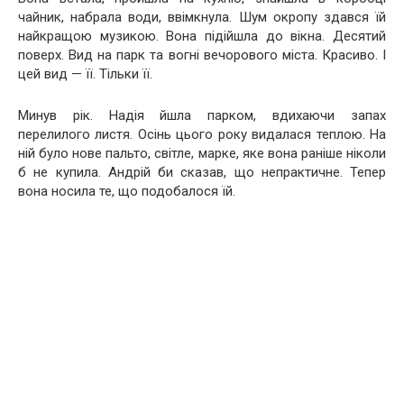
чайник, набрала води, ввімкнула. Шум окропу здався їй
найкращою музикою. Вона підійшла до вікна. Десятий
поверх. Вид на парк та вогні вечорового міста. Красиво. І
цей вид — її. Тільки її.
Минув рік. Надія йшла парком, вдихаючи запах
перелилого листя. Осінь цього року видалася теплою. На
ній було нове пальто, світле, марке, яке вона раніше ніколи
б не купила. Андрій би сказав, що непрактичне. Тепер
вона носила те, що подобалося їй.