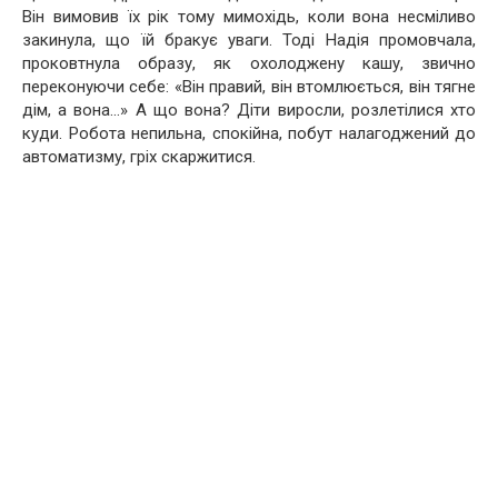
Він вимовив їх рік тому мимохідь, коли вона несміливо
закинула, що їй бракує уваги. Тоді Надія промовчала,
проковтнула образу, як охолоджену кашу, звично
переконуючи себе: «Він правий, він втомлюється, він тягне
дім, а вона…» А що вона? Діти виросли, розлетілися хто
куди. Робота непильна, спокійна, побут налагоджений до
автоматизму, гріх скаржитися.