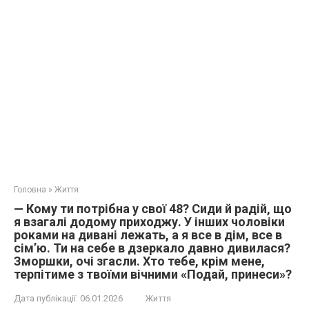
Головна
»
Життя
— Кому ти потрібна у свої 48? Сиди й радій, що
я взагалі додому приходжу. У інших чоловіки
роками на дивані лежать, а я все в дім, все в
сім’ю. Ти на себе в дзеркало давно дивилася?
Зморшки, очі згасли. Хто тебе, крім мене,
терпітиме з твоїми вічними «Подай, принеси»?
Дата публікації:
06.01.2026
Життя