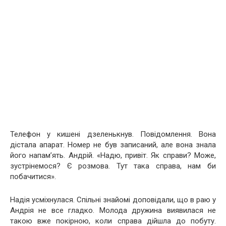
Телефон у кишені дзеленькнув. Повідомлення. Вона
дістала апарат. Номер не був записаний, але вона знала
його напам’ять. Андрій. «Надю, привіт. Як справи? Може,
зустрінемося? Є розмова. Тут така справа, нам би
побачитися».
Надія усміхнулася. Спільні знайомі доповідали, що в раю у
Андрія не все гладко. Молода дружина виявилася не
такою вже покірною, коли справа дійшла до побуту.