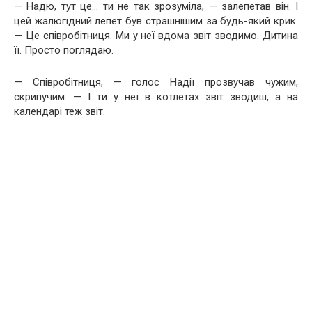
— Надю, тут це… ти не так зрозуміла, — залепетав він. І
цей жалюгідний лепет був страшнішим за будь-який крик.
— Це співробітниця. Ми у неї вдома звіт зводимо. Дитина
її. Просто поглядаю.
— Співробітниця, — голос Надії прозвучав чужим,
скрипучим. — І ти у неї в котлетах звіт зводиш, а на
календарі теж звіт.