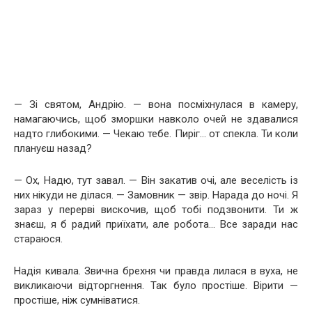
— Зі святом, Андрію. — вона посміхнулася в камеру,
намагаючись, щоб зморшки навколо очей не здавалися
надто глибокими. — Чекаю тебе. Пиріг… от спекла. Ти коли
плануєш назад?
— Ох, Надю, тут завал. — Він закатив очі, але веселість із
них нікуди не ділася. — Замовник — звір. Нарада до ночі. Я
зараз у перерві вискочив, щоб тобі подзвонити. Ти ж
знаєш, я б радий приїхати, але робота… Все заради нас
стараюся.
Надія кивала. Звична брехня чи правда лилася в вуха, не
викликаючи відторгнення. Так було простіше. Вірити —
простіше, ніж сумніватися.