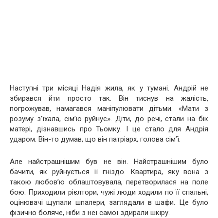
Наступні три місяці Надія жила, як у тумані. Андрій не
збирався йти просто так. Він тиснув на жалість,
погрожував, намагався маніпулювати дітьми. «Мати з
розуму з’їхала, сім’ю руйнує». Діти, до речі, стали на бік
матері, дізнавшись про Тьомку. І це стало для Андрія
ударом. Він-то думав, що він патріарх, голова сім’ї.
Але найстрашнішим був не він. Найстрашнішим було
бачити, як руйнується її гніздо. Квартира, яку вона з
такою любов’ю облаштовувала, перетворилася на поле
бою. Приходили рієлтори, чужі люди ходили по її спальні,
оцінювачі щупали шпалери, заглядали в шафи. Це було
фізично боляче, ніби з неї самої здирали шкіру.