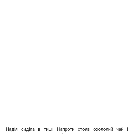
Надія сиділа в тиші. Напроти стояв охололий чай і