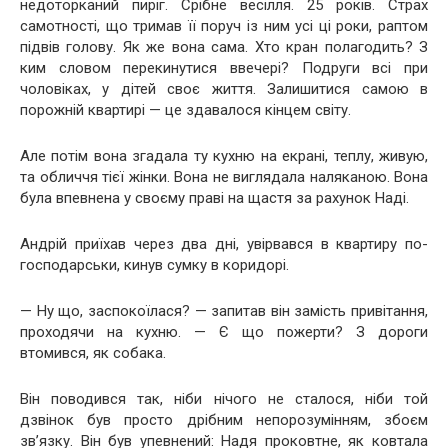
недоторканий пиріг. Срібне весілля. 25 років. Страх
самотності, що тримав її поруч із ним усі ці роки, раптом
підвів голову. Як же вона сама. Хто кран полагодить? З
ким словом перекинутися ввечері? Подруги всі при
чоловіках, у дітей своє життя. Залишитися самою в
порожній квартирі — це здавалося кінцем світу.
Але потім вона згадала ту кухню на екрані, теплу, живую,
та обличчя тієї жінки. Вона не виглядала наляканою. Вона
була впевнена у своєму праві на щастя за рахунок Наді.
Андрій приїхав через два дні, увірвався в квартиру по-
господарськи, кинув сумку в коридорі.
— Ну що, заспокоїлася? — запитав він замість привітання,
проходячи на кухню. — Є що пожерти? З дороги
втомився, як собака.
Він поводився так, ніби нічого не сталося, ніби той
дзвінок був просто дрібним непорозумінням, збоєм
зв’язку. Він був упевнений: Надя проковтне, як ковтала