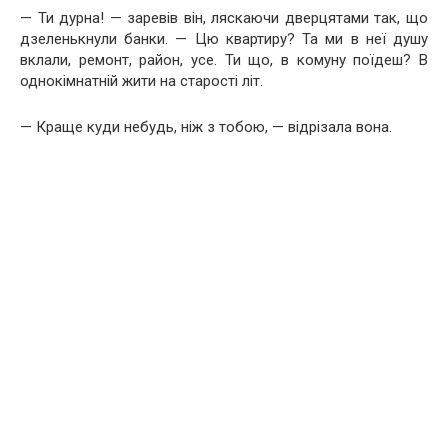
— Ти дурна! — заревів він, ляскаючи дверцятами так, що
дзеленькнули банки. — Цю квартиру? Та ми в неї душу
вклали, ремонт, район, усе. Ти що, в комуну поїдеш? В
однокімнатній жити на старості літ.
— Краще куди небудь, ніж з тобою, — відрізала вона.