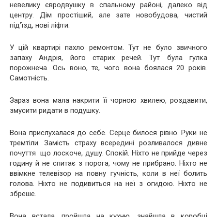
невелику євродвушку в спальному районі, далеко від
центру. Дім простіший, але зате новобудова, чистий
під’їзд, нові ліфти.
У цій квартирі пахло ремонтом. Тут не було звичного
запаху Андрія, його старих речей. Тут була гулка
порожнеча. Ось воно, те, чого вона боялася 20 років.
Самотність.
Зараз вона мала накрити її чорною хвилею, роздавити,
змусити ридати в подушку.
Вона прислухалася до себе. Серце билося рівно. Руки не
тремтіли. Замість страху всередині розливалося дивне
почуття що лоскоче, душу. Спокій. Ніхто не прийде через
годину й не спитає з порога, чому не прибрано. Ніхто не
ввімкне телевізор на повну гучність, коли в неї болить
голова. Ніхто не подивиться на неї з огидою. Ніхто не
збреше.
Вона встала, пройшла на кухню, знайшла в коробці