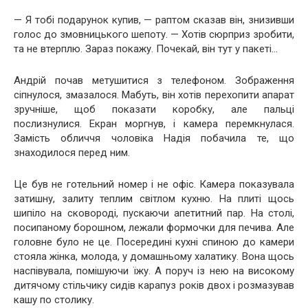
— Я тобі подарунок купив, — раптом сказав він, знизивши
голос до змовницького шепоту. — Хотів сюрприз зробити,
та не втерплю. Зараз покажу. Почекай, він тут у пакеті…
Андрій почав метушитися з телефоном. Зображення
сіпнулося, змазалося. Мабуть, він хотів перехопити апарат
зручніше, щоб показати коробку, але пальці
послизнулися. Екран моргнув, і камера перемкнулася.
Замість обличчя чоловіка Надія побачила те, що
знаходилося перед ним.
Це був не готельний номер і не офіс. Камера показувала
затишну, залиту теплим світлом кухню. На плиті щось
шипіло на сковороді, пускаючи апетитний пар. На столі,
посипаному борошном, лежали формочки для печива. Але
головне було не це. Посередині кухні спиною до камери
стояла жінка, молода, у домашньому халатику. Вона щось
наспівувала, помішуючи їжу. А поруч із нею на високому
дитячому стільчику сидів карапуз років двох і розмазував
кашу по столику.