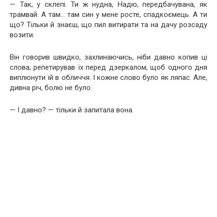
— Так, у склепі. Ти ж нудна, Надю, передбачувана, як
трамвай. А там… там син у мене росте, спадкоємець. А ти
що? Тільки й знаєш, що пил витирати та на дачу розсаду
возити.
Він говорив швидко, захлинаючись, ніби давно копив ці
слова, репетирував їх перед дзеркалом, щоб одного дня
виплюнути їй в обличчя. І кожне слово було як ляпас. Але,
дивна річ, болю не було.
— І давно? — тільки й запитала вона.