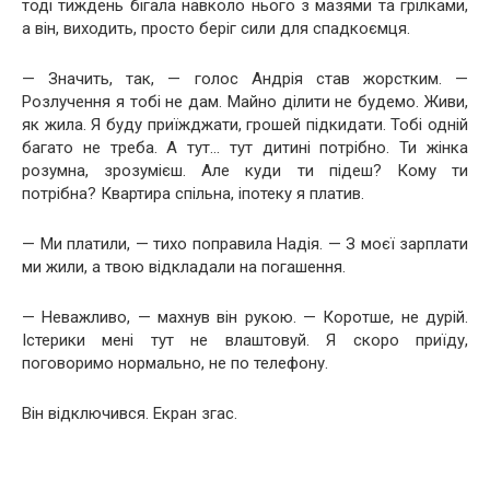
тоді тиждень бігала навколо нього з мазями та грілками,
а він, виходить, просто беріг сили для спадкоємця.
— Значить, так, — голос Андрія став жорстким. —
Розлучення я тобі не дам. Майно ділити не будемо. Живи,
як жила. Я буду приїжджати, грошей підкидати. Тобі одній
багато не треба. А тут… тут дитині потрібно. Ти жінка
розумна, зрозумієш. Але куди ти підеш? Кому ти
потрібна? Квартира спільна, іпотеку я платив.
— Ми платили, — тихо поправила Надія. — З моєї зарплати
ми жили, а твою відкладали на погашення.
— Неважливо, — махнув він рукою. — Коротше, не дурій.
Істерики мені тут не влаштовуй. Я скоро приїду,
поговоримо нормально, не по телефону.
Він відключився. Екран згас.