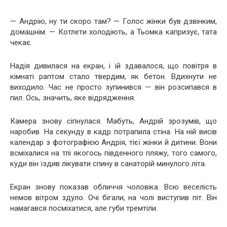
— Андрію, ну ти скоро там? — Голос жінки був дзвінким,
домашнім. — Котлети холодіють, а Тьомка капризує, тата
чекає.
Надія дивилася на екран, і їй здавалося, що повітря в
кімнаті раптом стало твердим, як бетон. Вдихнути не
виходило. Час не просто зупинився — він розсипався в
пил. Ось, значить, яке відрядження.
Камера знову сіпнулася. Мабуть, Андрій зрозумів, що
наробив. На секунду в кадр потрапила стіна. На ній висів
календар з фотографією Андрія, тієї жінки й дитини. Вони
всміхалися на тлі якогось південного пляжу, того самого,
куди він їздив лікувати спину в санаторій минулого літа.
Екран знову показав обличчя чоловіка. Всю веселість
немов вітром здуло. Очі бігали, на чолі виступив піт. Він
намагався посміхатися, але губи тремтіли.