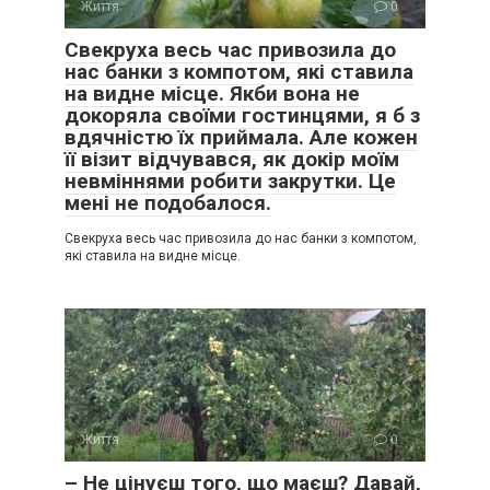
Життя
0
Свекруха весь час привозила до
нас банки з компотом, які ставила
на видне місце. Якби вона не
докоряла своїми гостинцями, я б з
вдячністю їх приймала. Але кожен
її візит відчувався, як докір моїм
невміннями робити закрутки. Це
мені не подобалося.
Свекруха весь час привозила до нас банки з компотом,
які ставила на видне місце.
Життя
0
– Не цінуєш того, що маєш? Давай,