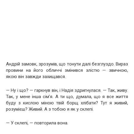
Андрій замовк, зрозумів, що тонути далі безглуздо. Вираз
провини на його обличчі змінився злістю — звичною,
якою він завжди захищався.
— Ну і що? — гаркнув він, і Надія здригнулася. — Так, живу.
Так, у мене інша сім’я. А ти що, думала, що я все життя
буду з кислою міною твій борщ хлібати? Тут я живий,
розумієш? Живий. А з тобою я як у склепі.
— У склепі, — повторила вона.