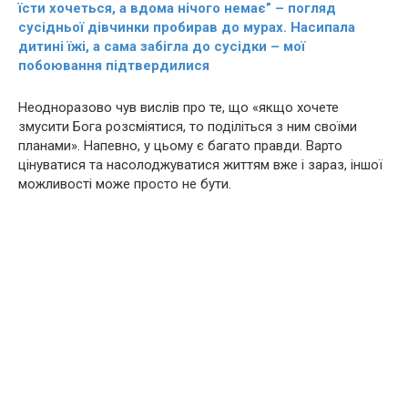
їсти хочеться, а вдома нічого немає” – погляд
сусідньої дівчинки пробирав до мурах. Насипала
дитині їжі, а сама забігла до сусідки – мої
побоювання підтвердилися
Неодноразово чув вислів про те, що «якщо хочете
змусити Бога розсміятися, то поділіться з ним своїми
планами». Напевно, у цьому є багато правди. Варто
цінуватися та насолоджуватися життям вже і зараз, іншої
можливості може просто не бути.