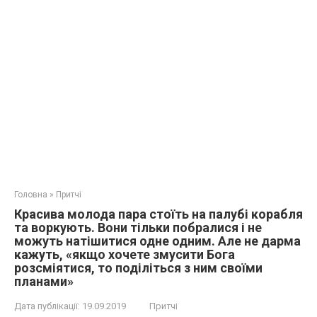
Головна
»
Притчі
Красива молода пара стоїть на палубі корабля
та воркують. Вони тільки побралися і не
можуть натішитися одне одним. Але не дарма
кажуть, «якщо хочете змусити Бога
розсміятися, то поділіться з ним своїми
планами»
Дата публікації:
19.09.2019
Притчі