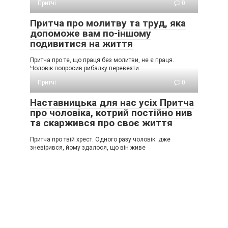
Притчі
0
Притча про молитву та труд, яка
допоможе вам по-іншому
подивитися на життя
Притча про те, що праця без молитви, не є праця.
Чоловік попросив рибалку перевезти
Притчі
0
Наставницька для нас усіх Притча
про чоловіка, котрий постійно нив
та скаржився про своє життя
Притча про твій хрест. Одного разу чоловік дже
зневірився, йому здалося, що він живе