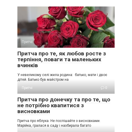
Притчі
0
Притча про те, як любов росте з
терпіння, поваги та маленьких
вчинків
У невеликому селі жила родина: батько, мати і двоє
дітей. Батько був майстром на
Притчі
0
Притча про донечку та про те, що
не потрібно квапитися з
висновками
Притча про яблука. Не поспішайте з висновками.
Марійка, гралася в саду і назбирала багато