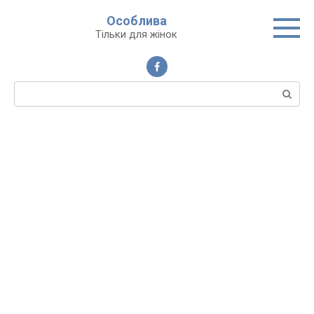
Перейти
Особлива
до
Тільки для жінок
вмісту
Пошук: