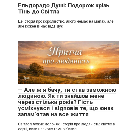
Ельдорадо Душі: Подорож крізь
Тінь до Світла
Це історія про королівство, якого немає на мапах, але
яке кожен із нас відвідує
Притчі
0
— Але ж я бачу, ти став заможною
людиною. Як ти знайшов мене
через стільки років? Гість
усміхнувся і відповів те, що юнак
запам’ятав на все життя
Світло у чужих долонях. Історія про людяність: світло в
серці, коли навколо темно Колись