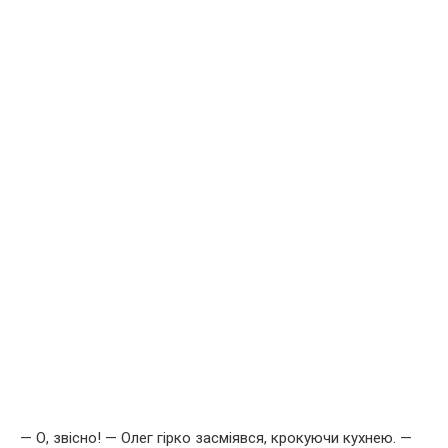
— О, звісно! — Олег гірко засміявся, крокуючи кухнею. —