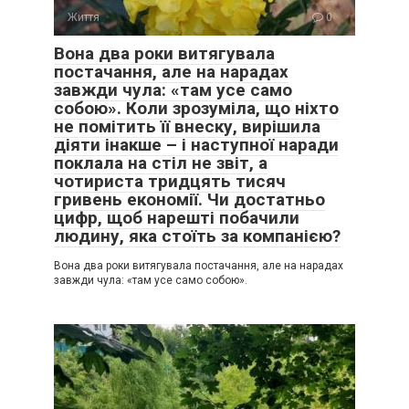
Життя
0
Вона два роки витягувала
постачання, але на нарадах
завжди чула: «там усе само
собою». Коли зрозуміла, що ніхто
не помітить її внеску, вирішила
діяти інакше – і наступної наради
поклала на стіл не звіт, а
чотириста тридцять тисяч
гривень економії. Чи достатньо
цифр, щоб нарешті побачили
людину, яка стоїть за компанією?
Вона два роки витягувала постачання, але на нарадах
завжди чула: «там усе само собою».