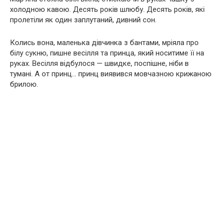
холодною кавою. Десять років шлюбу. Десять років, які
пролетіли як один заплутаний, дивний сон.
Колись вона, маленька дівчинка з бантами, мріяла про
білу сукню, пишне весілля та принца, який носитиме її на
руках. Весілля відбулося — швидке, поспішне, ніби в
тумані. А от принц… принц виявився мовчазною крижаною
брилою.