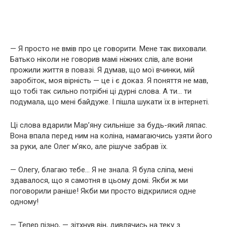
— Я просто не вмів про це говорити. Мене так виховали.
Батько ніколи не говорив мамі ніжних слів, але вони
прожили життя в повазі. Я думав, що мої вчинки, мій
заробіток, моя вірність — це і є доказ. Я поняття не мав,
що тобі так сильно потрібні ці дурні слова. А ти… ти
подумала, що мені байдуже. І пішла шукати їх в інтернеті.
Ці слова вдарили Мар’яну сильніше за будь-який ляпас.
Вона впала перед ним на коліна, намагаючись узяти його
за руки, але Олег м’яко, але рішуче забрав їх.
— Олегу, благаю тебе… Я не знала. Я була сліпа, мені
здавалося, що я самотня в цьому домі. Якби ж ми
поговорили раніше! Якби ми просто відкрилися одне
одному!
— Тепер пізно, — зітхнув він, дивлячись на теку з