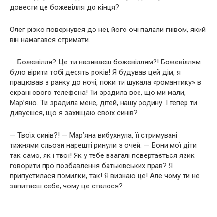
довести це божевілля до кінця?
Олег різко повернувся до неї, його очі палали гнівом, який
він намагався стримати.
— Божевілля? Це ти називаєш божевіллям?! Божевіллям
було вірити тобі десять років! Я будував цей дім, я
працював з ранку до ночі, поки ти шукала «романтику» в
екрані свого телефона! Ти зрадила все, що ми мали,
Мар’яно. Ти зрадила мене, дітей, нашу родину. І тепер ти
дивуєшся, що я захищаю своїх синів?
— Твоїх синів?! — Мар’яна вибухнула, її стримувані
тижнями сльози нарешті ринули з очей. — Вони мої діти
так само, як і твої! Як у тебе взагалі повертається язик
говорити про позбавлення батьківських прав? Я
припустилася помилки, так! Я визнаю це! Але чому ти не
запитаєш себе, чому це сталося?