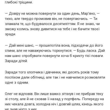
глибокі тріщини.
— Довіру не можна повернути за один день, Мар’яно, —
тихо, але твердо промовив він, не повертаючись. — Ти
зламала те, що будувалося десятиліттям. Я не знаю, чи
зможу колись знову дивитися на тебе і не бачити твоєї
зради.
— Дай мені шанс, — прошепотіла вона, підходячи до його
спини, але не наважуючись торкнутися. — Будь ласка. Дай
нам шанс спробувати повернути хоча б крихту тієї поваги.
Заради дітей.
Заради того хлопчика і дівчинки, які десять років тому
поспіхом дали обітниці, але так і не навчилися розмовляти
одне з одним.
Олег не відповів. Він лише важко зітхнув і не прибрав теку
зі столу, але й не сховав її назад у портфель. Попереду на
них чекала довга, холодна ніч і довгий шлях, кінець якого
не знав ніхто з них.