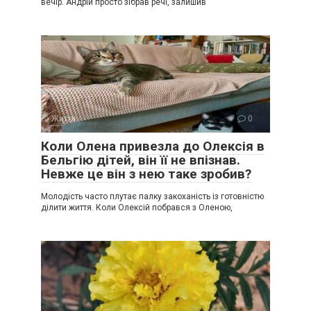
вечір. Андрій просто зібрав речі, залишив
Життя
0
Коли Олена привезла до Олексія в
Бельгію дітей, він її не впізнав.
Невже це він з нею таке зробив?
Молодість часто плутає палку закоханість із готовністю
ділити життя. Коли Олексій побрався з Оленою,