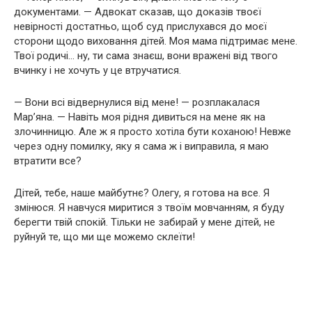
документами. — Адвокат сказав, що доказів твоєї
невірності достатньо, щоб суд прислухався до моєї
сторони щодо виховання дітей. Моя мама підтримає мене.
Твої родичі… ну, ти сама знаєш, вони вражені від твого
вчинку і не хочуть у це втручатися.
— Вони всі відвернулися від мене! — розплакалася
Мар’яна. — Навіть моя рідня дивиться на мене як на
злочинницю. Але ж я просто хотіла бути коханою! Невже
через одну помилку, яку я сама ж і виправила, я маю
втратити все?
Дітей, тебе, наше майбутнє? Олегу, я готова на все. Я
змінюся. Я навчуся миритися з твоїм мовчанням, я буду
берегти твій спокій. Тільки не забирай у мене дітей, не
руйнуй те, що ми ще можемо склеїти!