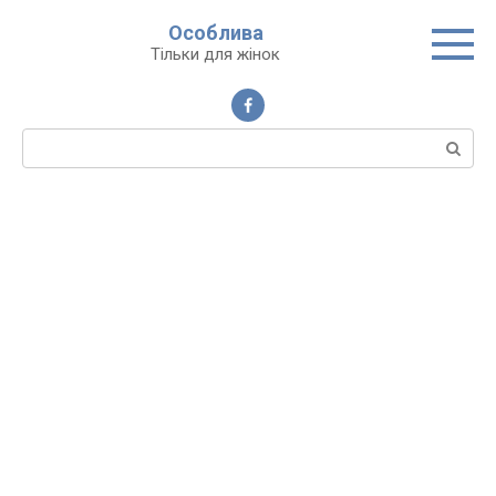
Перейти
Особлива
до
Тільки для жінок
вмісту
Пошук: