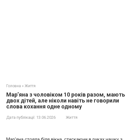
Головна
»
Життя
Мар’яна з чоловіком 10 років разом, мають
двох дітей, але ніколи навіть не говорили
слова кохання одне одному
Дата публікації:
13.06.2026
Життя
Мар’яна стояла біля вікна, стискаючи в руках чашку з