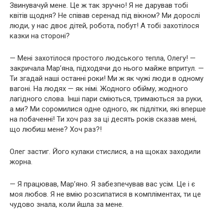
Звинувачуй мене. Це ж так зручно! Я не дарував тобі
квітів щодня? Не співав серенад під вікном? Ми дорослі
люди, у нас двоє дітей, робота, побут! А тобі захотілося
казки на стороні?
— Мені захотілося простого людського тепла, Олегу! —
закричала Мар’яна, підходячи до нього майже впритул. —
Ти згадай наші останні роки! Ми ж як чужі люди в одному
вагоні. На людях — як німі. Жодного обійму, жодного
лагідного слова. Інші пари сміються, тримаються за руки,
а ми? Ми соромилися одне одного, як підлітки, які вперше
на побаченні! Ти хоч раз за ці десять років сказав мені,
що любиш мене? Хоч раз?!
Олег застиг. Його кулаки стислися, а на щоках заходили
жорна.
— Я працював, Мар’яно. Я забезпечував вас усім. Це і є
моя любов. Я не вмію розсипатися в компліментах, ти це
чудово знала, коли йшла за мене.