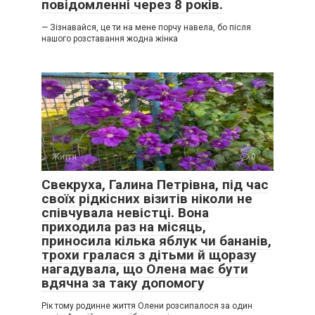
повідомленні через 8 років.
— Зізнавайся, це ти на мене порчу навела, бо після
нашого розставання жодна жінка
Життя
0
Свекруха, Галина Петрівна, під час
своїх рідкісних візитів ніколи не
співчувала невістці. Вона
приходила раз на місяць,
приносила кілька яблук чи бананів,
трохи гралася з дітьми й щоразу
нагадувала, що Олена має бути
вдячна за таку допомогу
Рік тому родинне життя Олени розсипалося за один