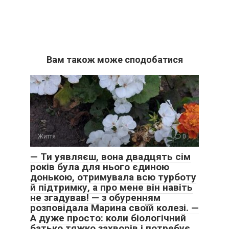
Вам також може сподобатися
Життя
0
— Ти уявляєш, вона двадцять сім
років була для нього єдиною
донькою, отримувала всю турботу
й підтримку, а про мене він навіть
не згадував! — з обуренням
розповідала Марина своїй колезі. —
А дуже просто: коли біологічний
батько тяжко захворів і потребує