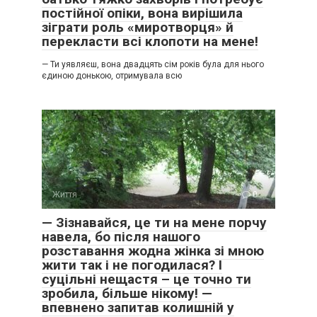
постійної опіки, вона вирішила
зіграти роль «миротворця» й
перекласти всі клопоти на мене!
— Ти уявляєш, вона двадцять сім років була для нього
єдиною донькою, отримувала всю
Життя
0
— Зізнавайся, це ти на мене порчу
навела, бо після нашого
розставання жодна жінка зі мною
жити так і не погодилася? І
суцільні нещастя – це точно ти
зробила, більше нікому! —
впевнено запитав колишній у