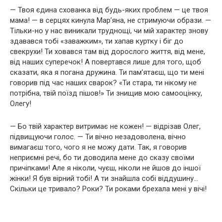
— Твоя єдина схованка від будь-яких проблем — це твоя
мама! — в серцях кинула Мар’яна, не стримуючи образи. —
Тільки-но у нас виникали труднощі, чи мій характер знову
здавався тобі «заважким», ти хапав куртку і біг до
свекрухи! Ти ховався там від дорослого життя, від мене,
від наших суперечок! А повертався лише для того, щоб
сказати, яка я погана дружина. Ти пам’ятаєш, що ти мені
говорив під час наших сварок? «Ти стара, ти нікому не
потрібна, твій поїзд пішов!» Ти знищив мою самооцінку,
Олегу!
— Бо твій характер витримає не кожен! — відрізав Олег,
підвищуючи голос. — Ти вічно незадоволена, вічно
вимагаєш того, чого я не можу дати. Так, я говорив
неприємні речі, бо ти доводила мене до сказу своїми
причіпками! Але я ніколи, чуєш, ніколи не йшов до іншої
жінки! Я був вірний тобі! А ти знайшла собі віддушину…
Скільки це тривало? Роки? Ти роками брехала мені у вічі!