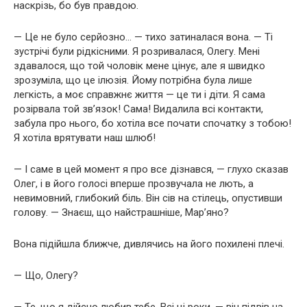
наскрізь, бо був правдою.
— Це не було серйозно… — тихо затиналася вона. — Ті
зустрічі були рідкісними. Я розривалася, Олегу. Мені
здавалося, що той чоловік мене цінує, але я швидко
зрозуміла, що це ілюзія. Йому потрібна була лише
легкість, а моє справжнє життя — це ти і діти. Я сама
розірвала той зв’язок! Сама! Видалила всі контакти,
забула про нього, бо хотіла все почати спочатку з тобою!
Я хотіла врятувати наш шлюб!
— І саме в цей момент я про все дізнався, — глухо сказав
Олег, і в його голосі вперше прозвучала не лють, а
невимовний, глибокий біль. Він сів на стілець, опустивши
голову. — Знаєш, що найстрашніше, Мар’яно?
Вона підійшла ближче, дивлячись на його похилені плечі.
— Що, Олегу?