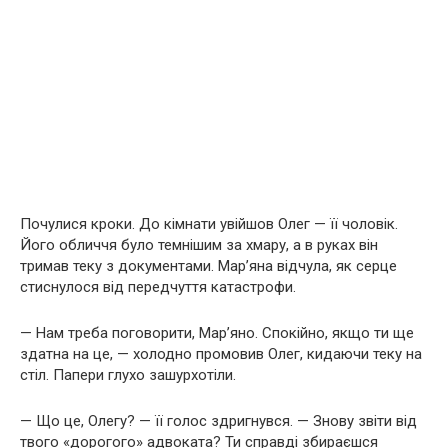
Почулися кроки. До кімнати увійшов Олег — її чоловік.
Його обличчя було темнішим за хмару, а в руках він
тримав теку з документами. Мар’яна відчула, як серце
стиснулося від передчуття катастрофи.
— Нам треба поговорити, Мар’яно. Спокійно, якщо ти ще
здатна на це, — холодно промовив Олег, кидаючи теку на
стіл. Папери глухо зашурхотіли.
— Що це, Олегу? — її голос здригнувся. — Знову звіти від
твого «дорогого» адвоката? Ти справді збираєшся