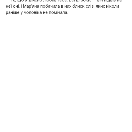
— Те, що я дійсно любив тебе. Всі ці роки, — він підвів на
неї очі, і Мар’яна побачила в них блиск сліз, яких ніколи
раніше у чоловіка не помічала.