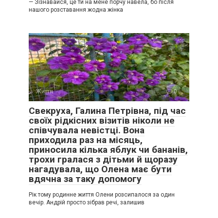
— Зізнавайся, це ти на мене порчу навела, бо після
нашого розставання жодна жінка
Життя
0
Свекруха, Галина Петрівна, під час
своїх рідкісних візитів ніколи не
співчувала невістці. Вона
приходила раз на місяць,
приносила кілька яблук чи бананів,
трохи гралася з дітьми й щоразу
нагадувала, що Олена має бути
вдячна за таку допомогу
Рік тому родинне життя Олени розсипалося за один
вечір. Андрій просто зібрав речі, залишив