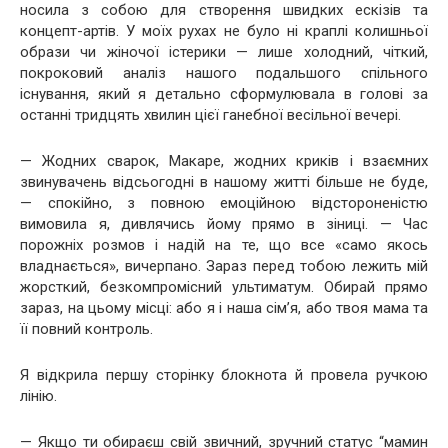
носила з собою для створення швидких ескізів та
концепт-артів. У моїх рухах не було ні краплі колишньої
образи чи жіночої істерики — лише холодний, чіткий,
покроковий аналіз нашого подальшого спільного
існування, який я детально сформулювала в голові за
останні тридцять хвилин цієї ганебної весільної вечері.
— Жодних сварок, Макаре, жодних криків і взаємних
звинувачень відсьогодні в нашому житті більше не буде,
— спокійно, з повною емоційною відстороненістю
вимовила я, дивлячись йому прямо в зіниці. — Час
порожніх розмов і надій на те, що все «само якось
владнається», вичерпано. Зараз перед тобою лежить мій
жорсткий, безкомпромісний ультиматум. Обирай прямо
зараз, на цьому місці: або я і наша сім’я, або твоя мама та
її повний контроль.
Я відкрила першу сторінку блокнота й провела ручкою
лінію.
— Якщо ти обираєш свій звичний, зручний статус “мамин