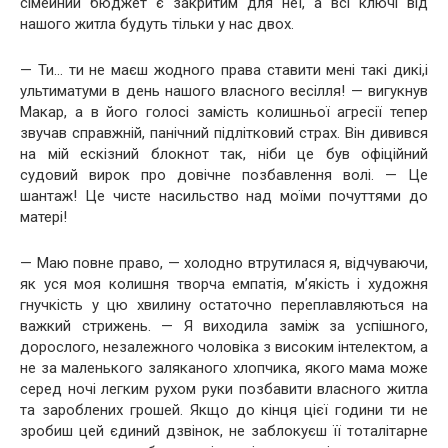
сімейний бюджет є закритим для неї, а всі ключі від
нашого житла будуть тільки у нас двох.
— Ти… ти не маєш жодного права ставити мені такі дикі,і
ультиматуми в день нашого власного весілля! — вигукнув
Макар, а в його голосі замість колишньої агресії тепер
звучав справжній, панічний підлітковий страх. Він дивився
на мій ескізний блокнот так, ніби це був офіційний
судовий вирок про довічне позбавлення волі. — Це
шантаж! Це чисте насильство над моїми почуттями до
матері!
— Маю повне право, — холодно втрутилася я, відчуваючи,
як уся моя колишня творча емпатія, м’якість і художня
гнучкість у цю хвилину остаточно переплавляються на
важкий стрижень. — Я виходила заміж за успішного,
дорослого, незалежного чоловіка з високим інтелектом, а
не за маленького заляканого хлопчика, якого мама може
серед ночі легким рухом руки позбавити власного житла
та зароблених грошей. Якщо до кінця цієї години ти не
зробиш цей єдиний дзвінок, не заблокуєш її тоталітарне