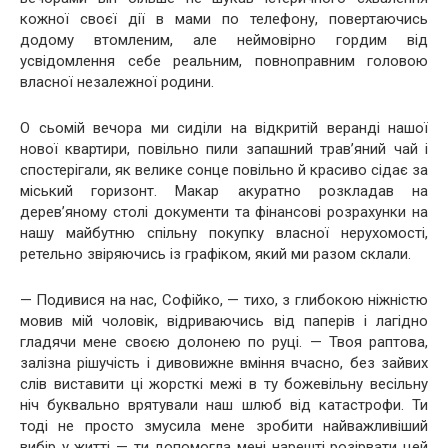
кожної своєї дії в мами по телефону, повертаючись
додому втомленим, але неймовірно гордим від
усвідомлення себе реальним, повноправним головою
власної незалежної родини.
О сьомій вечора ми сиділи на відкритій веранді нашої
нової квартири, повільно пили запашний трав’яний чай і
спостерігали, як велике сонце повільно й красиво сідає за
міський горизонт. Макар акуратно розкладав на
дерев’яному столі документи та фінансові розрахунки на
нашу майбутню спільну покупку власної нерухомості,
ретельно звіряючись із графіком, який ми разом склали.
— Подивися на нас, Софійко, — тихо, з глибокою ніжністю
мовив мій чоловік, відриваючись від паперів і лагідно
гладячи мене своєю долонею по руці. — Твоя раптова,
залізна рішучість і дивовижне вміння вчасно, без зайвих
слів виставити ці жорсткі межі в ту божевільну весільну
ніч буквально врятували наш шлюб від катастрофи. Ти
тоді не просто змусила мене зробити найважливіший
вибір у житті — ти допомогла мені нарешті розірвати цей