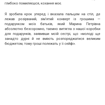
глибоко помиляєшся, кохання моє.
Я зробила крок уперед і вказала пальцем на стіл, де
лежав розірваний, зім’ятий конверт із грошима —
подарунком моїх батьків, який Марина Петрівна
абсолютно безсоромно, таємно витягла з нашої коробки
для подарунків, заявивши моїй сестрі, що «молоді ще
занадто дурні й не вміють розпоряджатися великим
бюджетом, тому гроші полежать у її сейфі».