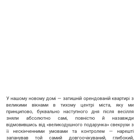
У нашому новому домі — затишній орендованій квартирі з
великими вікнами в тихому центрі міста, яку ми
принципово, буквально наступного дня після весілля
зняли абсолютно самі, повністю й назавжди
відмовившись від «великодушного подарунка» свекрухи з
її нескінченними умовами та контролем — нарешті
запанував той самий довгоочікуваний, глибокий,