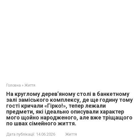
Головна
»
Життя
На круглому дерев’яному столі в банкетному
залі заміського комплексу, де ще годину тому
гості кричали «Гірко!», тепер лежали
предмети, які ідеально описували характер
мого щойно народженого, але вже тріщащого
по швах сімейного життя.
Дата публікації:
14.06.2026
Життя