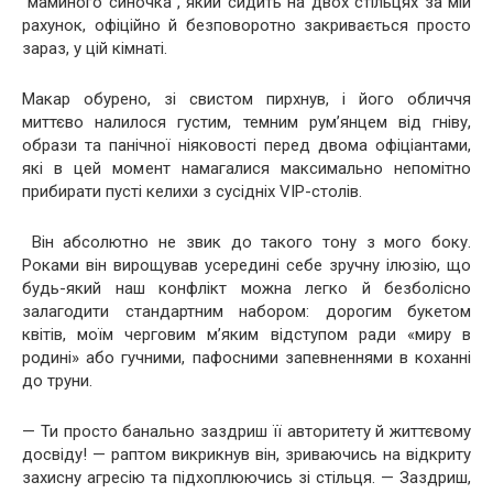
“маминого синочка”, який сидить на двох стільцях за мій
рахунок, офіційно й безповоротно закривається просто
зараз, у цій кімнаті.
Макар обурено, зі свистом пирхнув, і його обличчя
миттєво налилося густим, темним рум’янцем від гніву,
образи та панічної ніяковості перед двома офіціантами,
які в цей момент намагалися максимально непомітно
прибирати пусті келихи з сусідніх VIP-столів.
Він абсолютно не звик до такого тону з мого боку.
Роками він вирощував усередині себе зручну ілюзію, що
будь-який наш конфлікт можна легко й безболісно
залагодити стандартним набором: дорогим букетом
квітів, моїм черговим м’яким відступом ради «миру в
родині» або гучними, пафосними запевненнями в коханні
до труни.
— Ти просто банально заздриш її авторитету й життєвому
досвіду! — раптом викрикнув він, зриваючись на відкриту
захисну агресію та підхоплюючись зі стільця. — Заздриш,