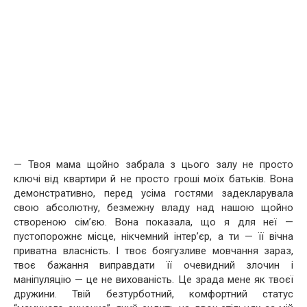
— Твоя мама щойно забрала з цього залу не просто
ключі від квартири й не просто гроші моїх батьків. Вона
демонстративно, перед усіма гостями задекларувала
свою абсолютну, безмежну владу над нашою щойно
створеною сім’єю. Вона показала, що я для неї —
пустопорожнє місце, нікчемний інтер’єр, а ти — її вічна
приватна власність. І твоє боягузливе мовчання зараз,
твоє бажання виправдати її очевидний злочин і
маніпуляцію — це не вихованість. Це зрада мене як твоєї
дружини. Твій безтурботний, комфортний статус