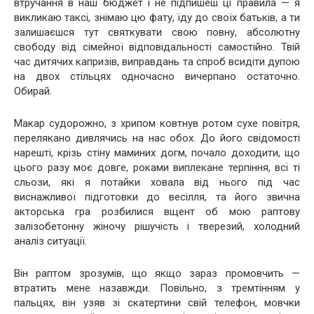
втручання в наш бюджет і не підпишеш ці правила — я
викликаю таксі, знімаю цю фату, їду до своїх батьків, а ти
залишаєшся тут святкувати свою повну, абсолютну
свободу від сімейної відповідальності самостійно. Твій
час дитячих капризів, виправдань та спроб всидіти дупою
на двох стільцях одночасно вичерпано остаточно.
Обирай.
Макар судорожно, з хрипом ковтнув ротом сухе повітря,
перелякано дивлячись на нас обох. До його свідомості
нарешті, крізь стіну маминих догм, почало доходити, що
цього разу моє довге, роками виплекане терпіння, всі ті
сльози, які я потайки ховала від нього під час
виснажливої підготовки до весілля, та його звична
акторська гра розбилися вщент об мою раптову
залізобетонну жіночу рішучість і тверезий, холодний
аналіз ситуації.
Він раптом зрозумів, що якщо зараз промовчить —
втратить мене назавжди. Повільно, з тремтінням у
пальцях, він узяв зі скатертини свій телефон, мовчки