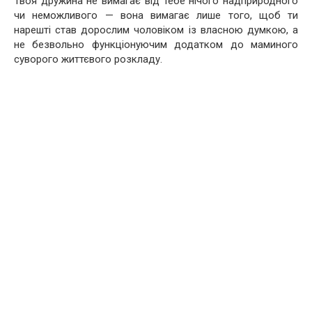
Твоя дружина не вимагає від тебе нічого надприродного
чи неможливого — вона вимагає лише того, щоб ти
нарешті став дорослим чоловіком із власною думкою, а
не безвольно функціонуючим додатком до маминого
суворого життєвого розкладу.