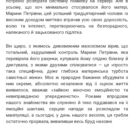
потрібно розібрати системну помилку на сервері. Але в
усьому, що хоч мінімально стосувалося його матері,
Марини Петрівни, цей успішний тридцятирічний чоловік із
високим доходом миттєво втрачав усю свою дорослість,
волю та інтелект, перетворюючись на безпорадного,
наляканого й зацькованого підлітка.
Він щиро, з якимось дивовижним мазохізмом вірив, що
тотальний, задушливий контроль Марини Петрівни, яка
перевіряла його рахунки, купувала йому спідню білизну й
диктувала, з якими друзями спілкуватися — це «просто
така специфічна, дуже глибока материнська турбота
самотньої жінки». Моє ж природне бажання збудувати з
ним окреме, абсолютно незалежне від її оцінок життя
виявилося, вважав «зайвою жіночою емоційністю та
невиправданою упередженістю». Роками впродовж
нашого знайомства він слухняно й тихо піддавався на її
емоційні шантажі, серцеві напади за розкладом та
маніпуляції, а сьогодні, у день нашого весілля, ця гребля
остаточно прорвала, виваливши весь бруд назовні.