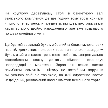
На круглому дерев’яному столі в банкетному залі
заміського комплексу, де ще годину тому гості кричали
«Гірко!», тепер лежали предмети, які ідеально описували
характер мого щойно народженого, але вже тріщащого
по швах сімейного життя.
Це був мій весільний букет, зібраний із білих ніжноголових
півоній, делікатних польових трав та гілочок лаванди —
букет, який я з такою трепетною любов’ю, концептуально
розробляючи кожну деталь, збирала власноруч
напередодні в майстерні. Зараз він лежав злегка
прим’ятим, самотнім і нікому не потрібним поруч із
вишуканою срібною тарілкою, на якій сиротливо застиг
недоїдений, розламаний навпіл шматок весільного торта.