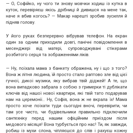
— О, Софійко, ну чого ти знову мовчки ходиш із кутка в
куток, перевіряєш якісь дрібниці й дивишся на мене так,
наче я вбив когось? — Макар нарешті зробив зусилля й
підняв голову.
У його руках безперервно вібрував телефон. На екран
один за одним приходили довгі, панічні повідомлення в
месенджері від матері, супроводжувані стікерами
розбитого серця та зображеннями ліків.
— Ну, поїхала мама з банкету ображена, ну і що з того?
Вона ж літня людина, їй просто стало раптово зле від цієї
гучної, дикої музики, яку вибрав твій діджей! А те, що
вона випадково забрала з собою з гримерки ті дублікати
ключів від нашої нової квартири, які твій тато подарував
нам на церемонії… Ну, Софія, вона ж не вкрала їх! Мама
просто хоче поїхати туди сьогодні вночі, перевірити, чи
там усе чисто, чи будівельники правильно підключили
сантехніку перед нашим офіційним приїздом після
медового місяця! Вона турбується про нас! Ти, як завжди,
робиш із мухи слона, чіпляєшся до слів і рахуєш кожну