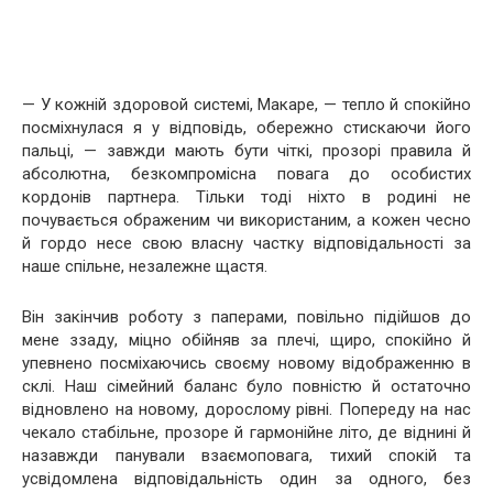
— У кожній здоровой системі, Макаре, — тепло й спокійно
посміхнулася я у відповідь, обережно стискаючи його
пальці, — завжди мають бути чіткі, прозорі правила й
абсолютна, безкомпромісна повага до особистих
кордонів партнера. Тільки тоді ніхто в родині не
почувається ображеним чи використаним, а кожен чесно
й гордо несе свою власну частку відповідальності за
наше спільне, незалежне щастя.
Він закінчив роботу з паперами, повільно підійшов до
мене ззаду, міцно обійняв за плечі, щиро, спокійно й
упевнено посміхаючись своєму новому відображенню в
склі. Наш сімейний баланс було повністю й остаточно
відновлено на новому, дорослому рівні. Попереду на нас
чекало стабільне, прозоре й гармонійне літо, де віднині й
назавжди панували взаємоповага, тихий спокій та
усвідомлена відповідальність один за одного, без