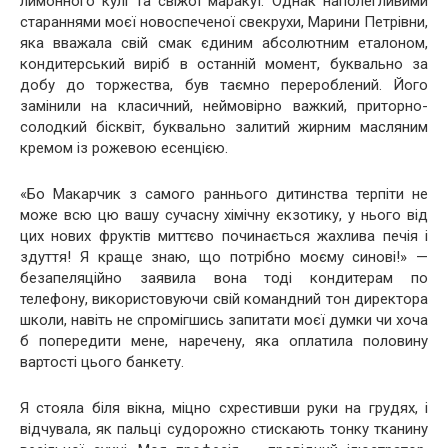
лимонного кулі та свіжої маракуї. Однак наполегливими
стараннями моєї новоспеченої свекрухи, Марини Петрівни,
яка вважала свій смак єдиним абсолютним еталоном,
кондитерський виріб в останній момент, буквально за
добу до торжества, був таємно перероблений. Його
замінили на класичний, неймовірно важкий, приторно-
солодкий бісквіт, буквально залитий жирним масляним
кремом із рожевою есенцією.
«Бо Макарчик з самого раннього дитинства терпіти не
може всю цю вашу сучасну хімічну екзотику, у нього від
цих нових фруктів миттєво починається жахлива печія і
здуття! Я краще знаю, що потрібно моєму синові!» —
безапеляційно заявила вона тоді кондитерам по
телефону, використовуючи свій командний тон директора
школи, навіть не спромігшись запитати моєї думки чи хоча
б попередити мене, наречену, яка оплатила половину
вартості цього банкету.
Я стояла біля вікна, міцно схрестивши руки на грудях, і
відчувала, як пальці судорожно стискають тонку тканину