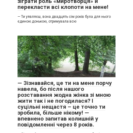
зіграти роль «миротворця» й
перекласти всі клопоти на мене!
— Ти уявляєш, вона двадцять сім років була для нього
єдиною донькою, отримувала всю
Життя
0
— Зізнавайся, це ти на мене порчу
навела, бо після нашого
розставання жодна жінка зі мною
жити так і не погодилася? І
суцільні нещастя – це точно ти
зробила, більше нікому! —
впевнено запитав колишній у
повідомленні через 8 років.