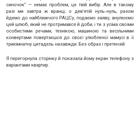
синочок” — немає проблем, це твій вибір. Але в такому
разі ми завтра ж вранці, о дев’ятій нуль-нуль, разом
йдемо до найближчого РАЦСу, подаємо заяву, анулюємо
цей шлюб, який не протримався й доби, і ти з усіма своїми
особистими речами, технікою, машиною та весільними
конвертами повертаєшся до своєї улюбленої мамусі в її
трикімнатну цитадель назавжди. Без образ і претензій.
Я перегорнула сторінку й показала йому екран телефону з
варіантами квартир.