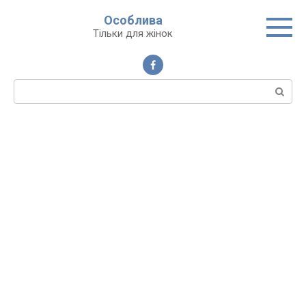
Перейти
Особлива
до
Тільки для жінок
вмісту
Пошук: