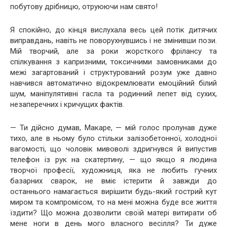
побутову дрібницю, отруюючи нам свято!
Я спокійно, до кінця вислухала весь цей потік дитячих
виправдань, навіть не поворухнувшись і не змінивши пози.
Мій творчий, але за роки жорсткого фрілансу та
спілкування з капризними, токсичними замовниками до
межі загартований і структурований розум уже давно
навчився автоматично відокремлювати емоційний білий
шум, маніпулятивні гасла та родинний лепет від сухих,
незаперечних і кричущих фактів.
— Ти дійсно думав, Макаре, — мій голос пролунав дуже
тихо, але в ньому було стільки залізобетонної, холодної
вагомості, що чоловік мивоволі здригнувся й випустив
телефон із рук на скатертину, — що якщо я людина
творчої професії, художниця, яка не любить гучних
базарних сварок, не вміє істерити й завжди до
останнього намагається вирішити будь-який гострий кут
миром та компромісом, то на мені можна буде все життя
їздити? Що можна дозволити своїй матері витирати об
мене ноги в день мого власного весілля? Ти дуже