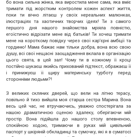
бо вона сильна жінка, яка виростила мене сама, яка вміє
тримати під жорстким контролем кожен аспект життя,
поки ти вічно літаєш у своїх нереальних малюнках,
ілюстраціях та хаотичних творчих ідеях! Ти з самого
першого дня нашого знайомства мріяла повністю,
егоїстично відрізати мене від батьків! Ти хочеш тримати
мене на короткому повідку через свої кар’єрні амбіції та
гординю! Мама бажає нам тільки добра, вона всю свою
душу, всі свої нещасні заощадження вклала в організацію
цього свята, в цей зал! Чому ти в кожному її кроці
постійно шукаєш якийсь прихований підтекст, ображаєш її
і принижуєш її щиру материнську турботу перед
сторонніми людьми?!
З великих скляних дверей, що вели на літню терасу,
повільно й тихо вийшла моя старша сестра Марина. Вона
весь цей час, не втручаючись, уважно спостерігала за
нашою драматичною сценою здалеку, оберігаючи мій
простір. Вона підійшла до нашого столу впевненою,
спокійною ходою, тримаючи в руках мій цивільний
паспорт у шкіряній обкладинці та сумочку, які я в суматосі