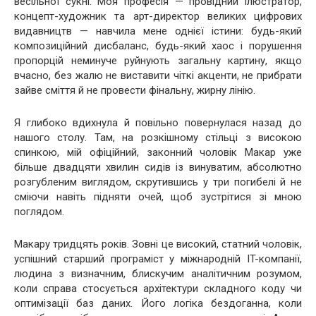
весільної сукні. Моя професія — провідний ілюстратор,
концепт-художник та арт-директор великих цифрових
видавництв — навчила мене однієї істини: будь-який
композиційний дисбаланс, будь-який хаос і порушення
пропорцій неминуче руйнують загальну картину, якщо
вчасно, без жалю не виставити чіткі акценти, не прибрати
зайве сміття й не провести фінальну, жирну лінію.
Я глибоко вдихнула й повільно повернулася назад до
нашого столу. Там, на розкішному стільці з високою
спинкою, мій офіційний, законний чоловік Макар уже
більше двадцяти хвилин сидів із винуватим, абсолютно
розгубленим виглядом, скрутившись у три погибелі й не
сміючи навіть підняти очей, щоб зустрітися зі мною
поглядом.
Макару тридцять років. Зовні це високий, статний чоловік,
успішний старший програміст у міжнародній IT-компанії,
людина з визначним, блискучим аналітичним розумом,
коли справа стосується архітектури складного коду чи
оптимізації баз даних. Його логіка бездоганна, коли