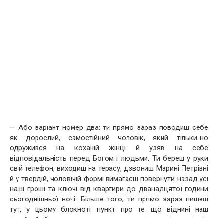
— Або варіант номер два: ти прямо зараз поводиш себе
як дорослий, самостійний чоловік, який тільки-но
одружився на коханій жінці й узяв на себе
відповідальність перед Богом і людьми. Ти береш у руки
свій телефон, виходиш на терасу, дзвониш Марині Петрівні
й у твердій, чоловічій формі вимагаєш повернути назад усі
наші гроші та ключі від квартири до дванадцятої години
сьогоднішньої ночі. Більше того, ти прямо зараз пишеш
тут, у цьому блокноті, пункт про те, що віднині наш