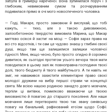
забула в гримерці нареченої. Вона зупинилася поруч і з
глибоким, невимовним сумом та розчаруванням
подивилася прямо в очі мого новоспеченого чоловіка.
— Годі, Макаре, просто замовкни й вислухай, що тобі
кажуть, — тихо, але з такою дивовижною,
залізобетонною твердістю вимовила Марина, що Макар
миттєво осікся й застиг на місці. — Софія зараз права на
всі сто відсотків, і ти сам це чудово знаєш у глибині своєї
душі, якщо там ще залишилися залишки чоловічої
гідності. Мені, якщо чесно, було просто огидно й соромно
дивитися, як сьогодні протягом усього вечора твоя мати
поводилася в цьому залі як повноправна господиня твоєї
долі, твого бюджету й твого майбутнього. А ти навіть не
зміг, не наважився захистити елементарне право своєї
молодої дружини на вибір першої страви чи концепції
свята. Ми всією нашою родиною занадто довго мовчали,
терпіли ці витівки, помилково вважаючи це твоєю
вихованістю й повагою до старшого покоління. Але наше
мовчання лише перетворило твою так звану синівську
повагу на банальний, рафінований егоїзм щодо Софії.