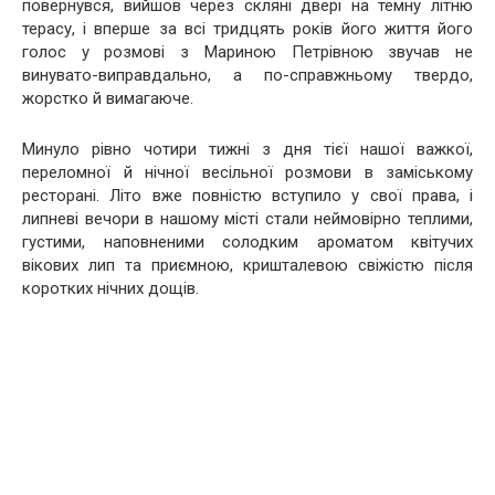
повернувся, вийшов через скляні двері на темну літню
терасу, і вперше за всі тридцять років його життя його
голос у розмові з Мариною Петрівною звучав не
винувато-виправдально, а по-справжньому твердо,
жорстко й вимагаюче.
Минуло рівно чотири тижні з дня тієї нашої важкої,
переломної й нічної весільної розмови в заміському
ресторані. Літо вже повністю вступило у свої права, і
липневі вечори в нашому місті стали неймовірно теплими,
густими, наповненими солодким ароматом квітучих
вікових лип та приємною, кришталевою свіжістю після
коротких нічних дощів.