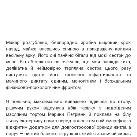
Макар розгублено, безпорадно зробив широкий крок
назад, майже впершись спиною в прикрашену квітами
весільну арку. Його очі панічно бігали від моєї сестри до
мене. Він абсолютно не очікував, що моя завжди тиха,
делікатна й неймовірно терпляча сестра цього разу
виступить проти його хронічної інфантильності та
маминого диктату єдиним, монолітним і безжальним
фінансово-психологічним фронтом.
Я повільно, максимально виважено підійшла до столу,
рішучим рухом відсунула вбік тарілку з недоїденим
масляним тортом Марини Петрівни й поклала на білу
льону скатертину прямо перед чоловіком свій смартфон із
відкритим додатком для довгострокової оренди житла, а
поруч — чистий блокнот із ручкою, який я зазвичай скрізь