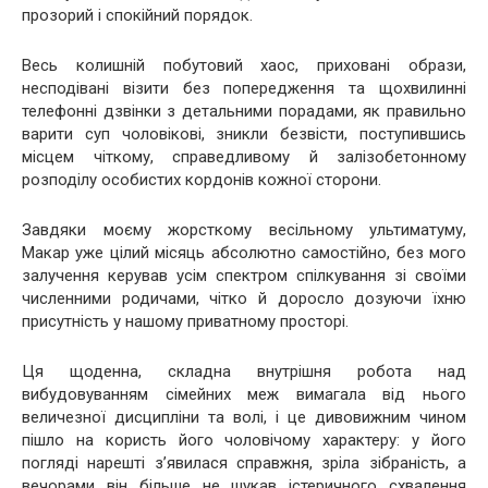
прозорий і спокійний порядок.
Весь колишній побутовий хаос, приховані образи,
несподівані візити без попередження та щохвилинні
телефонні дзвінки з детальними порадами, як правильно
варити суп чоловікові, зникли безвісти, поступившись
місцем чіткому, справедливому й залізобетонному
розподілу особистих кордонів кожної сторони.
Завдяки моєму жорсткому весільному ультиматуму,
Макар уже цілий місяць абсолютно самостійно, без мого
залучення керував усім спектром спілкування зі своїми
численними родичами, чітко й доросло дозуючи їхню
присутність у нашому приватному просторі.
Ця щоденна, складна внутрішня робота над
вибудовуванням сімейних меж вимагала від нього
величезної дисципліни та волі, і це дивовижним чином
пішло на користь його чоловічому характеру: у його
погляді нарешті з’явилася справжня, зріла зібраність, а
вечорами він більше не шукав істеричного схвалення