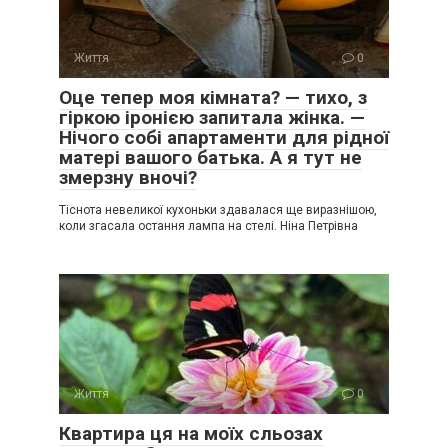
Життя
0
Оце тепер моя кімната? — тихо, з
гіркою іронією запитала жінка. —
Нічого собі апартаменти для рідної
матері вашого батька. А я тут не
змерзну вночі?
Тіснота невеликої кухоньки здавалася ще виразнішою,
коли згасала остання лампа на стелі. Ніна Петрівна
Життя
0
Квартира ця на моїх сльозах