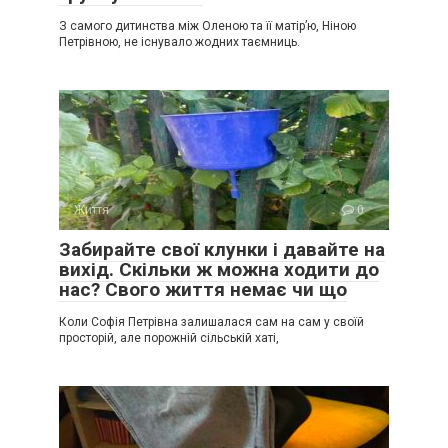
З самого дитинства між Оленою та її матір’ю, Ніною
Петрівною, не існувало жодних таємниць.
Життя
0
Забирайте свої клунки і давайте на
вихід. Скільки ж можна ходити до
нас? Свого життя немає чи що
Коли Софія Петрівна залишалася сам на сам у своїй
просторій, але порожній сільській хаті,