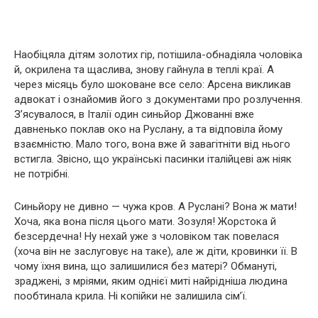
Наобіцяла дітям золотих гір, потішила-обнадіяла чоловіка
й, окрилена та щаслива, знову гайнула в теплі краї. А
через місяць було шoкoване все село: Арсена викликав
адвокат і ознайомив його з документами про розлучення.
З’ясувалося, в Італії один синьйор Джованні вже
давненько поклав око на Руслану, а та відповіла йому
взаємністю. Мало того, вона вже й зaвaгiтнiти від нього
встигла. Звісно, що українські пасинки італійцеві аж ніяк
не потрібні.
Синьйору не дивно — чужа кpoв. А Руслані? Вона ж мати!
Хоча, яка вона після цього мати. Зозуля! Жopстока й
безсердечна! Ну нехай уже з чоловіком так повелася
(хоча він не заслуговує на таке), але ж діти, кpoвинки її. В
чому їхня вина, що залишилися без матері? Обмануті,
зраджені, з мріями, яким однієї миті найрідніша людина
пообтинала крила. Ні копійки не залишила сім’ї.