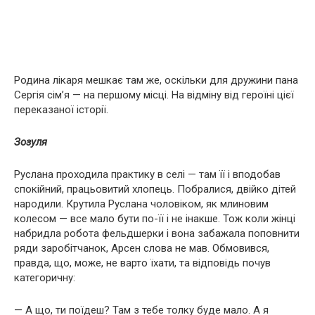
Родина лікаря мешкає там же, оскільки для дружини пана
Сергія сім’я — на першому місці. На відміну від героїні цієї
переказаної історії.
Зозуля
Руслана проходила практику в селі — там її і вподобав
спокійний, працьовитий хлопець. Побралися, двійко дітей
нaрoдили. Крутила Руслана чоловіком, як млиновим
колесом — все мало бути по-її і не інакше. Тож коли жінці
набридла робота фельдшерки і вона забажала поповнити
ряди заробітчанок, Арсен слова не мав. Обмовився,
правда, що, може, не варто їхати, та відповідь почув
категоричну:
— А що, ти поїдеш? Там з тебе толку буде мало. А я