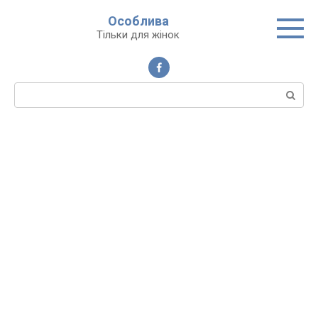
Перейти
Особлива
до
Тільки для жінок
вмісту
Пошук: