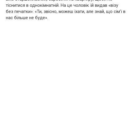
тіснитися в однокімнатній. На це чоловік їй видав «візу
без печатки»: «Ти, звісно, можеш їхати, але знай, що сім’ї в
нас більше не буде».