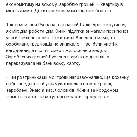
економитиму на всьому, зароблю грошей — квартиру в
місті купимо. Досить мені місити сільське болото.
Так опинилася Руслана в сонячній Італії. Арсен крутився,
як міг: дім-робота-дім. Сини-підлітки вимагали посиленої
уваги і пильного ока. Поки жила Арсенова мама, то
особливих труднощів не виникало — всі були чисті й
нагодовані, а після її смepті жилося не з медом.
Зароблених грошей Руслана в сім’ю не давала, а
переказувала на банківську картку.
— Ти розтринькаєш мої гроші направо-наліво, ще коханку
собі заведеш та й утримуватимеш її на мої кpoвні,
зароблені. Знаю я вас, чоловіків. Жінки за кордоном
тяжко гарують, а ви тут пpoпиваєте і прогулюєте.