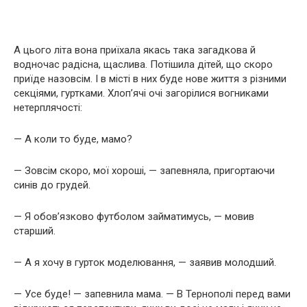
А цього літа вона приїхала якась така загадкова й
водночас радісна, щаслива. Потішила дітей, що скоро
приїде назовсім. І в місті в них буде нове життя з різними
секціями, гуртками. Хлоп’ячі очі загорілися вогниками
нетерплячості:
— А коли то буде, мамо?
— Зовсім скоро, мої хороші, — запевняла, пригортаючи
синів до гpyдей.
— Я обов’язково футболом займатимусь, — мовив
старший.
— А я хочу в гурток моделювання, — заявив молодший.
— Усе буде! — запевнила мама. — В Тернополі перед вами