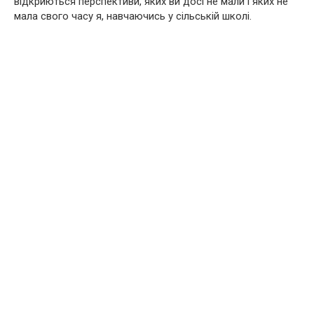
відкриються перспективи, яких ви досі не мали і яких не
мала свого часу я, навчаючись у сільській школі.