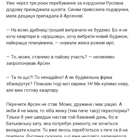
Уже через три роки перебування за кордоном Руслана
додому приїжджала щоліта. Синам привозила подарунки,
мала дещиця припадала й Арсенові.
— На всякі дрібниці грошей витрачати не будемо. Бо я не
хочу квартири в «хрущовці», хочу вибрати новий будинок,
найкраще планування, — снувала жінка рожеві мрії.
— То, може, станемо в пайову участь? — несміливо
запропонував Арсен.
— Та ти що?! То ненадійно! А як будівельна фірма
збанкрутує? Плакали тоді мої єврики. Ні! Ми купимо нову,
але вже готову квартиру.
Перечити Арсен не став. Може, дружина і має рацію. А
якби й не мала, то хіба жінку (тим паче таку) переспориш?
Тільки б уже швидше настав той бажаний день, бо в
батьківську хату, яка потребує ремонту, не хочеться
вкладати кошти. То вже якось переб’ються з печі та й на
припічок. Руслана сказала, що вже недовго залишилося