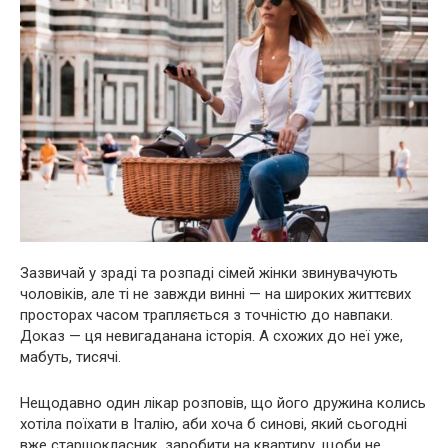
Зазвичай у зраді та розпаді сімей жінки звинувачують
чоловіків, але ті не завжди винні — на широких життєвих
просторах часом трапляється з точністю до навпаки.
Доказ — ця невигаданана історія. А схожих до неї уже,
мабуть, тисячі.
Нещодавно один лікар розповів, що його дружина колись
хотіла поїхати в Італію, аби хоча б синові, який сьогодні
вже старшокласник, заробити на квартиру, щоби не