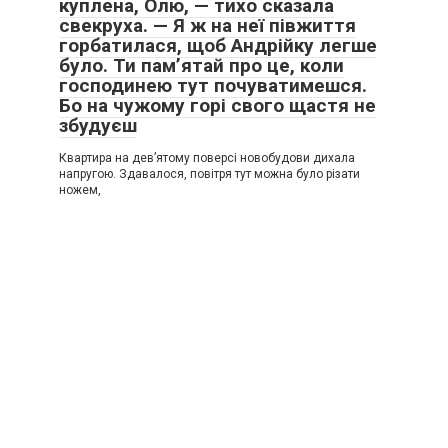
куплена, Олю, — тихо сказала
свекруха. — Я ж на неї півжиття
горбатилася, щоб Андрійку легше
було. Ти пам’ятай про це, коли
господинею тут почуватимешся.
Бо на чужому горі свого щастя не
збудуєш
Квартира на дев’ятому поверсі новобудови дихала
напругою. Здавалося, повітря тут можна було різати
ножем,