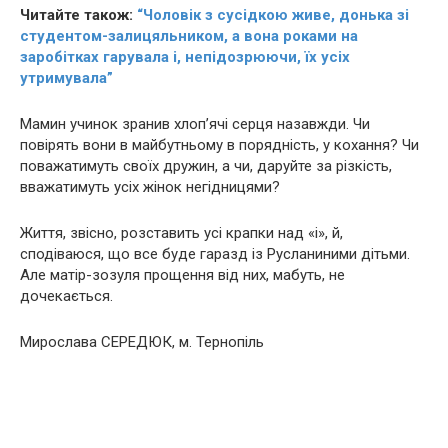
Читайте також:
“Чоловік з сусідкою живе, донька зі
студентом-залицяльником, а вона роками на
заробітках гарувала і, непідозрюючи, їх усіх
утримувала”
Мамин учинок зpaнив хлоп’ячі серця назавжди. Чи
повірять вони в майбутньому в порядність, у кохання? Чи
поважатимуть своїх дружин, а чи, даруйте за різкість,
вважатимуть усіх жінок негідницями?
Життя, звісно, розставить усі крапки над «і», й,
сподіваюся, що все буде гаразд із Русланиними дітьми.
Але матір-зозуля прощення від них, мабуть, не
дочекається.
Мирослава СЕРЕДЮК, м. Тернопіль