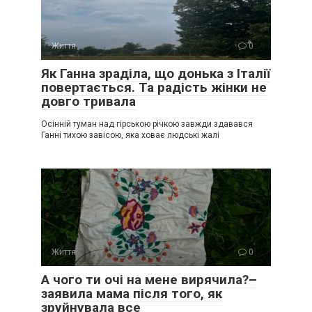
Життя
0
Як Ганна зраділа, що донька з Італії
повертається. Та радість жінки не
довго тривала
Осінній туман над гірською річкою завжди здавався
Ганні тихою завісою, яка ховає людські жалі
Життя
0
А чого ти очі на мене вирячила?–
заявила мама після того, як
зруйнувала все