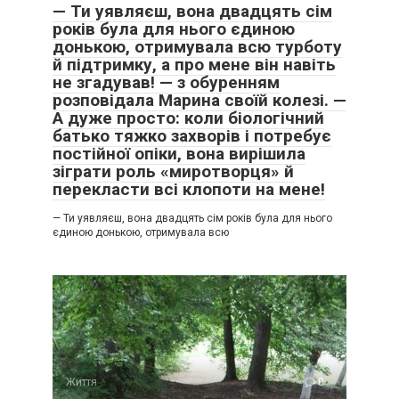
— Ти уявляєш, вона двадцять сім
років була для нього єдиною
донькою, отримувала всю турботу
й підтримку, а про мене він навіть
не згадував! — з обуренням
розповідала Марина своїй колезі. —
А дуже просто: коли біологічний
батько тяжко захворів і потребує
постійної опіки, вона вирішила
зіграти роль «миротворця» й
перекласти всі клопоти на мене!
— Ти уявляєш, вона двадцять сім років була для нього
єдиною донькою, отримувала всю
Життя
0