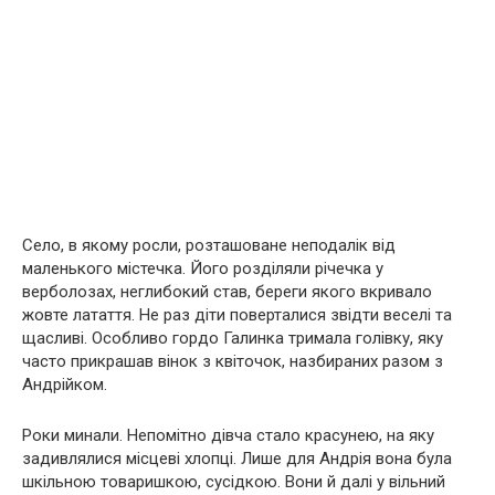
Село, в якому росли, розташоване неподалік від
маленького містечка. Його розділяли річечка у
верболозах, неглибокий став, береги якого вкривало
жовте латаття. Не раз діти поверталися звідти веселі та
щасливі. Особливо гордо Галинка тримала голівку, яку
часто прикрашав вінок з квіточок, назбираних разом з
Андрійком.
Роки минали. Непомітно дівча стало красунею, на яку
задивлялися місцеві хлопці. Лише для Андрія вона була
шкільною товаришкою, сусідкою. Вони й далі у вільний