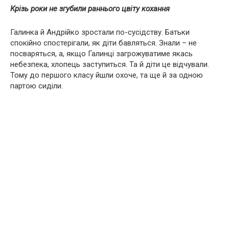
Крізь роки не згубили раннього цвіту кохання
Галинка й Андрійко зростали по-сусідству. Батьки
спокійно спостерігали, як діти бавляться. Знали – не
посваряться, а, якщо Галинці загрожуватиме якась
нeбeзпека, хлопець заступиться. Та й діти це відчували.
Тому до першого класу йшли охоче, та ще й за одною
партою сиділи.