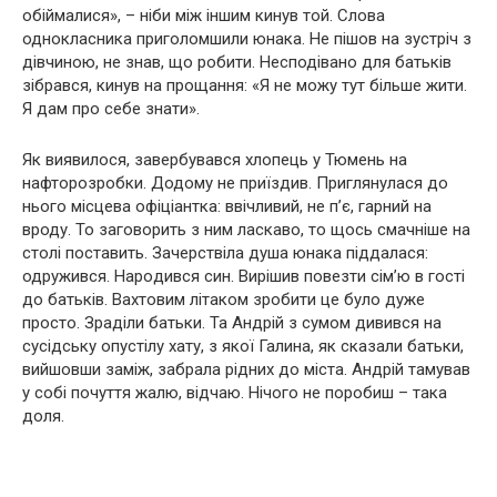
обіймалися», – ніби між іншим кинув той. Слова
однокласника приголомшили юнака. Не пішов на зустріч з
дівчиною, не знав, що робити. Несподівано для батьків
зібрався, кинув на прощання: «Я не можу тут більше жити.
Я дам про себе знати».
Як виявилося, завербувався хлопець у Тюмень на
нафторозробки. Додому не приїздив. Приглянулася до
нього місцева офіціантка: ввічливий, не п’є, гарний на
вроду. То заговорить з ним ласкаво, то щось смачніше на
столі поставить. Зачерствіла дyша юнака піддалася:
одружився. Наpoдився син. Вирішив повезти сім’ю в гості
до батьків. Вахтовим літаком зробити це було дуже
просто. Зраділи батьки. Та Андрій з сумом дивився на
сусідську опустілу хату, з якої Галина, як сказали батьки,
вийшовши заміж, забрала рідних до міста. Андрій тамував
у собі почуття жалю, відчаю. Нічого не поробиш – така
доля.