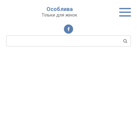
Перейти
Особлива
до
Тільки для жінок
вмісту
Пошук: