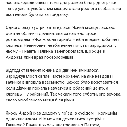
час знаходили спільні теми для розмов біля рідної річки.
Тепер уже їх улюбленим місцем стала розлога верба, гілля
якої інколи було їм за гойдалку.
Одного разу зустріч затягнулася. Ясний місяць ласкаво
освітив обличчя дівчини, яка захоплено щось
розповідала. «Яка ж вона гарна!» – ніби вперше побачив її
хлопець. Невимовне, незбагненне почуття зародилося у
ньому – і навіть Галинка занепокоїлася, що ж це з
Андрієм, який враз посерйознішав.
Відтоді ставлення юнака до дівчини змінилося.
Зароджувалося світле, чисте кохання, на яке невдовзі
Галинка відповіла взаємністю. Важко було розставатися,
коли дівчина поїхала навчатися в обласний центр, а
хлопець – у районний. Так чекали того суботнього вечора,
свого улюбленого місця біля річки.
Якось Андрій їхав додому у поїзді з сусідом – колишнім
однокласником. «Не можеш дочекатися зустрічі з
Галиною? Бачив її якось, вистоювала з Петром,