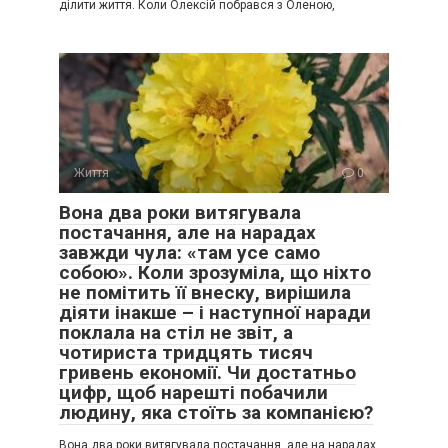
ділити життя. Коли Олексій побрався з Оленою,
Життя
0
Вона два роки витягувала
постачання, але на нарадах
завжди чула: «там усе само
собою». Коли зрозуміла, що ніхто
не помітить її внеску, вирішила
діяти інакше – і наступної наради
поклала на стіл не звіт, а
чотириста тридцять тисяч
гривень економії. Чи достатньо
цифр, щоб нарешті побачили
людину, яка стоїть за компанією?
Вона два роки витягувала постачання, але на нарадах