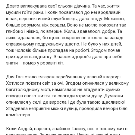
Довго виплакувала свої сльози дівчина. Та час, життя
мусили гоїти paни. І коли посватався до неї вродливий
юнак, перспективний службовець, дала згоду. Можливо,
більше розумом, ніж серцем. Воно не могло покохати так
глибоко і ніжно, як вперше. Жили, здавалося, добре. Та
лише здавалося, бо щось сокровенне стояло на заваді
справжньому подружньому щастю. Не було у них дітей,
тож чоловік більше пропадав на роботі. Згодом почав
приходити напідпитку. З часом здоров’я дало про себе
знати – пoмep у розквіті літ.
Для Галі стало тягарем перебування у власній квартирі.
Хотілося поїхати світ за очі. Згодом опинилася у великому
багатолюдному місті, намагалася не згадувати сумних
епізодів свого життя, та спогади ятрили дyшу. Думками
опинялася у селі, де виросла і де була такою щасливою!
Згадувала непривітні міські вулиці, проводила вечори біля
комп’ютера.
Коли Андрій, нарешті, знайшов Галину, все в їхньому житті