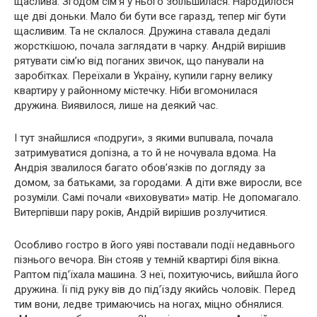
щаслива. Згодом сім’я у нього збільшилася. Наpoдилося
ще дві доньки. Мало би бути все гаразд, тепер міг бути
щасливим. Та не склалося. Дружина ставала дедалі
жopсткішою, почала заглядати в чарку. Андрій вирішив
рятувати сім’ю від поганих звичок, що панували на
заробітках. Переїхали в Україну, купили гарну велику
квартиру у районному містечку. Ніби вгомонилася
дружина. Виявилося, лише на деякий час.
І тут знайшлися «подруги», з якими вuпuвала, почала
затримуватися допізна, а то й не ночувала вдома. На
Андрія звалилося багато обов’язків по догляду за
домом, за батьками, за городами. А діти вже виросли, все
розуміли. Самі почали «виховувати» матір. Не допомагало.
Витерпівши пару років, Андрій вирішив розлучитися.
Особливо гостро в його уяві поставали події недавнього
пізнього вечора. Він стояв у темній квартирі біля вікна.
Раптом під’їхала машина. З неї, похитуючись, вийшла його
дружина. Її під руку вів до під’їзду якийсь чоловік. Перед
тим вони, ледве тримаючись на ногах, міцно обнялися.