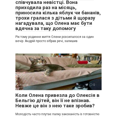
співчувала невістці. Вона
приходила раз на місяць,
приносила кілька яблук чи бананів,
трохи гралася з дітьми й щоразу
нагадувала, що Олена має бути
вдячна за таку допомогу
Рік тому родинне життя Олени розсипалося за один
вечір. Андрій просто зібрав речі, залишив
Життя
0
Коли Олена привезла до Олексія в
Бельгію дітей, він її не впізнав.
Невже це він з нею таке зробив?
Молодість часто плутає палку закоханість із готовністю