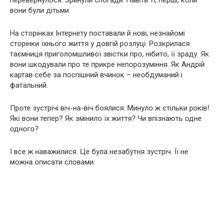
перевернулося. Зринули спогади. Навіть ті, перші, коли
вони були дітьми.
На сторінках Інтернету поставали й нові, незнайомі
сторінки їхнього життя у довгій розлуці. Розкрилася
таємниця приголомшливої звістки про, нібито, її зраду. Як
вони шкодували про те прикре непорозуміння. Як Андрій
картав себе за поспішний вчинок – необдуманий і
фaтaльний.
Проте зустрічі віч-на-віч боялися. Минуло ж стільки років!
Які вони тепер? Як змінило їх життя? Чи впізнають одне
одного?
І все ж наважилися. Це була незабутня зустріч. Її не
можна описати словами.