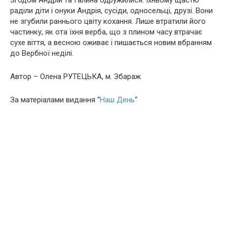
Згодом Андрій та Галина одружилися. Їхньому щастю
раділи діти і онуки Андрія, сусіди, односельці, друзі. Вони
не згубили раннього цвіту кохання. Лише втратили його
частинку, як ота їхня верба, що з плином часу втрачає
сухе віття, а весною оживає і пишається новим вбранням
до Вербної неділі.
Автор – Олена РУТЕЦЬКА, м. Збараж
За матеріалами видання “
Наш День
“