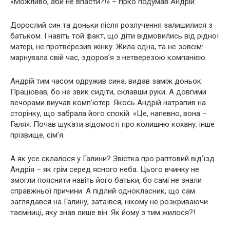
«Можливо, аби не впасти?!» – гірко подумав Андрій.
Дорослий син та доньки після розлучення залишилися з
батьком. І навіть той факт, що діти відмовились від рідної
матері, не протверезив жінку. Жила одна, та не зовсім:
марнувала свій час, здоров’я з нетверезою компанією.
Андрій тим часом одружив сина, видав заміж доньок.
Працював, бо не звик сидіти, склавши руки. А довгими
вечорами виучав комп’ютер. Якось Андрій натрапив на
сторінку, що забрала його спокій. «Це, напевно, вона –
Галя». Почав шукати відомості про колишню кохану: інше
прізвище, сім’я.
А як усе склалося у Галини? Звістка про раптовий від’їзд
Андрія – як грім серед ясного неба. Цього вчинку не
змогли пояснити навіть його батьки, бо самі не знали
справжньої причини. А підлий однокласник, що сам
заглядався на Галину, затаївся, нікому не розкриваючи
таємниці, яку знав лише він. Як йому з тим жилося?!