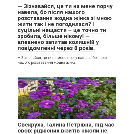
— Зізнавайся, це ти на мене порчу
навела, бо після нашого
розставання жодна жінка зі мною
жити так і не погодилася? І
суцільні нещастя – це точно ти
зробила, більше нікому! —
впевнено запитав колишній у
повідомленні через 8 років.
— Зізнавайся, це ти на мене порчу навела, бо після
нашого розставання жодна жінка
Життя
0
Свекруха, Галина Петрівна, під час
своїх рідкісних візитів ніколи не