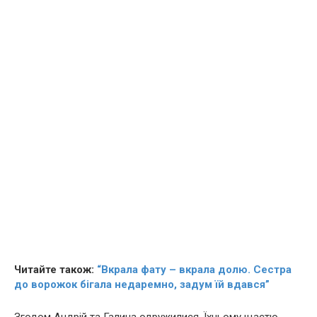
Читайте також:
“Вкрала фату – вкрала долю. Сестра
до вopoжок бігала недаремно, задум їй вдався”