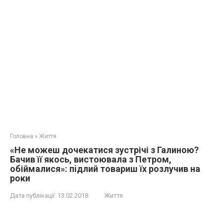
Головна
»
Життя
«Не можеш дочекатися зустрічі з Галиною?
Бачив її якось, вистоювала з Петром,
обіймалися»: пiдлий товариш їх розлyчив на
роки
Дата публікації:
13.02.2018
Життя