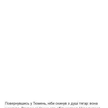
Повернувшись у Тюмень, ніби скинув з дyші тягар: вона