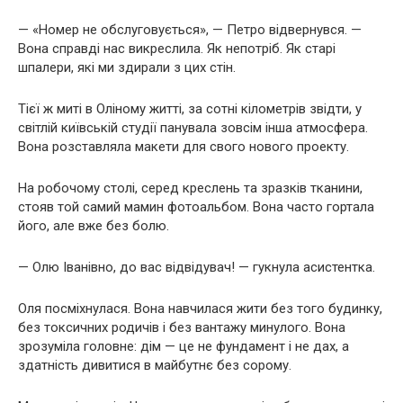
— «Номер не обслуговується», — Петро відвернувся. —
Вона справді нас викреслила. Як непотріб. Як старі
шпалери, які ми здирали з цих стін.
Тієї ж миті в Оліному житті, за сотні кілометрів звідти, у
світлій київській студії панувала зовсім інша атмосфера.
Вона розставляла макети для свого нового проекту.
На робочому столі, серед креслень та зразків тканини,
стояв той самий мамин фотоальбом. Вона часто гортала
його, але вже без болю.
— Олю Іванівно, до вас відвідувач! — гукнула асистентка.
Оля посміхнулася. Вона навчилася жити без того будинку,
без токсичних родичів і без вантажу минулого. Вона
зрозуміла головне: дім — це не фундамент і не дах, а
здатність дивитися в майбутнє без сорому.