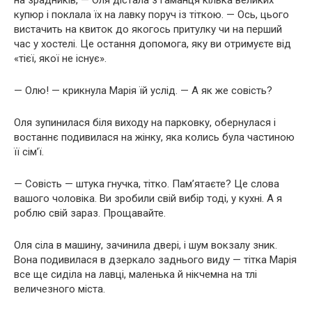
на зрадників, — Оля дістала з гаманця кілька великих
купюр і поклала їх на лавку поруч із тіткою. — Ось, цього
вистачить на квиток до якогось притулку чи на перший
час у хостелі. Це остання допомога, яку ви отримуєте від
«тієї, якої не існує».
— Олю! — крикнула Марія їй услід. — А як же совість?
Оля зупинилася біля виходу на парковку, обернулася і
востаннє подивилася на жінку, яка колись була частиною
її сім’ї.
— Совість — штука гнучка, тітко. Пам’ятаєте? Це слова
вашого чоловіка. Ви зробили свій вибір тоді, у кухні. А я
роблю свій зараз. Прощавайте.
Оля сіла в машину, зачинила двері, і шум вокзалу зник.
Вона подивилася в дзеркало заднього виду — тітка Марія
все ще сиділа на лавці, маленька й нікчемна на тлі
величезного міста.