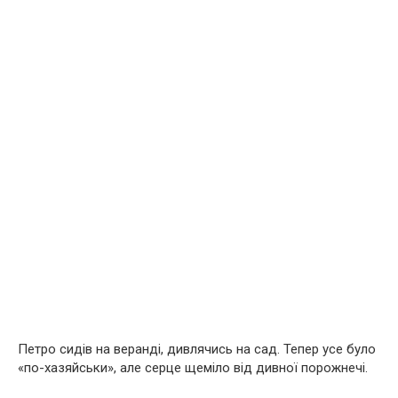
Петро сидів на веранді, дивлячись на сад. Тепер усе було
«по-хазяйськи», але серце щеміло від дивної порожнечі.