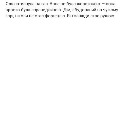
Оля натиснула на газ. Вона не була жорстокою — вона
просто була справедливою. Дім, збудований на чужому
горі, ніколи не стає фортецею. Він завжди стає руїною.