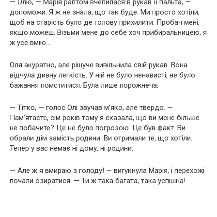
— Олю, — Марія раптом вчепилася в рукав її пальта, —
допоможи. Я ж не знала, що так буде. Ми просто хотіли,
щоб на старість було де голову прихилити. Пробач мені,
якщо можеш. Візьми мене до себе хоч прибиральницею, я
ж усе вмію…
Оля акуратно, але рішуче вивільнила свій рукав. Вона
відчула дивну легкість. У ній не було ненависті, не було
бажання помститися. Була лише порожнеча.
— Тітко, — голос Олі звучав м’яко, але твердо. —
Пам’ятаєте, сім років тому я сказала, що ви мене більше
не побачите? Це не було погрозою. Це був факт. Ви
обрали дім замість родини. Ви отримали те, що хотіли.
Тепер у вас немає ні дому, ні родини.
— Але ж я вмираю з голоду! — вигукнула Марія, і перехожі
почали озиратися. — Ти ж така багата, така успішна!