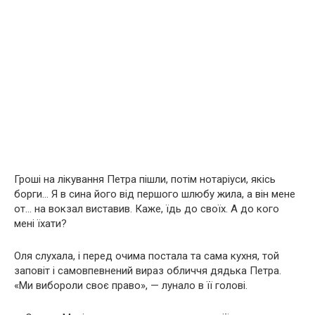
Гроші на лікування Петра пішли, потім нотаріуси, якісь
борги… Я в сина його від першого шлюбу жила, а він мене
от… на вокзал виставив. Каже, їдь до своїх. А до кого
мені їхати?
Оля слухала, і перед очима постала та сама кухня, той
заповіт і самовпевнений вираз обличчя дядька Петра.
«Ми вибороли своє право», — лунало в її голові.