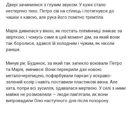
Двері зачинилися з глухим звуком. У кухні стало
нестерпно тихо. Петро сів на стілець і потягнувся до
чашки з кавою, але рука його помітно тремтіла.
Марія дивилася у вікно, як постать племінниці зникає за
хвірткою, і чомусь саме в цей момент дім, за який вони
так боролися, здався їй холодним і чужим, як ніколи
раніше.
Минув рік. Будинок, за який так запекло воювали Петро
та Марія, змінився. Вони перекрили дах новою
металочерепицею, пофарбували паркан у яскраво-
зелений колір і навіть поставили пластикові вікна. Але
хата, попри всі зусилля, здавалася мертвою. У селі з ними
майже не розмовляли — люди пам’ятали, як вони
випровадили Олю наступного дня після похорону.