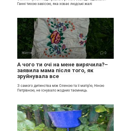
Ганні тихою завісою, яка ховає людські жалі
Життя
0
А чого ти очі на мене вирячила?–
заявила мама після того, як
зруйнувала все
З самого дитинства між Оленою та її матір’ю, Ніною
Петрівною, не існувало жодних таємниць.