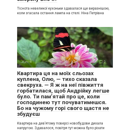
Тіснота невеликої кухоньки здавалася ще виразнішою,
коли згасала остання лампа на стелі. Ніна Петрівна
Життя
0
Квартира ця на моїх сльозах
куплена, Олю, — тихо сказала
свекруха. — Я ж на неї півжиття
горбатилася, щоб Андрійку легше
було. Ти пам’ятай про це, коли
господинею тут почуватимешся.
Бо на чужому горі свого щастя не
збудуєш
Квартира на дев’ятому поверсі новобудови дихала
напругою. Здавалося, повітря тут можна було різати