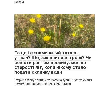
ножем,
Життя
0
То це і є знаменитий татусь-
утікач? Що, закінчилися гроші? Чи
совість раптом прокинулася на
старості літ, коли нікому стало
подати склянку води
Старий автобус виплюнув його на зупинці, чхнув сизим
димом і поповз далі, залишаючи Андрія