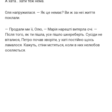
А хата… хати теж нема.
Оля напружилася. — Як це немає? Ви ж за неї життя
поклали.
— Продали ми її, Олю, — Марія нарешті витерла очі. —
Після того, як ти пішла, усе пішло шкереберть. Сусіди не
віталися, Петро почав хворіти, у хаті постійно щось
ламалося. Кажуть, стіни мстяться, коли в них нелюбов
оселяється.