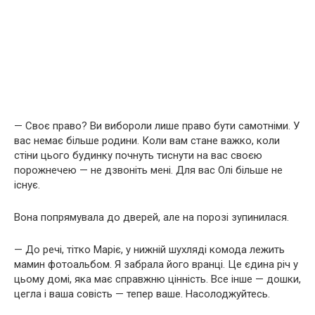
— Своє право? Ви вибороли лише право бути самотніми. У
вас немає більше родини. Коли вам стане важко, коли
стіни цього будинку почнуть тиснути на вас своєю
порожнечею — не дзвоніть мені. Для вас Олі більше не
існує.
Вона попрямувала до дверей, але на порозі зупинилася.
— До речі, тітко Маріє, у нижній шухляді комода лежить
мамин фотоальбом. Я забрала його вранці. Це єдина річ у
цьому домі, яка має справжню цінність. Все інше — дошки,
цегла і ваша совість — тепер ваше. Насолоджуйтесь.