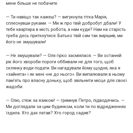
мене більше не побачите.
— Ти навіщо так кажеш? — вигукнула тітка Марія,
сплеснувши руками. — Ми ж про твій добробут дбали! У
тебе квартира в місті, робота, а нам куди? Нам на старість
треба десь приткнутися. Батько твій сам так вирішив, ми
його не змушували!
— Не змушували? — Оля гірко засміялася. — Ви останній
рік його хвороби пороги оббивали не для того, щоб
склянку води подати. Ви нагадували йому щодня, яка я
«зайнята» і як мені «не до нього». Ви випалювали в ньому
пам’ять про власну доньку, щоб звільнити місце для своєї
жадоби.
— Олю, стеж за язиком! — гримнув Петро, підводячись. —
Ми доглядали за цим будинком, коли ти по відрядженнях
їздила. Хто дах латав? Хто город садив?