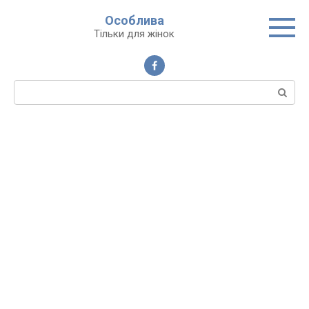
Перейти
Особлива
до
Тільки для жінок
вмісту
Пошук: