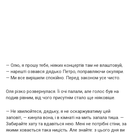
— Олю, я прошу тебе, ніяких концертів там не влаштовуй,
— нарешті озвався дядько Петро, поправляючи окуляри.
— Ми все вирішили спокійно. Перед законом усе чисто.
Оля різко розвернулася. Її очі палали, але голос був на
подив рівним, від чого присутнім стало ще ніяковіше.
— Не хвилюйтеся, дядьку, я не оскаржуватиму цей
заповіт, — кинула вона, і в кімнаті на мить запала тиша. —
Забирайте хату та вдавіться нею. Мені не потрібні стіни, за
якими ховається така ницість. Але знайте: з цього дня ви