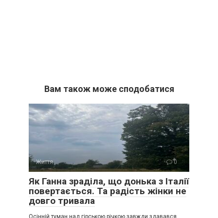
Вам також може сподобатися
Життя
0
Як Ганна зраділа, що донька з Італії
повертається. Та радість жінки не
довго тривала
Осінній туман над гірською річкою завжди здавався