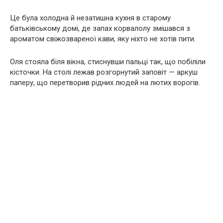
Це була холодна й незатишна кухня в старому
батьківському домі, де запах корвалолу змішався з
ароматом свіжозвареної кави, яку ніхто не хотів пити.
Оля стояла біля вікна, стиснувши пальці так, що побіліли
кісточки. На столі лежав розгорнутий заповіт — аркуш
паперу, що перетворив рідних людей на лютих ворогів.