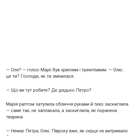
— Оля? — голос Марії був хриплим і тремтливим. — Олю…
це ти? Господи, як ти змінилася.
— Що ви тут робите? Де дядько Петро?
Марія раптом затулила обличчя руками й тихо заскиглила
— саме так, не заплакала, а заскиглила, як поранена
тварина.
— Немає Петра, Олю. Півроку вже, як серце не витримало.