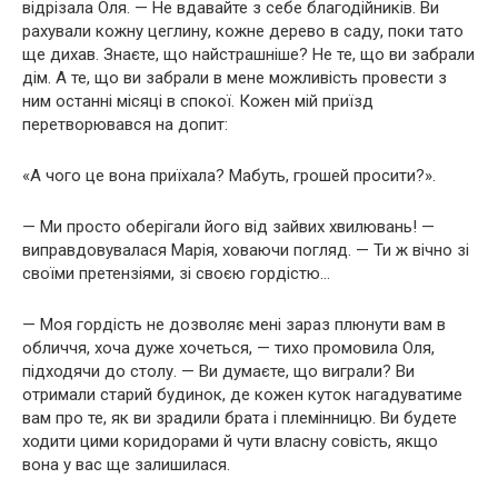
відрізала Оля. — Не вдавайте з себе благодійників. Ви
рахували кожну цеглину, кожне дерево в саду, поки тато
ще дихав. Знаєте, що найстрашніше? Не те, що ви забрали
дім. А те, що ви забрали в мене можливість провести з
ним останні місяці в спокої. Кожен мій приїзд
перетворювався на допит:
«А чого це вона приїхала? Мабуть, грошей просити?».
— Ми просто оберігали його від зайвих хвилювань! —
виправдовувалася Марія, ховаючи погляд. — Ти ж вічно зі
своїми претензіями, зі своєю гордістю…
— Моя гордість не дозволяє мені зараз плюнути вам в
обличчя, хоча дуже хочеться, — тихо промовила Оля,
підходячи до столу. — Ви думаєте, що виграли? Ви
отримали старий будинок, де кожен куток нагадуватиме
вам про те, як ви зрадили брата і племінницю. Ви будете
ходити цими коридорами й чути власну совість, якщо
вона у вас ще залишилася.