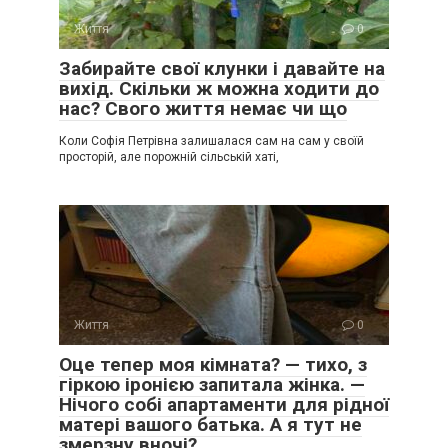
Життя
0
Забирайте свої клунки і давайте на
вихід. Скільки ж можна ходити до
нас? Свого життя немає чи що
Коли Софія Петрівна залишалася сам на сам у своїй
просторій, але порожній сільській хаті,
Життя
0
Оце тепер моя кімната? — тихо, з
гіркою іронією запитала жінка. —
Нічого собі апартаменти для рідної
матері вашого батька. А я тут не
змерзну вночі?