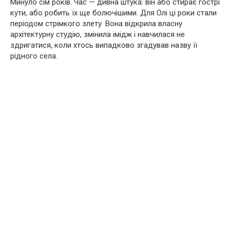
Минуло сім років. Час — дивна штука: він або стирає гострі
кути, або робить їх ще болючішими. Для Олі ці роки стали
періодом стрімкого злету. Вона відкрила власну
архітектурну студію, змінила імідж і навчилася не
здригатися, коли хтось випадково згадував назву її
рідного села.