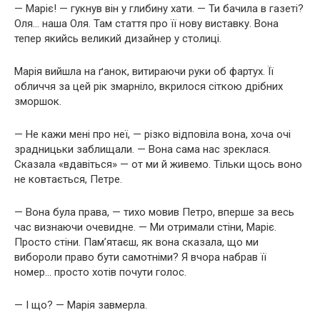
— Маріє! — гукнув він у глибину хати. — Ти бачила в газеті?
Оля… наша Оля. Там стаття про її нову виставку. Вона
тепер якийсь великий дизайнер у столиці.
Марія вийшла на ґанок, витираючи руки об фартух. Її
обличчя за цей рік змарніло, вкрилося сіткою дрібних
зморшок.
— Не кажи мені про неї, — різко відповіла вона, хоча очі
зрадницьки заблищали. — Вона сама нас зреклася.
Сказала «вдавіться» — от ми й живемо. Тільки щось воно
не ковтається, Петре.
— Вона була права, — тихо мовив Петро, вперше за весь
час визнаючи очевидне. — Ми отримали стіни, Маріє.
Просто стіни. Пам’ятаєш, як вона сказала, що ми
вибороли право бути самотніми? Я вчора набрав її
номер… просто хотів почути голос.
— І що? — Марія завмерла.