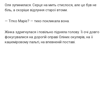
Оля зупинилася. Серце на мить стислося, але це був не
біль, а скоріше відлуння старої втоми.
— Тітко Маріє? — тихо покликала вона.
Жінка здригнулася і повільно підняла голову. Її очі довго
фокусувалися на дорогій оправі Оліних окулярів, на її
кашеміровому пальті, на впевненій поставі.