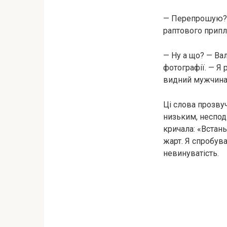
— Перепрошую? —
раптового припл
— Ну а що? — Ва
фотографії. — Я 
видний мужчина. 
Ці слова прозвуч
низьким, неспод
кричала: «Встань
жарт. Я спробув
невинуватість.