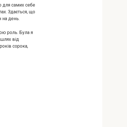
о для самих себе
ах. Здається, що
 на день.
ою роль. Була я
 шлях від
років сорока,