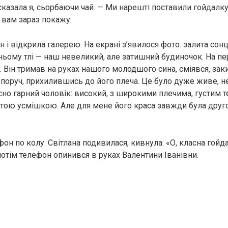
 сказала я, сьорбаючи чай. — Ми нарешті поставили гойдалку 
 вам зараз покажу.
н і відкрила галерею. На екрані з’явилося фото: залита со
дньому тлі — наш невеликий, але затишний будиночок. На п
й. Він тримав на руках нашого молодшого сина, сміявся, за
ла поруч, прихилившись до його плеча. Це було дуже живе, 
йсно гарний чоловік: високий, з широкими плечима, густим
итою усмішкою. Але для мене його краса завжди була друг
он по колу. Світлана подивилася, кивнула: «О, класна гойда
потім телефон опинився в руках Валентини Іванівни.