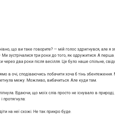
івно, що ви таке говорите? — мій голос здригнувся, але я 
— Ми зустрічалися три роки до того, як одружитися. А перша
и через два роки після весілля. Це було наше спільне, сві
ямо в очі, сподіваючись побачити хоча б тінь збентеження
ретнула межу. Можливо, вибачиться. Але куди там.
ліпнула. Вдаючи, що моїх слів просто не існувало в природі
 і протягнула:
діти на неї схожі. Не так прикро буде.