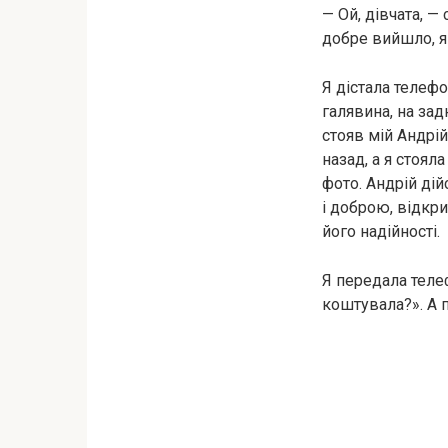
— Ой, дівчата, —
добре вийшло, я
Я дістала телефо
галявина, на за
стояв мій Андрі
назад, а я стоя
фото. Андрій ді
і доброю, відкр
його надійності.
Я передала телеф
коштувала?». А 