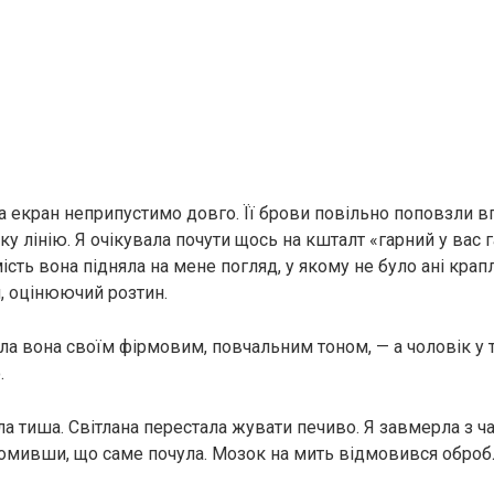
а екран неприпустимо довго. Її брови повільно поповзли вг
ку лінію. Я очікувала почути щось на кшталт «гарний у вас г
ість вона підняла на мене погляд, у якому не було ані крап
, оцінюючий розтин.
ала вона своїм фірмовим, повчальним тоном, — а чоловік у
.
ла тиша. Світлана перестала жувати печиво. Я завмерла з ч
домивши, що саме почула. Мозок на мить відмовився обро