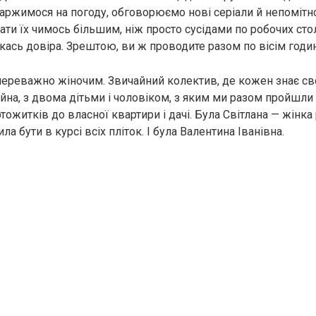
каржимося на погоду, обговорюємо нові серіали й непомітн
ти їх чимось більшим, ніж просто сусідами по робочих стол
кась довіра. Зрештою, ви ж проводите разом по вісім годин
переважно жіночим. Звичайний колектив, де кожен знає св
ійна, з двома дітьми і чоловіком, з яким ми разом пройшли
тожитків до власної квартири і дачі. Була Світлана — жінка 
а бути в курсі всіх пліток. І була Валентина Іванівна.