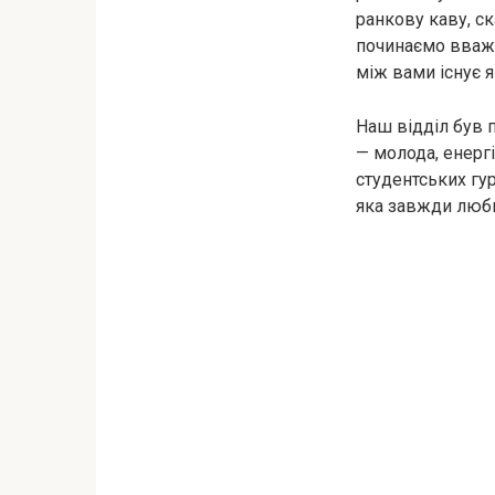
ранкову каву, с
починаємо вважа
між вами існує я
Наш відділ був 
— молода, енерг
студентських гур
яка завжди любил