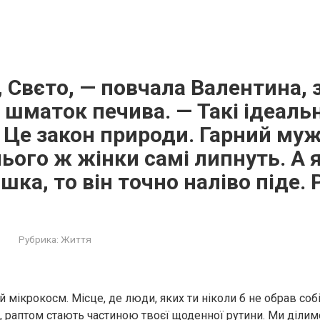
 Свєто, — повчала Валентина, 
шматок печива. — Такі ідеаль
 Це закон природи. Гарний му
ього ж жінки самі липнуть. А
шка, то він точно наліво піде. 
Рубрика:
Життя
 мікрокосм. Місце, де люди, яких ти ніколи б не обрав собі
, раптом стають частиною твоєї щоденної рутини. Ми ділим