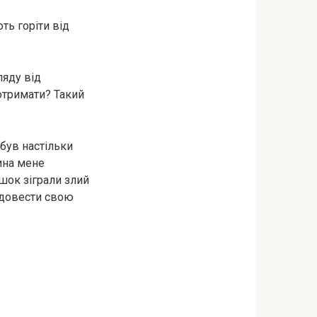
ь горіти від
ляду від
 отримати? Такий
 був настільки
ина мене
 шок зіграли злий
а довести свою