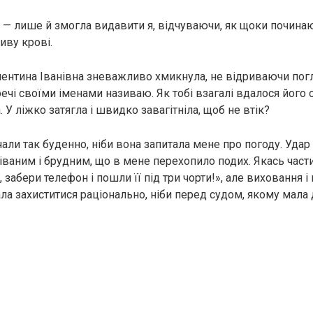
 лише й змогла видавити я, відчуваючи, як щоки починают
иву крові.
лентина Іванівна зневажливо хмикнула, не відриваючи пог
речі своїми іменами називаю. Як тобі взагалі вдалося його
У ліжко затягла і швидко завагітніла, щоб не втік?
али так буденно, ніби вона запитала мене про погоду. Удар
іваним і брудним, що в мене перехопило подих. Якась част
, забери телефон і пошли її під три чорти!», але виховання і
ала захиститися раціонально, ніби перед судом, якому мал