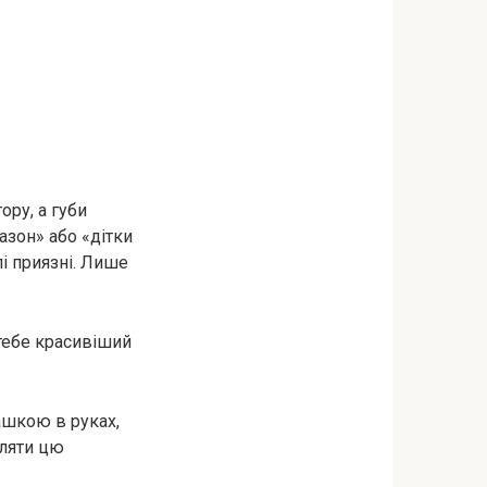
ору, а губи
азон» або «дітки
лі приязні. Лише
 тебе красивіший
ашкою в руках,
бляти цю