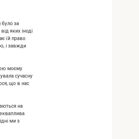
 було за
від яких іноді
ає їй право
ю, і завжди
ною моєму
увала сучасну
ося, що в нас
даються на
 некваплива
ідні ми з