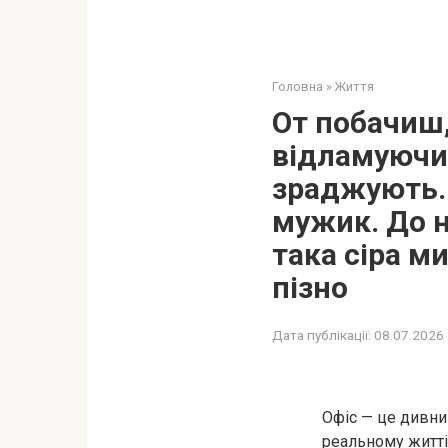
Головна
»
Життя
От побачиш,
відламуючи 
зраджують.
мужик. До н
така сіра ми
пізно
Дата публікації:
08.07.2026
Офіс — це дивний
реальному житті