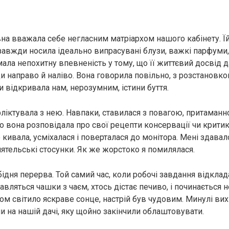
вна вважала себе негласним матріархом нашого кабінету. Їй
завжди носила ідеально випрасувані блузи, важкі парфуми, 
 мала непохитну впевненість у тому, що її життєвий досвід д
и направо й наліво. Вона говорила повільно, з розстановко
и відкривала нам, нерозумним, істини буття.
фліктувала з нею. Навпаки, ставилася з повагою, притаман
 вона розповідала про свої рецепти консервації чи критик
 кивала, усміхалася і поверталася до монітора. Мені здавал
иятельські стосунки. Як же жорстоко я помилялася.
бідня перерва. Той самий час, коли робочі завдання відкла
ставляться чашки з чаєм, хтось дістає печиво, і починається
ом світило яскраве сонце, настрій був чудовим. Минулі вих
 на нашій дачі, яку щойно закінчили облаштовувати.