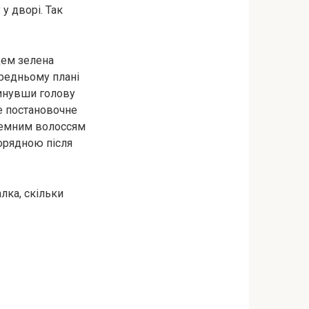
у дворі. Так
нцем зелена
ередньому плані
кинувши голову
не постановочне
 темним волоссям
орядною після
лка, скільки