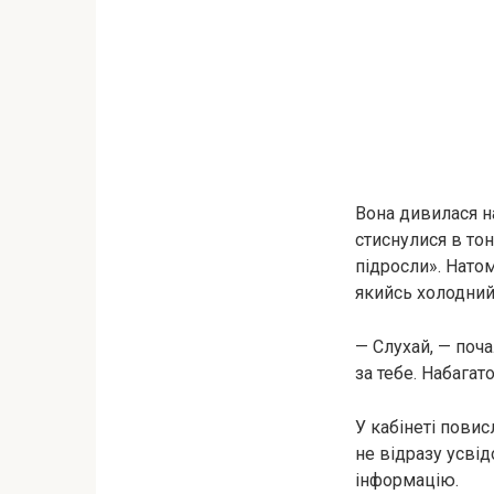
Вона дивилася н
стиснулися в тон
підросли». Натом
якийсь холодний
— Слухай, — поч
за тебе. Набагато
У кабінеті повис
не відразу усві
інформацію.