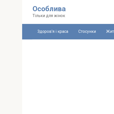
Перейти
Особлива
до
вмісту
Тільки для жінок
Здоров’я і краса
Стосунки
Жит