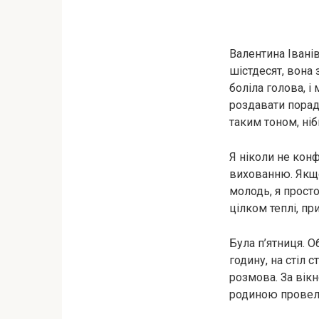
Валентина Івані
шістдесят, вона 
боліла голова, і
роздавати порад
таким тоном, ніб
Я ніколи не кон
вихованню. Якщо
молодь, я просто
цілком теплі, пр
Була п’ятниця. О
годину, на стіл 
розмова. За вікн
родиною провели