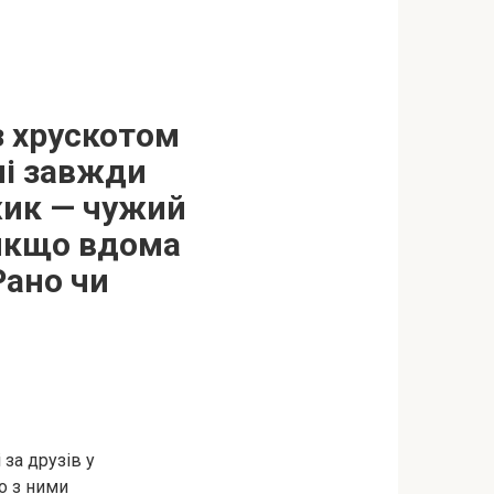
з хрускотом
ні завжди
жик — чужий
 якщо вдома
Рано чи
 за друзів у
о з ними