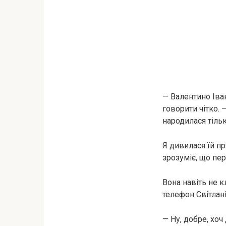
— Валентино Іван
говорити чітко. 
народилася тільк
Я дивилася їй пр
зрозуміє, що пе
Вона навіть не к
телефон Світлані
— Ну, добре, хоч 