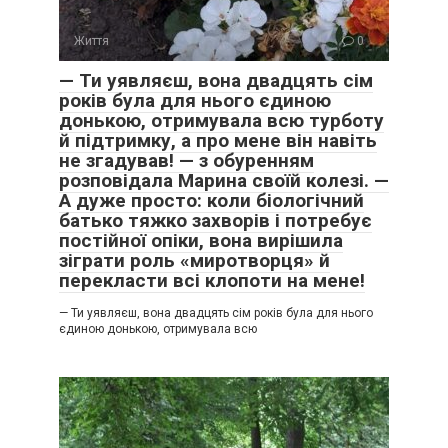
Життя
0
— Ти уявляєш, вона двадцять сім
років була для нього єдиною
донькою, отримувала всю турботу
й підтримку, а про мене він навіть
не згадував! — з обуренням
розповідала Марина своїй колезі. —
А дуже просто: коли біологічний
батько тяжко захворів і потребує
постійної опіки, вона вирішила
зіграти роль «миротворця» й
перекласти всі клопоти на мене!
— Ти уявляєш, вона двадцять сім років була для нього
єдиною донькою, отримувала всю