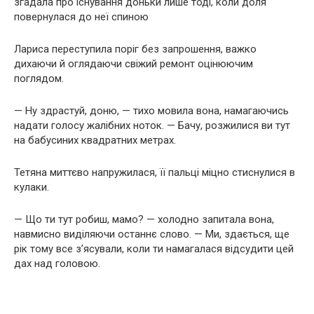
згадала про існування доньки лише тоді, коли доля
повернулася до неї спиною
Лариса переступила поріг без запрошення, важко
дихаючи й оглядаючи свіжий ремонт оцінюючим
поглядом.
— Ну здрастуй, доню, — тихо мовила вона, намагаючись
надати голосу жалібних ноток. — Бачу, розжилися ви тут
на бабусиних квадратних метрах.
Тетяна миттєво напружилася, її пальці міцно стиснулися в
кулаки.
— Що ти тут робиш, мамо? — холодно запитала вона,
навмисно виділяючи останнє слово. — Ми, здається, ще
рік тому все з’ясували, коли ти намагалася відсудити цей
дах над головою.