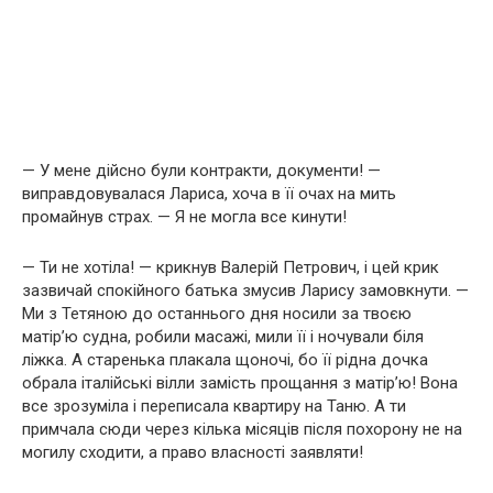
— У мене дійсно були контракти, документи! —
виправдовувалася Лариса, хоча в її очах на мить
промайнув страх. — Я не могла все кинути!
— Ти не хотіла! — крикнув Валерій Петрович, і цей крик
зазвичай спокійного батька змусив Ларису замовкнути. —
Ми з Тетяною до останнього дня носили за твоєю
матір’ю судна, робили масажі, мили її і ночували біля
ліжка. А старенька плакала щоночі, бо її рідна дочка
обрала італійські вілли замість прощання з матір’ю! Вона
все зрозуміла і переписала квартиру на Таню. А ти
примчала сюди через кілька місяців після похорону не на
могилу сходити, а право власності заявляти!