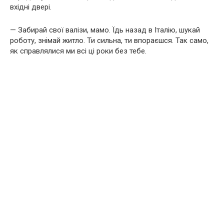
вхідні двері.
— Забирай свої валізи, мамо. Їдь назад в Італію, шукай
роботу, знімай житло. Ти сильна, ти впораєшся. Так само,
як справлялися ми всі ці роки без тебе.