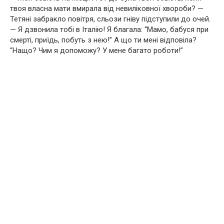
твоя власна мати вмирала від невиліковної хвороби? —
Тетяні забракло повітря, сльози гніву підступили до очей.
— Я дзвонила тобі в Італію! Я благала: “Мамо, бабуся при
смерті, приїдь, побуть з нею!” А що ти мені відповіла?
“Нащо? Чим я допоможу? У мене багато роботи!”