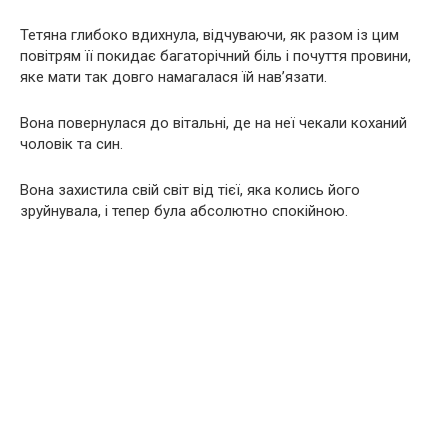
Тетяна глибоко вдихнула, відчуваючи, як разом із цим
повітрям її покидає багаторічний біль і почуття провини,
яке мати так довго намагалася їй нав’язати.
Вона повернулася до вітальні, де на неї чекали коханий
чоловік та син.
Вона захистила свій світ від тієї, яка колись його
зруйнувала, і тепер була абсолютно спокійною.