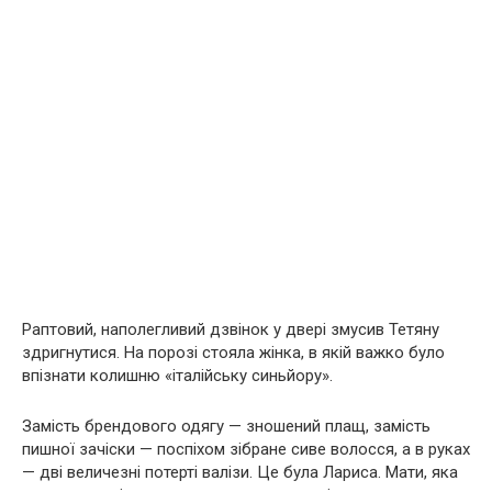
Раптовий, наполегливий дзвінок у двері змусив Тетяну
здригнутися. На порозі стояла жінка, в якій важко було
впізнати колишню «італійську синьйору».
Замість брендового одягу — зношений плащ, замість
пишної зачіски — поспіхом зібране сиве волосся, а в руках
— дві величезні потерті валізи. Це була Лариса. Мати, яка