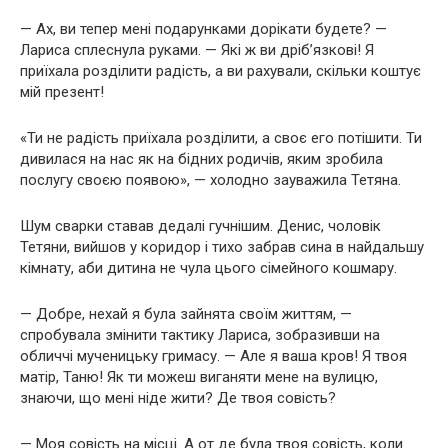
— Ах, ви тепер мені подарунками дорікати будете? —
Лариса сплеснула руками. — Які ж ви дріб’язкові! Я
приїхала розділити радість, а ви рахували, скільки коштує
мій презент!
«Ти не радість приїхала розділити, а своє его потішити. Ти
дивилася на нас як на бідних родичів, яким зробила
послугу своєю появою», — холодно зауважила Тетяна.
Шум сварки ставав дедалі гучнішим. Денис, чоловік
Тетяни, вийшов у коридор і тихо забрав сина в найдальшу
кімнату, аби дитина не чула цього сімейного кошмару.
— Добре, нехай я була зайнята своїм життям, —
спробувала змінити тактику Лариса, зобразивши на
обличчі мученицьку гримасу. — Але я ваша кров! Я твоя
матір, Таню! Як ти можеш виганяти мене на вулицю,
знаючи, що мені ніде жити? Де твоя совість?
— Моя совість на місці. А от де була твоя совість, коли