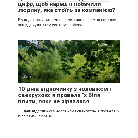
цифр, щоб нарешті побачили
людину, яка стоїть за компанією?
Вона два роки витягувала постачання, але на нарадах
завжди чула: «там усе само собою».
Життя
0
10 днів відпочинку з чоловіком і
свекрухою: я провела їх біля
плити, поки не зірвалася
10 днів відпочинку з чоловіком і свекрухою: я провела їх
біля плити, поки не