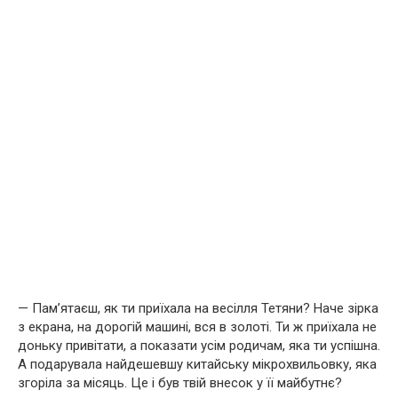
— Пам’ятаєш, як ти приїхала на весілля Тетяни? Наче зірка
з екрана, на дорогій машині, вся в золоті. Ти ж приїхала не
доньку привітати, а показати усім родичам, яка ти успішна.
А подарувала найдешевшу китайську мікрохвильовку, яка
згоріла за місяць. Це і був твій внесок у її майбутнє?