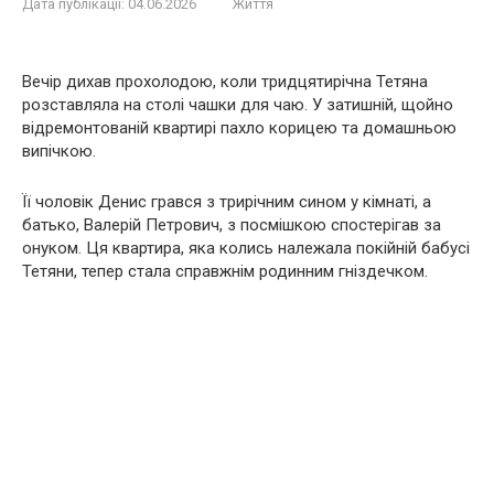
Дата публікації:
04.06.2026
Життя
Вечір дихав прохолодою, коли тридцятирічна Тетяна
розставляла на столі чашки для чаю. У затишній, щойно
відремонтованій квартирі пахло корицею та домашньою
випічкою.
Її чоловік Денис грався з трирічним сином у кімнаті, а
батько, Валерій Петрович, з посмішкою спостерігав за
онуком. Ця квартира, яка колись належала покійній бабусі
Тетяни, тепер стала справжнім родинним гніздечком.