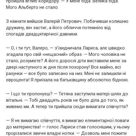
пройшла вглиб коридору. — У мене біда. Велика біда.
Мого Альберто не стало.
З кімнати вийшов Валерій Петрович. Побачивши колишню
дружину, він застиг, а його обличчя потемніло від
спогадів двадцятирічної давнини.
— О, і ти тут, Валеро, — з’їхидничала Лариса, але швидко
згадала про свій «нещасний» образ. — Мого чоловіка не
стало, розумієте? А його дорослі діти виставили мене за
двері наступного ж дня після похорону! Все майно, всі
рахунки — все було записано на них. Мені не залишили ні
євроцента! Я приїхала на батьківщину абсолютно бідною.
— І що ти пропонуєш? — Тетяна заступила матері шлях до
вітальні. — Тобі двадцять років не було діла до того, як
живемо ми. А тепер ти прийшла сюди вимагати співчуття?
— Я не вимагаю співчуття, я вимагаю елементарної поваги
до материнства! — голос Лариси став голоснішим, у ньому
прорізалися звичні владні нотки. — Дозволь мені пожити