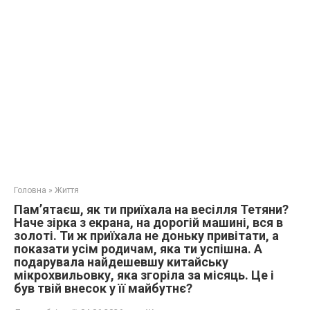
Головна
»
Життя
Пам’ятаєш, як ти приїхала на весілля Тетяни?
Наче зірка з екрана, на дорогій машині, вся в
золоті. Ти ж приїхала не доньку привітати, а
показати усім родичам, яка ти успішна. А
подарувала найдешевшу китайську
мікрохвильовку, яка згоріла за місяць. Це і
був твій внесок у її майбутнє?