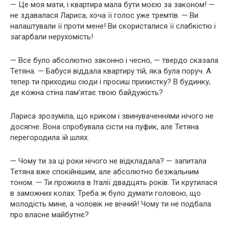
— Це моя мати, і квартира мала бути моєю за законом! —
не здавалася Лариса, хоча її голос уже тремтів. — Ви
налаштували її проти мене! Ви скористалися її слабкістю і
загарбали нерухомість!
— Все було абсолютно законно і чесно, — твердо сказала
Тетяна. — Бабуся віддала квартиру тій, яка була поруч. А
тепер ти приходиш сюди і просиш прихистку? В будинку,
де кожна стіна пам’ятає твою байдужість?
Лариса зрозуміла, що криком і звинуваченнями нічого не
досягне. Вона спробувала сісти на пуфик, але Тетяна
перегородила їй шлях.
— Чому ти за ці роки нічого не відкладала? — запитала
Тетяна вже спокійнішим, але абсолютно безжальним
тоном. — Ти прожила в Італії двадцять років. Ти крутилася
в заможних колах. Треба ж було думати головою, що
молодість мине, а чоловік не вічний! Чому ти не подбала
про власне майбутнє?