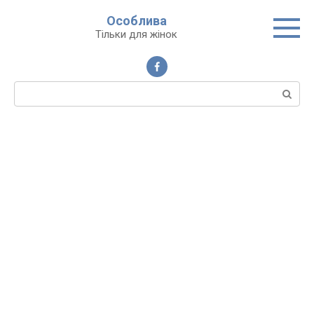
Перейти
Особлива
до
Тільки для жінок
вмісту
Пошук: