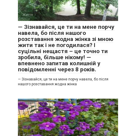
Життя
0
— Зізнавайся, це ти на мене порчу
навела, бо після нашого
розставання жодна жінка зі мною
жити так і не погодилася? І
суцільні нещастя – це точно ти
зробила, більше нікому! —
впевнено запитав колишній у
повідомленні через 8 років.
— Зізнавайся, це ти на мене порчу навела, бо після
нашого розставання жодна жінка
Життя
0