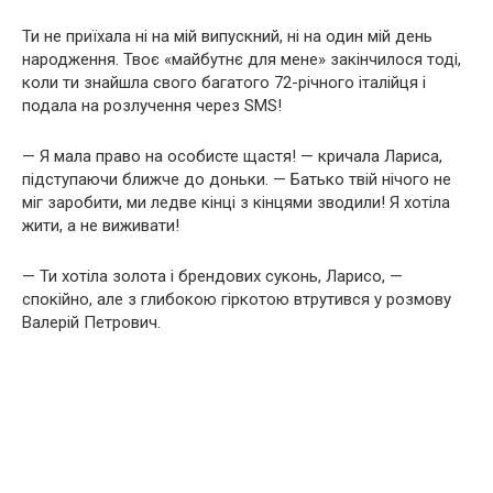
Ти не приїхала ні на мій випускний, ні на один мій день
народження. Твоє «майбутнє для мене» закінчилося тоді,
коли ти знайшла свого багатого 72-річного італійця і
подала на розлучення через SMS!
— Я мала право на особисте щастя! — кричала Лариса,
підступаючи ближче до доньки. — Батько твій нічого не
міг заробити, ми ледве кінці з кінцями зводили! Я хотіла
жити, а не виживати!
— Ти хотіла золота і брендових суконь, Ларисо, —
спокійно, але з глибокою гіркотою втрутився у розмову
Валерій Петрович.