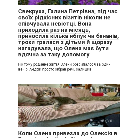
Свекруха, Галина Петрівна, під час
своїх рідкісних візитів ніколи не
співчувала невістці. Вона
приходила раз на місяць,
приносила кілька яблук чи бананів,
трохи гралася з дітьми й щоразу
нагадувала, що Олена має бути
вдячна за таку допомогу
Рік тому родинне життя Олени розсипалося за один
вечір. Андрій просто зібрав речі, залишив
Життя
0
Коли Олена привезла до Олексія в