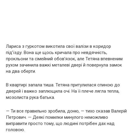
Лариса з гуркотом викотила свої валізи в коридор
під’їзду. Вона ще щось кричала про невдячність,
прокльони та сімейний обов’язок, але Тетяна впевненим
рухом зачинила важкі металеві двері й повернула замок
на два оберти.
В квартирі запала тиша. Тетяна притулилася спиною до
дверей і важко заплющила очі. На її плече лягла тепла,
мозолиста рука батька.
— Ти все правильно зробила, доню, — тихо сказав Валерій
Петрович. — Деякі помилки минулого неможливо
виправити просто тому, що людині потрібен дах над
головою.