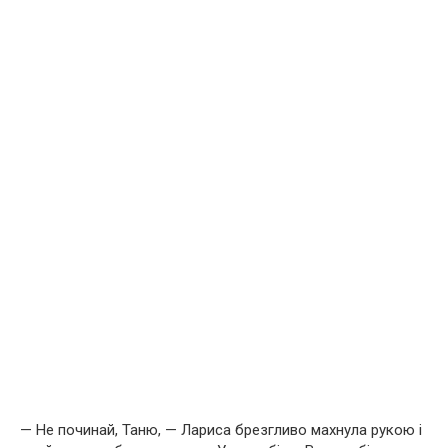
— Не починай, Таню, — Лариса брезгливо махнула рукою і