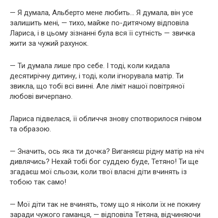
— Я думала, Альберто мене любить… Я думала, він усе
залишить мені, — тихо, майже по-дитячому відповіла
Лариса, і в цьому зізнанні була вся її сутність — звичка
жити за чужий рахунок.
— Ти думала лише про себе. І тоді, коли кидала
десятирічну дитину, і тоді, коли ігнорувала матір. Ти
звикла, що тобі всі винні. Але ліміт нашої повітряної
любові вичерпано.
Лариса підвелася, її обличчя знову спотворилося гнівом
та образою.
— Значить, ось яка ти дочка? Виганяєш рідну матір на ніч
дивлячись? Нехай тобі бог суддею буде, Тетяно! Ти ще
згадаєш мої сльози, коли твої власні діти вчинять із
тобою так само!
— Мої діти так не вчинять, тому що я ніколи їх не покину
заради чужого гаманця, — відповіла Тетяна, відчиняючи