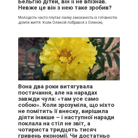
Бельгію дітей, він її не впізнав.
Невже це він з нею таке зробив?
Молодість часто плутає палку закоханість із готовністю
ділити життя. Коли Олексій побрався з Оленою,
Життя
0
Вона два роки витягувала
постачання, але на нарадах
завжди чула: «там усе само
собою». Коли зрозуміла, що ніхто
не помітить її внеску, вирішила
діяти інакше – і наступної наради
поклала на стіл не звіт, а
чотириста тридцять тисяч
гривень економії. Чи достатньо