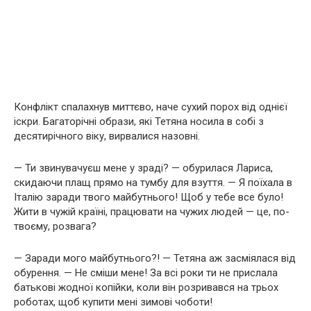
Конфлікт спалахнув миттєво, наче сухий порох від однієї
іскри. Багаторічні образи, які Тетяна носила в собі з
десятирічного віку, вирвалися назовні.
— Ти звинувачуєш мене у зраді? — обурилася Лариса,
скидаючи плащ прямо на тумбу для взуття. — Я поїхала в
Італію заради твого майбутнього! Щоб у тебе все було!
Жити в чужій країні, працювати на чужих людей — це, по-
твоєму, розвага?
— Заради мого майбутнього?! — Тетяна аж засміялася від
обурення. — Не сміши мене! За всі роки ти не прислала
батькові жодної копійки, коли він розривався на трьох
роботах, щоб купити мені зимові чоботи!