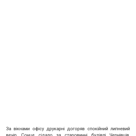
За вікнами офісу друкарні догоряв спокійний липневий
вечір. Сонце сідало за старовинні будівлі Чернівців,