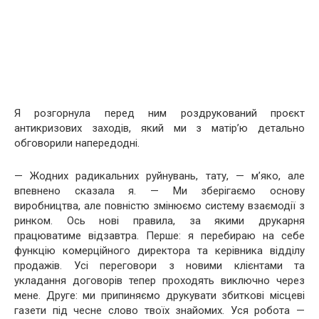
Я розгорнула перед ним роздрукований проєкт
антикризових заходів, який ми з матір’ю детально
обговорили напередодні.
— Жодних радикальних руйнувань, тату, — м’яко, але
впевнено сказала я. — Ми зберігаємо основу
виробництва, але повністю змінюємо систему взаємодії з
ринком. Ось нові правила, за якими друкарня
працюватиме відзавтра. Перше: я перебираю на себе
функцію комерційного директора та керівника відділу
продажів. Усі переговори з новими клієнтами та
укладання договорів тепер проходять виключно через
мене. Друге: ми припиняємо друкувати збиткові місцеві
газети під чесне слово твоїх знайомих. Уся робота —