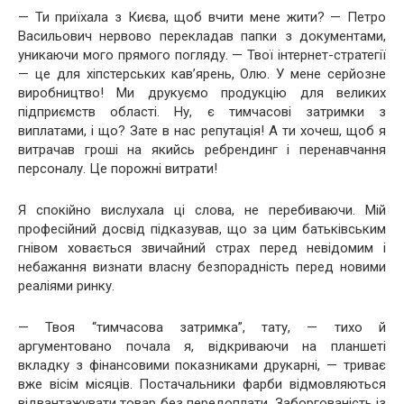
— Ти приїхала з Києва, щоб вчити мене жити? — Петро
Васильович нервово перекладав папки з документами,
уникаючи мого прямого погляду. — Твої інтернет-стратегії
— це для хіпстерських кав’ярень, Олю. У мене серйозне
виробництво! Ми друкуємо продукцію для великих
підприємств області. Ну, є тимчасові затримки з
виплатами, і що? Зате в нас репутація! А ти хочеш, щоб я
витрачав гроші на якийсь ребрендинг і перенавчання
персоналу. Це порожні витрати!
Я спокійно вислухала ці слова, не перебиваючи. Мій
професійний досвід підказував, що за цим батьківським
гнівом ховається звичайний страх перед невідомим і
небажання визнати власну безпорадність перед новими
реаліями ринку.
— Твоя “тимчасова затримка”, тату, — тихо й
аргументовано почала я, відкриваючи на планшеті
вкладку з фінансовими показниками друкарні, — триває
вже вісім місяців. Постачальники фарби відмовляються
відвантажувати товар без передоплати. Заборгованість із