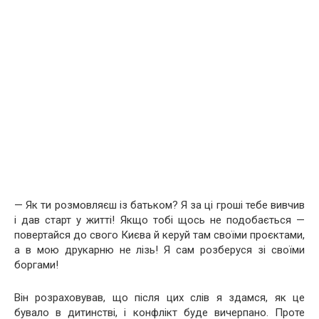
— Як ти розмовляєш із батьком? Я за ці гроші тебе вивчив
і дав старт у житті! Якщо тобі щось не подобається —
повертайся до свого Києва й керуй там своїми проєктами,
а в мою друкарню не лізь! Я сам розберуся зі своїми
боргами!
Він розраховував, що після цих слів я здамся, як це
бувало в дитинстві, і конфлікт буде вичерпано. Проте