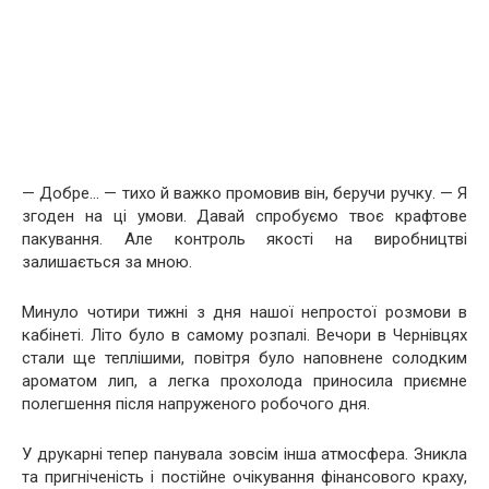
— Добре… — тихо й важко промовив він, беручи ручку. — Я
згоден на ці умови. Давай спробуємо твоє крафтове
пакування. Але контроль якості на виробництві
залишається за мною.
Минуло чотири тижні з дня нашої непростої розмови в
кабінеті. Літо було в самому розпалі. Вечори в Чернівцях
стали ще теплішими, повітря було наповнене солодким
ароматом лип, а легка прохолода приносила приємне
полегшення після напруженого робочого дня.
У друкарні тепер панувала зовсім інша атмосфера. Зникла
та пригніченість і постійне очікування фінансового краху,