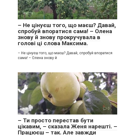
Життя
0
– Не цінуєш того, що маєш? Давай,
спробуй впоратися сама! – Олена
знову й знову прокручувала в
голові ці слова Максима.
– Не цінуєш того, що маєш? Давай, спробуй впоратися
сама! – Олена знову й
Життя
0
– Ти просто перестав бути
цікавим, – сказала Женя нарешті. –
Працюєш – так. Але завжди