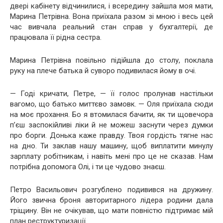
двері кабінету відчинилися, і всередину зайшла моя мати,
Марина Петрівна. Вона приїхала разом зі мною і весь цей
час вивчала реальний стан справ у бухгалтерії, де
працювала її рідна сестра.
Марина Петрівна повільно підійшла до столу, поклала
руку на плече батька й суворо подивилася йому в очі.
— Годі кричати, Петре, — її голос пролунав настільки
вагомо, що батько миттєво замовк. — Оля приїхала сюди
на моє прохання. Бо я втомилася бачити, як ти щовечора
п’єш заспокійливі ліки й не можеш заснути через думки
про борги. Донька каже правду. Твоя гордість тягне нас
на дно. Ти заклав нашу машину, щоб виплатити минулу
зарплату робітникам, і навіть мені про це не сказав. Нам
потрібна допомога Олі, і ти це чудово знаєш.
Петро Васильович розгублено подивився на дружину.
Його звична броня авторитарного лідера родини дала
тріщину. Він не очікував, що мати повністю підтримає мій
план реструктуризації.