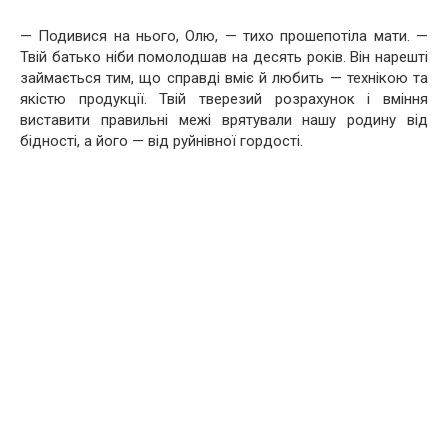
— Подивися на нього, Олю, — тихо прошепотіла мати. —
Твій батько ніби помолодшав на десять років. Він нарешті
займається тим, що справді вміє й любить — технікою та
якістю продукції. Твій тверезий розрахунок і вміння
виставити правильні межі врятували нашу родину від
бідності, а його — від руйнівної гордості.