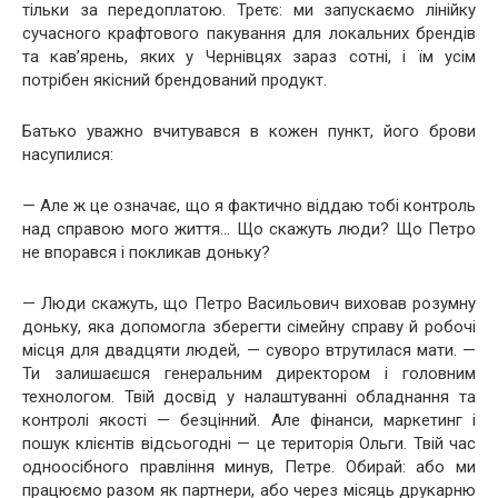
тільки за передоплатою. Третє: ми запускаємо лінійку
сучасного крафтового пакування для локальних брендів
та кав’ярень, яких у Чернівцях зараз сотні, і їм усім
потрібен якісний брендований продукт.
Батько уважно вчитувався в кожен пункт, його брови
насупилися:
— Але ж це означає, що я фактично віддаю тобі контроль
над справою мого життя… Що скажуть люди? Що Петро
не впорався і покликав доньку?
— Люди скажуть, що Петро Васильович виховав розумну
доньку, яка допомогла зберегти сімейну справу й робочі
місця для двадцяти людей, — суворо втрутилася мати. —
Ти залишаєшся генеральним директором і головним
технологом. Твій досвід у налаштуванні обладнання та
контролі якості — безцінний. Але фінанси, маркетинг і
пошук клієнтів відсьогодні — це територія Ольги. Твій час
одноосібного правління минув, Петре. Обирай: або ми
працюємо разом як партнери, або через місяць друкарню