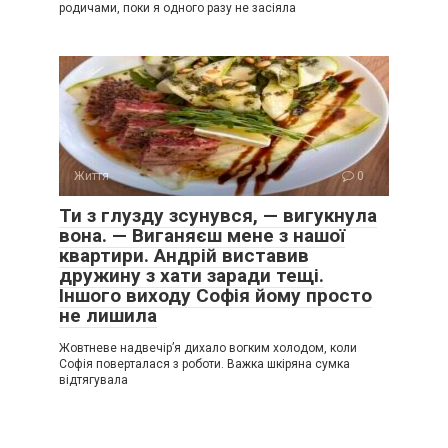
родичами, поки я одного разу не засіяла
Життя
0
Ти з глузду зсунувся, — вигукнула
вона. — Виганяєш мене з нашої
квартири. Андрій виставив
дружину з хати заради тещі.
Іншого виходу Софія йому просто
не лишила
Жовтневе надвечір’я дихало вогким холодом, коли
Софія поверталася з роботи. Важка шкіряна сумка
відтягувала