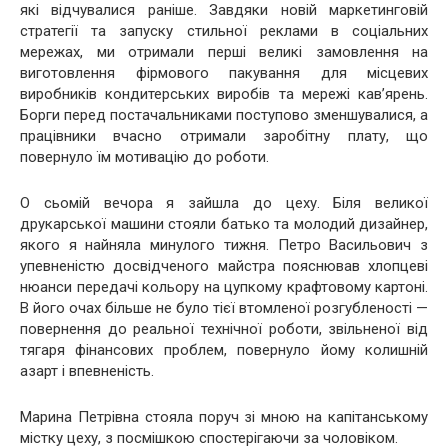
які відчувалися раніше. Завдяки новій маркетинговій
стратегії та запуску стильної реклами в соціальних
мережах, ми отримали перші великі замовлення на
виготовлення фірмового пакування для місцевих
виробників кондитерських виробів та мережі кав’ярень.
Борги перед постачальниками поступово зменшувалися, а
працівники вчасно отримали заробітну плату, що
повернуло їм мотивацію до роботи.
О сьомій вечора я зайшла до цеху. Біля великої
друкарської машини стояли батько та молодий дизайнер,
якого я найняла минулого тижня. Петро Васильович з
упевненістю досвідченого майстра пояснював хлопцеві
нюанси передачі кольору на цупкому крафтовому картоні.
В його очах більше не було тієї втомленої розгубленості —
повернення до реальної технічної роботи, звільненої від
тягаря фінансових проблем, повернуло йому колишній
азарт і впевненість.
Марина Петрівна стояла поруч зі мною на капітанському
містку цеху, з посмішкою спостерігаючи за чоловіком.