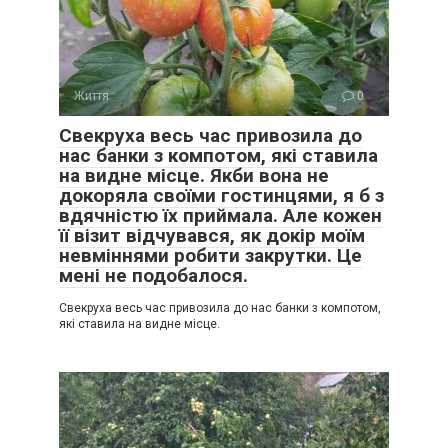
Життя
0
Свекруха весь час привозила до
нас банки з компотом, які ставила
на видне місце. Якби вона не
докоряла своїми гостинцями, я б з
вдячністю їх приймала. Але кожен
її візит відчувався, як докір моїм
невміннями робити закрутки. Це
мені не подобалося.
Свекруха весь час привозила до нас банки з компотом,
які ставила на видне місце.