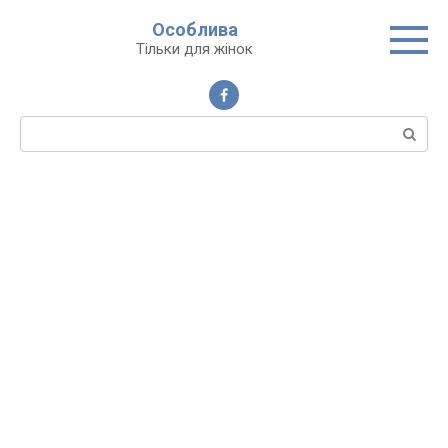
Перейти
Особлива
до
Тільки для жінок
вмісту
Пошук: