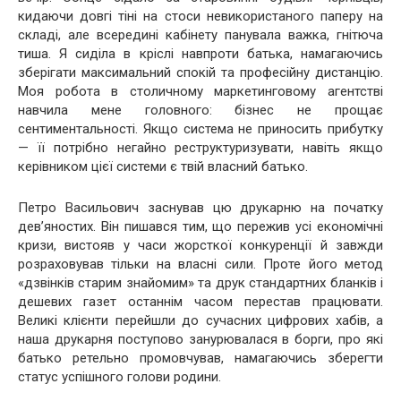
кидаючи довгі тіні на стоси невикористаного паперу на
складі, але всередині кабінету панувала важка, гнітюча
тиша. Я сиділа в кріслі навпроти батька, намагаючись
зберігати максимальний спокій та професійну дистанцію.
Моя робота в столичному маркетинговому агентстві
навчила мене головного: бізнес не прощає
сентиментальності. Якщо система не приносить прибутку
— її потрібно негайно реструктуризувати, навіть якщо
керівником цієї системи є твій власний батько.
Петро Васильович заснував цю друкарню на початку
дев’яностих. Він пишався тим, що пережив усі економічні
кризи, вистояв у часи жорсткої конкуренції й завжди
розраховував тільки на власні сили. Проте його метод
«дзвінків старим знайомим» та друк стандартних бланків і
дешевих газет останнім часом перестав працювати.
Великі клієнти перейшли до сучасних цифрових хабів, а
наша друкарня поступово занурювалася в борги, про які
батько ретельно промовчував, намагаючись зберегти
статус успішного голови родини.