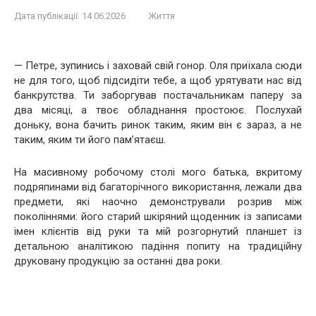
Дата публікації:
14.06.2026
Життя
— Петре, зупинись і заховай свій гонор. Оля приїхала сюди
не для того, щоб підсидіти тебе, а щоб урятувати нас від
банкрутства. Ти заборгував постачальникам паперу за
два місяці, а твоє обладнання простоює. Послухай
доньку, вона бачить ринок таким, яким він є зараз, а не
таким, яким ти його пам’ятаєш.
На масивному робочому столі мого батька, вкритому
подряпинами від багаторічного використання, лежали два
предмети, які наочно демонстрували розрив між
поколіннями: його старий шкіряний щоденник із записами
імен клієнтів від руки та мій розгорнутий планшет із
детальною аналітикою падіння попиту на традиційну
друковану продукцію за останні два роки.