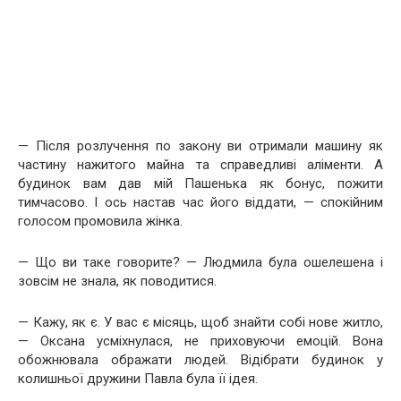
— Після розлучення по закону ви отримали машину як
частину нажитого майна та справедливі аліменти. А
будинок вам дав мій Пашенька як бонус, пожити
тимчасово. І ось настав час його віддати, — спокійним
голосом промовила жінка.
— Що ви таке говорите? — Людмила була ошелешена і
зовсім не знала, як поводитися.
— Кажу, як є. У вас є місяць, щоб знайти собі нове житло,
— Оксана усміхнулася, не приховуючи емоцій. Вона
обожнювала ображати людей. Відібрати будинок у
колишньої дружини Павла була її ідея.