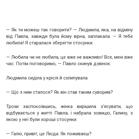
— Як ти можеш так говорити? — Людмила, яка, на відміну
від Павла, завжди була йому вірна, заплакала. — Я тебе
любила! Я старалася зберегти стосунки.
— Любила чи не любила, це вже не важливо! Все, мені вже
час. Потім поговоримо, — Павло скинув дзвінок.
Людмила сиділа у кріслі й схлипувала.
— Що з ним сталося? Як він став таким суворим?
Трохи заспокоївшись, жінка вирішила з’ясувати, що
відбувається у житті Павла, і набрала зовицю, Галину, з
якою у неї були хороші стосунки.
— Галю, привіт, це Люда. Як поживаєш?