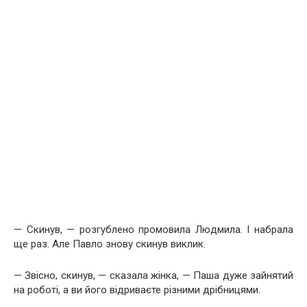
— Скинув, — розгублено промовила Людмила. І набрала
ще раз. Але Павло знову скинув виклик.
— Звісно, скинув, — сказала жінка, — Паша дуже зайнятий
на роботі, а ви його відриваєте різними дрібницями.