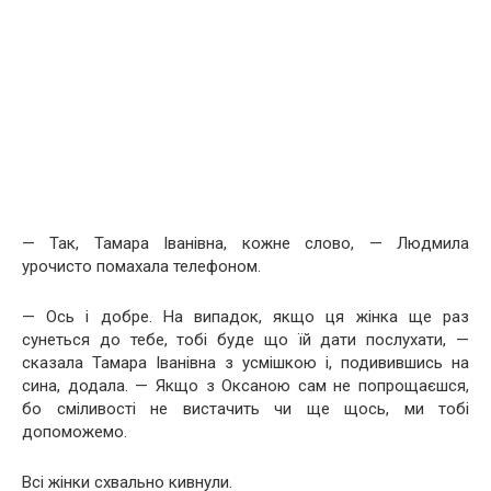
— Так, Тамара Іванівна, кожне слово, — Людмила
урочисто помахала телефоном.
— Ось і добре. На випадок, якщо ця жінка ще раз
сунеться до тебе, тобі буде що їй дати послухати, —
сказала Тамара Іванівна з усмішкою і, подивившись на
сина, додала. — Якщо з Оксаною сам не попрощаєшся,
бо сміливості не вистачить чи ще щось, ми тобі
допоможемо.
Всі жінки схвально кивнули.