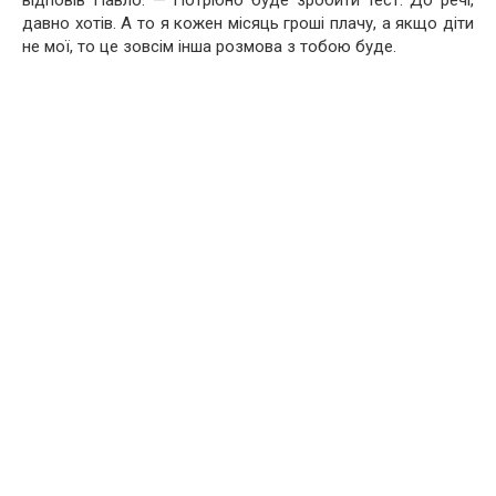
відповів Павло. — Потрібно буде зробити тест. До речі,
давно хотів. А то я кожен місяць гроші плачу, а якщо діти
не мої, то це зовсім інша розмова з тобою буде.