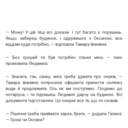
— Можу! У цій теці всі докази. І тут багато є порушень.
Якщо забереш будинок, і одружишся з Оксаною, все
віддам куди потрібно, — відповіла Тамара Іванівна.
— Без грошей ти був потрібен тільки мені, — тихо
промовила Людмила.
— Значить так, синку, мені треба думати про онуків, —
Тамара Іванівна попросила офіціанта принести склянку
води й продовжила. Ось як ми поступимо. Поїдемо до
нотаріуса, і ти підпишеш Людмилі дарчу на будинок. Всі
документи підготовлені. Це покриє все те, що ти сховав.
— Рішення треба приймати зараз, брате, — додала Галина.
— Гроші чи Оксана?