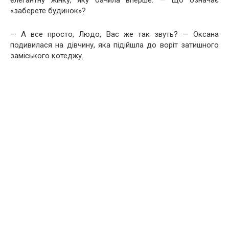
елегантну жінку, яку бачила вперше. — Що означає
«заберете будинок»?
— А все просто, Людо, Вас же так звуть? — Оксана
подивилася на дівчину, яка підійшла до воріт затишного
заміського котеджу.