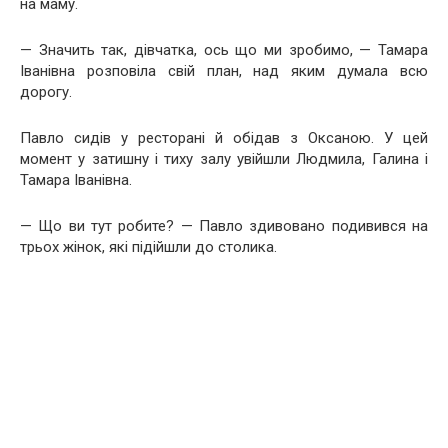
на маму.
— Значить так, дівчатка, ось що ми зробимо, — Тамара
Іванівна розповіла свій план, над яким думала всю
дорогу.
Павло сидів у ресторані й обідав з Оксаною. У цей
момент у затишну і тиху залу увійшли Людмила, Галина і
Тамара Іванівна.
— Що ви тут робите? — Павло здивовано подивився на
трьох жінок, які підійшли до столика.