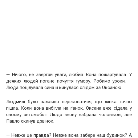
— Нічого, не звертай уваги, любий. Вона пожартувала. У
деяких людей погане почуття гумору. Робимо уроки, —
Люда поцілувала сина й кинулася слідом за Оксаною.
Людмилі було важливо переконатися, що жінка точно
пішла. Коли вона вибігла на ґанок, Оксана вже сідала у
своєму автомобілі. Люда знову набрала чоловікові, але
Павло скинув дзвінок.
— Невже це правда? Невже вона забере наш будинок? А