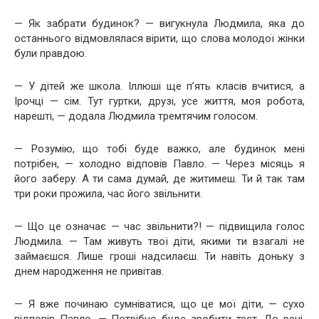
— Як забрати будинок? — вигукнула Людмила, яка до
останнього відмовлялася вірити, що слова молодої жінки
були правдою.
— У дітей же школа. Іллюші ще п’ять класів вчитися, а
Ірочці — сім. Тут гуртки, друзі, усе життя, моя робота,
нарешті, — додала Людмила тремтячим голосом.
— Розумію, що тобі буде важко, але будинок мені
потрібен, — холодно відповів Павло. — Через місяць я
його заберу. А ти сама думай, де житимеш. Ти й так там
три роки прожила, час його звільнити.
— Що це означає — час звільнити?! — підвищила голос
Людмила. — Там живуть твої діти, якими ти взагалі не
займаєшся. Лише гроші надсилаєш. Ти навіть доньку з
днем народження не привітав.
— Я вже починаю сумніватися, що це мої діти, — сухо