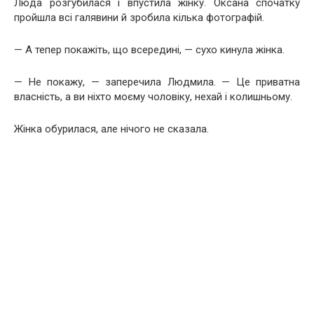
Люда розгубилася і впустила жінку. Оксана спочатку
пройшла всі галявини й зробила кілька фотографій.
— А тепер покажіть, що всередині, — сухо кинула жінка.
— Не покажу, — заперечила Людмила. — Це приватна
власність, а ви ніхто моєму чоловіку, нехай і колишньому.
Жінка обурилася, але нічого не сказала.