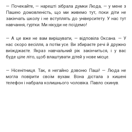
— Почекайте, — нарешті зібрала думки Люда, — у мене з
Пашею домовленість, що ми живемо тут, поки діти не
закінчать школу і не вступлять до університету. У нас тут
навчання, гуртки. Ми нікуди не поїдемо!
— А це вже не вам вирішувати, — відповіла Оксана. — У
нас скоро весілля, а потім усе. Ви збираєте речі й дружно
виїжджаєте. Якраз навчальний рік закінчиться, і у вас
буде ціле літо, щоб влаштувати дітей у нове місце.
— Нісенітниця. Так, я негайно дзвоню Паші! — Люда не
могла повірити своїм вухам. Вона дістала з кишені
телефон і набрала колишнього чоловіка. Павло скинув.