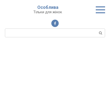
Перейти
Особлива
до
Тільки для жінок
вмісту
Пошук: