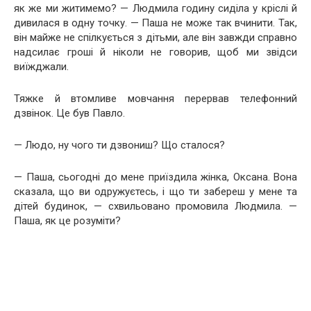
як же ми житимемо? — Людмила годину сиділа у кріслі й
дивилася в одну точку. — Паша не може так вчинити. Так,
він майже не спілкується з дітьми, але він завжди справно
надсилає гроші й ніколи не говорив, щоб ми звідси
виїжджали.
Тяжке й втомливе мовчання перервав телефонний
дзвінок. Це був Павло.
— Людо, ну чого ти дзвониш? Що сталося?
— Паша, сьогодні до мене приїздила жінка, Оксана. Вона
сказала, що ви одружуєтесь, і що ти забереш у мене та
дітей будинок, — схвильовано промовила Людмила. —
Паша, як це розуміти?