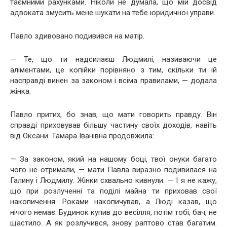
таємними рахунками. Ніколи не думала, що мій досвід
адвоката змусить мене шукати на тебе юридичної управи.
Павло здивовано подивився на матір.
— Те, що ти надсилаєш Людмилі, називаючи це
аліментами, це копійки порівняно з тим, скільки ти їй
насправді винен за законом і всіма правилами, — додала
жінка.
Павло притих, бо знав, що мати говорить правду. Він
справді приховував більшу частину своїх доходів, навіть
від Оксани. Тамара Іванівна продовжила:
— За законом, який на нашому боці, твої онуки багато
чого не отримали, — мати Павла виразно подивилася на
Галину і Людмилу. Жінки схвально кивнули. — І я не кажу,
що при розлученні та поділі майна ти приховав свої
накопичення. Роками накопичував, а Люді казав, що
нічого немає. Будинок купив до весілля, потім тобі, бач, не
щастило. А як розлучився, знову раптово став багатим.