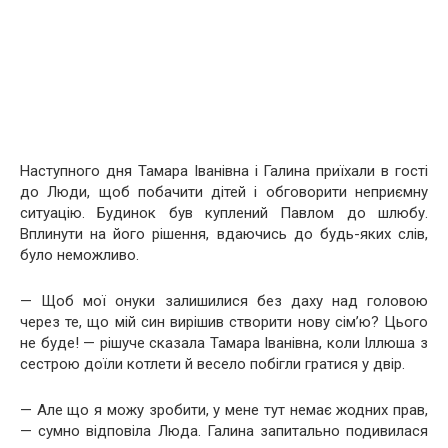
Наступного дня Тамара Іванівна і Галина приїхали в гості
до Люди, щоб побачити дітей і обговорити неприємну
ситуацію. Будинок був куплений Павлом до шлюбу.
Вплинути на його рішення, вдаючись до будь-яких слів,
було неможливо.
— Щоб мої онуки залишилися без даху над головою
через те, що мій син вирішив створити нову сім’ю? Цього
не буде! — рішуче сказала Тамара Іванівна, коли Іллюша з
сестрою доїли котлети й весело побігли гратися у двір.
— Але що я можу зробити, у мене тут немає жодних прав,
— сумно відповіла Люда. Галина запитально подивилася