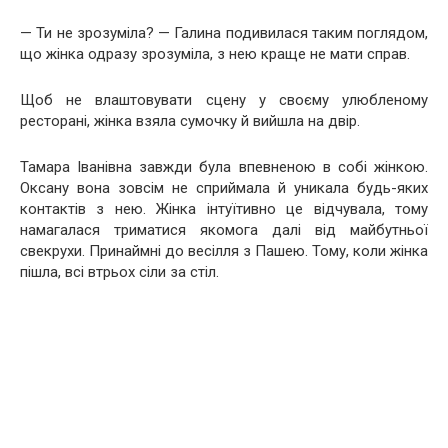
— Ти не зрозуміла? — Галина подивилася таким поглядом,
що жінка одразу зрозуміла, з нею краще не мати справ.
Щоб не влаштовувати сцену у своєму улюбленому
ресторані, жінка взяла сумочку й вийшла на двір.
Тамара Іванівна завжди була впевненою в собі жінкою.
Оксану вона зовсім не сприймала й уникала будь-яких
контактів з нею. Жінка інтуїтивно це відчувала, тому
намагалася триматися якомога далі від майбутньої
свекрухи. Принаймні до весілля з Пашею. Тому, коли жінка
пішла, всі втрьох сіли за стіл.