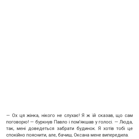
— Ох ця жінка, нікого не слухає! Я ж їй сказав, що сам
поговорю! — буркнув Павло і пом’якшав у голосі. — Люда,
так, мені доведеться забрати будинок. Я хотів тобі це
спокійно пояснити, але, бачиш, Оксана мене випередила.