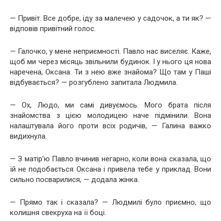
— Привіт. Все добре, іду за малечею у садочок, а ти як? —
відповів привітний голос.
— Галочко, у мене неприємності. Павло нас виселяє. Каже,
щоб ми через місяць звільнили будинок. І у нього ця нова
наречена, Оксана. Ти з нею вже знайома? Що там у Паші
відбувається? — розгублено запитала Людмила.
— Ох, Людо, ми самі дивуємось. Мого брата після
знайомства з цією молодицею наче підмінили. Вона
налаштувала його проти всіх родичів, — Галина важко
видихнула.
— З матір’ю Павло вчинив негарно, коли вона сказала, що
їй не подобається Оксана і привела тебе у приклад. Вони
сильно посварилися, — додала жінка.
— Прямо так і сказала? — Людмилі було приємно, що
колишня свекруха на її боці.