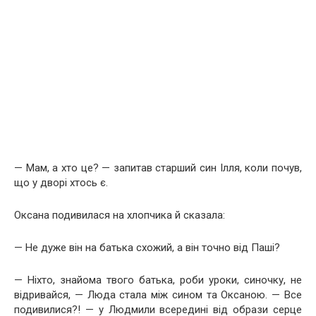
— Мам, а хто це? — запитав старший син Ілля, коли почув,
що у дворі хтось є.
Оксана подивилася на хлопчика й сказала:
— Не дуже він на батька схожий, а він точно від Паші?
— Ніхто, знайома твого батька, роби уроки, синочку, не
відривайся, — Люда стала між сином та Оксаною. — Все
подивилися?! — у Людмили всередині від образи серце