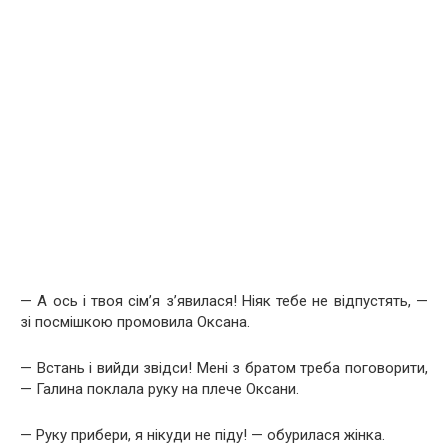
— А ось і твоя сім’я з’явилася! Ніяк тебе не відпустять, —
зі посмішкою промовила Оксана.
— Встань і вийди звідси! Мені з братом треба поговорити,
— Галина поклала руку на плече Оксани.
— Руку прибери, я нікуди не піду! — обурилася жінка.