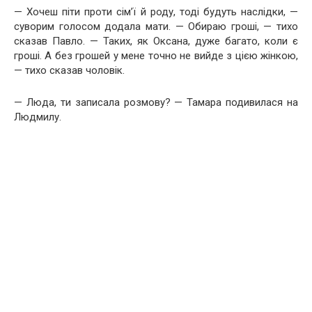
— Хочеш піти проти сім’ї й роду, тоді будуть наслідки, —
суворим голосом додала мати. — Обираю гроші, — тихо
сказав Павло. — Таких, як Оксана, дуже багато, коли є
гроші. А без грошей у мене точно не вийде з цією жінкою,
— тихо сказав чоловік.
— Люда, ти записала розмову? — Тамара подивилася на
Людмилу.