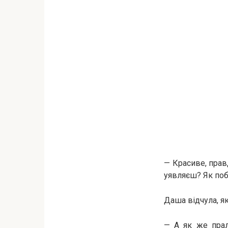
— Красиве, прав
уявляєш? Як поб
Даша відчула, як
— А як же прал