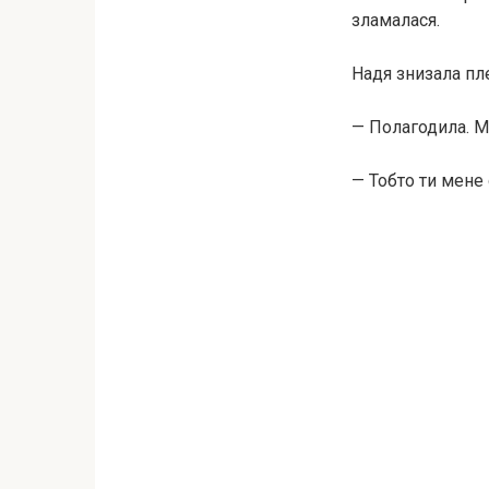
зламалася.
Надя знизала пл
— Полагодила. М
— Тобто ти мене