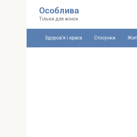
Перейти
Особлива
до
вмісту
Тільки для жінок
Здоров’я і краса
Стосунки
Жит