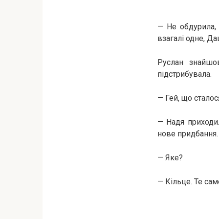
— Не обдурила, 
взагалі одне, Да
Руслан знайшо
підстрибувала.
— Гей, що сталос
— Надя приходи
нове придбання.
— Яке?
— Кільце. Те сам