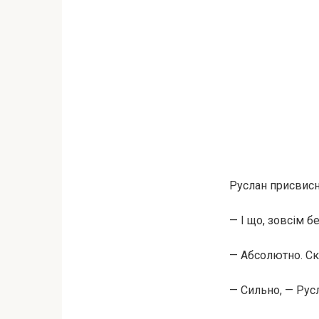
Руслан присвисн
— І що, зовсім 
— Абсолютно. Ск
— Сильно, — Русл