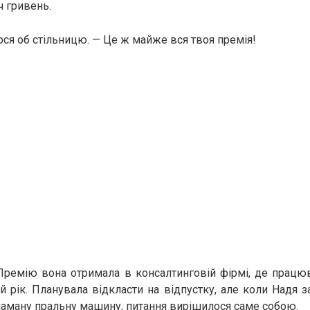
ч гривень.
рся об стільницю. — Це ж майже вся твоя премія!
Премію вона отримала в консалтинговій фірмі, де працю
ій рік. Планувала відкласти на відпустку, але коли Надя 
ламану пральну машину, питання вирішилося саме собою.