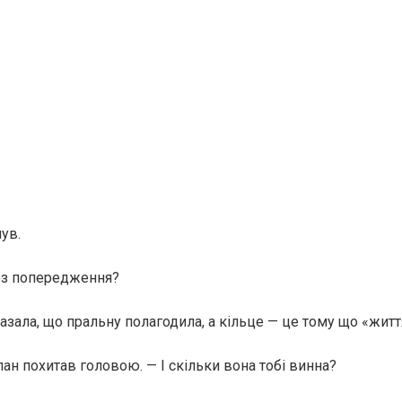
ув.
без попередження?
азала, що пральну полагодила, а кільце — це тому що «житт
ан похитав головою. — І скільки вона тобі винна?