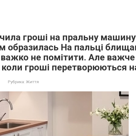
чила гроші на пральну машину,
ім образилась На пальці блища
 важко не помітити. Але важче
 коли гроші перетворюються н
Рубрика:
Життя