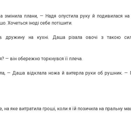
а змінила плани, — Надя опустила руку й подивилася на
шо. Хочеться іноді себе потішити.
в дружину на кухні. Даша різала овочі з такою с
я? — він обережно торкнувся її плеча.
ла, — Даша відклала ножа й витерла руки об рушник. — 
е, на яке витратила гроші, коли я їй позичила на пральну м