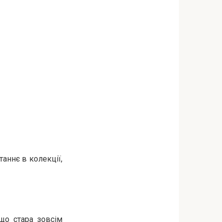
аннє в колекції,
що стара зовсім