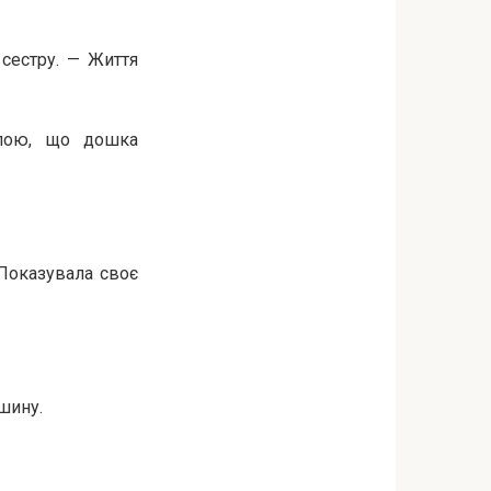
 сестру. — Життя
илою, що дошка
Показувала своє
ашину.