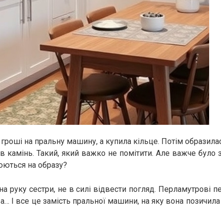
 гроші на пральну машину, а купила кільце. Потім образила
в камінь. Такий, який важко не помітити. Але важче було 
юються на образу?
а руку сестри, не в силі відвести погляд. Перламутрові 
а… І все це замість пральної машини, на яку вона позичил