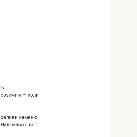
сь
зрозуміти — коли
переливи каменю,
а Наді майже всю