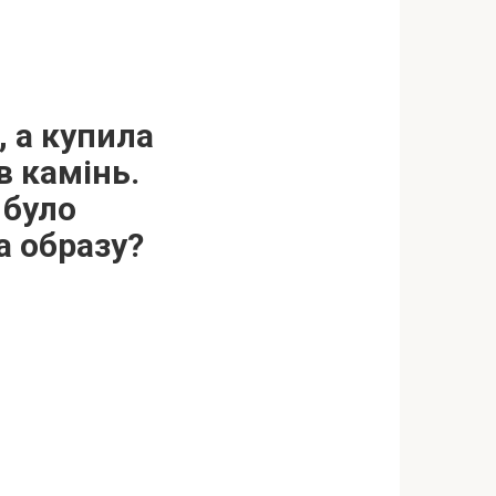
 а купила
в камінь.
 було
а образу?