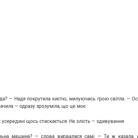
да? — Надя покрутила кистю, милуючись грою світла. — Ост
ачила — одразу зрозуміла, що це моє.
 усередині щось стискається. Не злість — здивування.
ьна машина? — слова вирвалися самі. — Ти ж казала, 