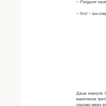
— П’ятдесят тися
— Ого! — він опе
Даша кивнула. 
аналітиком трет
сльозах через з