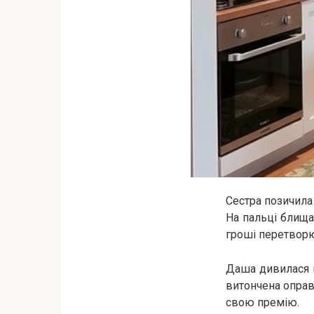
Сестра позичила
На пальці блища
гроші перетвор
Даша дивилася н
витончена оправ
свою премію.