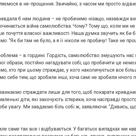
яємося в не-прощення. Звичайно, з часом ми просто відви
 завдала б нам людина – не пробачимо нізащо, назавжди в
 Починається війна самолюбства. Чому? Тому що, коли ми не
е почуття власної важливості. Наша думка звучить як би б
о: “Як би там не було, а я її ніколи не пробачу! Таке не пр
облема – в гордині. Гордість, самолюбство змушують нас 
ної образи, постійно нагадувати собі, що пробачити це нем
мо, хто при цьому страждає, у кого накопичується все біл
о себе тим, що зробили інші, хоча самі не зробили нічого п
 звикаємо страждати лише для того, щоб покарати кривдни
аленькі діти, які закочують істерики, хоча насправді прост
бе увагу. Ми завдаємо біль собі ж, заявляючи: “Дивись, що
ле саме так все і відбувається. У багатьох випадках ми нав