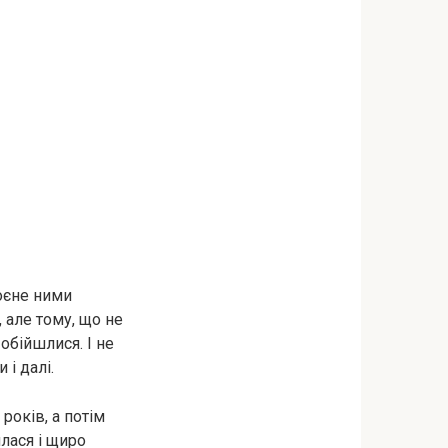
коєне ними
 але тому, що не
 обійшлися. І не
 і далі.
років, а потім
лася і щиро