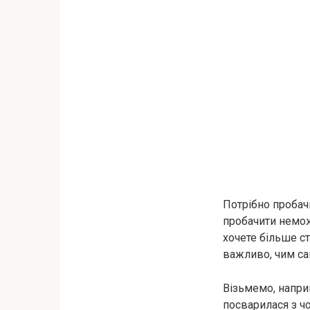
Потрібно пробачи
пробачити немож
хочете більше ст
важливо, чим сам
Візьмемо, наприк
посварилася з ч