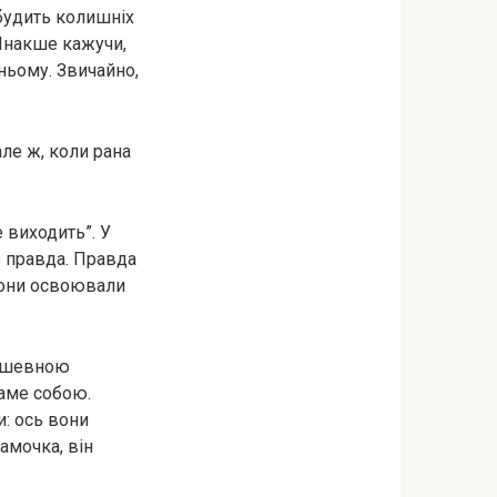
будить колишніх
 Інакше кажучи,
ньому. Звичайно,
але ж, коли рана
е виходить”. У
е правда. Правда
 Вони освоювали
 душевною
саме собою.
и: ось вони
амочка, він