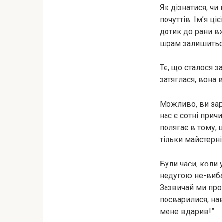
Як дізнатися, ч
почуттів. Ім’я ц
дотик до рани в
шрам залишиться;
Те, що сталося з
затяглася, вона 
Можливо, ви зара
нас є сотні прич
полягає в тому, 
тільки майстерн
Були часи, коли 
недугою не-виба
Зазвичай ми про
посварилися, нав
мене вдарив!”