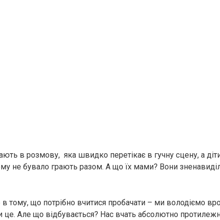
ають в розмову, яка швидко перетікає в гучну сцену, а діт
чому не бувало грають разом. А що їх мами? Вони зненавиді
е в тому, що потрібно вчитися пробачати – ми володіємо 
и це. Але що відбувається? Нас вчать абсолютно протилежно