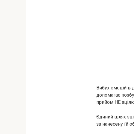
Вибух емоцій в 
допомагає позбут
прийом НЕ зцілю
Єдиний шлях зці
за нанесену їй о