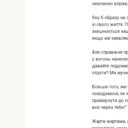
невпинно вправл
Яку б образу не
зі свого життя.
зміцнюється наш
якщо ми заявляєм
Але справжня пр
у вогонь нанесе
давайте подумає
отрути? Ми мучим
Більше того, ми
поводимося, як м
привернути до се
все через тебе!”
Жарти жартами, а