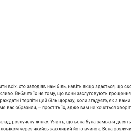
ти всіх, хто заподіяв нам біль, навіть якщо здається, що с
ливо. Вибачте їх не тому, що вони заслуговують прощення,
раждати і терпіти цей біль щоразу, коли згадуєте, як з вами
е вас образили, – простіть їх, адже вам не хочеться хворіти
лад, розлучену жінку. Уявіть, що вона була заміжня десять 
оловіком через якийсь жaхливий його вчинок. Вона розлучи