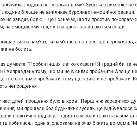
и пробачила людина по-справжньому? Зустріч з ним вже не 
ієї людини більше не викликає бурхливої емоційної реакції.
же не завдає болю – це і означає, що ти простив по-справж
 на емоційному тілі, як і на шкірі, залишаються сліди.
алишається в пам’яті, ти пам’ятаєш про все, що переживав, 
вже не болить.
з думаєте: “Пробач інших: легко сказати! Я і радий би, та н
ин і виправдань тому, що ми не в силах пробачити. Але це н
що ті хто не вміє пробачати, тому що звикли не пробачати.
ість непрощення.
у нас, дітей, прощення було в крові. Перш ніж заразитися
чення, ми прощали без будь-яких зусиль, це відбувалося 
щали практично відразу. Подивіться коли грають разом діт
іть побилися, і один зі сльозами на очах біжить до мами: “М