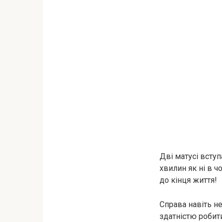
Дві матусі вступ
хвилин як ні в 
до кінця життя!
Справа навіть н
здатністю робит