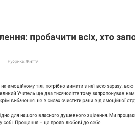
лення: пробачити всіх, хто зап
Рубрика:
Життя
а емоційному тілі, потрібно вимити з неї всю заразу, всю 
еликий Учитель ще два тисячоліття тому запропонував нам
крім вибачення, не в силах очистити рани від емоційної отр
дно для нашого власного душевного зцілення. Ми прощає
у собі. Прощення – це прояв любові до себе.