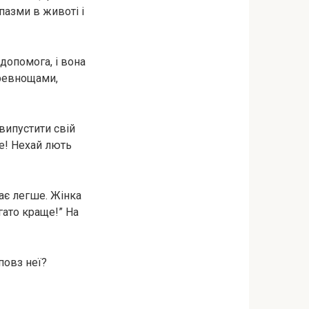
пазми в животі і
 допомога, і вона
 ревнощами,
випустити свій
те! Нехай лють
тає легше. Жінка
гато краще!” На
 повз неї?