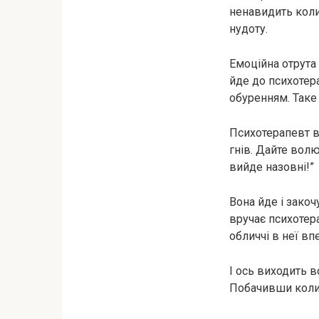
ненавидить колиш
нудоту.
Емоційна отрута 
йде до психотера
обуренням. Так
Психотерапевт ві
гнів. Дайте волю
вийде назовні!”
Вона йде і закоч
вручає психотера
обличчі в неї в
І ось виходить в
Побачивши колиш