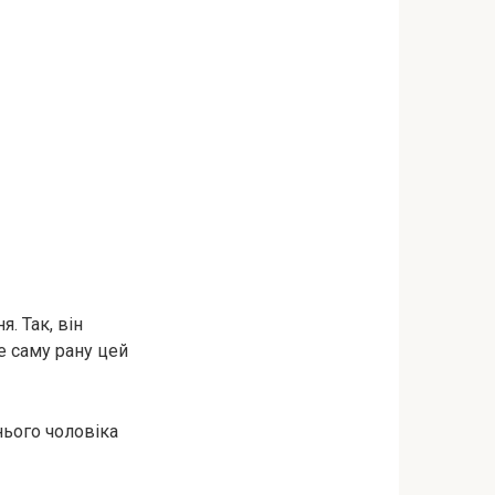
. Так, він
е саму рану цей
нього чоловіка