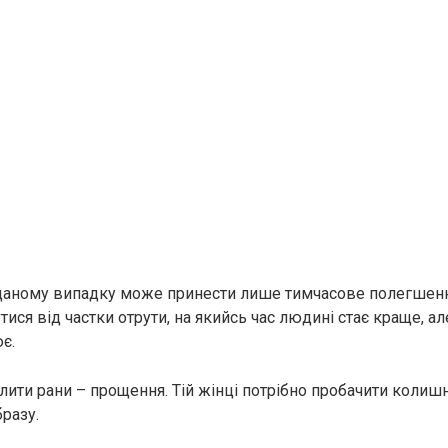
даному випадку може принести лише тимчасове полегшення
ися від частки отрути, на якийсь час людині стає краще, ал
є.
лити рани – прощення. Тій жінці потрібно пробачити колиш
бразу.