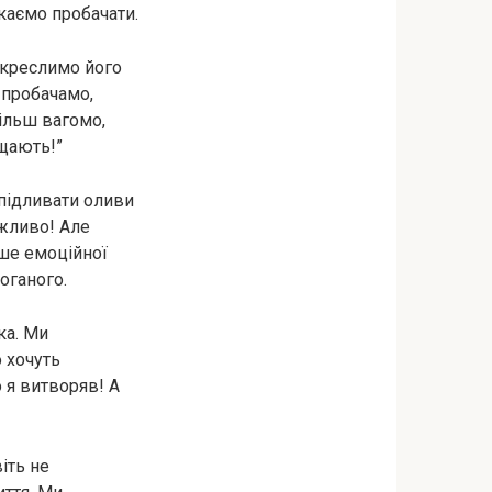
каємо пробачати.
икреслимо його
 пробачамо,
ільш вагомо,
ощають!”
підливати оливи
ожливо! Але
ьше емоційної
оганого.
ка. Ми
о хочуть
 я витворяв! А
іть не