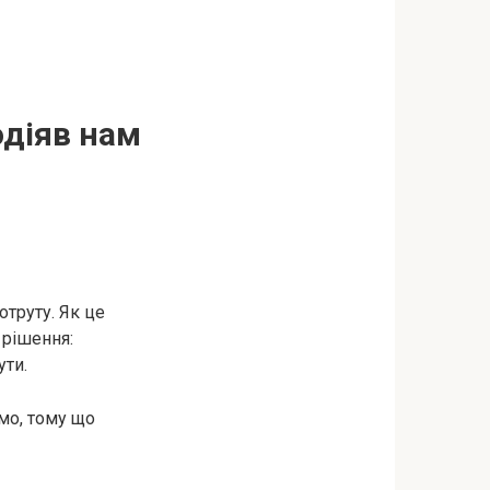
одіяв нам
отруту. Як це
 рішення:
ути.
мо, тому що