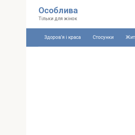
Перейти
Особлива
до
вмісту
Тільки для жінок
Здоров’я і краса
Стосунки
Жит