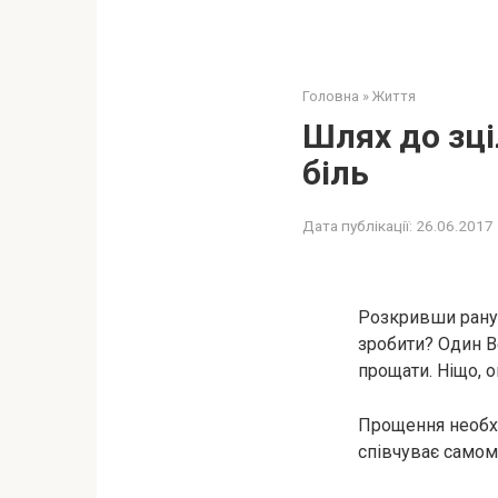
Головна
»
Життя
Шлях до зці
біль
Дата публікації:
26.06.2017
Розкривши рану н
зробити? Один В
прощати. Ніщо, о
Прощення необхі
співчуває самом