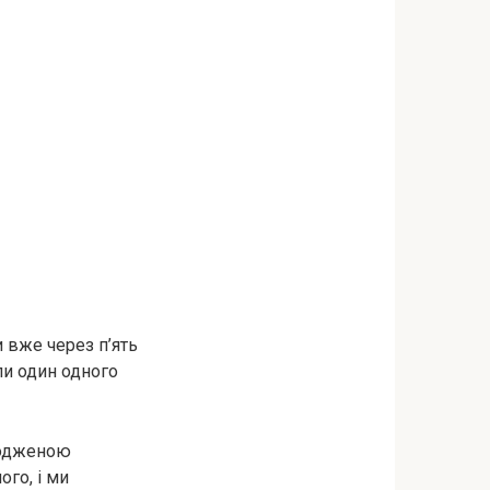
и вже через п’ять
ли один одного
вродженою
го, і ми