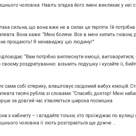
нього чоловіка. Навіть згадка його імені викликає у неї с
така сильна, що вона вже не в силах це терпіти. Їй потрібна
певта. Вона каже: “Мені боляче. Все в мені кипить гнівом,
е не прощають! Я ненавиджу цю людину!”
дповідає: “Вам потрібно виплеснути емоції, виговоритися, 
 своєму роздратуванню: візьміть подушку і кусайте її, бий
ує сама собі істерику, влаштовує свідомий вибух емоцій. С
певта тисячі рублів зі словами: “Спасибі, доктор! Мені наба
перше за довгий час з’являється широка посмішка.
она з кабінету – і вгадайте тільки, хто проїжджає по вулиці
нього чоловіка її лють розгорається ще дужче …