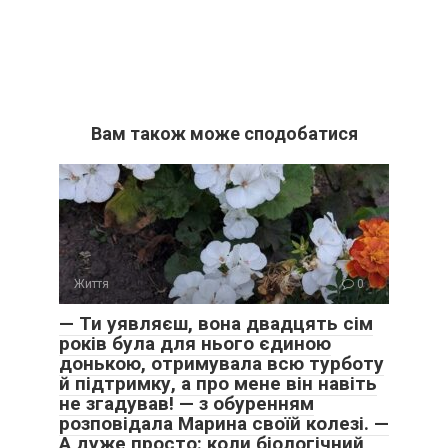
Вам також може сподобатися
Життя
0
— Ти уявляєш, вона двадцять сім
років була для нього єдиною
донькою, отримувала всю турботу
й підтримку, а про мене він навіть
не згадував! — з обуренням
розповідала Марина своїй колезі. —
А дуже просто: коли біологічний