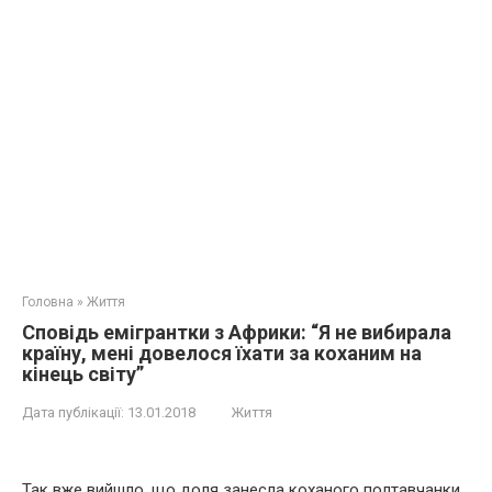
Головна
»
Життя
Сповідь емігрантки з Африки: “Я не вибирала
країну, мені довелося їхати за коханим на
кінець світу”
Дата публікації:
13.01.2018
Життя
Так вже вийшло, що доля занесла коханого полтавчанки