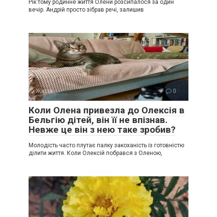
Рік тому родинне життя Олени розсипалося за один
вечір. Андрій просто зібрав речі, залишив
Життя
0
Коли Олена привезла до Олексія в
Бельгію дітей, він її не впізнав.
Невже це він з нею таке зробив?
Молодість часто плутає палку закоханість із готовністю
ділити життя. Коли Олексій побрався з Оленою,