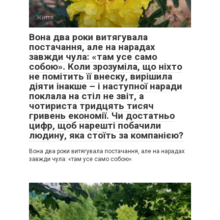
Життя
0
Вона два роки витягувала
постачання, але на нарадах
завжди чула: «там усе само
собою». Коли зрозуміла, що ніхто
не помітить її внеску, вирішила
діяти інакше – і наступної наради
поклала на стіл не звіт, а
чотириста тридцять тисяч
гривень економії. Чи достатньо
цифр, щоб нарешті побачили
людину, яка стоїть за компанією?
Вона два роки витягувала постачання, але на нарадах
завжди чула: «там усе само собою».