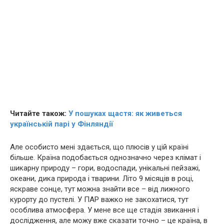
Читайте також:
У пошуках щастя: як живеться
українській парі у Фінляндії
Але особисто мені здається, що плюсів у цій країні
більше. Країна подобається однозначно через клімат і
шикарну природу – гори, водоспади, унікальні пейзажі,
океани, дика природа і тварини. Літо 9 місяців в році,
яскраве сонце, тут можна знайти все – від лижного
курорту до пустелі. У ПАР важко не закохатися, тут
особлива атмосфера. У мене все ще стадія звикання і
дослідження, але можу вже сказати точно – це країна, в