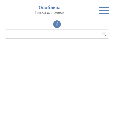
Перейти
Особлива
до
Тільки для жінок
вмісту
Пошук: