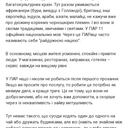
багатокультурних країн. Тут разом уживаються
африканери (бури, вихідці з Голландії), британці, інші
європейці, індуси, араби, азіати, малайці, не кажучи вже
про дюжину корінних чорношкірих племен. І всі вони зі
своїми традиціями, звичаями і святами. У ПАР 11
офіційних національних мов. Через це ПАРівці часто
називають себе “райдужною нацією”.
В основному, місцеві жителі усміхнені, спокійні і привітні
люди. У магазинах, ресторанах, заправках, готелях –
сервіс завжди на вищому рівні.
У ПАР ніщо і ніколи не робиться після першого прохання.
Якщо ви просите про послугу, то робити це потрібно як
мінімум двічі, а краще тричі. Це не тому, що вони не
доброзичливі, або не хочуть вам допомогти, а скоріше
через їх неквапливість і зайву метушливість.
Тут немає такого, що сусіди ходять один до одного на
чай або дружать будинками, але всі (навіть не знайомі між