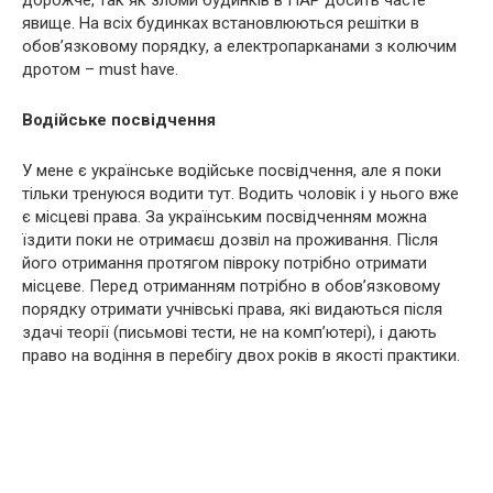
дорожче, так як зломи будинків в ПАР досить часте
явище. На всіх будинках встановлюються решітки в
обов’язковому порядку, а електропарканами з колючим
дротом – must have.
Водійське посвідчення
У мене є українське водійське посвідчення, але я поки
тільки тренуюся водити тут. Водить чоловік і у нього вже
є місцеві права. За українським посвідченням можна
їздити поки не отримаєш дозвіл на проживання. Після
його отримання протягом півроку потрібно отримати
місцеве. Перед отриманням потрібно в обов’язковому
порядку отримати учнівські права, які видаються після
здачі теорії (письмові тести, не на комп’ютері), і дають
право на водіння в перебігу двох років в якості практики.