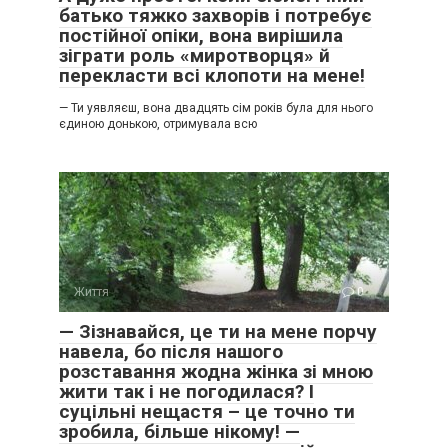
батько тяжко захворів і потребує
постійної опіки, вона вирішила
зіграти роль «миротворця» й
перекласти всі клопоти на мене!
— Ти уявляєш, вона двадцять сім років була для нього
єдиною донькою, отримувала всю
Життя
0
— Зізнавайся, це ти на мене порчу
навела, бо після нашого
розставання жодна жінка зі мною
жити так і не погодилася? І
суцільні нещастя – це точно ти
зробила, більше нікому! —