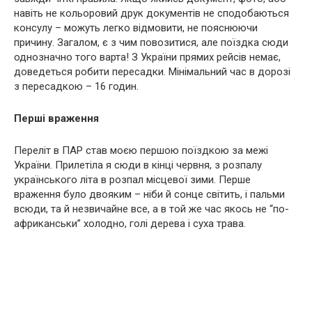
навіть не кольоровий друк документів не сподобаються
консулу – можуть легко відмовити, не пояснюючи
причину. Загалом, є з чим повозитися, але поїздка сюди
однозначно того варта! З України прямих рейсів немає,
доведеться робити пересадки. Мінімальний час в дорозі
з пересадкою – 16 годин.
Перші враження
Переліт в ПАР став моєю першою поїздкою за межі
України. Прилетіла я сюди в кінці червня, з розпалу
українського літа в розпал місцевої зими. Перше
враження було двояким – ніби й сонце світить, і пальми
всюди, та й незвичайне все, а в той же час якось не “по-
африканськи” холодно, голі дерева і суха трава.