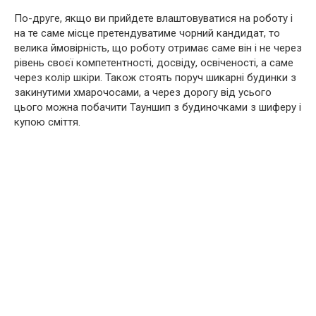
По-друге, якщо ви прийдете влаштовуватися на роботу і
на те саме місце претендуватиме чорний кандидат, то
велика ймовірність, що роботу отримає саме він і не через
рівень своєї компетентності, досвіду, освіченості, а саме
через колір шкіри. Також стоять поруч шикарні будинки з
закинутими хмарочосами, а через дорогу від усього
цього можна побачити Тауншип з будиночками з шиферу і
купою сміття.