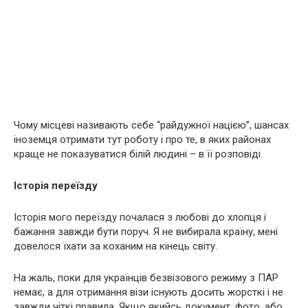
Чому місцеві називають себе “райдужної нацією”, шансах
іноземця отримати тут роботу і про те, в яких районах
краще не показуватися білій людині – в її розповіді.
Історія переїзду
Історія мого переїзду почалася з любові до хлопця і
бажання завжди бути поруч. Я не вибирала країну, мені
довелося їхати за коханим на кінець світу.
На жаль, поки для українців безвізового режиму з ПАР
немає, а для отримання візи існують досить жорсткі і не
завжди чіткі правила. Якщо якийсь документ, фото, або