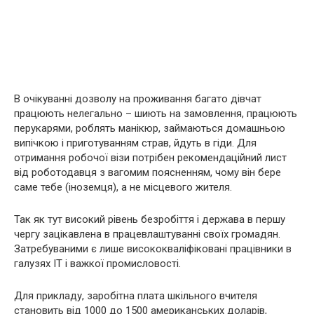
В очікуванні дозволу на проживання багато дівчат
працюють нелегально – шиють на замовлення, працюють
перукарями, роблять манікюр, займаються домашньою
випічкою і приготуванням страв, йдуть в гіди. Для
отримання робочої візи потрібен рекомендаційний лист
від роботодавця з вагомим поясненням, чому він бере
саме тебе (іноземця), а не місцевого жителя.
Так як тут високий рівень безробіття і держава в першу
чергу зацікавлена в працевлаштуванні своїх громадян.
Затребуваними є лише висококваліфіковані працівники в
галузях IT і важкої промисловості.
Для прикладу, заробітна плата шкільного вчителя
становить від 1000 до 1500 американських доларів,