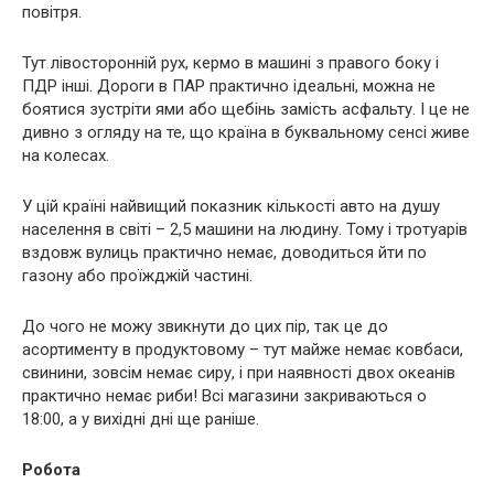
повітря.
Тут лівосторонній рух, кермо в машині з правого боку і
ПДР інші. Дороги в ПАР практично ідеальні, можна не
боятися зустріти ями або щебінь замість асфальту. І це не
дивно з огляду на те, що країна в буквальному сенсі живе
на колесах.
У цій країні найвищий показник кількості авто на душу
населення в світі – 2,5 машини на людину. Тому і тротуарів
вздовж вулиць практично немає, доводиться йти по
газону або проїжджій частині.
До чого не можу звикнути до цих пір, так це до
асортименту в продуктовому – тут майже немає ковбаси,
свинини, зовсім немає сиру, і при наявності двох океанів
практично немає риби! Всі магазини закриваються о
18:00, а у вихідні дні ще раніше.
Робота