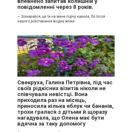
впевнено запитав колишній у
повідомленні через 8 років.
— Зізнавайся, це ти на мене порчу навела, бо після
нашого розставання жодна жінка
Життя
0
Свекруха, Галина Петрівна, під час
своїх рідкісних візитів ніколи не
співчувала невістці. Вона
приходила раз на місяць,
приносила кілька яблук чи бананів,
трохи гралася з дітьми й щоразу
нагадувала, що Олена має бути
вдячна за таку допомогу