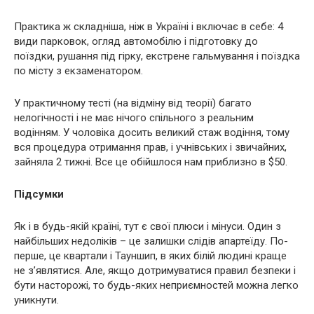
Практика ж складніша, ніж в Україні і включає в себе: 4
види парковок, огляд автомобілю і підготовку до
поїздки, рушання під гірку, екстрене гальмування і поїздка
по місту з екзаменатором.
У практичному тесті (на відміну від теорії) багато
нелогічності і не має нічого спільного з реальним
водінням. У чоловіка досить великий стаж водіння, тому
вся процедура отримання прав, і учнівських і звичайних,
зайняла 2 тижні. Все це обійшлося нам приблизно в $50.
Підсумки
Як і в будь-якій країні, тут є свої плюси і мінуси. Один з
найбільших недоліків – це залишки слідів апартеїду. По-
перше, це квартали і Тауншип, в яких білій людині краще
не з’являтися. Але, якщо дотримуватися правил безпеки і
бути насторожі, то будь-яких неприємностей можна легко
уникнути.