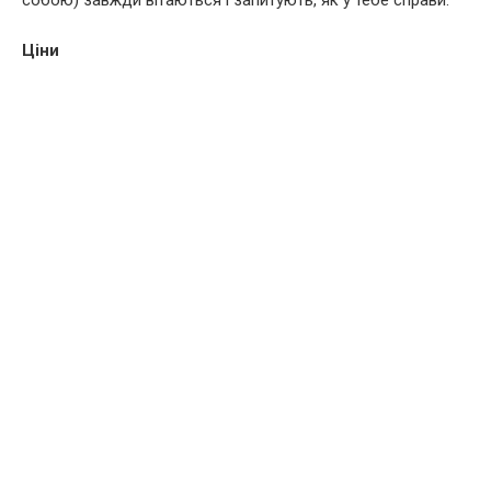
собою) завжди вітаються і запитують, як у тебе справи.
Ціни