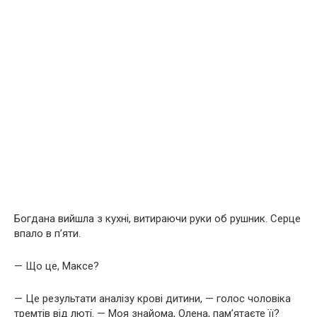
Богдана вийшла з кухні, витираючи руки об рушник. Серце
впало в п’яти.
— Що це, Максе?
— Це результати аналізу крові дитини, — голос чоловіка
тремтів від люті. — Моя знайома, Олена, пам’ятаєте її?