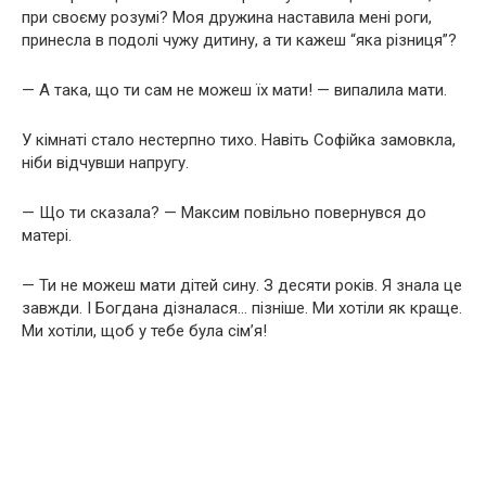
при своєму розумі? Моя дружина наставила мені роги,
принесла в подолі чужу дитину, а ти кажеш “яка різниця”?
— А така, що ти сам не можеш їх мати! — випалила мати.
У кімнаті стало нестерпно тихо. Навіть Софійка замовкла,
ніби відчувши напругу.
— Що ти сказала? — Максим повільно повернувся до
матері.
— Ти не можеш мати дітей сину. З десяти років. Я знала це
завжди. І Богдана дізналася… пізніше. Ми хотіли як краще.
Ми хотіли, щоб у тебе була сім’я!