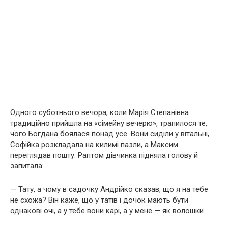
Одного суботнього вечора, коли Марія Степанівна
традиційно прийшла на «сімейну вечерю», трапилося те,
чого Богдана боялася понад усе. Вони сиділи у вітальні,
Софійка розкладала на килимі пазли, а Максим
переглядав пошту. Раптом дівчинка підняла голову й
запитала:
— Тату, а чому в садочку Андрійко сказав, що я на тебе
не схожа? Він каже, що у татів і дочок мають бути
однакові очі, а у тебе вони карі, а у мене — як волошки.