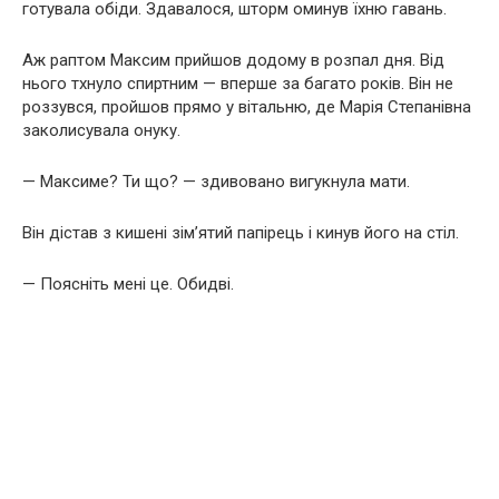
готувала обіди. Здавалося, шторм оминув їхню гавань.
Аж раптом Максим прийшов додому в розпал дня. Від
нього тхнуло спиртним — вперше за багато років. Він не
роззувся, пройшов прямо у вітальню, де Марія Степанівна
заколисувала онуку.
— Максиме? Ти що? — здивовано вигукнула мати.
Він дістав з кишені зім’ятий папірець і кинув його на стіл.
— Поясніть мені це. Обидві.