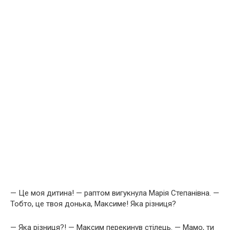
— Це моя дитина! — раптом вигукнула Марія Степанівна. —
Тобто, це твоя донька, Максиме! Яка різниця?
— Яка різниця?! — Максим перекинув стілець. — Мамо, ти