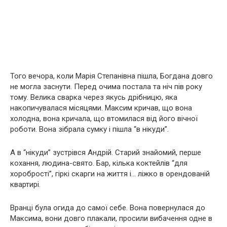
Того вечора, коли Марія Степанівна пішла, Богдана довго
не могла заснути. Перед очима постала та ніч пів року
тому. Велика сварка через якусь дрібницю, яка
накопичувалася місяцями. Максим кричав, що вона
холодна, вона кричала, що втомилася від його вічної
роботи. Вона зібрала сумку і пішла “в нікуди”.
А в “нікуди” зустрівся Андрій. Старий знайомий, перше
кохання, людина-свято. Бар, кілька коктейлів “для
хоробрості”, гіркі скарги на життя і… ліжко в орендованій
квартирі.
Вранці була огида до самої себе. Вона повернулася до
Максима, вони довго плакали, просили вибачення одне в