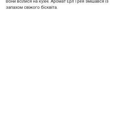
Вони всілися на кухні. Аромат Ерл Грея змішався із
запахом свіжого бісквіта.