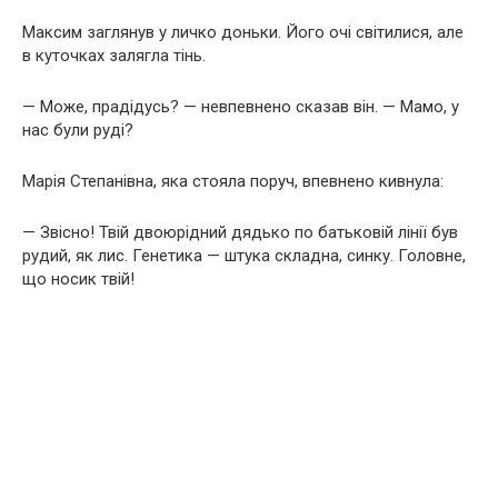
Максим заглянув у личко доньки. Його очі світилися, але
в куточках залягла тінь.
— Може, прадідусь? — невпевнено сказав він. — Мамо, у
нас були руді?
Марія Степанівна, яка стояла поруч, впевнено кивнула:
— Звісно! Твій двоюрідний дядько по батьковій лінії був
рудий, як лис. Генетика — штука складна, синку. Головне,
що носик твій!