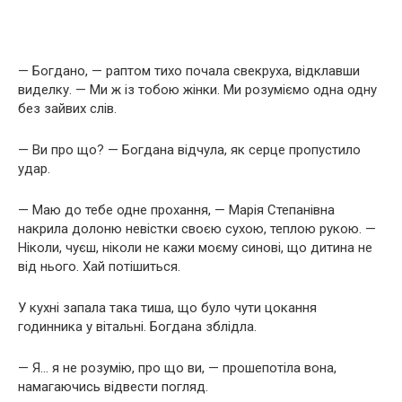
— Богдано, — раптом тихо почала свекруха, відклавши
виделку. — Ми ж із тобою жінки. Ми розуміємо одна одну
без зайвих слів.
— Ви про що? — Богдана відчула, як серце пропустило
удар.
— Маю до тебе одне прохання, — Марія Степанівна
накрила долоню невістки своєю сухою, теплою рукою. —
Ніколи, чуєш, ніколи не кажи моєму синові, що дитина не
від нього. Хай потішиться.
У кухні запала така тиша, що було чути цокання
годинника у вітальні. Богдана зблідла.
— Я… я не розумію, про що ви, — прошепотіла вона,
намагаючись відвести погляд.