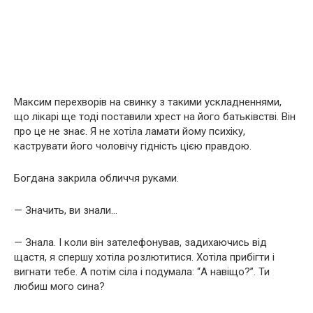
Максим перехворів на свинку з такими ускладненнями,
що лікарі ще тоді поставили хрест на його батьківстві. Він
про це не знає. Я не хотіла ламати йому психіку,
каструвати його чоловічу гідність цією правдою.
Богдана закрила обличчя руками.
— Значить, ви знали…
— Знала. І коли він зателефонував, задихаючись від
щастя, я спершу хотіла розлютитися. Хотіла прибігти і
вигнати тебе. А потім сіла і подумала: “А навіщо?”. Ти
любиш мого сина?