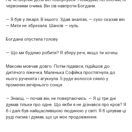
червоними очима. Він сів навпроти Богдани.
— Я був у лікаря. В іншого. Здав аналізи, — сухо сказав він.
— Мати не збрехала. Шансів — нуль.
Богдана опустила голову.
— Що ми будемо робити? Я зберу речі, якщо ти хочеш.
Максим мовчав довго. Потім підвівся, підійшов до
дитячого ліжечка. Маленька Софійка простягнула до
нього рученята і агукнула. Її руде волосся сяяло у
променях вечірнього сонця.
— Знаєш, — почав він, не повертаючись. — Я ці три дні
думав тільки про одне. Що якби я не дізнався про кров? Я
б і далі був найщасливішою людиною у світі. Я б цілував ці
руді пасма і думав, що це моє продовження.