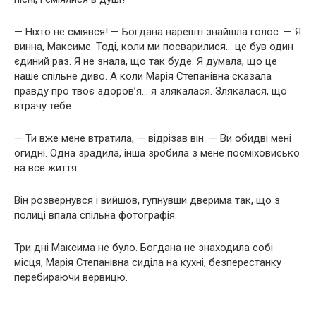
— Ніхто не сміявся! — Богдана нарешті знайшла голос. — Я
винна, Максиме. Тоді, коли ми посварилися… це був один
єдиний раз. Я не знала, що так буде. Я думала, що це
наше спільне диво. А коли Марія Степанівна сказала
правду про твоє здоров’я… я злякалася. Злякалася, що
втрачу тебе.
— Ти вже мене втратила, — відрізав він. — Ви обидві мені
огидні. Одна зрадила, інша зробила з мене посміховисько
на все життя.
Він розвернувся і вийшов, гупнувши дверима так, що з
полиці впала спільна фотографія.
Три дні Максима не було. Богдана не знаходила собі
місця, Марія Степанівна сиділа на кухні, безперестанку
перебираючи вервицю.