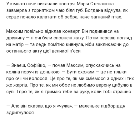
У кімнаті наче викачали повітря. Марія Степанівна
завмерла з горнятком чаю біля губ. Богдана відчула, як
серце почало калатати об ребра, наче загнаний птах.
Максим повільно відклав конверт. Він подивився на
дружину — її очі були сповнені жаху. Потім перевів погляд
на матір — та ледь помітно кивнула, ніби закликаючи до
останнього акту цієї великої п’єси.
— Знаєш, Софійко, — почав Максим, опускаючись на
коліна поруч із донькою. — Бути схожим — це не тільки
про очі чи волосся. Це про те, як ми сміємося з одних і тих
же жартів. Про те, як ми обоє не любимо варену цибулю в
супі. І про те, як я тримаю тебе за руку, коли тобі страшно.
— Але він сказав, що я «чужа», — маленьке підборіддя
здригнулося.