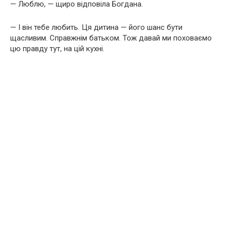
— Люблю, — щиро відповіла Богдана.
— І він тебе любить. Ця дитина — його шанс бути
щасливим. Справжнім батьком. Тож давай ми поховаємо
цю правду тут, на цій кухні.