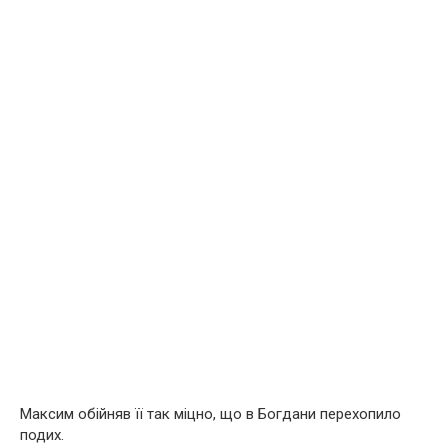
Максим обійняв її так міцно, що в Богдани перехопило
подих.