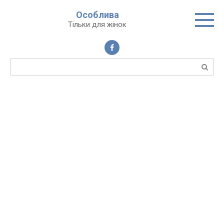
Перейти
Особлива
до
Тільки для жінок
вмісту
Пошук: