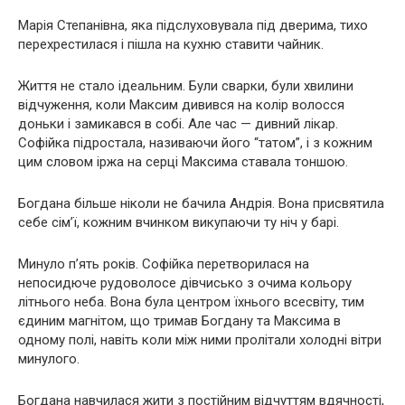
Марія Степанівна, яка підслуховувала під дверима, тихо
перехрестилася і пішла на кухню ставити чайник.
Життя не стало ідеальним. Були сварки, були хвилини
відчуження, коли Максим дивився на колір волосся
доньки і замикався в собі. Але час — дивний лікар.
Софійка підростала, називаючи його “татом”, і з кожним
цим словом іржа на серці Максима ставала тоншою.
Богдана більше ніколи не бачила Андрія. Вона присвятила
себе сім’ї, кожним вчинком викупаючи ту ніч у барі.
Минуло п’ять років. Софійка перетворилася на
непосидюче рудоволосе дівчисько з очима кольору
літнього неба. Вона була центром їхнього всесвіту, тим
єдиним магнітом, що тримав Богдану та Максима в
одному полі, навіть коли між ними пролітали холодні вітри
минулого.
Богдана навчилася жити з постійним відчуттям вдячності,