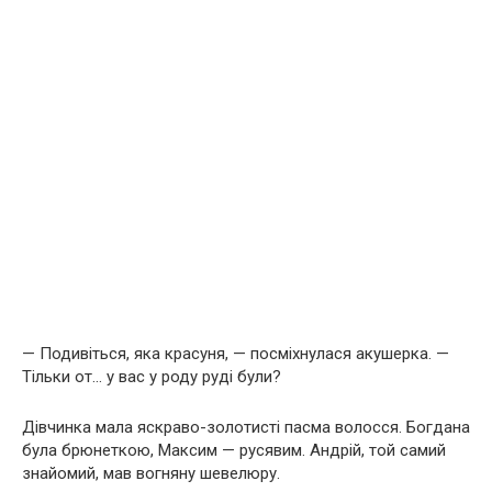
— Подивіться, яка красуня, — посміхнулася акушерка. —
Тільки от… у вас у роду руді були?
Дівчинка мала яскраво-золотисті пасма волосся. Богдана
була брюнеткою, Максим — русявим. Андрій, той самий
знайомий, мав вогняну шевелюру.