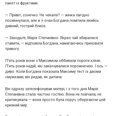
пакет із фруктами.
— Привіт, сонечко. Не чекала? — жінка лагідно
посміхнулася, але в її очах Богдана помітила якийсь
дивний, гострий блиск.
— Заходьте, Маріє Степанівно. Якраз чай збиралася
ставити, — відповіла Богдана, намагаючись приховати
тривогу.
П’ять років вони з Максимом оббивали пороги клінік.
П’ять років надій, які закінчувалися порожнечею. І ось —
диво. Коли Богдана показала Максиму тест із двома
смужками, він ридав, як дитина.
Він одразу зателефонував матері, і з того дня Марія
Степанівна стала частою гостею. Вона не повчала, не
критикувала — вона просто була поруч, оберігаючи цей
крихкий мир.