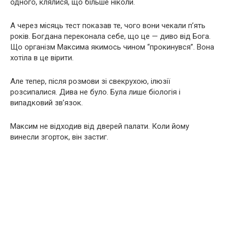
одного, клялися, що більше ніколи.
А через місяць тест показав те, чого вони чекали п’ять
років. Богдана переконала себе, що це — диво від Бога.
Що організм Максима якимось чином “прокинувся”. Вона
хотіла в це вірити.
Але тепер, після розмови зі свекрухою, ілюзії
розсипалися. Дива не було. Була лише біологія і
випадковий зв’язок.
Максим не відходив від дверей палати. Коли йому
винесли згорток, він застиг.