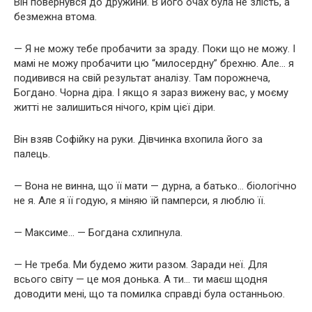
Він повернувся до дружини. В його очах була не злість, а
безмежна втома.
— Я не можу тебе пробачити за зраду. Поки що не можу. І
мамі не можу пробачити цю “милосердну” брехню. Але… я
подивився на свій результат аналізу. Там порожнеча,
Богдано. Чорна діра. І якщо я зараз вижену вас, у моєму
житті не залишиться нічого, крім цієї діри.
Він взяв Софійку на руки. Дівчинка вхопила його за
палець.
— Вона не винна, що її мати — дурна, а батько… біологічно
не я. Але я її годую, я міняю їй памперси, я люблю її.
— Максиме… — Богдана схлипнула.
— Не треба. Ми будемо жити разом. Заради неї. Для
всього світу — це моя донька. А ти… ти маєш щодня
доводити мені, що та помилка справді була останньою.