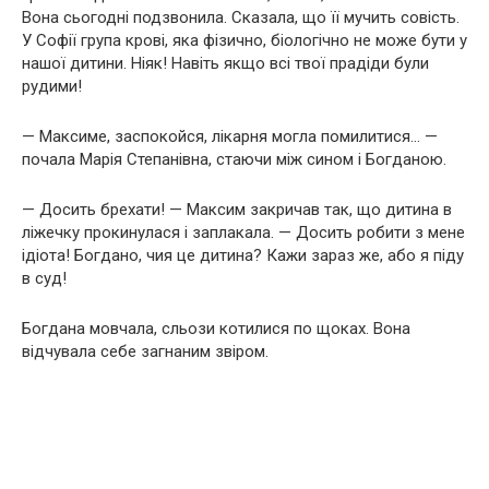
Вона сьогодні подзвонила. Сказала, що її мучить совість.
У Софії група крові, яка фізично, біологічно не може бути у
нашої дитини. Ніяк! Навіть якщо всі твої прадіди були
рудими!
— Максиме, заспокойся, лікарня могла помилитися… —
почала Марія Степанівна, стаючи між сином і Богданою.
— Досить брехати! — Максим закричав так, що дитина в
ліжечку прокинулася і заплакала. — Досить робити з мене
ідіота! Богдано, чия це дитина? Кажи зараз же, або я піду
в суд!
Богдана мовчала, сльози котилися по щоках. Вона
відчувала себе загнаним звіром.