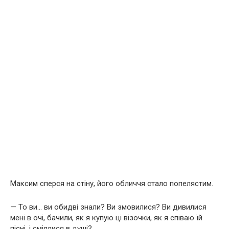
Максим сперся на стіну, його обличчя стало попелястим.
— То ви… ви обидві знали? Ви змовилися? Ви дивилися
мені в очі, бачили, як я купую ці візочки, як я співаю їй
пісні, і сміялися в душі?