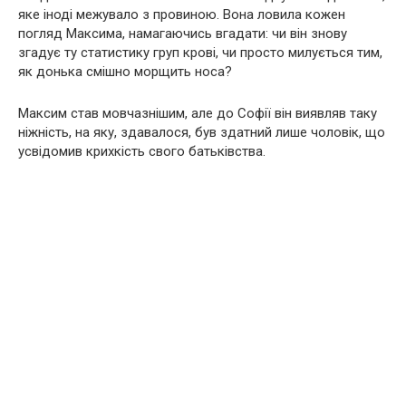
яке іноді межувало з провиною. Вона ловила кожен
погляд Максима, намагаючись вгадати: чи він знову
згадує ту статистику груп крові, чи просто милується тим,
як донька смішно морщить носа?
Максим став мовчазнішим, але до Софії він виявляв таку
ніжність, на яку, здавалося, був здатний лише чоловік, що
усвідомив крихкість свого батьківства.