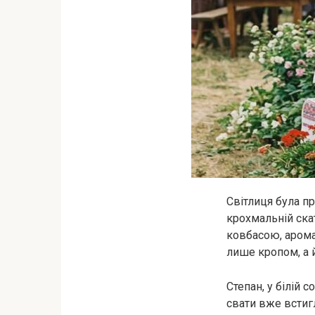
Світлиця була пр
крохмальній ска
ковбасою, аромат
лише кропом, а 
Степан, у білій 
свати вже встиг