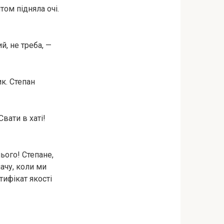
том підняла очі.
й, не треба, —
ик. Степан
вати в хаті!
ього! Степане,
лачу, коли ми
тифікат якості