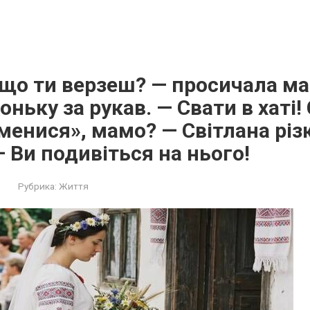
 що ти верзеш? — просичала ма
ньку за рукав. — Свати в хаті!
менися», мамо? — Світлана різ
— Ви подивіться на нього!
Рубрика:
Життя