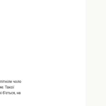
пітніле чоло
е. Такої
 б’ється, на