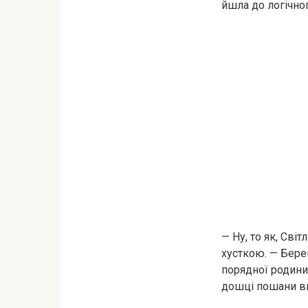
йшла до логічно
— Ну, то як, Сві
хусткою. — Бере
порядної родини, 
дошці пошани в