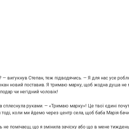
? — вигукнув Степан, теж підводячись. — Я для нас усе робл
ркан новий поставив. Я тримаю марку, щоб жодна душа не м
подар чи негідний чоловік!
а сплеснула руками. — «Тримаю марку»! Це твої єдині почу
и тоді, коли ми йдемо через центр села, щоб баба Марія бачи
ь не помічаєш, що я змінила зачіску або що в мене тиждень