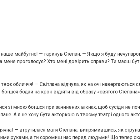
 наше майбутнє! — гаркнув Степан. — Якщо я буду нечупар
за мене проголосує? Хто мені довірить справи? Ти маєш бут
 твоє обличчя! — Світлана відчула, як на очі навертаються с
и боїшся бодай на крок відійти від образу «святого Степана»
ися зі мною боїшся при зачинених вікнах, щоб сусіди не п
епане. А я не хочу бути акторкою в твоєму театрі одного акт
дячна! — втрутилася мати Степана, випрямившись, як струн
ними руками, а ти соромиш нас перед людьми! Що тепер ск