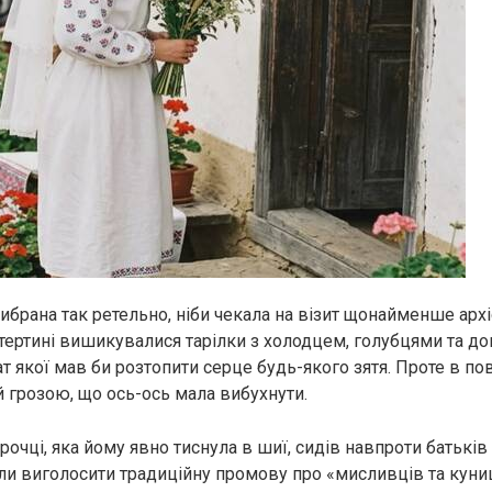
ибрана так ретельно, ніби чекала на візит щонайменше архі
тертині вишикувалися тарілки з холодцем, голубцями та 
 якої мав би розтопити серце будь-якого зятя. Проте в пов
й грозою, що ось-ось мала вибухнути.
сорочці, яка йому явно тиснула в шиї, сидів навпроти батьків
ли виголосити традиційну промову про «мисливців та куниц