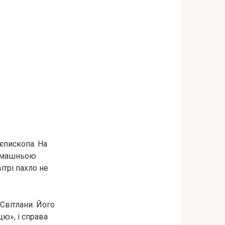
єпископа. На
домашньою
ітрі пахло не
 Світлани. Його
ю», і справа