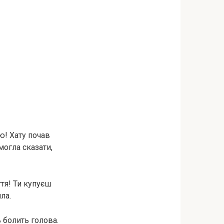
ю! Хату почав
огла сказати,
ття! Ти купуєш
ла.
 болить голова.