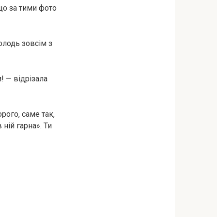
що за тими фото
олодь зовсім з
! — відрізала
рого, саме так,
ній гарна». Ти