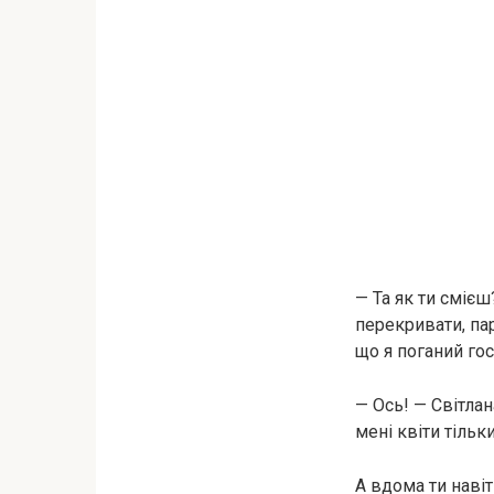
— Та як ти смієш
перекривати, па
що я поганий гос
— Ось! — Світлан
мені квіти тільк
А вдома ти навіт