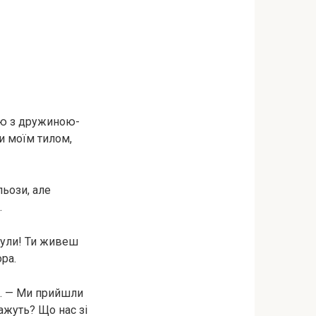
ою з дружиною-
и моїм тилом,
льози, але
.
очули! Ти живеш
ора.
а. — Ми прийшли
ажуть? Що нас зі