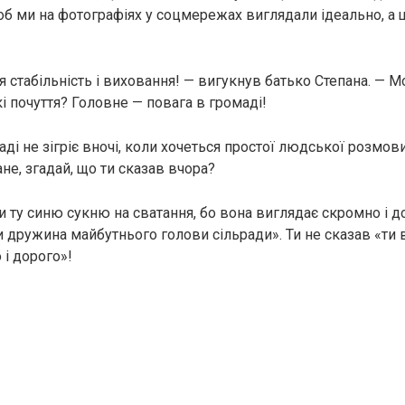
об ми на фотографіях у соцмережах виглядали ідеально, а 
 стабільність і виховання! — вигукнув батько Степана. — М
Які почуття? Головне — повага в громаді!
ді не зігріє вночі, коли хочеться простої людської розмови
ане, згадай, що ти сказав вчора?
и ту синю сукню на сватання, бо вона виглядає скромно і до
 дружина майбутнього голови сільради». Ти не сказав «ти в 
 і дорого»!