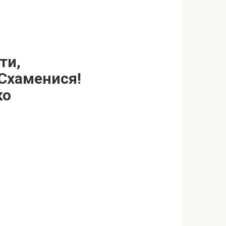
ти,
 Схаменися!
ко