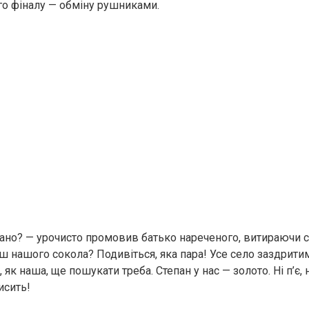
го фіналу — обміну рушниками.
тлано? — урочисто промовив батько нареченого, витираючи с
ш нашого сокола? Подивіться, яка пара! Усе село заздритим
як наша, ще пошукати треба. Степан у нас — золото. Ні п’є, ні
исить!