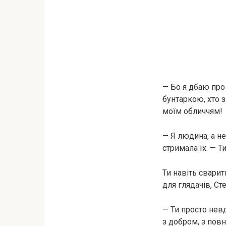
— Бо я дбаю про
бунтаркою, хто 
моїм обличчям!
— Я людина, а не
стримала їх. — Т
Ти навіть сварит
для глядачів, Ст
— Ти просто нев
з добром, з пов