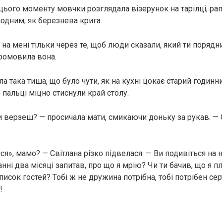
 цього моменту мовчки розглядала візерунок на тарілці, рап
лодним, як березнева крига.
а мені тільки через те, щоб люди сказали, який ти порядни
промовила вона.
ала така тиша, що було чути, як на кухні цокає старий годинн
 пальці міцно стиснули край столу.
и верзеш? — просичала мати, смикаючи доньку за рукав. — С
я», мамо? — Світлана різко підвелася. — Ви подивіться на н
танні два місяці запитав, про що я мрію? Чи ти бачив, що я п
сок гостей? Тобі ж не дружина потрібна, тобі потрібен сер
!