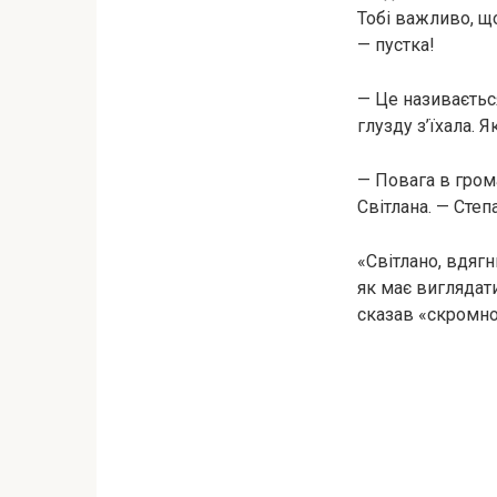
Тобі важливо, щ
— пустка!
— Це називається
глузду з’їхала. 
— Повага в грома
Світлана. — Степ
«Світлано, вдягн
як має виглядати
сказав «скромно