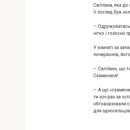
Світлана, яка до
Її погляд був хо
— Одружуватись н
чітко і голосно 
У кімнаті за зап
почервонів, його
— Світлано, що т
Схаменися!
— А що «схаменис
ти хоч раз за ос
обговорювали спи
для односельців