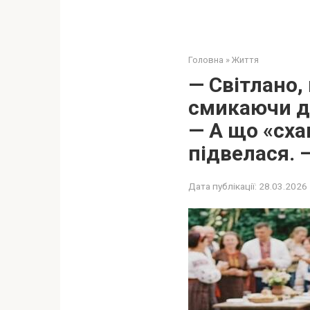
Головна
»
Життя
— Світлано,
смикаючи до
— А що «сха
підвелася. 
Дата публікації:
28.03.2026