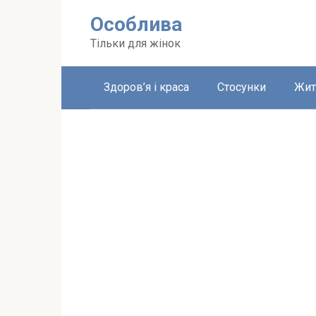
Перейти
Особлива
до
вмісту
Тільки для жінок
Здоров’я і краса
Стосунки
Жит