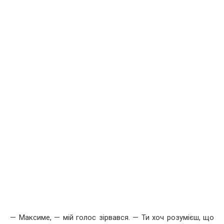
— Максиме, — мій голос зірвався. — Ти хоч розумієш, що