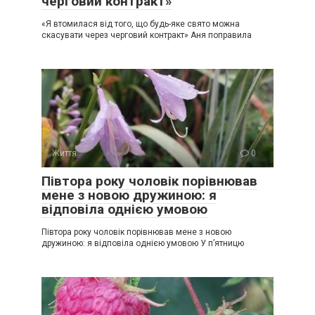
черговий контракт»
«Я втомилася від того, що будь-яке свято можна
скасувати через черговий контракт» Аня поправила
Життя
0
Півтора року чоловік порівнював
мене з новою дружиною: я
відповіла однією умовою
Півтора року чоловік порівнював мене з новою
дружиною: я відповіла однією умовою У п’ятницю