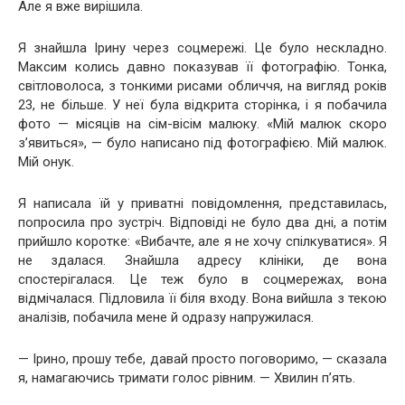
Але я вже вирішила.
Я знайшла Ірину через соцмережі. Це було нескладно.
Максим колись давно показував її фотографію. Тонка,
світловолоса, з тонкими рисами обличчя, на вигляд років
23, не більше. У неї була відкрита сторінка, і я побачила
фото — місяців на сім-вісім малюку. «Мій малюк скоро
з’явиться», — було написано під фотографією. Мій малюк.
Мій онук.
Я написала їй у приватні повідомлення, представилась,
попросила про зустріч. Відповіді не було два дні, а потім
прийшло коротке: «Вибачте, але я не хочу спілкуватися». Я
не здалася. Знайшла адресу клініки, де вона
спостерігалася. Це теж було в соцмережах, вона
відмічалася. Підловила її біля входу. Вона вийшла з текою
аналізів, побачила мене й одразу напружилася.
— Ірино, прошу тебе, давай просто поговоримо, — сказала
я, намагаючись тримати голос рівним. — Хвилин п’ять.