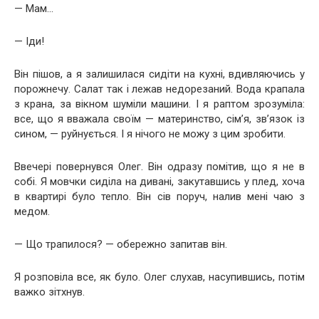
— Мам…
— Іди!
Він пішов, а я залишилася сидіти на кухні, вдивляючись у
порожнечу. Салат так і лежав недорезаний. Вода крапала
з крана, за вікном шуміли машини. І я раптом зрозуміла:
все, що я вважала своїм — материнство, сім’я, зв’язок із
сином, — руйнується. І я нічого не можу з цим зробити.
Ввечері повернувся Олег. Він одразу помітив, що я не в
собі. Я мовчки сиділа на дивані, закутавшись у плед, хоча
в квартирі було тепло. Він сів поруч, налив мені чаю з
медом.
— Що трапилося? — обережно запитав він.
Я розповіла все, як було. Олег слухав, насупившись, потім
важко зітхнув.