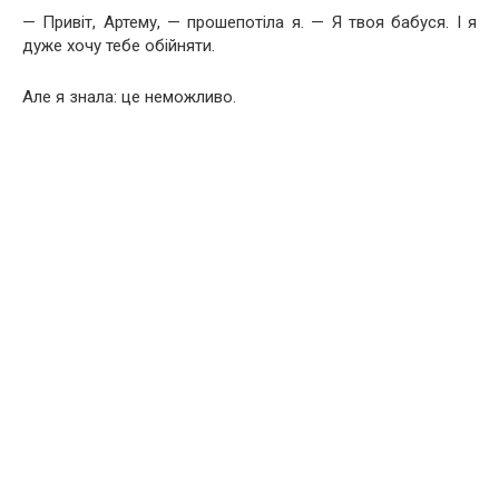
— Привіт, Артему, — прошепотіла я. — Я твоя бабуся. І я
дуже хочу тебе обійняти.
Але я знала: це неможливо.