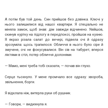
А потім був той день. Син прийшов без дзвінка. Ключі у
нього залишилися від нашої квартири. Я спеціально не
міняла замок, щоб знав: дім завжди відчинено. Увійшов,
скинув куртку на підлогу в передпокої, пройшов на кухню.
Я якраз різала салат до вечері, підвела очі й одразу
зрозуміла: щось трапилося. Обличчя в нього було сіре й
змучене, очі не фокусувалися. Він сів на табурет, вперся
ліктями в стіл, потер обличчя долонями.
— Мамо, мені треба тобі сказати, — почав він глухо.
Серце тьохнуло. У мене промчало все одразу: хвороба,
звільнення, борги.
Я відклала ніж, витерла руки об рушник.
— Говори, — видихнула я.