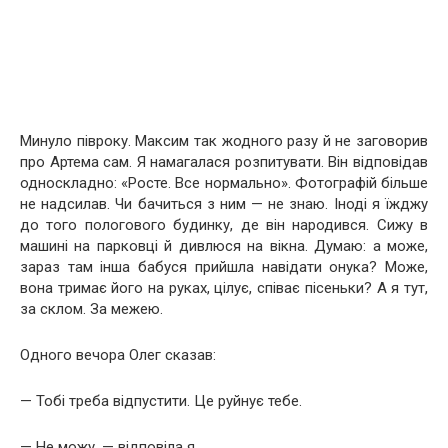
Минуло півроку. Максим так жодного разу й не заговорив
про Артема сам. Я намагалася розпитувати. Він відповідав
односкладно: «Росте. Все нормально». Фотографій більше
не надсилав. Чи бачиться з ним — не знаю. Іноді я їжджу
до того пологового будинку, де він народився. Сижу в
машині на парковці й дивлюся на вікна. Думаю: а може,
зараз там інша бабуся прийшла навідати онука? Може,
вона тримає його на руках, цілує, співає пісеньки? А я тут,
за склом. За межею.
Одного вечора Олег сказав:
— Тобі треба відпустити. Це руйнує тебе.
— Не можу, — відповіла я.