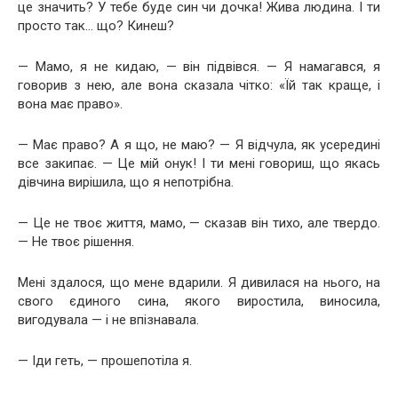
це значить? У тебе буде син чи дочка! Жива людина. І ти
просто так… що? Кинеш?
— Мамо, я не кидаю, — він підвівся. — Я намагався, я
говорив з нею, але вона сказала чітко: «Їй так краще, і
вона має право».
— Має право? А я що, не маю? — Я відчула, як усередині
все закипає. — Це мій онук! І ти мені говориш, що якась
дівчина вирішила, що я непотрібна.
— Це не твоє життя, мамо, — сказав він тихо, але твердо.
— Не твоє рішення.
Мені здалося, що мене вдарили. Я дивилася на нього, на
свого єдиного сина, якого виростила, виносила,
вигодувала — і не впізнавала.
— Іди геть, — прошепотіла я.