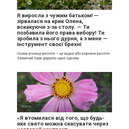
Життя
0
Я виросла з чужим батьком! —
зірвалася на крик Олена,
вскакуючи з-за столу. — Ти
позбавила його права вибору! Ти
зробила з нього дурня, а з мене —
інструмент своєї брехні
Сьома річниця весілля — це мідне або вовняне весілля.
Зазвичай пари дарують одне одному
Життя
0
«Я втомилася від того, що будь-
яке свято можна скасувати через