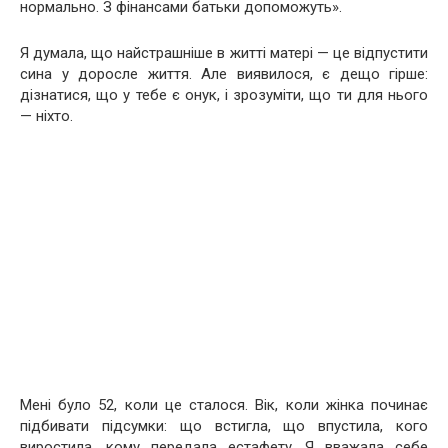
нормально. З фінансами батьки допоможуть».
Я думала, що найстрашніше в житті матері — це відпустити
сина у доросле життя. Але виявилося, є дещо гірше:
дізнатися, що у тебе є онук, і зрозуміти, що ти для нього
— ніхто.
Мені було 52, коли це сталося. Вік, коли жінка починає
підбивати підсумки: що встигла, що впустила, кого
виростила, кому передала естафету. Я вважала себе