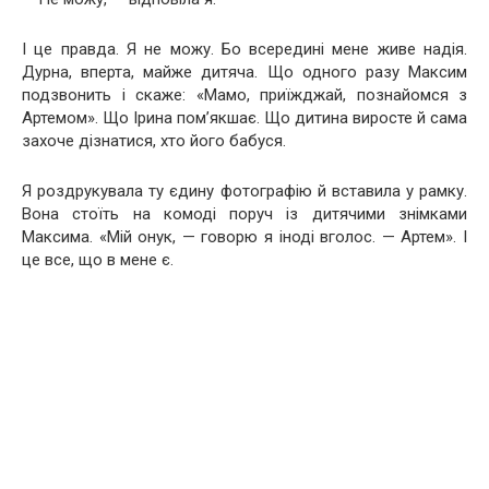
І це правда. Я не можу. Бо всередині мене живе надія.
Дурна, вперта, майже дитяча. Що одного разу Максим
подзвонить і скаже: «Мамо, приїжджай, познайомся з
Артемом». Що Ірина пом’якшає. Що дитина виросте й сама
захоче дізнатися, хто його бабуся.
Я роздрукувала ту єдину фотографію й вставила у рамку.
Вона стоїть на комоді поруч із дитячими знімками
Максима. «Мій онук, — говорю я іноді вголос. — Артем». І
це все, що в мене є.