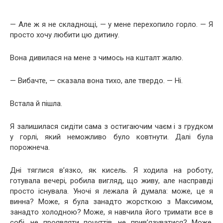
— Але ж я не складнощі, — у мене перехопило горло. — Я
просто хочу любити цю дитину.
Вона дивилася на мене з чимось на кшталт жалю.
— Вибачте, — сказала вона тихо, але твердо. — Ні.
Встала й пішла.
Я залишилася сидіти сама з остигаючим чаєм і з грудком
у горлі, який неможливо було ковтнути. Далі була
порожнеча.
Дні тяглися в’язко, як кисель. Я ходила на роботу,
готувала вечері, робила вигляд, що живу, але насправді
просто існувала. Уночі я лежала й думала: може, це я
винна? Може, я була занадто жорсткою з Максимом,
занадто холодною? Може, я навчила його тримати все в
собі, не проявляти почуттів, не прив’язуватися? Може,