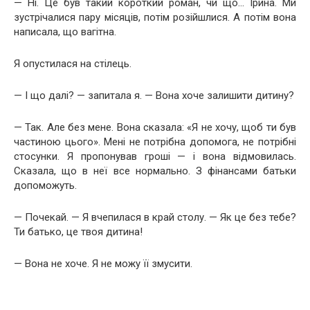
— Ні. Це був такий короткий роман, чи що… Ірина. Ми
зустрічалися пару місяців, потім розійшлися. А потім вона
написала, що вагітна.
Я опустилася на стілець.
— І що далі? — запитала я. — Вона хоче залишити дитину?
— Так. Але без мене. Вона сказала: «Я не хочу, щоб ти був
частиною цього». Мені не потрібна допомога, не потрібні
стосунки. Я пропонував гроші — і вона відмовилась.
Сказала, що в неї все нормально. З фінансами батьки
допоможуть.
— Почекай. — Я вчепилася в край столу. — Як це без тебе?
Ти батько, це твоя дитина!
— Вона не хоче. Я не можу її змусити.