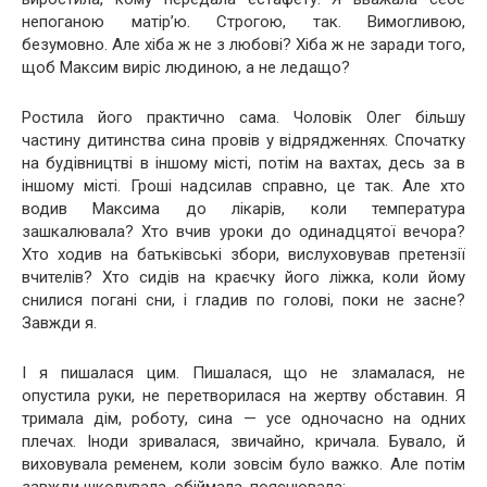
непоганою матір’ю. Строгою, так. Вимогливою,
безумовно. Але хіба ж не з любові? Хіба ж не заради того,
щоб Максим виріс людиною, а не ледащо?
Ростила його практично сама. Чоловік Олег більшу
частину дитинства сина провів у відрядженнях. Спочатку
на будівництві в іншому місті, потім на вахтах, десь за в
іншому місті. Гроші надсилав справно, це так. Але хто
водив Максима до лікарів, коли температура
зашкалювала? Хто вчив уроки до одинадцятої вечора?
Хто ходив на батьківські збори, вислуховував претензії
вчителів? Хто сидів на краєчку його ліжка, коли йому
снилися погані сни, і гладив по голові, поки не засне?
Завжди я.
І я пишалася цим. Пишалася, що не зламалася, не
опустила руки, не перетворилася на жертву обставин. Я
тримала дім, роботу, сина — усе одночасно на одних
плечах. Іноди зривалася, звичайно, кричала. Бувало, й
виховувала ременем, коли зовсім було важко. Але потім
завжди шкодувала, обіймала, пояснювала: