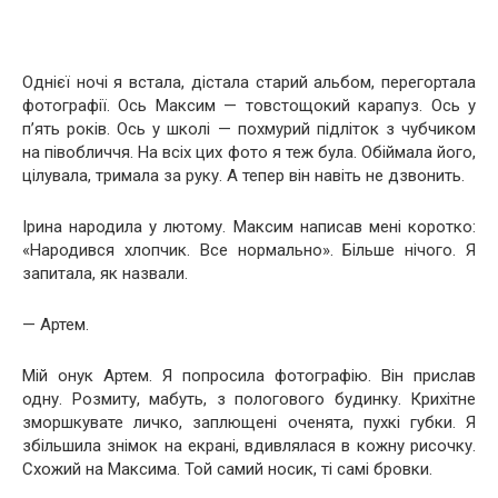
Однієї ночі я встала, дістала старий альбом, перегортала
фотографії. Ось Максим — товстощокий карапуз. Ось у
п’ять років. Ось у школі — похмурий підліток з чубчиком
на півобличчя. На всіх цих фото я теж була. Обіймала його,
цілувала, тримала за руку. А тепер він навіть не дзвонить.
Ірина народила у лютому. Максим написав мені коротко:
«Народився хлопчик. Все нормально». Більше нічого. Я
запитала, як назвали.
— Артем.
Мій онук Артем. Я попросила фотографію. Він прислав
одну. Розмиту, мабуть, з пологового будинку. Крихітне
зморшкувате личко, заплющені оченята, пухкі губки. Я
збільшила знімок на екрані, вдивлялася в кожну рисочку.
Схожий на Максима. Той самий носик, ті самі бровки.