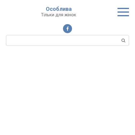
Перейти
Особлива
до
Тільки для жінок
вмісту
Пошук: