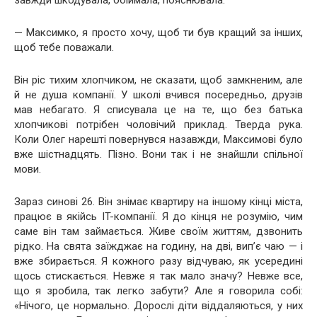
— Максимко, я просто хочу, щоб ти був кращий за інших,
щоб тебе поважали.
Він ріс тихим хлопчиком, не сказати, щоб замкненим, але
й не душа компанії. У школі вчився посередньо, друзів
мав небагато. Я списувала це на те, що без батька
хлопчикові потрібен чоловічий приклад. Тверда рука.
Коли Олег нарешті повернувся назавжди, Максимові було
вже шістнадцять. Пізно. Вони так і не знайшли спільної
мови.
Зараз синові 26. Він знімає квартиру на іншому кінці міста,
працює в якійсь IT-компанії. Я до кінця не розумію, чим
саме він там займається. Живе своїм життям, дзвонить
рідко. На свята заїжджає на годину, на дві, вип’є чаю — і
вже збирається. Я кожного разу відчуваю, як усередині
щось стискається. Невже я так мало значу? Невже все,
що я зробила, так легко забути? Але я говорила собі:
«Нічого, це нормально. Дорослі діти віддаляються, у них