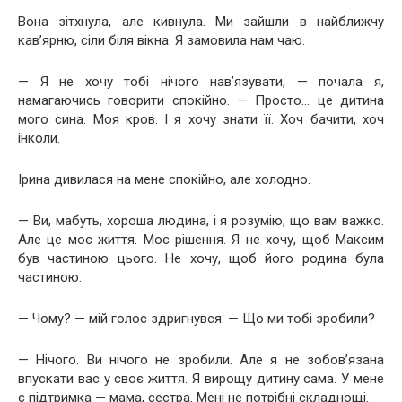
Вона зітхнула, але кивнула. Ми зайшли в найближчу
кав’ярню, сіли біля вікна. Я замовила нам чаю.
— Я не хочу тобі нічого нав’язувати, — почала я,
намагаючись говорити спокійно. — Просто… це дитина
мого сина. Моя кров. І я хочу знати її. Хоч бачити, хоч
інколи.
Ірина дивилася на мене спокійно, але холодно.
— Ви, мабуть, хороша людина, і я розумію, що вам важко.
Але це моє життя. Моє рішення. Я не хочу, щоб Максим
був частиною цього. Не хочу, щоб його родина була
частиною.
— Чому? — мій голос здригнувся. — Що ми тобі зробили?
— Нічого. Ви нічого не зробили. Але я не зобов’язана
впускати вас у своє життя. Я вирощу дитину сама. У мене
є підтримка — мама, сестра. Мені не потрібні складнощі.