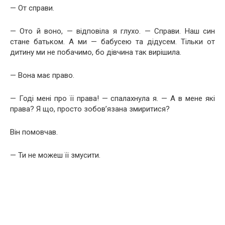
— От справи.
— Ото й воно, — відповіла я глухо. — Справи. Наш син
стане батьком. А ми — бабусею та дідусем. Тільки от
дитину ми не побачимо, бо дівчина так вирішила.
— Вона має право.
— Годі мені про її права! — спалахнула я. — А в мене які
права? Я що, просто зобов’язана змиритися?
Він помовчав.
— Ти не можеш її змусити.