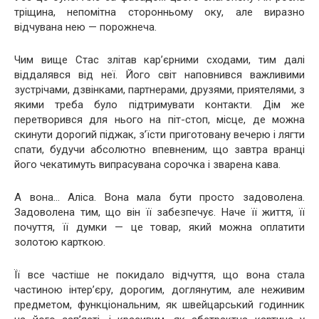
тріщина, непомітна сторонньому оку, але виразно
відчувана нею — порожнеча.
Чим вище Стас злітав кар’єрними сходами, тим далі
віддалявся від неї. Його світ наповнився важливими
зустрічами, дзвінками, партнерами, друзями, приятелями, з
якими треба було підтримувати контакти. Дім же
перетворився для нього на піт-стоп, місце, де можна
скинути дорогий піджак, з’їсти приготовану вечерю і лягти
спати, будучи абсолютно впевненим, що завтра вранці
його чекатимуть випрасувана сорочка і зварена кава.
А вона… Аліса. Вона мала бути просто задоволена.
Задоволена тим, що він її забезпечує. Наче її життя, її
почуття, її думки — це товар, який можна оплатити
золотою карткою.
Її все частіше не покидало відчуття, що вона стала
частиною інтер’єру, дорогим, доглянутим, але неживим
предметом, функціональним, як швейцарський годинник