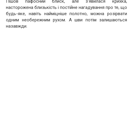
Пішов пафосний блиск, але з’явилася крихка,
насторожена близькість і постійне нагадування про те, що
будь-яке, навіть найміцніше полотно, можна розірвати
одним необережним рухом. А шви потім залишаються
назавжди.