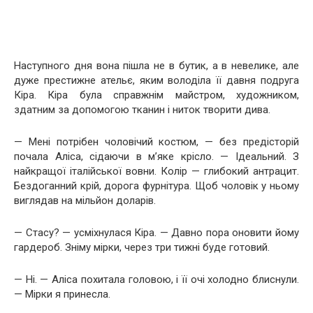
Наступного дня вона пішла не в бутик, а в невелике, але
дуже престижне ательє, яким володіла її давня подруга
Кіра. Кіра була справжнім майстром, художником,
здатним за допомогою тканин і ниток творити дива.
— Мені потрібен чоловічий костюм, — без предісторій
почала Аліса, сідаючи в м’яке крісло. — Ідеальний. З
найкращої італійської вовни. Колір — глибокий антрацит.
Бездоганний крій, дорога фурнітура. Щоб чоловік у ньому
виглядав на мільйон доларів.
— Стасу? — усміхнулася Кіра. — Давно пора оновити йому
гардероб. Зніму мірки, через три тижні буде готовий.
— Ні. — Аліса похитала головою, і її очі холодно блиснули.
— Мірки я принесла.