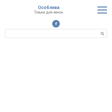
Перейти
Особлива
до
Тільки для жінок
вмісту
Пошук: