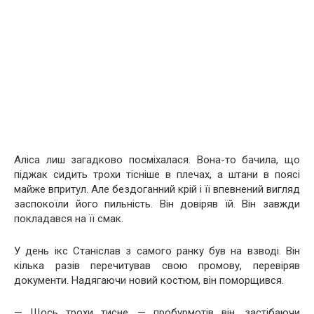
Аліса лиш загадково посміхалася. Вона-то бачила, що
піджак сидить трохи тісніше в плечах, а штани в поясі
майже впритул. Але бездоганний крій і її впевнений вигляд
заспокоїли його пильність. Він довіряв їй. Він завжди
покладався на її смак.
У день ікс Станіслав з самого ранку був на взводі. Він
кілька разів перечитував свою промову, перевіряв
документи. Надягаючи новий костюм, він поморщився.
— Щось трохи тисне, — пробурмотів він, застібаючи