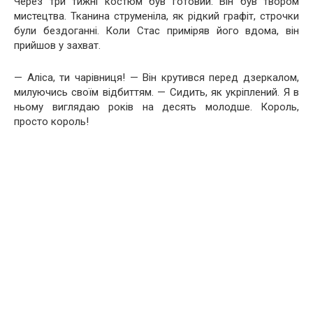
Через три тижні костюм був готовий. Він був твором
мистецтва. Тканина струменіла, як рідкий графіт, строчки
були бездоганні. Коли Стас приміряв його вдома, він
прийшов у захват.
— Аліса, ти чарівниця! — Він крутився перед дзеркалом,
милуючись своїм відбиттям. — Сидить, як укріплений. Я в
ньому виглядаю років на десять молодше. Король,
просто король!