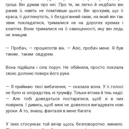
гроші. Він думав про неї. Про те, як легко й недбало він
ранив її, навіть не помітивши цього. Він зрозумів, що її
краса, її доглянутість, її бездоганний смак, на який він так
звик покладатися, трималися не на дорогих кремах і
клаптях. Вони трималися на її самоцінності, яку він ледь
не знищив.
— Пробач, — прошепотів він. — Аліс, пробач мене. Я був
таким… таким овдурем.
Вона підійшла і сіла поруч. Не обійняла, просто поклала
свою долоню поверх його руки.
— Я приймаю твої вибачення, — сказала вона. У її голосі
не було ні злорадства, ні тріумфу. Тільки втома й тінь надії.
— Але тобі доведеться постаратися, щоб я в них
повірила. І дивись, щоб мені не довелося вигадувати нові
уроки. А то, знаєш, фантазія в мене багата.
У їхніх стосунках той вечір щось безповоротно змінило.