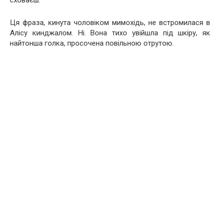
сховаєш.
Ця фраза, кинута чоловіком мимохідь, не встромилася в
Алісу кинджалом. Ні. Вона тихо увійшла під шкіру, як
найтонша голка, просочена повільною отрутою.