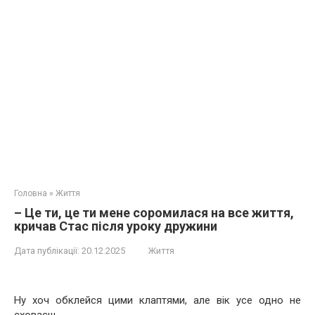
Головна
»
Життя
– Це ти, це ти мене соромилася на все життя,
кричав Стас після уроку дружини
Дата публікації:
20.12.2025
Життя
Ну хоч обклейся цими клаптями, але вік усе одно не