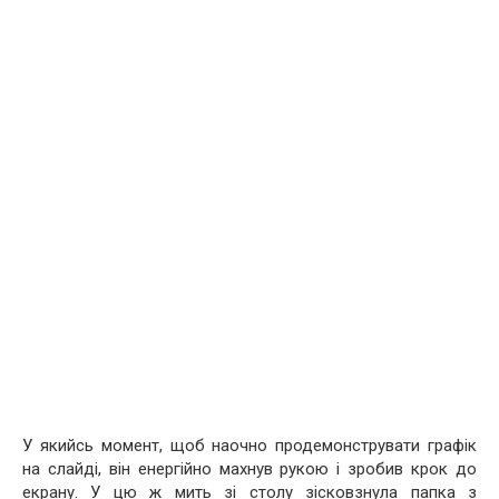
У якийсь момент, щоб наочно продемонструвати графік
на слайді, він енергійно махнув рукою і зробив крок до
екрану. У цю ж мить зі столу зісковзнула папка з