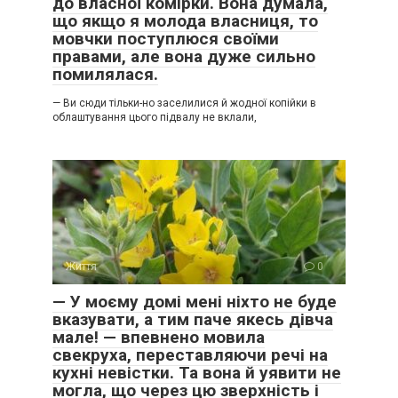
до власної комірки. Вона думала,
що якщо я молода власниця, то
мовчки поступлюся своїми
правами, але вона дуже сильно
помилялася.
— Ви сюди тільки-но заселилися й жодної копійки в
облаштування цього підвалу не вклали,
Життя
0
— У моєму домі мені ніхто не буде
вказувати, а тим паче якесь дівча
мале! — впевнено мовила
свекруха, переставляючи речі на
кухні невістки. Та вона й уявити не
могла, що через цю зверхність і