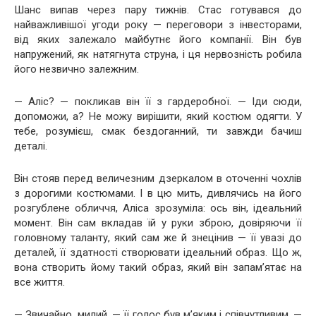
Шанс випав через пару тижнів. Стас готувався до
найважливішої угоди року — переговори з інвесторами,
від яких залежало майбутнє його компанії. Він був
напружений, як натягнута струна, і ця нервозність робила
його незвично залежним.
— Аліс? — покликав він її з гардеробної. — Іди сюди,
допоможи, а? Не можу вирішити, який костюм одягти. У
тебе, розумієш, смак бездоганний, ти завжди бачиш
деталі.
Він стояв перед величезним дзеркалом в оточенні чохлів
з дорогими костюмами. І в цю мить, дивлячись на його
розгублене обличчя, Аліса зрозуміла: ось він, ідеальний
момент. Він сам вкладав їй у руки зброю, довіряючи її
головному таланту, який сам же й знецінив — її увазі до
деталей, її здатності створювати ідеальний образ. Що ж,
вона створить йому такий образ, який він запам’ятає на
все життя.
— Звичайно, милий, — її голос був м’яким і співчутливим. —