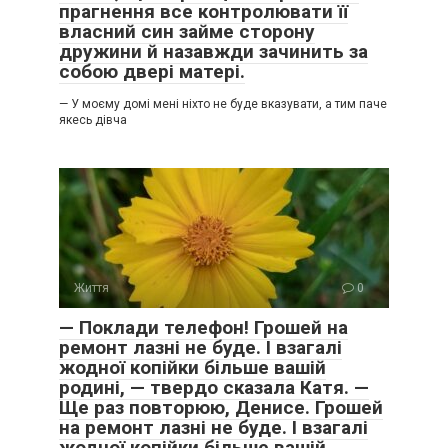
прагнення все контролювати її
власний син займе сторону
дружини й назавжди зачинить за
собою двері матері.
— У моєму домі мені ніхто не буде вказувати, а тим паче
якесь дівча
Життя
0
— Поклади телефон! Грошей на
ремонт лазні не буде. І взагалі
жодної копійки більше вашій
родині, — твердо сказала Катя. —
Ще раз повторюю, Денисе. Грошей
на ремонт лазні не буде. І взагалі
жодної копійки більше вашій