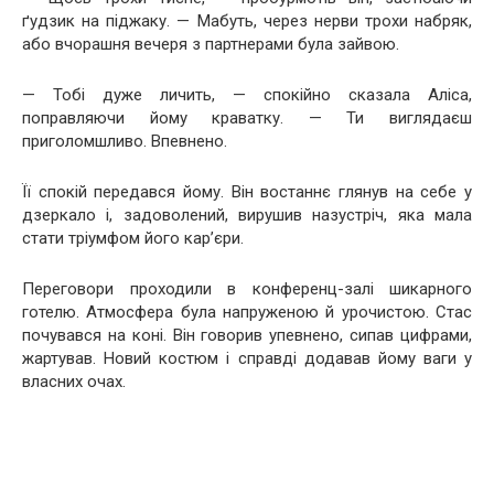
ґудзик на піджаку. — Мабуть, через нерви трохи набряк,
або вчорашня вечеря з партнерами була зайвою.
— Тобі дуже личить, — спокійно сказала Аліса,
поправляючи йому краватку. — Ти виглядаєш
приголомшливо. Впевнено.
Її спокій передався йому. Він востаннє глянув на себе у
дзеркало і, задоволений, вирушив назустріч, яка мала
стати тріумфом його кар’єри.
Переговори проходили в конференц-залі шикарного
готелю. Атмосфера була напруженою й урочистою. Стас
почувався на коні. Він говорив упевнено, сипав цифрами,
жартував. Новий костюм і справді додавав йому ваги у
власних очах.