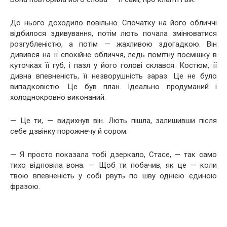
До нього доходило повільно. Спочатку на його обличчі
відбилося здивування, потім лють почала змінюватися
розгубленістю, а потім — жахливою здогадкою. Він
дивився на її спокійне обличчя, ледь помітну посмішку в
куточках її губ, і пазл у його голові склався. Костюм, її
дивна впевненість, її незворушність зараз. Це не було
випадковістю. Це був план. Ідеально продуманий і
холоднокровно виконаний.
— Це ти, — видихнув він. Лють пішла, залишивши після
себе дзвінку порожнечу й сором.
— Я просто показала тобі дзеркало, Стасе, — так само
тихо відповіла вона. — Щоб ти побачив, як це — коли
твою впевненість у собі рвуть по шву однією єдиною
фразою.