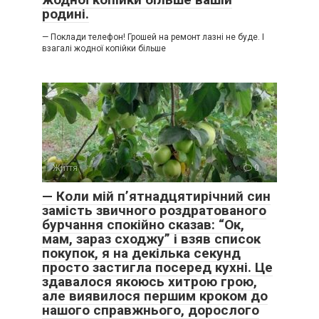
родині.
— Поклади телефон! Грошей на ремонт лазні не буде. І
взагалі жодної копійки більше
Життя
0
— Коли мій п’ятнадцятирічний син
замість звичного роздратованого
бурчання спокійно сказав: “Ок,
мам, зараз сходжу” і взяв список
покупок, я на декілька секунд
просто застигла посеред кухні. Це
здавалося якоюсь хитрою грою,
але виявилося першим кроком до
нашого справжнього, дорослого