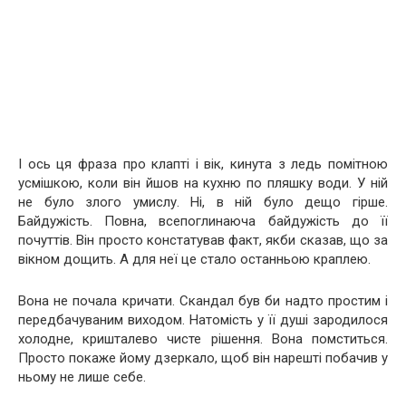
І ось ця фраза про клапті і вік, кинута з ледь помітною
усмішкою, коли він йшов на кухню по пляшку води. У ній
не було злого умислу. Ні, в ній було дещо гірше.
Байдужість. Повна, всепоглинаюча байдужість до її
почуттів. Він просто констатував факт, якби сказав, що за
вікном дощить. А для неї це стало останньою краплею.
Вона не почала кричати. Скандал був би надто простим і
передбачуваним виходом. Натомість у її душі зародилося
холодне, кришталево чисте рішення. Вона помститься.
Просто покаже йому дзеркало, щоб він нарешті побачив у
ньому не лише себе.