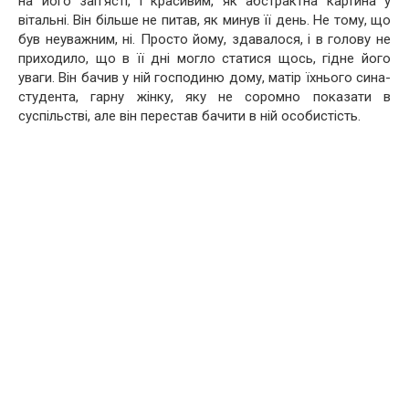
на його зап’ясті, і красивим, як абстрактна картина у
вітальні. Він більше не питав, як минув її день. Не тому, що
був неуважним, ні. Просто йому, здавалося, і в голову не
приходило, що в її дні могло статися щось, гідне його
уваги. Він бачив у ній господиню дому, матір їхнього сина-
студента, гарну жінку, яку не соромно показати в
суспільстві, але він перестав бачити в ній особистість.