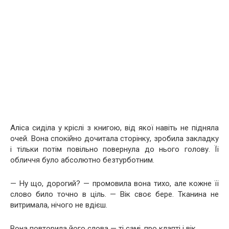
Аліса сиділа у кріслі з книгою, від якої навіть не підняла
очей. Вона спокійно дочитала сторінку, зробила закладку
і тільки потім повільно повернула до нього голову. Її
обличчя було абсолютно безтурботним.
— Ну що, дорогий? — промовила вона тихо, але кожне її
слово било точно в ціль. — Вік своє бере. Тканина не
витримала, нічого не вдієш.
Вона повторила його слова — ті самі, про клапті і вік.