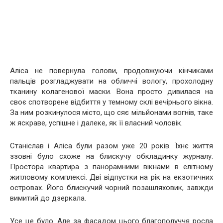
Аліса не повернула голови, продовжуючи кінчиками
пальців розгладжувати на обличчі вологу, прохолодну
тканину колагенової маски. Вона просто дивилася на
своє спотворене відбиття у темному склі вечірнього вікна.
За ним розкинулося місто, що сяє мільйонами вогнів, таке
ж яскраве, успішне і далеке, як її власний чоловік.
Станіслав і Аліса були разом уже 20 років. Їхнє життя
ззовні було схоже на блискучу обкладинку журналу.
Простора квартира з панорамними вікнами в елітному
житловому комплексі. Дві відпустки на рік на екзотичних
островах. Його блискучий чорний позашляховик, завжди
вимитий до дзеркала.
Усе це було. Але за фасадом цього благополуччя росла