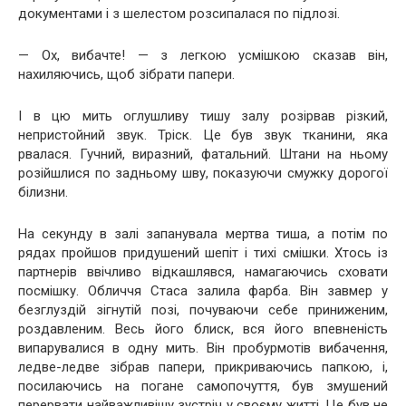
документами і з шелестом розсипалася по підлозі.
— Ох, вибачте! — з легкою усмішкою сказав він,
нахиляючись, щоб зібрати папери.
І в цю мить оглушливу тишу залу розірвав різкий,
непристойний звук. Тріск. Це був звук тканини, яка
рвалася. Гучний, виразний, фатальний. Штани на ньому
розійшлися по задньому шву, показуючи смужку дорогої
білизни.
На секунду в залі запанувала мертва тиша, а потім по
рядах пройшов придушений шепіт і тихі смішки. Хтось із
партнерів ввічливо відкашлявся, намагаючись сховати
посмішку. Обличчя Стаса залила фарба. Він завмер у
безглуздій зігнутій позі, почуваючи себе приниженим,
роздавленим. Весь його блиск, вся його впевненість
випарувалися в одну мить. Він пробурмотів вибачення,
ледве-ледве зібрав папери, прикриваючись папкою, і,
посилаючись на погане самопочуття, був змушений
перервати найважливішу зустріч у своєму житті. Це був не