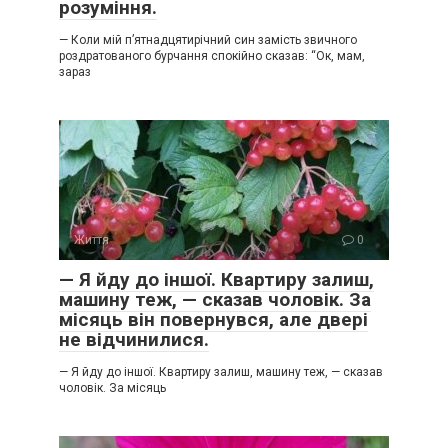
розуміння.
— Коли мій п’ятнадцятирічний син замість звичного
роздратованого бурчання спокійно сказав: “Ок, мам,
зараз
Життя
0
— Я йду до іншої. Квартиру залиш,
машину теж, — сказав чоловік. За
місяць він повернувся, але двері
не відчинилися.
— Я йду до іншої. Квартиру залиш, машину теж, — сказав
чоловік. За місяць