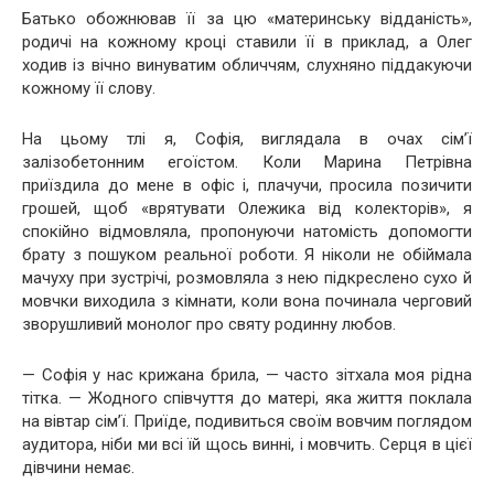
Батько обожнював її за цю «материнську відданість»,
родичі на кожному кроці ставили її в приклад, а Олег
ходив із вічно винуватим обличчям, слухняно піддакуючи
кожному її слову.
На цьому тлі я, Софія, виглядала в очах сім’ї
залізобетонним егоїстом. Коли Марина Петрівна
приїздила до мене в офіс і, плачучи, просила позичити
грошей, щоб «врятувати Олежика від колекторів», я
спокійно відмовляла, пропонуючи натомість допомогти
брату з пошуком реальної роботи. Я ніколи не обіймала
мачуху при зустрічі, розмовляла з нею підкреслено сухо й
мовчки виходила з кімнати, коли вона починала черговий
зворушливий монолог про святу родинну любов.
— Софія у нас крижана брила, — часто зітхала моя рідна
тітка. — Жодного співчуття до матері, яка життя поклала
на вівтар сім’ї. Приїде, подивиться своїм вовчим поглядом
аудитора, ніби ми всі їй щось винні, і мовчить. Серця в цієї
дівчини немає.