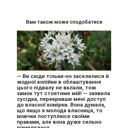
Вам також може сподобатися
Життя
0
— Ви сюди тільки-но заселилися й
жодної копійки в облаштування
цього підвалу не вклали, тож
замок тут стоятиме мій! — заявила
сусідка, перекривши мені доступ
до власної комірки. Вона думала,
що якщо я молода власниця, то
мовчки поступлюся своїми
правами, але вона дуже сильно
помилялася.