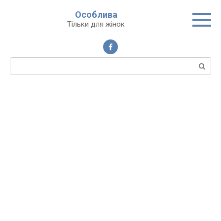
Перейти
Особлива
до
Тільки для жінок
вмісту
Пошук: