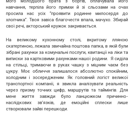
мого молодшого брата з боргів, оплачувала його
навчання, терпіла його примхи й зі сльозами на очах
просила нас усіх “проявити родинне милосердя до
хлопчика”. Твоя завіса благочестя впала, мачухо. Збирай
свої речі, акторський кружок закривається.
На великому кухонному столі, вкритому лляною
скатертиною, лежала звичайна поштова папка, в якій були
зібрані рахунки за комунальні послуги, квитанції на ліки та
виписки за картковими рахунками нашої родини. Я сиділа
на стільці, тримаючи в руках чашку з міцним чаєм без
цукру. Моє обличчя залишалося абсолютно спокійним,
холодним і зосередженим. Як головний логіст великої
транспортної компанії, я звикла аналізувати реальність
через призму точних цифр, маршрутів та таймінгів. Для
мене життя завжди було ланцюжком причинно-
наслідкових зв’язків, де емоційні сплески лише
створювали зайві перешкоди.