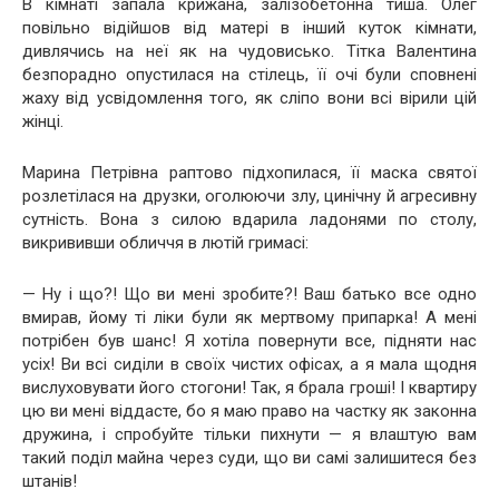
В кімнаті запала крижана, залізобетонна тиша. Олег
повільно відійшов від матері в інший куток кімнати,
дивлячись на неї як на чудовисько. Тітка Валентина
безпорадно опустилася на стілець, її очі були сповнені
жаху від усвідомлення того, як сліпо вони всі вірили цій
жінці.
Марина Петрівна раптово підхопилася, її маска святої
розлетілася на друзки, оголюючи злу, цинічну й агресивну
сутність. Вона з силою вдарила ладонями по столу,
викрививши обличчя в лютій гримасі:
— Ну і що?! Що ви мені зробите?! Ваш батько все одно
вмирав, йому ті ліки були як мертвому припарка! А мені
потрібен був шанс! Я хотіла повернути все, підняти нас
усіх! Ви всі сиділи в своїх чистих офісах, а я мала щодня
вислуховувати його стогони! Так, я брала гроші! І квартиру
цю ви мені віддасте, бо я маю право на частку як законна
дружина, і спробуйте тільки пихнути — я влаштую вам
такий поділ майна через суди, що ви самі залишитеся без
штанів!