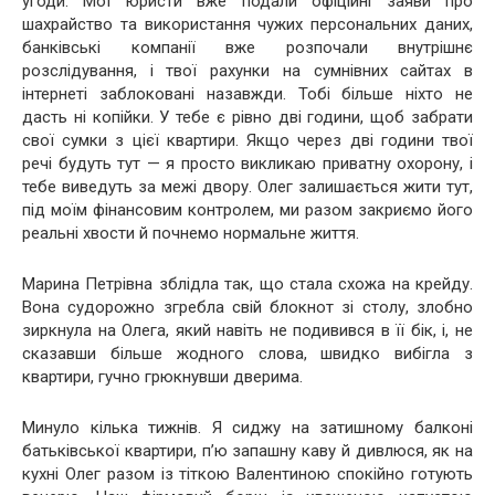
угоди. Мої юристи вже подали офіційні заяви про
шахрайство та використання чужих персональних даних,
банківські компанії вже розпочали внутрішнє
розслідування, і твої рахунки на сумнівних сайтах в
інтернеті заблоковані назавжди. Тобі більше ніхто не
дасть ні копійки. У тебе є рівно дві години, щоб забрати
свої сумки з цієї квартири. Якщо через дві години твої
речі будуть тут — я просто викликаю приватну охорону, і
тебе виведуть за межі двору. Олег залишається жити тут,
під моїм фінансовим контролем, ми разом закриємо його
реальні хвости й почнемо нормальне життя.
Марина Петрівна зблідла так, що стала схожа на крейду.
Вона судорожно згребла свій блокнот зі столу, злобно
зиркнула на Олега, який навіть не подивився в її бік, і, не
сказавши більше жодного слова, швидко вибігла з
квартири, гучно грюкнувши дверима.
Минуло кілька тижнів. Я сиджу на затишному балконі
батьківської квартири, п’ю запашну каву й дивлюся, як на
кухні Олег разом із тіткою Валентиною спокійно готують