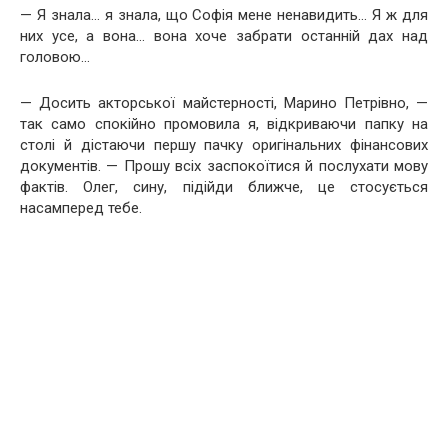
— Я знала… я знала, що Софія мене ненавидить… Я ж для
них усе, а вона… вона хоче забрати останній дах над
головою…
— Досить акторської майстерності, Марино Петрівно, —
так само спокійно промовила я, відкриваючи папку на
столі й дістаючи першу пачку оригінальних фінансових
документів. — Прошу всіх заспокоїтися й послухати мову
фактів. Олег, сину, підійди ближче, це стосується
насамперед тебе.