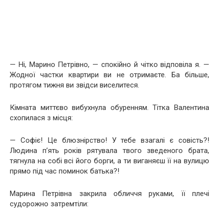
— Ні, Марино Петрівно, — спокійно й чітко відповіла я. —
Жодної частки квартири ви не отримаєте. Ба більше,
протягом тижня ви звідси виселитеся.
Кімната миттєво вибухнула обуренням. Тітка Валентина
схопилася з місця:
— Софіє! Це блюзнірство! У тебе взагалі є совість?!
Людина п’ять років рятувала твого зведеного брата,
тягнула на собі всі його борги, а ти виганяєш її на вулицю
прямо під час поминок батька?!
Марина Петрівна закрила обличчя руками, її плечі
судорожно затремтіли: