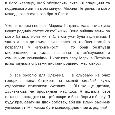
в його квартирі, щоб обговорити питання спадщини та
подальшого життя моєї мачухи, Марини Петрівни, та мого
молодшого зведеного брата Олега.
Уже п’ять років поспіль Марина Петрівна мала в очах усіх
наших родичів статус святої жінки. Вона вийшла заміж за
мого батька, коли ми з Олегом уже були підлітками. І
якщо я завжди трималася незалежно, то Олег постійно
потрапляв у неприємності — то брав безглузді
мікропозики, то кидав навчання, то зв’язувався з
сумнівними компаніями. І кожного разу Марина Петрівна
влаштовувала справжні вистави родинної жертовності.
— Я все зроблю для Олежика, — зі сльозами на очах
говорила вона батькові на кожній сімейній кухні,
судорожно стискаючи хустинку. — Він же ще дитина,
дурненький, не прорахував наслідки. Я віддала свої
останні заощадження, щоб закрити його борги в банку. Я
буду працювати на двох роботах, аби він тільки закінчив
університет! Ми маємо бути милосердними, ми ж родина!