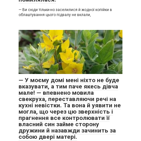
— Ви сюди тільки-но заселилися й жодної копійки в
облаштування цього підвалу не вклали,
Життя
0
— У моєму домі мені ніхто не буде
вказувати, а тим паче якесь дівча
мале! — впевнено мовила
свекруха, переставляючи речі на
кухні невістки. Та вона й уявити не
могла, що через цю зверхність і
прагнення все контролювати її
власний син займе сторону
дружини й назавжди зачинить за
собою двері матері.