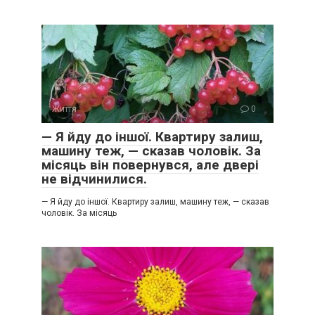
Життя
0
— Я йду до іншої. Квартиру залиш,
машину теж, — сказав чоловік. За
місяць він повернувся, але двері
не відчинилися.
— Я йду до іншої. Квартиру залиш, машину теж, — сказав
чоловік. За місяць