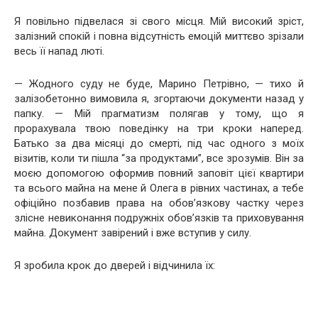
Я повільно підвелася зі свого місця. Мій високий зріст,
залізний спокій і повна відсутність емоцій миттєво зрізали
весь її напад люті.
— Жодного суду не буде, Марино Петрівно, — тихо й
залізобетонно вимовила я, згортаючи документи назад у
папку. — Мій прагматизм полягав у тому, що я
прорахувала твою поведінку на три кроки наперед.
Батько за два місяці до смерті, під час одного з моїх
візитів, коли ти пішла “за продуктами”, все зрозумів. Він за
моєю допомогою оформив повний заповіт цієї квартири
та всього майна на мене й Олега в рівних частинах, а тебе
офіційно позбавив права на обов’язкову частку через
злісне невиконання подружніх обов’язків та приховування
майна. Документ завірений і вже вступив у силу.
Я зробила крок до дверей і відчинила їх: