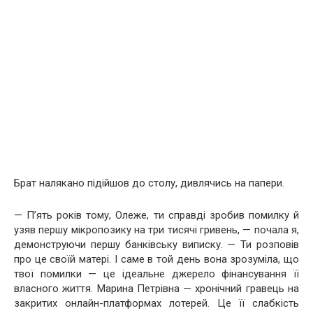
Брат налякано підійшов до столу, дивлячись на папери.
— П’ять років тому, Олеже, ти справді зробив помилку й
узяв першу мікропозику на три тисячі гривень, — почала я,
демонструючи першу банківську виписку. — Ти розповів
про це своїй матері. І саме в той день вона зрозуміла, що
твої помилки — це ідеальне джерело фінансування її
власного життя. Марина Петрівна — хронічний гравець на
закритих онлайн-платформах лотерей. Це її слабкість