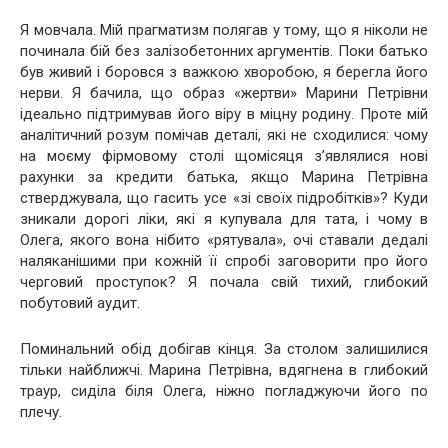
Я мовчала. Мій прагматизм полягав у тому, що я ніколи не
починала бій без залізобетонних аргументів. Поки батько
був живий і боровся з важкою хворобою, я берегла його
нерви. Я бачила, що образ «жертви» Марини Петрівни
ідеально підтримував його віру в міцну родину. Проте мій
аналітичний розум помічав деталі, які не сходилися: чому
на моєму фірмовому столі щомісяця з’являлися нові
рахунки за кредити батька, якщо Марина Петрівна
стверджувала, що гасить усе «зі своїх підробітків»? Куди
зникали дорогі ліки, які я купувала для тата, і чому в
Олега, якого вона нібито «рятувала», очі ставали дедалі
наляканішими при кожній її спробі заговорити про його
черговий проступок? Я почала свій тихий, глибокий
побутовий аудит.
Поминальний обід добігав кінця. За столом залишилися
тільки найближчі. Марина Петрівна, вдягнена в глибокий
траур, сиділа біля Олега, ніжно погладжуючи його по
плечу.