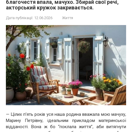
благочестя впала, мачухо. Збирай свої речі,
акторський кружок закривається.
Дата публікації:
12.06.2026
Життя
— Цілих п’ять років уся наша родина вважала мою мачуху,
Марину Петрівну, ідеальним прикладом материнської
відданості. Вона ж бо “поклала життя”, аби витягнути