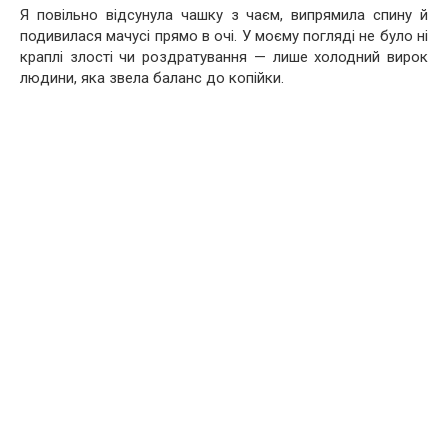
Я повільно відсунула чашку з чаєм, випрямила спину й
подивилася мачусі прямо в очі. У моєму погляді не було ні
краплі злості чи роздратування — лише холодний вирок
людини, яка звела баланс до копійки.