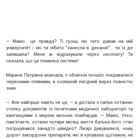
— Мамо… це правда? Ті гроші, які тато давав на мій
університет і які ти нібито “занесла в деканат”… ти їх де
залишила? Мене ж відрахували через несплату! Ти
сказала, що це помилка системи!
Марина Петрівна мовчала, її обличчя почало покриватися
червоними плямами, а колишній лагідний вираз повністю
зник.
— Але найгірше навіть не це, — я дістала з папки останню
стопку документів із печатками медичної лабораторії та
квитанціями з мережі міських ломбардів. — Мамо, тітко,
пам’ятаєте, останні чотири місяці життя батька його стан
погіршувався занадто швидко? Лікарі дивувалися, чому
дорогі закордонні препарати, які я купувала щотижня, не