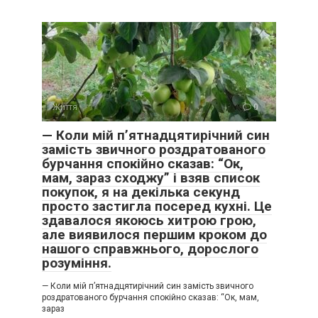
Життя
0
— Коли мій п’ятнадцятирічний син
замість звичного роздратованого
бурчання спокійно сказав: “Ок,
мам, зараз сходжу” і взяв список
покупок, я на декілька секунд
просто застигла посеред кухні. Це
здавалося якоюсь хитрою грою,
але виявилося першим кроком до
нашого справжнього, дорослого
розуміння.
— Коли мій п’ятнадцятирічний син замість звичного
роздратованого бурчання спокійно сказав: “Ок, мам,
зараз