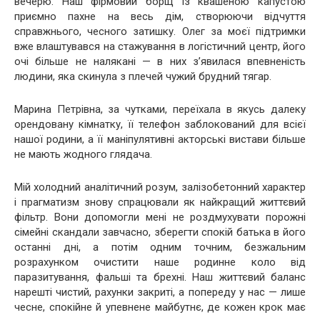
вечерю. Наш фірмовий борщ із квашеною капустою
приємно пахне на весь дім, створюючи відчуття
справжнього, чесного затишку. Олег за моєї підтримки
вже влаштувався на стажування в логістичний центр, його
очі більше не налякані — в них з’явилася впевненість
людини, яка скинула з плечей чужий брудний тягар.
Марина Петрівна, за чутками, переїхала в якусь далеку
орендовану кімнатку, її телефон заблокований для всієї
нашої родини, а її маніпулятивні акторські вистави більше
не мають жодного глядача.
Мій холодний аналітичний розум, залізобетонний характер
і прагматизм знову спрацювали як найкращий життєвий
фільтр. Вони допомогли мені не роздмухувати порожні
сімейні скандали завчасно, зберегти спокій батька в його
останні дні, а потім одним точним, безжальним
розрахунком очистити наше родинне коло від
паразитування, фальші та брехні. Наш життєвий баланс
нарешті чистий, рахунки закриті, а попереду у нас — лише
чесне, спокійне й упевнене майбутнє, де кожен крок має