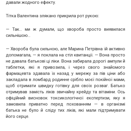
давали жодного ефекту.
Тітка Валентина злякано прикрила рот рукою:
— Так… ми ж думали, що хвороба просто виявилася
сильнішою…
— Хвороба була сильною, але Марина Петрівна їй активно
допомагала, — я поклала на стіл квитанції. — Вона просто
не давала батькові ці ліки. Вона забирала дорогі ампули й
таблетки, які я привозила, і через свого знайомого
фармацевта здавала їх назад у мережу за пів ціни або
закладала в ломбард родинне срібло моєї покійної мами,
щоб отримати швидку готівку для своїх розваг. Батько
отримував замість ліків звичайну крейду та вітаміни. Ось
офіційний висновок токсикологічної експертизи, яку я
замовила приватно перед похованням — в організмі
батька не було й сліду тих ліків, які мали підтримувати
його серце.