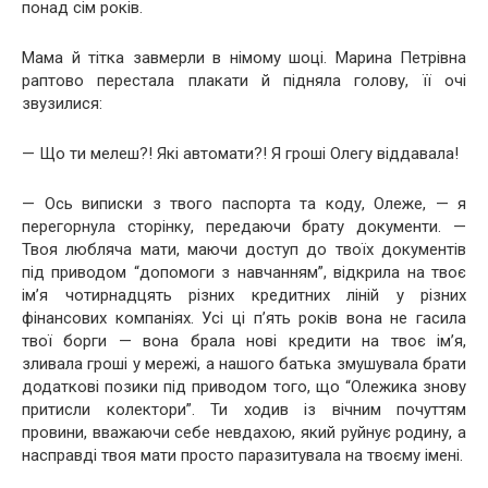
понад сім років.
Мама й тітка завмерли в німому шоці. Марина Петрівна
раптово перестала плакати й підняла голову, її очі
звузилися:
— Що ти мелеш?! Які автомати?! Я гроші Олегу віддавала!
— Ось виписки з твого паспорта та коду, Олеже, — я
перегорнула сторінку, передаючи брату документи. —
Твоя любляча мати, маючи доступ до твоїх документів
під приводом “допомоги з навчанням”, відкрила на твоє
ім’я чотирнадцять різних кредитних ліній у різних
фінансових компаніях. Усі ці п’ять років вона не гасила
твої борги — вона брала нові кредити на твоє ім’я,
зливала гроші у мережі, а нашого батька змушувала брати
додаткові позики під приводом того, що “Олежика знову
притисли колектори”. Ти ходив із вічним почуттям
провини, вважаючи себе невдахою, який руйнує родину, а
насправді твоя мати просто паразитувала на твоєму імені.