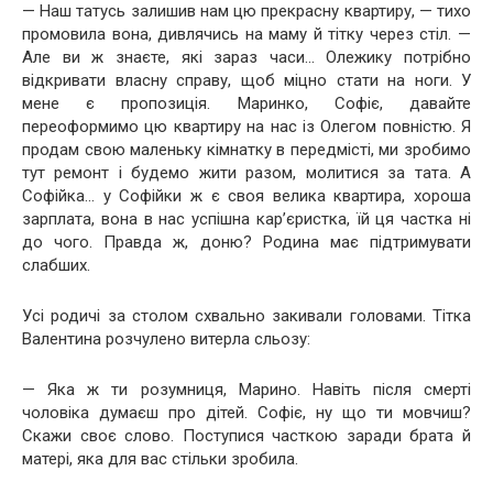
— Наш татусь залишив нам цю прекрасну квартиру, — тихо
промовила вона, дивлячись на маму й тітку через стіл. —
Але ви ж знаєте, які зараз часи… Олежику потрібно
відкривати власну справу, щоб міцно стати на ноги. У
мене є пропозиція. Маринко, Софіє, давайте
переоформимо цю квартиру на нас із Олегом повністю. Я
продам свою маленьку кімнатку в передмісті, ми зробимо
тут ремонт і будемо жити разом, молитися за тата. А
Софійка… у Софійки ж є своя велика квартира, хороша
зарплата, вона в нас успішна кар’єристка, їй ця частка ні
до чого. Правда ж, доню? Родина має підтримувати
слабших.
Усі родичі за столом схвально закивали головами. Тітка
Валентина розчулено витерла сльозу:
— Яка ж ти розумниця, Марино. Навіть після смерті
чоловіка думаєш про дітей. Софіє, ну що ти мовчиш?
Скажи своє слово. Поступися часткою заради брата й
матері, яка для вас стільки зробила.