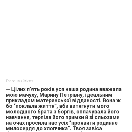
Головна
»
Життя
— Цілих п’ять років уся наша родина вважала
мою мачуху, Марину Петрівну, ідеальним
прикладом материнської відданості. Вона ж
бо “поклала життя”, аби витягнути мого
молодшого брата з боргів, оплачувала його
навчання, терпіла його примхи й зі сльозами
на очах просила нас усіх “проявити родинне
милосердя до хлопчика”. Твоя завіса