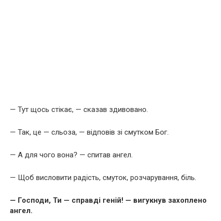
— Тут щось стікає, — сказав здивовано.
— Так, це — сльоза, — відповів зі смутком Бог.
— А для чого вона? — спитав ангел.
— Щоб висловити радість, смуток, розчарування, біль.
— Господи, Ти — справді геній! — вигукнув захоплено
ангел.