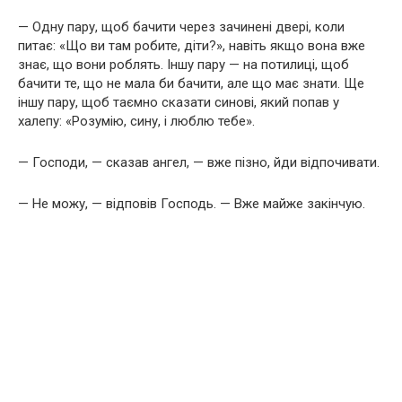
— Одну пару, щоб бачити через зачинені двері, коли
питає: «Що ви там робите, діти?», навіть якщо вона вже
знає, що вони роблять. Іншу пару — на потилиці, щоб
бачити те, що не мала би бачити, але що має знати. Ще
іншу пару, щоб таємно сказати синові, який попав у
халепу: «Розумію, сину, і люблю тебе».
— Господи, — сказав ангел, — вже пізно, йди відпочивати.
— Не можу, — відповів Господь. — Вже майже закінчую.