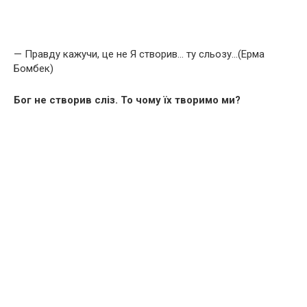
— Правду кажучи, це не Я створив… ту сльозу…(Ерма
Бомбек)
Бог не створив сліз. То чому їх творимо ми?