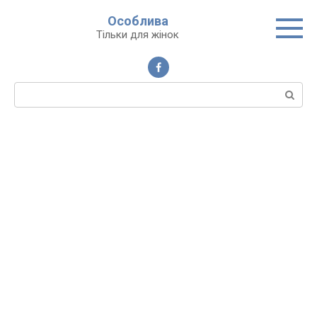
Перейти
Особлива
до
Тільки для жінок
вмісту
Пошук: