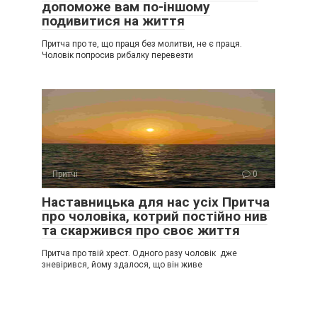
допоможе вам по-іншому
подивитися на життя
Притча про те, що праця без молитви, не є праця.
Чоловік попросив рибалку перевезти
Притчі
0
Наставницька для нас усіх Притча
про чоловіка, котрий постійно нив
та скаржився про своє життя
Притча про твій хрест. Одного разу чоловік дже
зневірився, йому здалося, що він живе