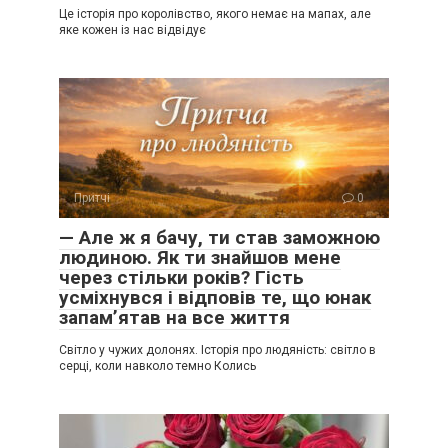
Це історія про королівство, якого немає на мапах, але
яке кожен із нас відвідує
Притчі
0
— Але ж я бачу, ти став заможною
людиною. Як ти знайшов мене
через стільки років? Гість
усміхнувся і відповів те, що юнак
запам’ятав на все життя
Світло у чужих долонях. Історія про людяність: світло в
серці, коли навколо темно Колись