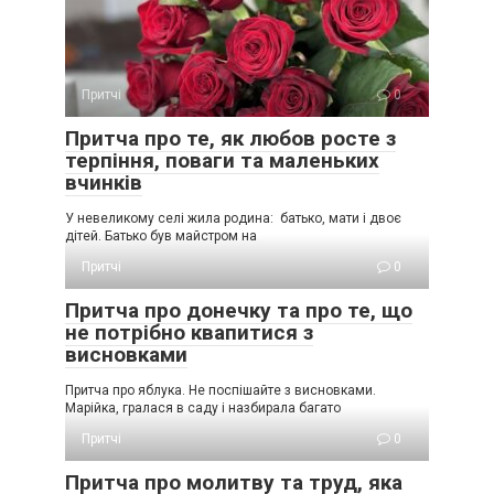
Притчі
0
Притча про те, як любов росте з
терпіння, поваги та маленьких
вчинків
У невеликому селі жила родина: батько, мати і двоє
дітей. Батько був майстром на
Притчі
0
Притча про донечку та про те, що
не потрібно квапитися з
висновками
Притча про яблука. Не поспішайте з висновками.
Марійка, гралася в саду і назбирала багато
Притчі
0
Притча про молитву та труд, яка