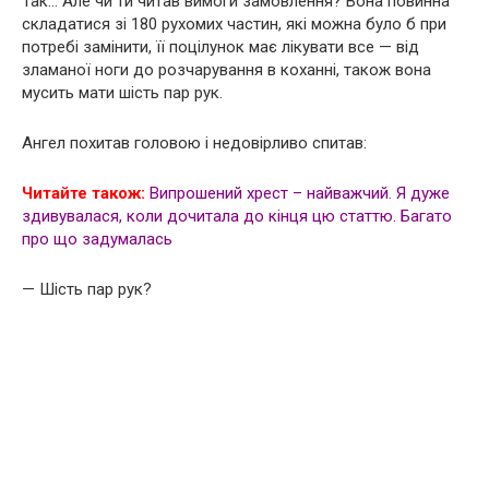
Так… Але чи ти читав вимоги замовлення? Вона повинна
складатися зі 180 рухомих частин, які можна було б при
потребі замінити, її поцілунок має лікувати все — від
зламаної ноги до розчарування в коханні, також вона
мусить мати шість пар рук.
Ангел похитав головою і недовірливо спитав:
Читайте також:
Випрошений хрест – найважчий. Я дуже
здивувалася, коли дочитала до кінця цю статтю. Багато
про що задумалась
— Шість пар рук?