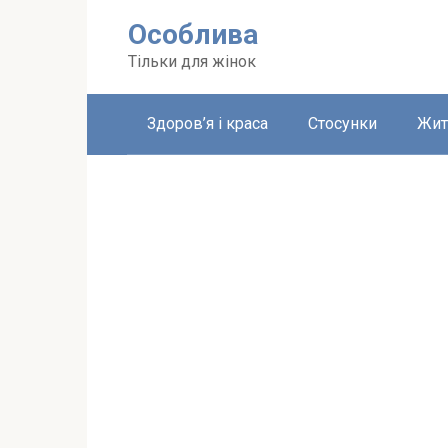
Перейти
Особлива
до
вмісту
Тільки для жінок
Здоров’я і краса
Стосунки
Жит