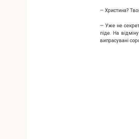
— Христина? Тво
— Уже не секрет
піде. На відмін
випрасувані сор