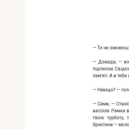
— Ти не зможеш…
— Доведи, — ві
підписом. Свідки
пам’яті. А в теб
— Навіщо? — гол
— Саме, — Стані
весілля. Рамка в
твою турботу, 
Христина — молод