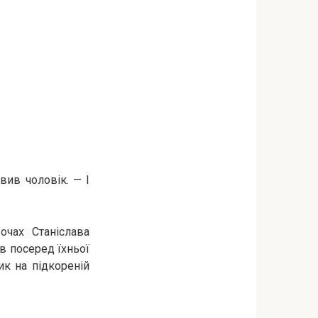
вив чоловік. — І
очах Станіслава
яв посеред їхньої
ик на підкореній