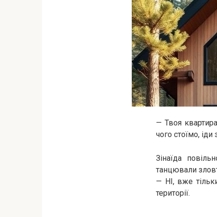
— Твоя квартира
чого стоїмо, іди 
Зінаїда повіль
танцювали зловті
— НІ, вже тільк
території.