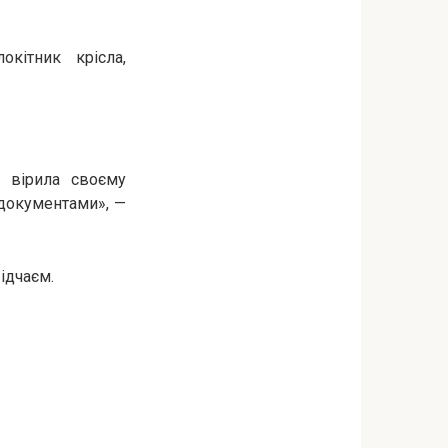
кітник крісла,
 вірила своєму
 документами», —
відчаєм.