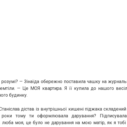
 розумі? — Зінаїда обережно поставила чашку на журналь
емтіли. — Це МОЯ квартира. Я її купила до нашого весіл
ого будинку.
Станіслав дістав із внутрішньої кишені піджака складений
и роки тому ти оформлювала дарування? Підписувала
, люба моя, це було не дарування на мою матір, як я тобі 