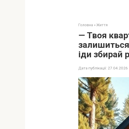
Головна
»
Життя
— Твоя квар
залишиться 
іди збирай ре
Дата публікації:
27.04.2026