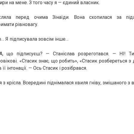
ри на мене. З того часу я — єдиний власник.
жляла перед очима Зінаїди. Вона схопилася за підло
имати рівновагу.
… Я підписувала зовсім інше…
, що підписуєш? — Станіслав розреготався. — НІ! Ти
вікові. «Стасик знає, що робить», «Стасик розбереться з
її інтонації. — Ось Стасик і розібрався.
я з крісла. Всередині піднімалася хвиля гніву, змішаного з 