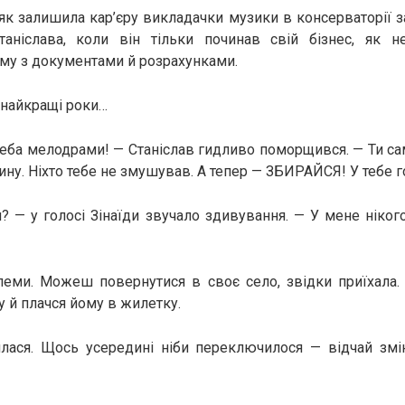
, як залишила кар’єру викладачки музики в консерваторії з
таніслава, коли він тільки починав свій бізнес, як н
му з документами й розрахунками.
і найкращі роки…
треба мелодрами! — Станіслав гидливо поморщився. — Ти сам
ину. Ніхто тебе не змушував. А тепер — ЗБИРАЙСЯ! У тебе г
? — у голосі Зінаїди звучало здивування. — У мене ніко
леми. Можеш повернутися в своє село, звідки приїхала. 
у й плачся йому в жилетку.
илася. Щось усередині ніби переключилося — відчай зм