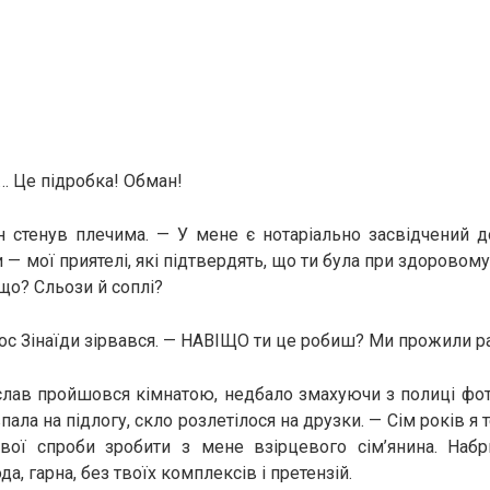
 Це підробка! Обман!
н стенув плечима. — У мене є нотаріально засвідчений д
 — мої приятелі, які підтвердять, що ти була при здоровому
е що? Сльози й соплі?
ос Зінаїди зірвався. — НАВІЩО ти це робиш? Ми прожили ра
слав пройшовся кімнатою, недбало змахуючи з полиці фо
пала на підлогу, скло розлетілося на друзки. — Сім років я т
твої спроби зробити з мене взірцевого сім’янина. Наб
а, гарна, без твоїх комплексів і претензій.