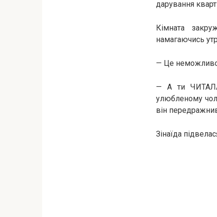
дарування кварти
Кімната закру
намагаючись утр
— Це неможливо
— А ти ЧИТАЛА
улюбленому чоло
він передражнив 
Зінаїда підвелас