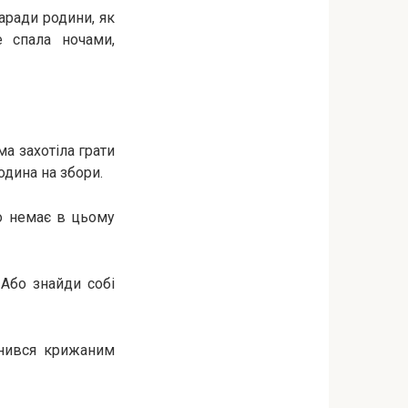
аради родини, як
е спала ночами,
а захотіла грати
одина на збори.
го немає в цьому
Або знайди собі
інився крижаним