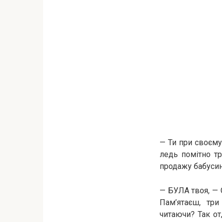
— Ти при своєму
ледь помітно тр
продажу бабусин
— БУЛА твоя, — 
Пам’ятаєш, тр
читаючи? Так от