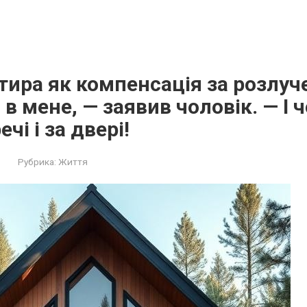
тира як компенсація за розлуч
в мене, — заявив чоловік. — І ч
чі і за двері!
Рубрика:
Життя