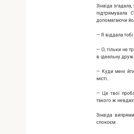
Зінаїда згадала
підтримувала С
допомагаючи йо
— Я віддала тоб
— О, тільки не 
в ідеальну друж
— Куди мені йти
місті…
— Це твої проб
такого ж невдах
Зінаїда випрям
спокоєм.