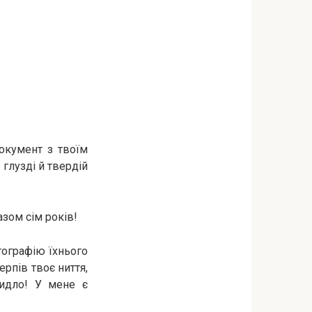
окумент з твоїм
 глузді й твердій
зом сім років!
тографію їхнього
ерпів твоє ниття,
ридло! У мене є