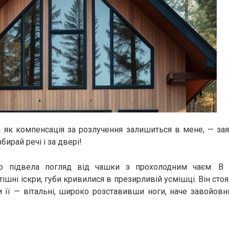
 як компенсація за розлучення залишиться в мене, — зая
збирай речі і за двері!
но підвела погляд від чашки з прохолодним чаєм. В 
шні іскри, губи кривилися в презирливій усмішці. Він сто
и її — вітальні, широко розставивши ноги, наче завойовн