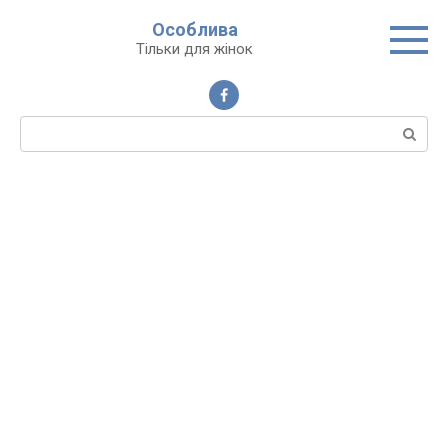
Перейти
Особлива
до
Тільки для жінок
вмісту
Пошук: