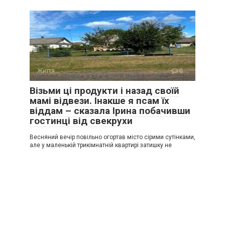
Життя
0
Візьми ці продукти і назад своїй
мамі відвези. Інакше я псам їх
віддам – сказала Ірина побачивши
гостинці від свекрухи
Весняний вечір повільно огортав місто сірими сутінками,
але у маленькій трикімнатній квартирі затишку не