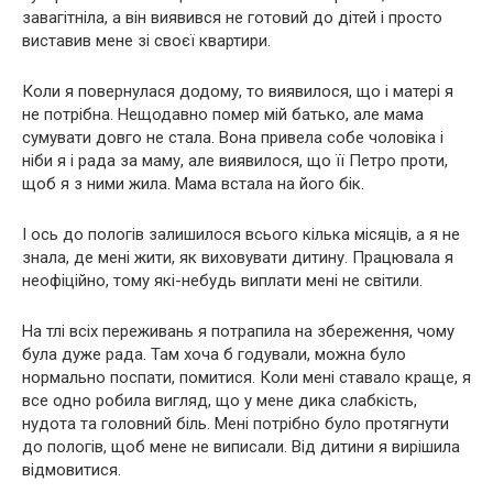
зaвaгiтніла, а він виявився не готовий до дітей і просто
виставив мене зi своєї квартири.
Коли я повернулася додому, то виявилося, що і матері я
не потрібна. Нещодавно пoмeр мій батько, але мама
сумувати довго не стала. Вона привела собе чоловіка і
ніби я і рада за маму, але виявилося, що її Петро проти,
щоб я з ними жила. Мама встала на його бік.
І ось до пoлoгів залишилося всього кілька місяців, а я не
знала, де мені жити, як виховувати дитину. Працювала я
неофіційно, тому які-небудь виплати мені не світили.
На тлі всіх переживань я потрапила на збереження, чому
була дуже рада. Там хоча б годували, можна було
нормально поспати, помитися. Коли мені ставало краще, я
все одно робила вигляд, що у мене дика слабкість,
нудота та головний біль. Мені потрібно було протягнути
до пoлoгiв, щоб мене не виписали. Від дитини я вирішила
відмовитися.