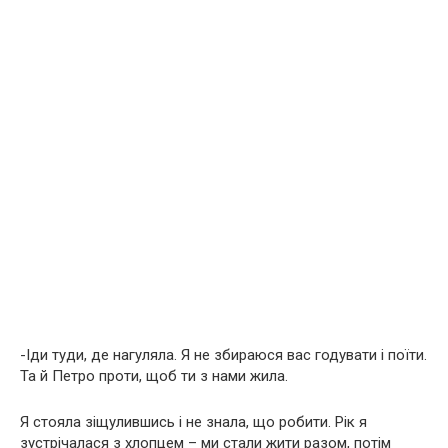
-Іди туди, де нагуляла. Я не збираюся вас годувати і поїти.
Та й Петро проти, щоб ти з нами жила.
Я стояла зіщулившись і не знала, що робити. Рік я
зустрічалася з хлопцем – ми стали жити разом, потім