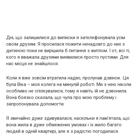
Дні, що залишилися до виписки я зателефонувала усім
своїм друзям. Я просилася пожити ненадовго до них з
дитиною поки не вирішила б питання з житлом. І от, всі ті,
кого я вважала друзями виявилися просто пустими. Для
нас місця не знайшлося.
Коли я вже зовсім втратила надію, пролунав дзвінок. Ця
була Віка – моя колега на минулій роботі. Ми з нею ніколи
особливо не спілкувалися, тому я навіть їй не дзвонила.
Вона боязко сказала, що чула про мою проблему і
запропонувала допомогти.
Я звичайно дуже здивувалася, наскільки я пам’ятала, що
вона жила в дуже обмежених умовах і їх жило багато
людей в одній квартирі, але я з радістю погодилася.