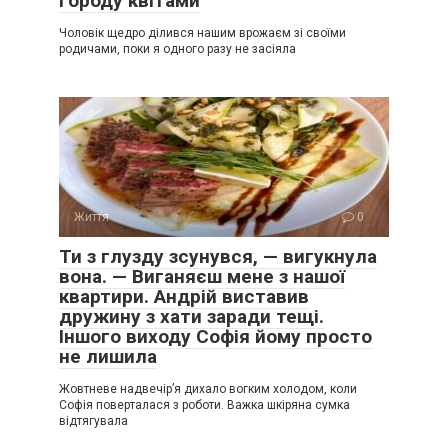
городу квітами
Чоловік щедро ділився нашим врожаєм зі своїми
родичами, поки я одного разу не засіяла
Життя
0
Ти з глузду зсунувся, — вигукнула
вона. — Виганяєш мене з нашої
квартири. Андрій виставив
дружину з хати заради тещі.
Іншого виходу Софія йому просто
не лишила
Жовтневе надвечір’я дихало вогким холодом, коли
Софія поверталася з роботи. Важка шкіряна сумка
відтягувала