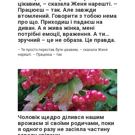
цікавим, – сказала Женя нарешті. –
Працюєш – так. Але завжди
втомлений. Говорити з тобою нема
про що. Приходиш і падаєш на
диван. А я жива жінка, мені
потрібні емоції, враження. А ти…
зручний – це не образа. Це правда.
– Ти просто перестав бути цікавим, – сказала Женя
нарешті. – Працюєш – так.
Життя
0
Чоловік щедро ділився нашим
врожаєм зі своїми родичами, поки
я одного разу не засіяла частину