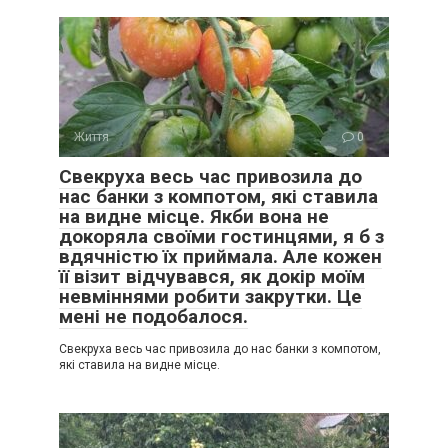
Життя
0
Свекруха весь час привозила до
нас банки з компотом, які ставила
на видне місце. Якби вона не
докоряла своїми гостинцями, я б з
вдячністю їх приймала. Але кожен
її візит відчувався, як докір моїм
невміннями робити закрутки. Це
мені не подобалося.
Свекруха весь час привозила до нас банки з компотом,
які ставила на видне місце.