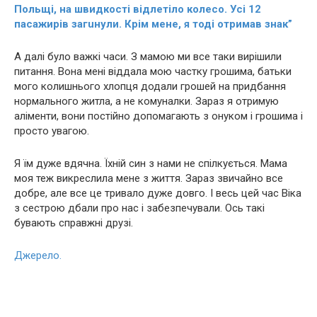
Польщi, на швидкостi вiдлетiло колесо. Усi 12
пасажирiв загuнyли. Крім мене, я тоді отримав знак”
А далі було важкі часи. З мамою ми все таки вирішили
питання. Вона мені віддала мою частку грошима, батьки
мого колишнього хлопця додали грошей на придбання
нормального житла, а не комуналки. Зараз я отримую
аліменти, вони постійно допомагають з онуком і грошима і
просто увагою.
Я їм дуже вдячна. Їхній син з нами не спілкується. Мама
моя теж викреслила мене з життя. Зараз звичайно все
добре, але все це тривало дуже довго. І весь цей час Віка
з сестрою дбали про нас і забезпечували. Ось такі
бувають справжні друзі.
Джерело.