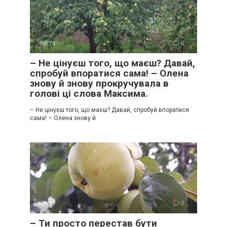
Життя
0
– Не цінуєш того, що маєш? Давай,
спробуй впоратися сама! – Олена
знову й знову прокручувала в
голові ці слова Максима.
– Не цінуєш того, що маєш? Давай, спробуй впоратися
сама! – Олена знову й
Життя
0
– Ти просто перестав бути