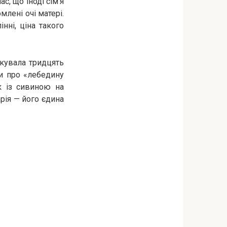
с, що іноді сім’я
млені очі матері.
нні, ціна такого
ткувала тридцять
ти про «лебедину
ік із сивиною на
рія — його єдина