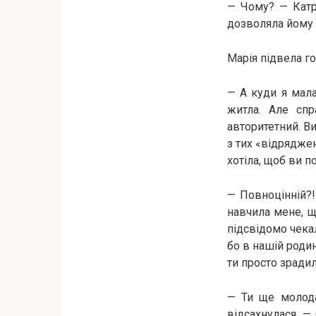
— Чому? — Катря
дозволяла йому п
Марія підвела го
— А куди я мала
житла. Але спр
авторитетний. Ви
з тих «відряджен
хотіла, щоб ви п
— Повноцінній?!
навчила мене, щ
підсвідомо чекал
бо в нашій родин
ти просто зрадила
— Ти ще молода
відсахнулася. —