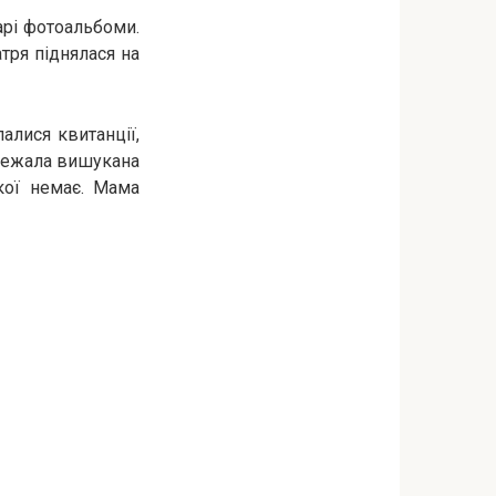
арі фотоальбоми.
тря піднялася на
алися квитанції,
 лежала вишукана
кої немає. Мама