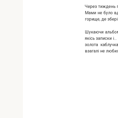
Через тиждень п
Мами не було вд
горище, де збер
Шукаючи альбоми
якісь записки і
золота каблучк
взагалі не люби