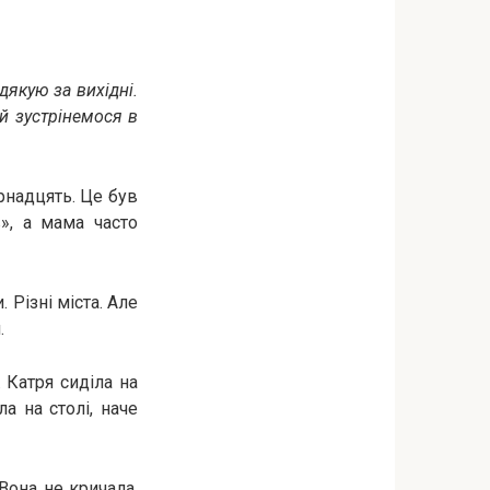
 дякую за вихідні.
ай зустрінемося в
ирнадцять. Це був
в», а мама часто
 Різні міста. Але
.
 Катря сиділа на
а на столі, наче
Вона не кричала.