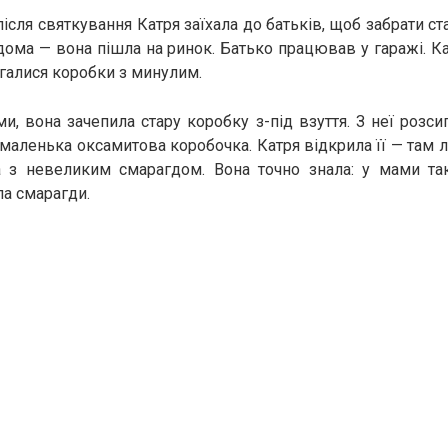
ісля святкування Катря заїхала до батьків, щоб забрати ст
ома — вона пішла на ринок. Батько працював у гаражі. Ка
ігалися коробки з минулим.
, вона зачепила стару коробку з-під взуття. З неї розсип
… маленька оксамитова коробочка. Катря відкрила її — там
а з невеликим смарагдом. Вона точно знала: у мами та
ла смарагди.