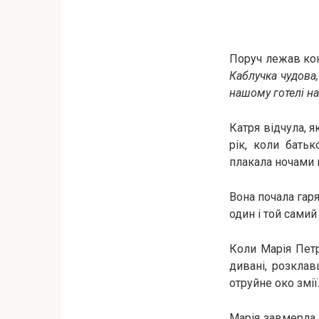
Поруч лежав кон
Каблучка чудова,
нашому готелі на
Катря відчула, я
рік, коли батьк
плакала ночами в
Вона почала гаря
один і той самий
Коли Марія Петр
дивані, розклав
отруйне око змії
Марія завмерла 