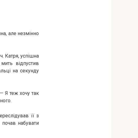
мна, але незмінно
ч. Катря, успішна
 мить відпустив
альці на секунду
— Я теж хочу так
ного.
ереслідував її з
, почав набувати