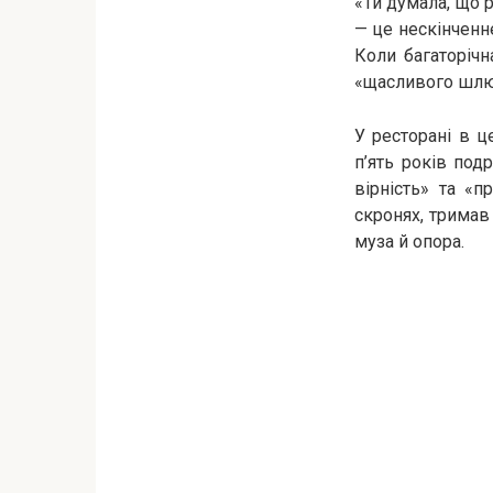
«Ти думала, що р
— це нескінченне
Коли багаторічн
«щасливого шлю
У ресторані в ц
п’ять років под
вірність» та «п
скронях, тримав
муза й опора.