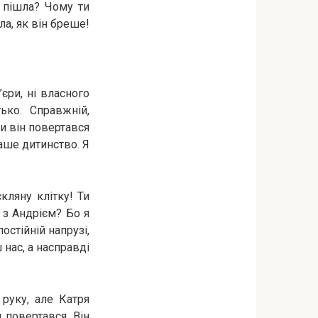
е пішла? Чому ти
ла, як він бреше!
єри, ні власного
ько. Справжній,
ли він повертався
ваше дитинство. Я
кляну клітку! Ти
 з Андрієм? Бо я
остійній напрузі,
 нас, а насправді
руку, але Катря
 повертався. Він