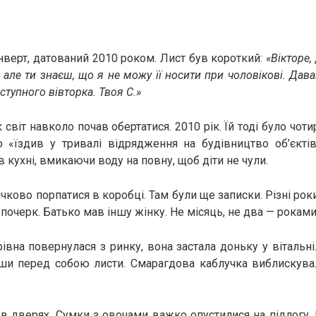
верт, датований 2010 роком. Лист був короткий:
«Вікторе,
 але ти знаєш, що я не можу її носити при чоловікові. Дав
ступного вівторка. Твоя С.»
к світ навколо почав обертатися. 2010 рік. Їй тоді було чот
о «їздив у тривалі відрядження на будівництво об’єкті
 кухні, вмикаючи воду на повну, щоб діти не чули.
чково порпатися в коробці. Там були ще записки. Різні роки.
 почерк. Батько мав іншу жінку. Не місяць, не два — роками
івна повернулася з ринку, вона застала доньку у вітальні.
ши перед собою листи. Смарагдова каблучка виблискувал
.
в дверях. Сумки з овочами важко опустилися на підлогу. 