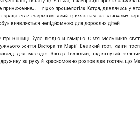
ятуєш нашу повагу до батька, а насправді просто навчила на
 приниження», — гірко прошепотіла Катря, дивлячись у вто
а зрада стає секретом, який тримається на жіночому терпі
бу» виявляється непідйомною для дорослих дітей.
ентрі Вінниці було людно й гамірно. Сім’я Мельників свя
ружнього життя Віктора та Марії. Великий торт, квіти, тос
риклад для молоді». Віктор Іванович, підтягнутий чолов
 дружину за руку й красномовно розповідав гостям, що Ма