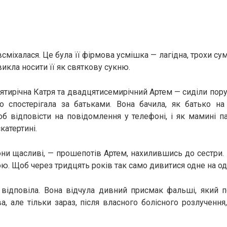
сміхалася. Це була її фірмова усмішка — лагідна, трохи су
викла носити її як святкову сукню.
цятирічна Катря та двадцятисемирічний Артем — сиділи пору
о спостерігала за батьками. Вона бачила, як батько на
б відповісти на повідомлення у телефоні, і як мамині п
катертині.
они щасливі, — прошепотів Артем, нахилившись до сестри. 
ю. Щоб через тридцять років так само дивитися одне на од
 відповіла. Вона відчула дивний присмак фальші, який п
а, але тільки зараз, після власного болісного розлучення