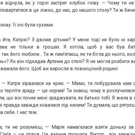
 відчула, як у горлі застряг клубок гніву. — Чому ти н
овертатися в це ліжко, до нас, до нашого столу? Ти ж бачи
лову. Її очі були сухими.
 йти, Катрю? З двома дітьми? У мене тоді не було ні кар’
ава не тільки в грошах. Я хотіла, щоб у вас був бат
 так його любили… Ти ж пам’ятаєш, як ти бігла до нього, ко
ь»? Як він підкидав Артема до стелі? Я не могла розбити 
оважали його. Щоб ви виросли в повноцінній родині.
 — Катря зірвалася на крик. — Мамо, ти побудувала нам с
о терпіти зраду — це норма! Ти знаєш, чому я розлучилася
а, що він почне мені зраджувати, як батько тобі. Я жила в п
і правда завжди ховалася під килим! Ти думала, що рятуєш
 себе. І нас теж.
, ти не розумієш, — Марія намагалася взяти доньку за 
 Сім’я — це праця. Це вміння прощати. Віктор… він завжди