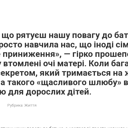
 що рятуєш нашу повагу до бат
росто навчила нас, що іноді сім
 приниження», — гірко прошепо
 втомлені очі матері. Коли баг
секретом, який тримається на
іна такого «щасливого шлюбу» 
 для дорослих дітей.
Рубрика:
Життя