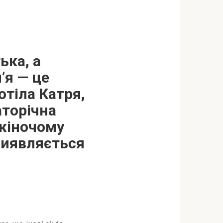
ька, а
’я — це
тіла Катря,
аторічна
 жіночому
виявляється