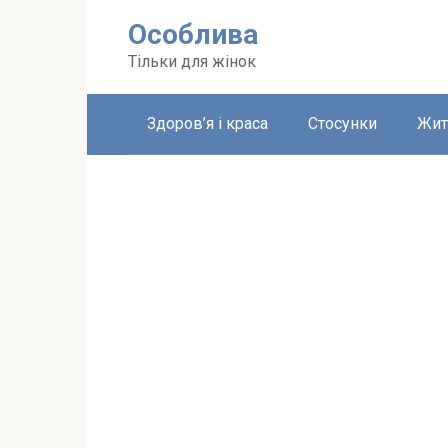
Перейти
Особлива
до
вмісту
Тільки для жінок
Здоров’я і краса
Стосунки
Жит