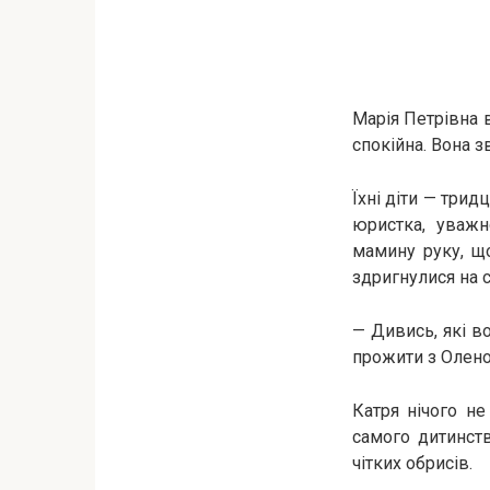
Марія Петрівна в
спокійна. Вона з
Їхні діти — трид
юристка, уважн
мамину руку, що
здригнулися на с
— Дивись, які в
прожити з Олено
Катря нічого не
самого дитинств
чітких обрисів.