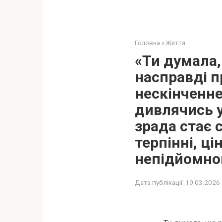
Головна
»
Життя
«Ти думала,
насправді п
нескінченне
дивлячись у
зрада стає 
терпінні, ц
непідйомною
Дата публікації:
19.03.2026