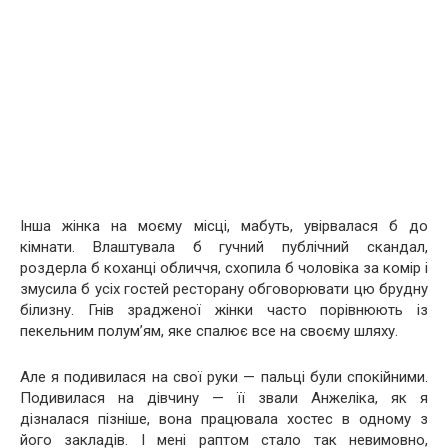
Інша жінка на моєму місці, мабуть, увірвалася б до
кімнати. Влаштувала б гучний публічний скандал,
роздерла б коханці обличчя, схопила б чоловіка за комір і
змусила б усіх гостей ресторану обговорювати цю брудну
білизну. Гнів зрадженої жінки часто порівнюють із
пекельним полум’ям, яке спалює все на своєму шляху.
Але я подивилася на свої руки — пальці були спокійними.
Подивилася на дівчину — її звали Анжеліка, як я
дізналася пізніше, вона працювала хостес в одному з
його закладів. І мені раптом стало так невимовно,