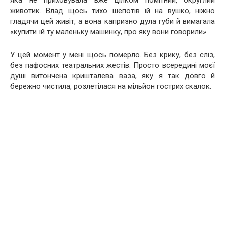
животик. Влад щось тихо шепотів їй на вушко, ніжно
гладячи цей живіт, а вона капризно дула губи й вимагала
«купити їй ту маленьку машинку, про яку вони говорили».
У цей момент у мені щось померло. Без крику, без сліз,
без пафосних театральних жестів. Просто всередині моєї
душі витончена кришталева ваза, яку я так довго й
бережно чистила, розлетілася на мільйон гострих скалок.