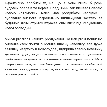
інфантилізм зробили те, на що в мене пішли б роки
судових позовів та нервів. Влад, який так пишався своєю
новою «лялькою», тепер мав розгрібати наслідки її
публічних виступів, паралельно виплачуючи заставу за
будинок, який стрімко втрачав свій лиск під керуванням
нової господині.
Минув рік після нашого розлучення. За цей рік я повністю
оновила своє життя. Я купила власну невелику, але дуже
затишну квартиру в новобудові, відкрила власну невелику
дизайн-студію, подорожувала, зустрічалася з цікавими,
глибокими людьми й почувалася неймовірно легко. Моя
шкіра світилася, мої очі блищали — я скинула з себе той
важкий, невидимий тягар чужого егоїзму, який тягнула
останні роки шлюбу.