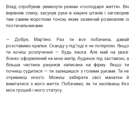
Влад спробував увімкнути режим «господаря життя». Він
вирівняв спину, засунув руки в кишені штанів і заговорив
тим самим жорстким тоном, яким зазвичай розмовляв із
постачальниками.
— Добре, Мар’яно. Раз ти все побачила, давай
розставимо крапки. Сканду у під’їзді я не потерплю. Якщо
ти хочеш розлучення — будь ласка. Але май на увазі:
бізнес оформлений на мою матір, будинок під заставою, а
більша частина рахунків записана на фірму. Якщо ти
почнеш судитися — ти залишишся з голими руками. Ти не
отримаєш нічого. Можеш забирати свої манатки й
вимітатися з мого життя. Побачимо, як ти заспіваєш без
моїх грошей і мого статусу.