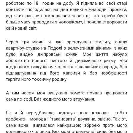
роботою по 18 годин на добу. Я підняла всі свої старі
контакти, погодилася на два великі міжнародні проєкти,
від яких раніше відмовлялася через те, що «треба було
більше часу проводити з чоловіком», і почала створювати
свій новий світ.
Через три місяці я вже орендувала стильну, світлу
квартиру-студію на Подолі з величезними вікнами, з яких
було видно дніпровські схили. Моє життя набуло
абсолютно нового, чистого й динамічного ритму. Без
щоденного очікування чоловіка з «важливих нарад», без
підлаштування під його капризи й без необхідності
терпіти його токсичну родину.
А тим часом моя вишукана помста почала працювати
сама по собі. Без жодного мого втручання.
Як я й передбачала, недолуга юна коханка… тобто
пробачте – молода і “талановита” дружина, звісно. Так от,
саме вона виявилася найкращою зброєю проти мого
колишнього чоловіка. Без моєї стримуючої сили, без мого