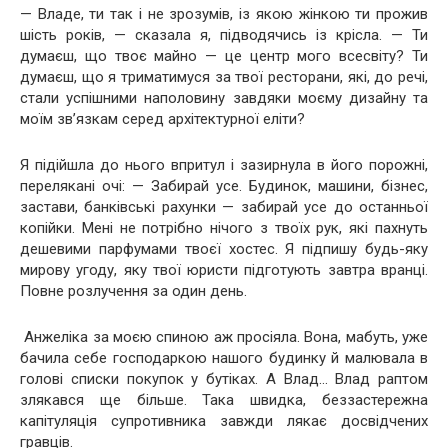
— Владе, ти так і не зрозумів, із якою жінкою ти прожив
шість років, — сказала я, підводячись із крісла. — Ти
думаєш, що твоє майно — це центр мого всесвіту? Ти
думаєш, що я триматимуся за твої ресторани, які, до речі,
стали успішними наполовину завдяки моєму дизайну та
моїм зв’язкам серед архітектурної еліти?
Я підійшла до нього впритул і зазирнула в його порожні,
перелякані очі: — Забирай усе. Будинок, машини, бізнес,
застави, банківські рахунки — забирай усе до останньої
копійки. Мені не потрібно нічого з твоїх рук, які пахнуть
дешевими парфумами твоєї хостес. Я підпишу будь-яку
мирову угоду, яку твої юристи підготують завтра вранці.
Повне розлучення за один день.
Анжеліка за моєю спиною аж просіяла. Вона, мабуть, уже
бачила себе господаркою нашого будинку й малювала в
голові списки покупок у бутіках. А Влад… Влад раптом
злякався ще більше. Така швидка, беззастережна
капітуляція супротивника завжди лякає досвідчених
гравців.