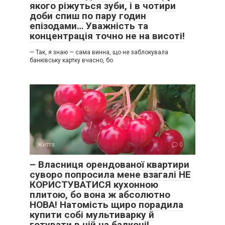
якого ріжуться зуби, і в чотири
доби спиш по пару годин
епізодами… Уважність та
концентрація точно не на висоті!
— Так, я знаю — сама винна, що не заблокувала
банківську картку вчасно, бо
Життя
0
– Власниця орендованої квартири
суворо попросила мене взагалі НЕ
КОРИСТУВАТИСЯ кухонною
плитою, бо вона ж абсолютно
НОВА! Натомість щиро порадила
купити собі мультиварку й
готувати в ній на балконі!