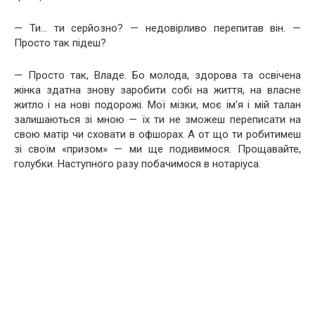
— Ти… ти серйозно? — недовірливо перепитав він. —
Просто так підеш?
— Просто так, Владе. Бо молода, здорова та освічена
жінка здатна знову заробити собі на життя, на власне
житло і на нові подорожі. Мої мізки, моє ім’я і мій талан
залишаються зі мною — їх ти не зможеш переписати на
свою матір чи сховати в офшорах. А от що ти робитимеш
зі своїм «призом» — ми ще подивимося. Прощавайте,
голубки. Наступного разу побачимося в нотаріуса.