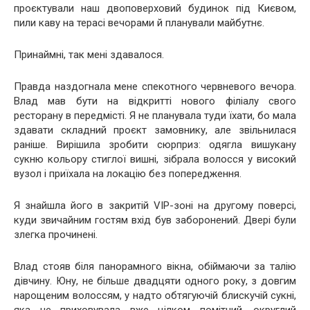
проєктували наш двоповерховий будинок під Києвом,
пили каву на терасі вечорами й планували майбутнє.
Принаймні, так мені здавалося.
Правда наздогнала мене спекотного червневого вечора.
Влад мав бути на відкритті нового філіалу свого
ресторану в передмісті. Я не планувала туди їхати, бо мала
здавати складний проєкт замовнику, але звільнилася
раніше. Вирішила зробити сюрприз: одягла вишукану
сукню кольору стиглої вишні, зібрала волосся у високий
вузол і приїхала на локацію без попередження.
Я знайшла його в закритій VIP-зоні на другому поверсі,
куди звичайним гостям вхід був заборонений. Двері були
злегка прочинені.
Влад стояв біля панорамного вікна, обіймаючи за талію
дівчину. Юну, не більше двадцяти одного року, з довгим
нарощеним волоссям, у надто обтягуючій блискучій сукні,
яка не приховувала вже цілком помітний, округлий