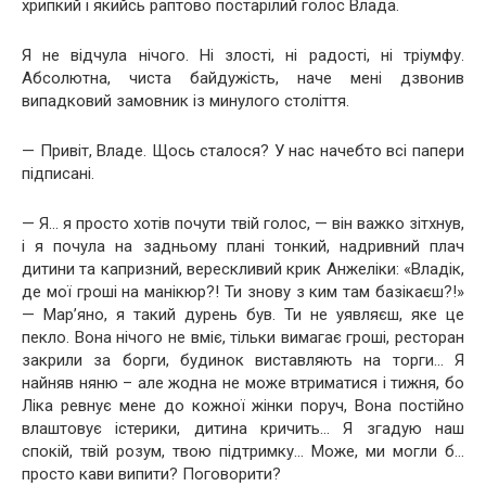
хрипкий і якийсь раптово постарілий голос Влада.
Я не відчула нічого. Ні злості, ні радості, ні тріумфу.
Абсолютна, чиста байдужість, наче мені дзвонив
випадковий замовник із минулого століття.
— Привіт, Владе. Щось сталося? У нас начебто всі папери
підписані.
— Я… я просто хотів почути твій голос, — він важко зітхнув,
і я почула на задньому плані тонкий, надривний плач
дитини та капризний, верескливий крик Анжеліки: «Владік,
де мої гроші на манікюр?! Ти знову з ким там базікаєш?!»
— Мар’яно, я такий дурень був. Ти не уявляєш, яке це
пекло. Вона нічого не вміє, тільки вимагає гроші, ресторан
закрили за борги, будинок виставляють на торги… Я
найняв няню – але жодна не може втриматися і тижня, бо
Ліка ревнує мене до кожної жінки поруч, Вона постійно
влаштовує істерики, дитина кричить… Я згадую наш
спокій, твій розум, твою підтримку… Може, ми могли б…
просто кави випити? Поговорити?