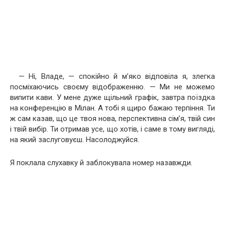
— Ні, Владе, — спокійно й м’яко відповіла я, злегка
посміхаючись своєму відображенню. — Ми не можемо
випити кави. У мене дуже щільний графік, завтра поїздка
на конференцію в Мілан. А тобі я щиро бажаю терпіння. Ти
ж сам казав, що це твоя нова, перспективна сім’я, твій син
і твій вибір. Ти отримав усе, що хотів, і саме в тому вигляді,
на який заслуговуєш. Насолоджуйся.
Я поклала слухавку й заблокувала номер назавжди.