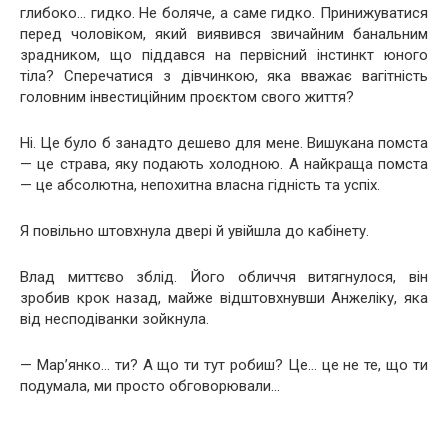
глибоко… гидко. Не боляче, а саме гидко. Принижуватися
перед чоловіком, який виявився звичайним банальним
зрадником, що піддався на первісний інстинкт юного
тіла? Сперечатися з дівчинкою, яка вважає вагітність
головним інвестиційним проєктом свого життя?
Ні. Це було б занадто дешево для мене. Вишукана помста
— це страва, яку подають холодною. А найкраща помста
— це абсолютна, непохитна власна гідність та успіх.
Я повільно штовхнула двері й увійшла до кабінету.
Влад миттєво зблід. Його обличчя витягнулося, він
зробив крок назад, майже відштовхнувши Анжеліку, яка
від несподіванки зойкнула.
— Мар’янко… ти? А що ти тут робиш? Це… це не те, що ти
подумала, ми просто обговорювали…