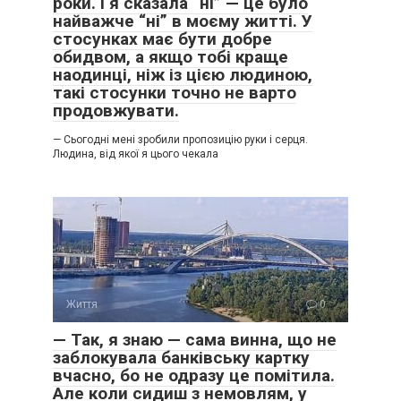
роки. І я сказала “ні” — це було
найважче “ні” в моєму житті. У
стосунках має бути добре
обидвом, а якщо тобі краще
наодинці, ніж із цією людиною,
такі стосунки точно не варто
продовжувати.
— Сьогодні мені зробили пропозицію руки і серця.
Людина, від якої я цього чекала
Життя
0
— Так, я знаю — сама винна, що не
заблокувала банківську картку
вчасно, бо не одразу це помітила.
Але коли сидиш з немовлям, у