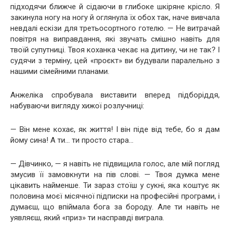
підходячи ближче й сідаючи в глибоке шкіряне крісло. Я
закинула ногу на ногу й оглянула їх обох так, наче вивчала
невдалі ескізи для третьосортного готелю. — Не витрачай
повітря на виправдання, які звучать смішно навіть для
твоїй супутниці. Твоя коханка чекає на дитину, чи не так? І
судячи з терміну, цей «проєкт» ви будували паралельно з
нашими сімейними планами.
Анжеліка спробувала виставити вперед підборіддя,
набуваючи вигляду хижої розлучниці:
— Він мене кохає, як життя! І він піде від тебе, бо я дам
йому сина! А ти… ти просто стара…
— Дівчинко, — я навіть не підвищила голос, але мій погляд
змусив її замовкнути на пів слові. — Твоя думка мене
цікавить найменше. Ти зараз стоїш у сукні, яка коштує як
половина моєї місячної підписки на професійні програми, і
думаєш, що впіймала бога за бороду. Але ти навіть не
уявляєш, який «приз» ти насправді виграла.