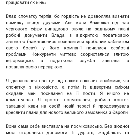
працювати як кінь».
Влад спочатку терпів, бо гордість не дозволяла визнати
помилку перед друзями. Але коли Анжеліка під час
чергового ефіру випадково зняла на задньому плані
робочі документи Влада з відкритою податковою
звітністю (намагаючись похвалитися «робочим кабінетом
свого боса»), у його компанії почалися серйозні
проблеми. Конкуренти миттєво скористалися злитою
інформацією, а податкова служба завітала з
позаплановою перевіркою.
Я дізнавалася про це від наших спільних знайомих, які
спочатку з ніяковістю, а потім із відвертим сміхом
скидали мені посилання на її пости. Я нічого не
коментувала. Я просто посміхалася, робила ковток
запашної кави на своїй новій терасі й продовжувала
креслити плани для нового великого замовника з Європи.
Вона сама себе виставила на посміховисько. Без жодної
моєї сторонньої допомоги. Її дурість, жадібність та