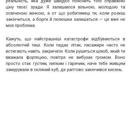
реальність, яка дуже швидко пояснить тобі справжню
ціну твоєї зради. Я залишаюся вільною, молодою та
освіченою жінкою, а от що робитимеш ти, коли розкіш
закінчиться, а борги й пелюшки залишаться — це вже не
моя проблема.
Кажуть, що найстрашніші катастрофи відбуваються в
абсолютній тиші. Коли падає літак, пасажири часто не
встигають навіть закричати. Коли рушиться шлюб, який ти
вважала фортецею, повітря не вибухає громом. Воно
просто стає густим, липким і гарячим, наче тебе живцем
замурували в скляний куб, де раптово закінчився кисень.