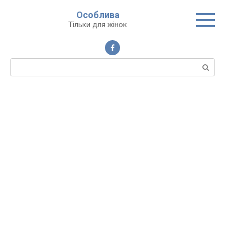
Перейти
Особлива
до
Тільки для жінок
вмісту
Пошук: