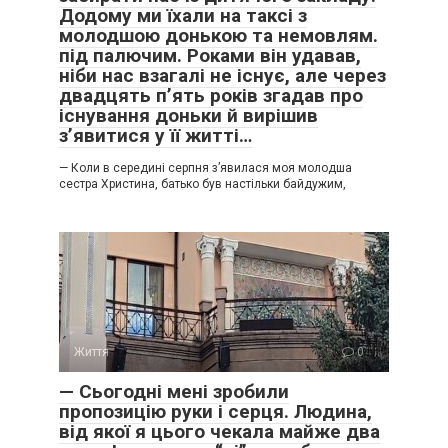
Додому ми їхали на таксі з
молодшою донькою та немовлям.
під палючим. Роками він удавав,
ніби нас взагалі не існує, але через
двадцять п’ять років згадав про
існування доньки й вирішив
з’явитися у її житті…
— Коли в середині серпня з’явилася моя молодша
сестра Христина, батько був настільки байдужим,
Життя
0
— Сьогодні мені зробили
пропозицію руки і серця. Людина,
від якої я цього чекала майже два