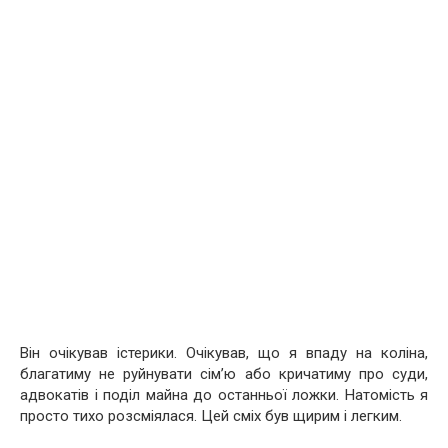
Він очікував істерики. Очікував, що я впаду на коліна,
благатиму не руйнувати сім’ю або кричатиму про суди,
адвокатів і поділ майна до останньої ложки. Натомість я
просто тихо розсміялася. Цей сміх був щирим і легким.