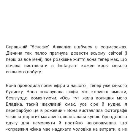
Справжній “бенефіс” Анжеліки відбувся в соцмережах.
Дівчина так палко прагнула довести всьому світові (і
перш за все мені), яке розкішне життя вона тепер має, що
почала виставляти в Instagram кожен крок їхнього
спільного побуту.
Вона проводила прямі ефіри з нашого… тепер уже їхнього
будинку. Вона показувала шафи, мої колишні кімнати,
безглуздо коментуючи: «Ось тут жила колишня мого
Владіка, такий жахливий смак, усе сіре й нудне, я
перефарбую це в рожевий!» Вона виставляла фотографії
чеків із дорогих магазинів, хвасталася купою брендового
одягу для немовляти й постійно наголошувала, що
«справжня жінка має надихати чоловіка на витрати, а не