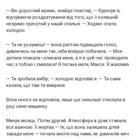
— Він дорослий мужик, знайде пластир, — буркнув я,
відчуваючи роздратування від того, що її колишній
незримо присутній у нашій спальні. — Ходімо спати,
холодно.
— Ти не розумієш! — вона раптом підвищила голос,
дивлячись на мене так, ніби вперше побачила. — Моя
дитина плакала і кликала мене, а я в цей час проводила
час з тобою і сміялася! Я погана мати, Максе. Я жахлива.
— Ти зробила вибір, — холодно відповів я. — Ти сама
казала, що там ти вмирала.
Вона нічого не відповіла, лише ще сильніше стиснула в
руці синю машинку.
Минув місяць. Потім другий. Атмосфера в домі ставала
все важчою. Її жертва — те, що вона залишила дітей
заради мене — почала висіти над нами, як дамоклів меч.