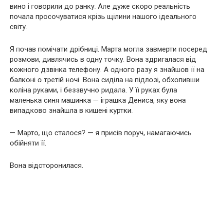
вино і говорили до ранку. Але дуже скоро реальність
почала просочуватися крізь щілини нашого ідеального
світу.
Я почав помічати дрібниці. Марта могла завмерти посеред
розмови, дивлячись в одну точку. Вона здригалася від
кожного дзвінка телефону. А одного разу я знайшов її на
балконі о третій ночі. Вона сиділа на підлозі, обхопивши
коліна руками, і беззвучно ридала. У її руках була
маленька синя машинка — іграшка Дениса, яку вона
випадково знайшла в кишені куртки.
— Марто, що сталося? — я присів поруч, намагаючись
обійняти її.
Вона відсторонилася.