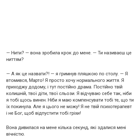
— Нити? — вона зробила крок до мене. — Ти називаєш це
ниттям?
— А як це назвати?! — я гримнув пляшкою по столу. — Я
втомився, Марто! Я просто хочу нормального життя. Я
приходжу додому, і тут постійно драма. Постійно твій
колишній, твої діти, твої сльози. Я відчуваю себе так, ніби
я тобі щось винен. Ніби я маю компенсувати тобі те, що ти
їх покинула. Але я цього не можу! Я не твій психотерапевт
і не Бог, щоб відпустити тобі гріхи!
Вона дивилася на мене кілька секунд, які здалися мені
вічністю.