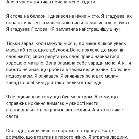
Але з часом ця тиша почала мене з’їдати.
Я стояв на балконі і дивився на нічне місто. Я згадував, як
вона стояла тут із маленькою синьою машинкою в руках.
Я згадував її слова: «Я заплатила найстрашнішу ціну».
Тільки зараз, коли минули місяці, до мене дійшов увесь
масштаб того, що відбулося. Вона поклала до моїх ніг
своє життя, свою репутацію, своє право називатися
хорошою матір’ю. Вона зламала себе заради мене. А я… я
просто не знав, що робити з таким величезним, болючим
подарунком. Я злякався. Я виявився занадто малим,
занадто слабким для такої великої трагедії.
Я не оцінив її не тому, що був монстром. А тому, що
справжнє кохання вимагає мужності нести
відповідальність за рани іншої людини. А я хотів лише
свята.
Сьогодні, дивлячись на порожню сторону ліжка, я
розумію, що втратив не просто жінку. Я втратив людину,