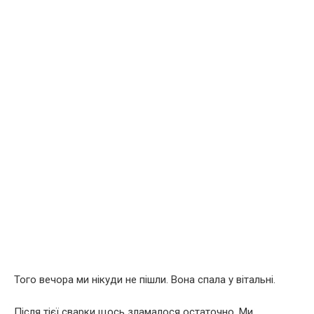
Того вечора ми нікуди не пішли. Вона спала у вітальні.
Після тієї сварки щось зламалося остаточно. Ми