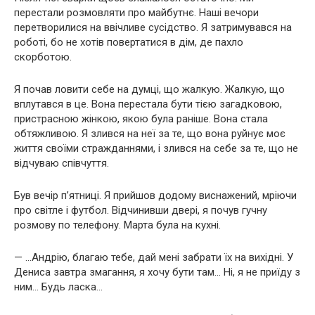
перестали розмовляти про майбутнє. Наші вечори
перетворилися на ввічливе сусідство. Я затримувався на
роботі, бо не хотів повертатися в дім, де пахло
скорботою.
Я почав ловити себе на думці, що жалкую. Жалкую, що
вплутався в це. Вона перестала бути тією загадковою,
пристрасною жінкою, якою була раніше. Вона стала
обтяжливою. Я злився на неї за те, що вона руйнує моє
життя своїми стражданнями, і злився на себе за те, що не
відчуваю співчуття.
Був вечір п’ятниці. Я прийшов додому виснажений, мріючи
про світле і футбол. Відчинивши двері, я почув гучну
розмову по телефону. Марта була на кухні.
— …Андрію, благаю тебе, дай мені забрати їх на вихідні. У
Дениса завтра змагання, я хочу бути там… Ні, я не приїду з
ним… Будь ласка…