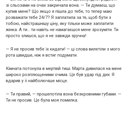
зі сльозами на очах закричала вона. — Ти думаєш, що
купив мене? Що якщо я пішла до тебе, то тепер маю
розважати тебе 24/7? Я заплатила за те, щоб бути з
тобою, найстрашнішу ціну, яку тільки може заплатити
жінка. А ти… ти навіть не намагаєшся мене зрозуміти. Ти
просто злишся, що я не завжди зручна!
— Я не просив тебе їх кидати! — ці слова вилетіли з мого
рота швидше, ніж я встиг подумати.
Кімната потонула в мертвій тиші. Марта дивилася на мене
широко розплющеними очима. Це був удар під дих. Я
вдарив у її найболючіше місце.
— Ти правий, — прошепотіла вона безкровними губами. —
Ти не просив. Це була моя помилка.