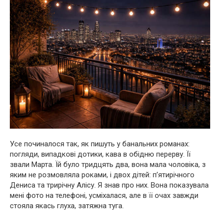
Усе починалося так, як пишуть у банальних романах:
погляди, випадкові дотики, кава в обідню перерву. Її
звали Марта. Їй було тридцять два, вона мала чоловіка, з
яким не розмовляла роками, і двох дітей: п’ятирічного
Дениса та трирічну Алісу. Я знав про них. Вона показувала
мені фото на телефоні, усміхалася, але в її очах завжди
стояла якась глуха, затяжна туга.