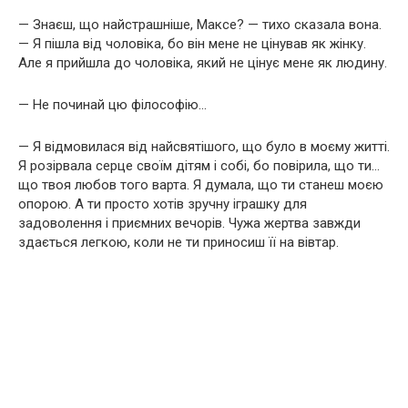
— Знаєш, що найстрашніше, Максе? — тихо сказала вона.
— Я пішла від чоловіка, бо він мене не цінував як жінку.
Але я прийшла до чоловіка, який не цінує мене як людину.
— Не починай цю філософію…
— Я відмовилася від найсвятішого, що було в моєму житті.
Я розірвала серце своїм дітям і собі, бо повірила, що ти…
що твоя любов того варта. Я думала, що ти станеш моєю
опорою. А ти просто хотів зручну іграшку для
задоволення і приємних вечорів. Чужа жертва завжди
здається легкою, коли не ти приносиш її на вівтар.