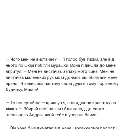
— Чого мені не вистачає? — її голос був тихим, але від
нього по шкірі побігли мурашки. Вона підійшла до мене
впритул. — Мені не вистачає запаху мого сина. Мені не
вистачає маленьких рук моєї доньки, які обіймали мене
вранці. Я залишила частину своєї душі в тому чортовому
будинку, Максе!
— То повертайся! — крикнув я, відкидаючи краватку на
ліжко. — Збирай свої валізи і йди назад до свого
ідеального Андрія, який тебе в упор не бачив!
— Він хоча б не вимагає від мене щосекундної радості! —