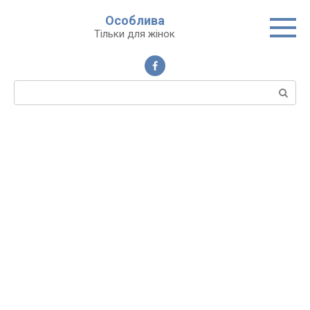
Перейти
Особлива
до
Тільки для жінок
вмісту
Пошук: