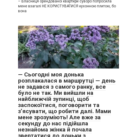
– Власниця орендованої квартири суворо попросила
мене взагалі НЕ КОРИСТУВАТИСЯ кухонною плитою, бо
вона
Життя
0
— Сьогодні моя донька
розплакалася в маршрутці — день
не задався з самого ранку, все
було не так. Ми вийшли на
найближчій зупинці, щоб
заспокоїтися, поговорити та
з’ясувати, що робити далі. Мами
мене зрозуміють! Але вже за
секунду до нас підійшла
незнайома жінка й почала
звертатися до доньки з