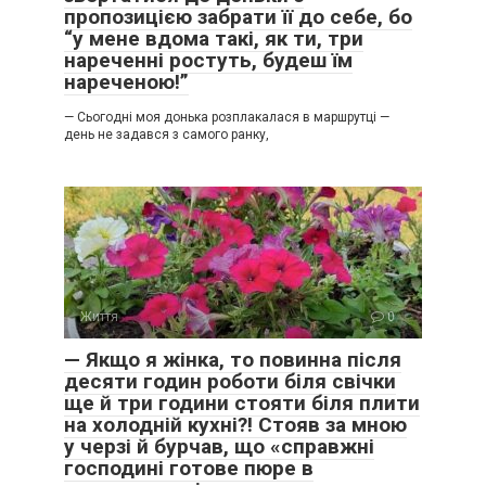
пропозицією забрати її до себе, бо
“у мене вдома такі, як ти, три
нареченні ростуть, будеш їм
нареченою!”
— Сьогодні моя донька розплакалася в маршрутці —
день не задався з самого ранку,
Життя
0
— Якщо я жінка, то повинна після
десяти годин роботи біля свічки
ще й три години стояти біля плити
на холодній кухні?! Стояв за мною
у черзі й бурчав, що «справжні
господині готове пюре в