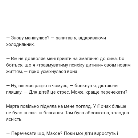
— Знову маніпулює? — запитав я, відкриваючи
холодильник.
— Він не дозволяє мені прийти на змагання до сина, бо
боїться, що я «травмуватиму психіку дитини» своїм новим
життям, — гірко усміхнулася вона.
— Ну, він має рацію в чомусь, — бовкнув я, дістаючи
пляшку. — Для дітей це стрес. Може, краще перечекати?
Марта повільно підняла на мене погляд. У її очах більше
не було ні сліз, ні благання. Там була абсолютна, холодна
ясність.
— Перечекати що, Максе? Поки мої діти виростуть і