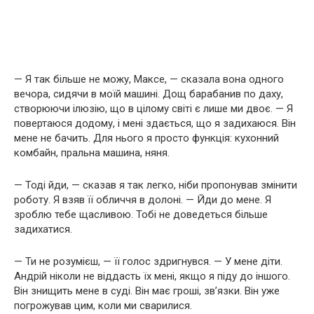
— Я так більше не можу, Максе, — сказала вона одного
вечора, сидячи в моїй машині. Дощ барабанив по даху,
створюючи ілюзію, що в цілому світі є лише ми двоє. — Я
повертаюся додому, і мені здається, що я задихаюся. Він
мене не бачить. Для нього я просто функція: кухонний
комбайн, пральна машина, няня.
— Тоді йди, — сказав я так легко, ніби пропонував змінити
роботу. Я взяв її обличчя в долоні. — Йди до мене. Я
зроблю тебе щасливою. Тобі не доведеться більше
задихатися.
— Ти не розумієш, — її голос здригнувся. — У мене діти.
Андрій ніколи не віддасть їх мені, якщо я піду до іншого.
Він знищить мене в суді. Він має гроші, зв’язки. Він уже
погрожував цим, коли ми сварилися.