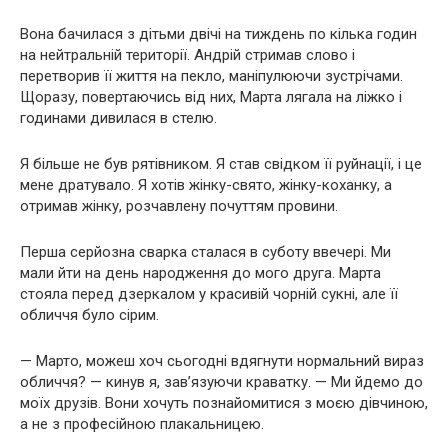
Вона бачилася з дітьми двічі на тиждень по кілька годин
на нейтральній території. Андрій стримав слово і
перетворив її життя на пекло, маніпулюючи зустрічами.
Щоразу, повертаючись від них, Марта лягала на ліжко і
годинами дивилася в стелю.
Я більше не був рятівником. Я став свідком її руйнації, і це
мене дратувало. Я хотів жінку-свято, жінку-коханку, а
отримав жінку, розчавлену почуттям провини.
Перша серйозна сварка сталася в суботу ввечері. Ми
мали йти на день народження до мого друга. Марта
стояла перед дзеркалом у красивій чорній сукні, але її
обличчя було сірим.
— Марто, можеш хоч сьогодні вдягнути нормальний вираз
обличчя? — кинув я, зав’язуючи краватку. — Ми йдемо до
моїх друзів. Вони хочуть познайомитися з моєю дівчиною,
а не з професійною плакальницею.