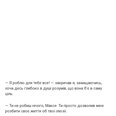
— Я роблю для тебе все! — закричав я, захищаючись,
хоча десь глибоко в душі розумів, що вона б’є в саму
ціль.
— Ти не робиш нічого, Максе. Ти просто дозволив мені
розбити своє життя об твої ілюзії.