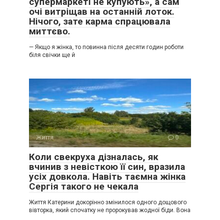
супермаркеті не купують», а сам
очі витріщав на останній лоток.
Нічого, зате карма спрацювала
миттєво.
— Якщо я жінка, то повинна після десяти годин роботи
біля свічки ще й
Життя
0
Коли свекруха дізналась, як
вчинив з невісткою її син, вразила
усіх довкола. Навіть таємна жінка
Сергія такого не чекала
Життя Катерини докорінно змінилося одного дощового
вівторка, який спочатку не пророкував жодної біди. Вона