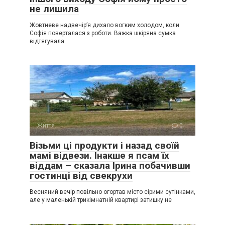
не лишила
Жовтневе надвечір’я дихало вогким холодом, коли
Софія поверталася з роботи. Важка шкіряна сумка
відтягувала
Життя
0
Візьми ці продукти і назад своїй
мамі відвези. Інакше я псам їх
віддам – сказала Ірина побачивши
гостинці від свекрухи
Весняний вечір повільно огортав місто сірими сутінками,
але у маленькій трикімнатній квартирі затишку не