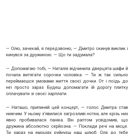
— Олю, зачекай, я передзвоню, — Дмитро скинув виклик і
кинувся за дружиною. — Що ти задумала?
— Допомагаю тобі, — Наталія відчинила дверцята шафи й
почала витягати сорочки чоловіка. — Ти ж так сильно
переймаєшся умовами життя своєї дочки. От і поїдь до
неї просто зараз. Будеш допомагати їй дорогу плитку
оплачувати зі своєї зарплати.
— Наташо, припиняй цей концерт, — голос Дмитра став
нижчим. У ньому з’явилися загрозливі нотки, але крізь них
явно пробивалася паніка. Він раптом усвідомив, що
дружина абсолютно серйозна. — Поклади речі на місце.
Ти зараз на емоціях руйнуєш наш шлюб. Оля до тебе