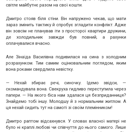
світле майбутнє разом на свої кошти.
Дмитро стояв біля стіни. Він напружено чекав, що мати
зараз змінить тактику й спробує згладити конфлікт. Адже
він зовсім не планував іти з просторої квартири дружини,
де холодильник завжди був повний, а рахунки
оплачувалися вчасно.
Але Зінаїда Василівна подивилася на сина з холодним
розрахунком. Тим самим оцінювальним поглядом, яким
вона роками свердлила невістку.
— Нехай збирає речі, синочку. Ідемо звідси, —
скомандувала вона. Свекруха гидливо переступила через
папери. — На якого біса нам здалася ця безприданниця?
Знайдемо тобі іншу. Молодшу й з нормальним житлом. А
ця нехай сидить тут на самоті зі своїм племінником!
Дмитро раптом відсахнувся. У словах власної матері не
було ні краплі любові чи співчуття до нього самого. Лише