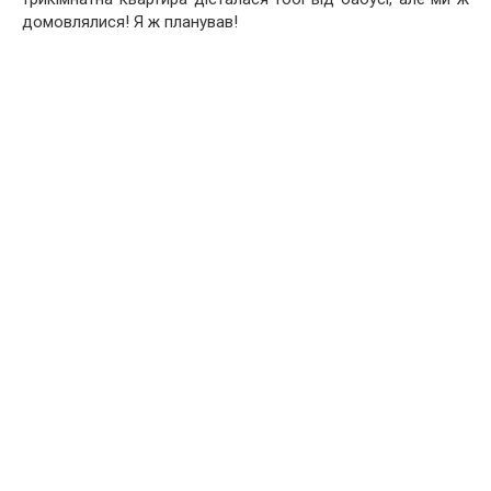
домовлялися! Я ж планував!