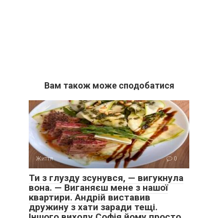
Вам також може сподобатися
Життя
0
Ти з глузду зсунувся, — вигукнула
вона. — Виганяєш мене з нашої
квартири. Андрій виставив
дружину з хати заради тещі.
Іншого виходу Софія йому просто