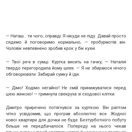
— Наташ… ти чого, справді. Я нікуди не піду. Давай просто
сядемо й поговоримо нормально, — пробурмотів він.
Чоловік невпевнено зробив крок у бік кухні.
— Твої речі в сумці. Куртка висить на гачку, — Наталія
твердо перегородила йому шлях. — Я не збираюся нічого
обговорювати. Забирай сумку й іди.
— Дімо! Ходімо негайно! Не смій принижуватися перед
цією жінкою! — гримнула свекруха зі сходової клітки.
Дмитро приречено потягнувся за курткою. Він раптом
чітко усвідомив, що програв абсолютно все. Жодної
нової квартири для дочки не буде. Безтурботного побуту
більше не передбачалося. Попереду на нього чекав