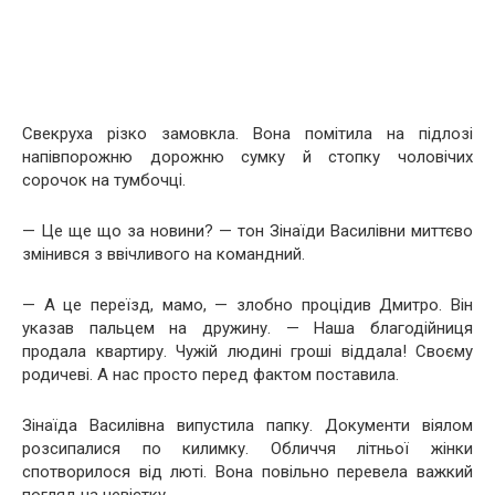
Свекруха різко замовкла. Вона помітила на підлозі
напівпорожню дорожню сумку й стопку чоловічих
сорочок на тумбочці.
— Це ще що за новини? — тон Зінаїди Василівни миттєво
змінився з ввічливого на командний.
— А це переїзд, мамо, — злобно процідив Дмитро. Він
указав пальцем на дружину. — Наша благодійниця
продала квартиру. Чужій людині гроші віддала! Своєму
родичеві. А нас просто перед фактом поставила.
Зінаїда Василівна випустила папку. Документи віялом
розсипалися по килимку. Обличчя літньої жінки
спотворилося від люті. Вона повільно перевела важкий
погляд на невістку.