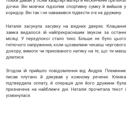
тільки диван у тісній квартирі матері й нескінченні претензії
дочки. Він мовчки підхопив спортивну сумку й вийшов у
коридор. Він так і не наважився підвести очі на дружину.
Наталія засунула засувку на вхідних дверях. Клацання
замка видалося їй найпрекраснішим звуком за останні
місяці. У передпокої стало тихо. Більше не було цього
гнітючого напруження, коли щохвилини чекаєш чергового
докору, вимоги чи прихованого натяку на те, що ти маєш
ділитися.
Згодом їй прийшло повідомлення від Андрія. Племінник
писав плутано й дякував у кожному реченні. Клініка
підтвердила оплату, й операція для його дружини була
призначена на найближчі дні. Наталія прочитала текст і
усміхнулася.