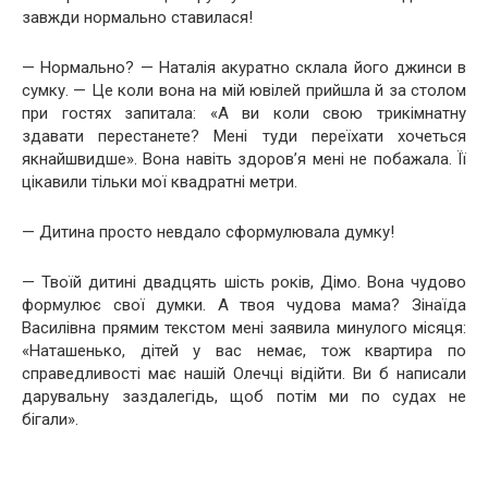
завжди нормально ставилася!
— Нормально? — Наталія акуратно склала його джинси в
сумку. — Це коли вона на мій ювілей прийшла й за столом
при гостях запитала: «А ви коли свою трикімнатну
здавати перестанете? Мені туди переїхати хочеться
якнайшвидше». Вона навіть здоров’я мені не побажала. Її
цікавили тільки мої квадратні метри.
— Дитина просто невдало сформулювала думку!
— Твоїй дитині двадцять шість років, Дімо. Вона чудово
формулює свої думки. А твоя чудова мама? Зінаїда
Василівна прямим текстом мені заявила минулого місяця:
«Наташенько, дітей у вас немає, тож квартира по
справедливості має нашій Олечці відійти. Ви б написали
дарувальну заздалегідь, щоб потім ми по судах не
бігали».