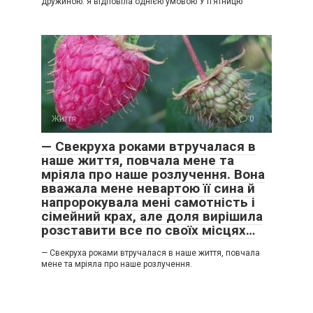
дружиною: я відповіла однією умовою У п’ятницю
Життя
0
— Свекруха роками втручалася в
наше життя, повчала мене та
мріяла про наше розлучення. Вона
вважала мене невартою її сина й
напророкувала мені самотність і
сімейний крах, але доля вирішила
розставити все по своїх місцях…
— Свекруха роками втручалася в наше життя, повчала
мене та мріяла про наше розлучення.