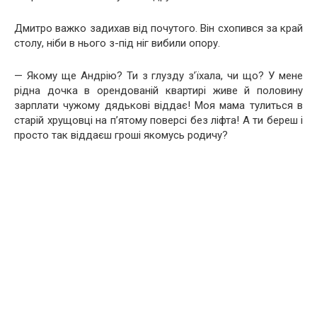
Дмитро важко задихав від почутого. Він схопився за край
столу, ніби в нього з-під ніг вибили опору.
— Якому ще Андрію? Ти з глузду з’їхала, чи що? У мене
рідна дочка в орендованій квартирі живе й половину
зарплати чужому дядькові віддає! Моя мама тулиться в
старій хрущовці на п’ятому поверсі без ліфта! А ти береш і
просто так віддаєш гроші якомусь родичу?