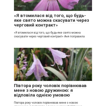
Життя
0
«Я втомилася від того, що будь-
яке свято можна скасувати через
черговий контракт»
«Я втомилася від того, що будь-яке свято можна
скасувати через черговий контракт» Аня поправила
Життя
0
Півтора року чоловік порівнював
мене з новою дружиною: я
відповіла однією умовою
Півтора року чоловік порівнював мене з новою