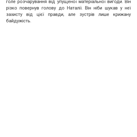
голе розчарування від упущеної матеріальної вигоди. Він
різко повернув голову до Наталії. Він ніби шукав у неї
захисту від цієї правди, але зустрів лише крижану
байдужість.