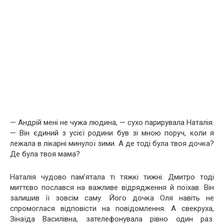
— Андрій мені не чужа людина, — сухо парирувала Наталія.
— Він єдиний з усієї родини був зі мною поруч, коли я
лежала в лікарні минулої зими. А де тоді була твоя дочка?
Де була твоя мама?
Наталія чудово пам’ятала ті тяжкі тижні. Дмитро тоді
миттєво послався на важливе відрядження й поїхав. Він
залишив її зовсім саму. Його дочка Оля навіть не
спромоглася відповісти на повідомлення. А свекруха,
Зінаїда Василівна, зателефонувала рівно один раз.