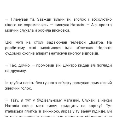
— Планував ти. Завжди тільки ти, вголос і абсолютно
нікого не соромлячись, — кивнула Наталія. — А я просто
мовчки слухала й робила висновки.
Цієї миті на столі задзюрчав телефон Дмитра. На
розбитому склі висвітилося ім’я: «Олечка». Чоловік
судомно схопив апарат і натиснув кнопку відповіді.
— Так, дочко, — промовив він. Дмитро кидав злі погляди
на дружину.
Із трубки навіть без гучного зв’язку пролунав примхливий
жіночий голос.
— Тату, я тут у будівельному магазині. Слухай, а нехай
Наталія скине мені тисяч тридцять на картку? Тут
італійська плитка зі знижкою, якраз у ту ванну підійде. Ви
ж мені квартиру з нормальним ремонтом віддаєте, я не