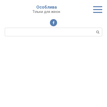
Перейти
Особлива
до
Тільки для жінок
вмісту
Пошук: