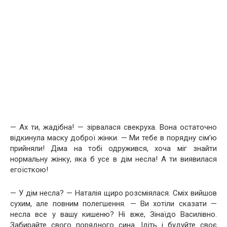
— Ах ти, жадібна! — зірвалася свекруха. Вона остаточно
відкинула маску доброї жінки. — Ми тебе в порядну сім’ю
прийняли! Діма на тобі одружився, хоча міг знайти
нормальну жінку, яка б усе в дім несла! А ти виявилася
егоїсткою!
— У дім несла? — Наталія щиро розсміялася. Сміх вийшов
сухим, але повним полегшення. — Ви хотіли сказати —
несла все у вашу кишеню? Ні вже, Зінаїдо Василівно.
Забирайте свого порядного сина. Ідіть і будуйте своє