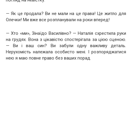
— Як це продала? Ви не мали на це права! Це житло для
Олечки! Ми вже все розпланували на роки вперед!
— Хто «ми», Зінаїдо Василівно? — Наталія схрестила руки
на грудях. Вона з цікавістю спостерігала за цією сценою.
— Ви і ваш син? Ви забули одну важливу деталь.
Нерухомість належала особисто мені. І розпоряджатися
нею я маю повне право без ваших порад.