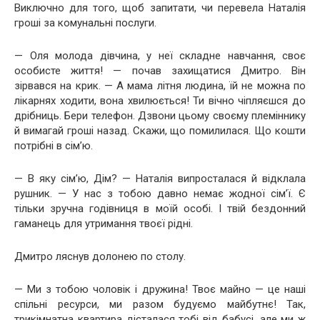
Виключно для того, щоб запитати, чи перевела Наталія
гроші за комунальні послуги.
— Оля молода дівчина, у неї складне навчання, своє
особисте життя! — почав захищатися Дмитро. Він
зірвався на крик. — А мама літня людина, їй не можна по
лікарнях ходити, вона хвилюється! Ти вічно чіпляєшся до
дрібниць. Бери телефон. Дзвони цьому своєму племіннику
й вимагай гроші назад. Скажи, що помилилася. Що кошти
потрібні в сім’ю.
— В яку сім’ю, Дім? — Наталія випросталася й відклала
рушник. — У нас з тобою давно немає жодної сім’ї. Є
тільки зручна годівниця в моїй особі. І твій бездонний
гаманець для утримання твоєї рідні.
Дмитро ляснув долонею по столу.
— Ми з тобою чоловік і дружина! Твоє майно — це наші
спільні ресурси, ми разом будуємо майбутнє! Так,
трикімнатна квартира дісталася тобі від бабусі, але ми ж