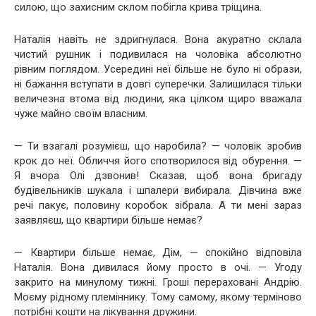
силою, що захисним склом побігла крива тріщина.
Наталія навіть не здригнулася. Вона акуратно склала
чистий рушник і подивилася на чоловіка абсолютно
рівним поглядом. Усередині неї більше не було ні образи,
ні бажання вступати в довгі суперечки. Залишилася тільки
величезна втома від людини, яка цілком щиро вважала
чуже майно своїм власним.
— Ти взагалі розумієш, що наробила? — чоловік зробив
крок до неї. Обличчя його спотворилося від обурення. —
Я вчора Олі дзвонив! Сказав, щоб вона бригаду
будівельників шукала і шпалери вибирала. Дівчина вже
речі пакує, половину коробок зібрала. А ти мені зараз
заявляєш, що квартири більше немає?
— Квартири більше немає, Дім, — спокійно відповіла
Наталія. Вона дивилася йому просто в очі. — Угоду
закрито на минулому тижні. Гроші перераховані Андрію.
Моєму рідному племіннику. Тому самому, якому терміново
потрібні кошти на лікування дружини.