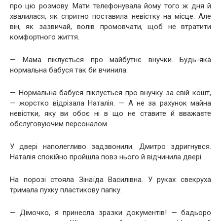
про цю розмову. Мати телефонувала йому того ж дня й
хвалилася, як спритно поставила невістку на місце. Але
він, як зазвичай, волів промовчати, щоб не втратити
комфортного життя.
— Мама піклується про майбутнє внучки. Будь-яка
нормальна бабуся так би вчинила.
— Нормальна бабуся піклується про внучку за свій кошт,
— жорстко відрізала Наталія. — А не за рахунок майна
невістки, яку ви обоє ні в що не ставите й вважаєте
обслуговуючим персоналом.
У двері наполегливо задзвонили. Дмитро здригнувся.
Наталія спокійно пройшла повз нього й відчинила двері.
На порозі стояла Зінаїда Василівна. У руках свекруха
тримала пухку пластикову папку.
— Дімочко, я принесла зразки документів! — бадьоро