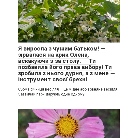
Життя
0
Я виросла з чужим батьком! —
зірвалася на крик Олена,
вскакуючи з-за столу. — Ти
позбавила його права вибору! Ти
зробила з нього дурня, а з мене —
інструмент своєї брехні
Сьома річниця весілля — це мідне або вовняне весілля.
Зазвичай пари дарують одне одному