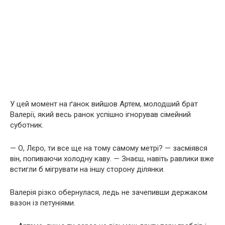
У цей момент на ґанок вийшов Артем, молодший брат
Валерії, який весь ранок успішно ігнорував сімейний
суботник.
— О, Лєро, ти все ще на тому самому метрі? — засміявся
він, попиваючи холодну каву. — Знаєш, навіть равлики вже
встигли б мігрувати на іншу сторону ділянки.
Валерія різко обернулася, ледь не зачепивши держаком
вазон із петуніями.