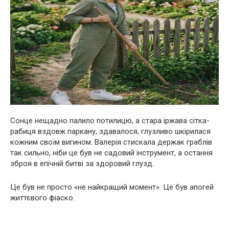
Сонце нещадно палило потилицю, а стара іржава сітка-
рабиця вздовж паркану, здавалося, глузливо шкірилася
кожним своїм вигином. Валерія стискала держак граблів
так сильно, ніби це був не садовий інструмент, а остання
зброя в епічній битві за здоровий глузд.
Це був не просто «не найкращий момент». Це був апогей
життєвого фіаско.