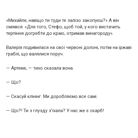
«Михайле, навіщо ти туди те залізо закопуєш?» А він
сміявся: «Для того, Стефо, щоб той, у кого вистачить
терпіння догребти до краю, отримав винагороду».
Валерія подивилася на свої червоні долоні, потім на іржаві
граблі, що валялися поруч.
— Артеме, — тихо сказала вона.
— Що?
— Скасуй клінінг. Ми доробляємо все самі.
— Що?! Ти з глузду з’їхала? У нас же є скарб!