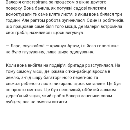
Валерія спостерігала за процесом з вікна другого
поверху. Вона бачила, як потужні садові пилотяги
всмоктували те саме кляте листя, з яким вона билася три
години. Але раптом робота зупинилася. Один із робітників,
що працював саме біля того місця, де Валерія встромила
свої граблі, нахилився і щось вигукнув.
— Лєро, спускайся! — крикнув Артем, і в його голосі вже
не було глузування, лише щире здивування.
Коли вона вибігла на подвір’я, бригада розступилася. На
тому самому місці, де іржава сітка-рабиця вросла в
землю, з-під шару багаторічного перегною та
свіжозгребеного листя визирало щось металеве. Це був
не просто смітник. Це був невеликий, оббитий залізом
дерев’яний ящик, який граблі Валерії зачепили своїм
зубцем, але не змогли витягти.