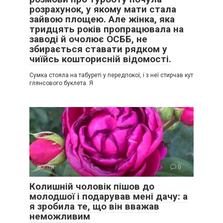
розрахунок, у якому мати стала
зайвою площею. Але жінка, яка
тридцять років пропрацювала на
заводі й очолює ОСББ, не
збирається ставати рядком у
чиїйсь кошторисній відомості.
Сумка стояла на табуреті у передпокої, і з неї стирчав кут
глянсового буклета. Я
Життя
0
Колишній чоловік пішов до
молодшої і подарував мені дачу: а
я зробила те, що він вважав
неможливим