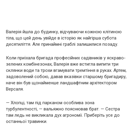
Валерія йшла до будинку, відчуваючи кожною клітиною
тіла, що цей день увійде в історію як найгірша субота
десятиліття. Але принаймні граблі залишилися позаду.
Коли приїхала бригада професійних садівників у яскраво-
зелених комбінезонах, Валерія вже встигла випити три
склянки води та трохи вгамувати тремтіння в руках. Артем,
задоволений собою, давав вказівки старшому бригадиру,
наче він був щонайменше ландшафтним архітектором
Версаля.
— Хлопці, там під парканом особлива зона
турбулентності, — вальяжно пояснював брат. — Сестра
там ледь не викликала дух агрономії. Приберіть усе до
останньої травинки.