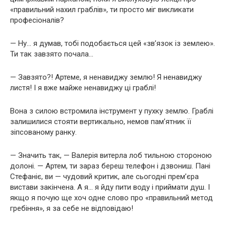
«правильний нахил граблів», ти просто міг викликати
професіоналів?
— Ну… я думав, тобі подобається цей «зв’язок із землею».
Ти так завзято почала…
— Завзято?! Артеме, я ненавиджу землю! Я ненавиджу
листя! І я вже майже ненавиджу ці граблі!
Вона з силою встромила інструмент у пухку землю. Граблі
залишилися стояти вертикально, немов пам’ятник її
зіпсованому ранку.
— Значить так, — Валерія витерла лоб тильною стороною
долоні. — Артем, ти зараз береш телефон і дзвониш. Пані
Стефаніє, ви — чудовий критик, але сьогодні прем’єра
вистави закінчена. А я… я йду пити воду і приймати душ. І
якщо я почую ще хоч одне слово про «правильний метод
гребіння», я за себе не відповідаю!