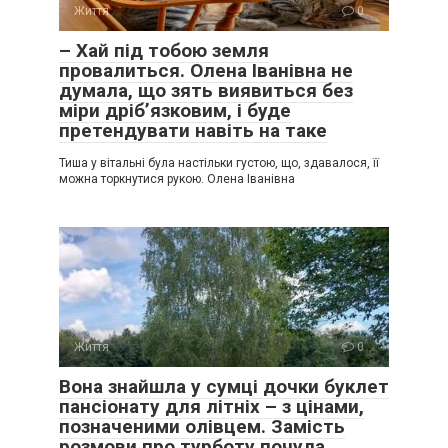
Життя
0
– Хай під тобою земля
провалиться. Олена Іванівна не
думала, що зять виявиться без
міри дріб’язковим, і буде
претендувати навіть на таке
Тиша у вітальні була настільки густою, що, здавалося, її
можна торкнутися рукою. Олена Іванівна
Життя
0
Вона знайшла у сумці дочки буклет
пансіонату для літніх – з цінами,
позначеними олівцем. Замість
розмови про турботу почула