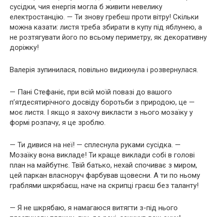
сусідки, чия енергія могла б живити невелику
електростанцію. — Ти знову гребеш проти вітру! Скільки
можна казати: листя треба збирати в купу під яблунею, а
не розтягувати його по всьому периметру, як декоративну
доріжку!
Валерія зупинилася, повільно видихнула і розвернулася.
— Пані Стефаніє, при всій моїй повазі до вашого
п’ятдесятирічного досвіду боротьби з природою, це —
моє листя. І якщо я захочу викласти з нього мозаїку у
формі розпачу, я це зроблю.
— Ти дивися на неї! — сплеснула руками сусідка. —
Мозаїку вона викладе! Ти краще виклади собі в голові
план на майбутнє. Твій батько, нехай спочиває з миром,
цей паркан власноруч фарбував щовесни. А ти по ньому
граблями шкрябаєш, наче на скрипці граєш без таланту!
— Я не шкрябаю, я намагаюся витягти з-під нього