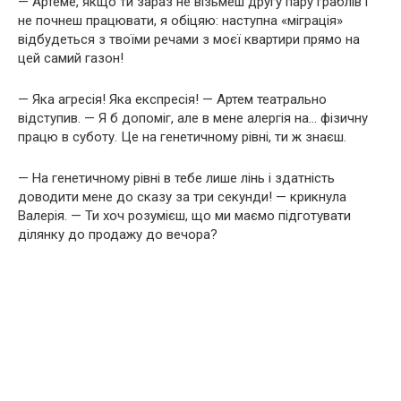
— Артеме, якщо ти зараз не візьмеш другу пару граблів і
не почнеш працювати, я обіцяю: наступна «міграція»
відбудеться з твоїми речами з моєї квартири прямо на
цей самий газон!
— Яка агресія! Яка експресія! — Артем театрально
відступив. — Я б допоміг, але в мене алергія на… фізичну
працю в суботу. Це на генетичному рівні, ти ж знаєш.
— На генетичному рівні в тебе лише лінь і здатність
доводити мене до сказу за три секунди! — крикнула
Валерія. — Ти хоч розумієш, що ми маємо підготувати
ділянку до продажу до вечора?