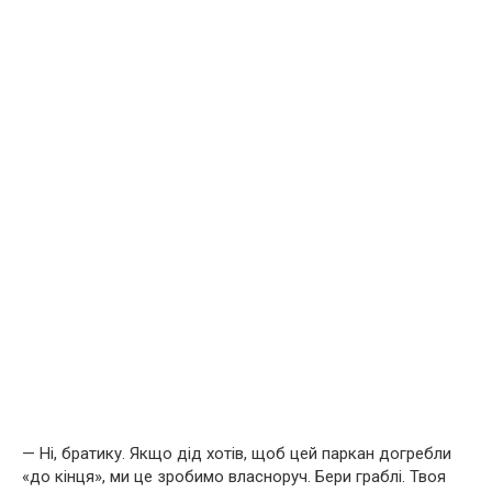
— Ні, братику. Якщо дід хотів, щоб цей паркан догребли
«до кінця», ми це зробимо власноруч. Бери граблі. Твоя