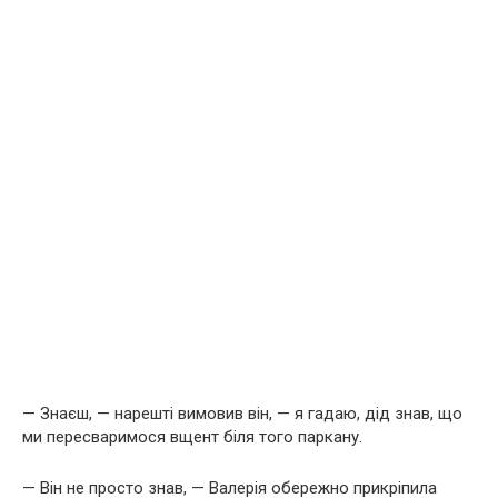
— Знаєш, — нарешті вимовив він, — я гадаю, дід знав, що
ми пересваримося вщент біля того паркану.
— Він не просто знав, — Валерія обережно прикріпила