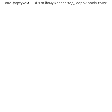
око фартухом. — А я ж йому казала тоді, сорок років тому: