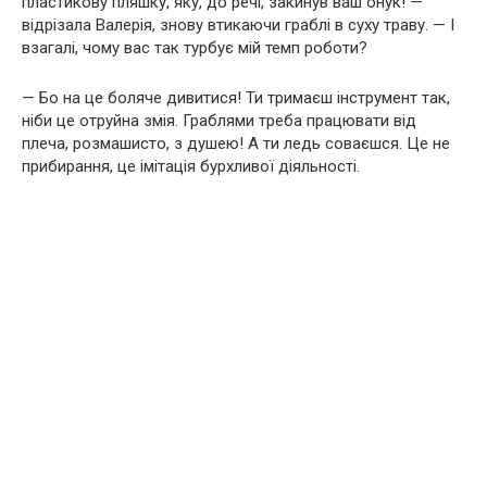
пластикову пляшку, яку, до речі, закинув ваш онук! —
відрізала Валерія, знову втикаючи граблі в суху траву. — І
взагалі, чому вас так турбує мій темп роботи?
— Бо на це боляче дивитися! Ти тримаєш інструмент так,
ніби це отруйна змія. Граблями треба працювати від
плеча, розмашисто, з душею! А ти ледь соваєшся. Це не
прибирання, це імітація бурхливої діяльності.