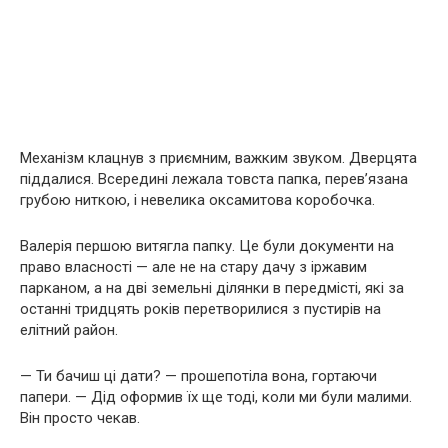
Механізм клацнув з приємним, важким звуком. Дверцята
піддалися. Всередині лежала товста папка, перев’язана
грубою ниткою, і невелика оксамитова коробочка.
Валерія першою витягла папку. Це були документи на
право власності — але не на стару дачу з іржавим
парканом, а на дві земельні ділянки в передмісті, які за
останні тридцять років перетворилися з пустирів на
елітний район.
— Ти бачиш ці дати? — прошепотіла вона, гортаючи
папери. — Дід оформив їх ще тоді, коли ми були малими.
Він просто чекав.