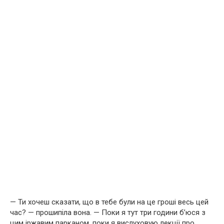
— Ти хочеш сказати, що в тебе були на це гроші весь цей
час? — прошипіла вона. — Поки я тут три години б’юся з
цим іржавим парканом, поки я вислуховую лекції про