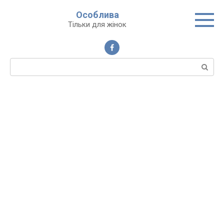
Перейти
Особлива
до
Тільки для жінок
вмісту
Пошук: