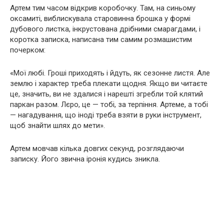
Артем тим часом відкрив коробочку. Там, на синьому
оксамиті, виблискувала старовинна брошка у формі
дубового листка, інкрустована дрібними смарагдами, і
коротка записка, написана тим самим розмашистим
почерком:
«Мої любі. Гроші приходять і йдуть, як сезонне листя. Але
землю і характер треба плекати щодня. Якщо ви читаєте
це, значить, ви не здалися і нарешті згребли той клятий
паркан разом. Лєро, це — тобі, за терпіння. Артеме, а тобі
— нагадування, що іноді треба взяти в руки інструмент,
щоб знайти шлях до мети».
Артем мовчав кілька довгих секунд, розглядаючи
записку. Його звична іронія кудись зникла.