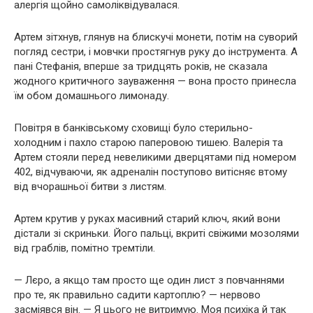
алергія щойно самоліквідувалася.
Артем зітхнув, глянув на блискучі монети, потім на суворий
погляд сестри, і мовчки простягнув руку до інструмента. А
пані Стефанія, вперше за тридцять років, не сказала
жодного критичного зауваження — вона просто принесла
їм обом домашнього лимонаду.
Повітря в банківському сховищі було стерильно-
холодним і пахло старою паперовою тишею. Валерія та
Артем стояли перед невеликими дверцятами під номером
402, відчуваючи, як адреналін поступово витісняє втому
від вчорашньої битви з листям.
Артем крутив у руках масивний старий ключ, який вони
дістали зі скриньки. Його пальці, вкриті свіжими мозолями
від граблів, помітно тремтіли.
— Лєро, а якщо там просто ще один лист з повчаннями
про те, як правильно садити картоплю? — нервово
засміявся він. — Я цього не витримую. Моя психіка й так