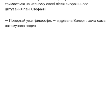
тримається на чесному слові після вчорашнього
цитування пані Стефанії.
— Повертай уже, філософе, — відрізала Валерія, хоча сама
затамувала подих.