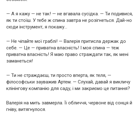
— А я кажу — не так! — не вгавала сусідка. — Ти подивися,
як ти стоїш. У тебе ж спина завтра не розігнеться. Дай-но
сюди інструмент, я покажу…
— Не чіпайте мої граблі! — Валерія притисла держак до
себе. — Це — приватна власність! І моя спина — теж
приватна власність! Я маю право страждати так, як мені
заманеться!
— Ти не страждаєш, ти просто вперта, як теля, —
філософськи зауважив Артем. — Слухай, давай я викличу
клінінгову компанію для саду, і ми закриємо це питання?
Валерія на мить завмерла. Її обличчя, червоне від сонця й
гніву, витягнулося.