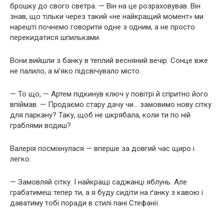
брошку до свого светра. — Він на це розраховував. Він
знав, що тільки через такий «не найкращий момент» ми
нарешті почнемо говорити одне з одним, а не просто
перекидатися шпильками.
Вони вийшли з банку в теплий весняний вечір. Сонце вже
не палило, а м’яко підсвічувало місто.
— То що, — Артем підкинув ключ у повітрі й спритно його
впіймав. — Продаємо стару дачу чи… замовимо нову сітку
для паркану? Таку, щоб не шкрябала, коли ти по ній
граблями водиш?
Валерія посміхнулася — вперше за довгий час щиро і
легко.
— Замовляй сітку. І найкращі саджанці яблунь. Але
грабатимеш тепер ти, а я буду сидіти на ґанку з кавою і
даватиму тобі поради в стилі пані Стефанії.