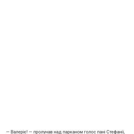
— Валеріє! — пролунав над парканом голос пані Стефанії,