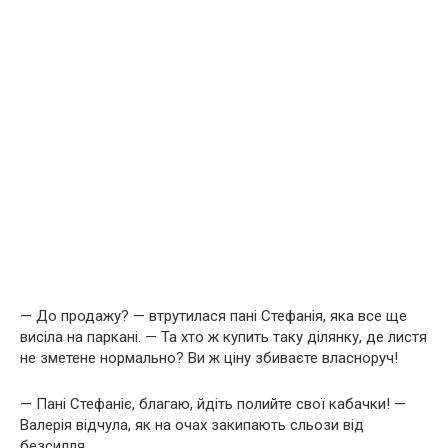
— До продажу? — втрутилася пані Стефанія, яка все ще
висіла на паркані. — Та хто ж купить таку ділянку, де листя
не зметене нормально? Ви ж ціну збиваєте власноруч!
— Пані Стефаніє, благаю, йдіть полийте свої кабачки! —
Валерія відчула, як на очах закипають сльози від
безсилля.