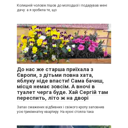
Колишній чоловік пішов до молодшої і подарував мені
дачу: а я зробила те, що
Життя
0
До нас же старша приїхала з
Європи, з дітьми повна хата,
яблуку ніде впасти! Сама бачиш,
місця немає зовсім. А вночі в
туалет черга буде. Хай Сергій там
переспить, літо ж на дворі
Запах смажених відбивних і свіжого кропу заповнив
усю трикімнатну квартиру. На кухні стояла така