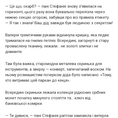
— Це що, скарб? — пані Стефанія знову з’явилася на
горизонті, цього разу вона буквально перелізла через
нижню секцію огорожі, забувши про всі правила етикету.
— Я так і знала! Ваш дід завжди був людиною з секретом!
Валерія тремтячими руками відкинула кришку, яка ледве
трималася на гнилих петлях. Всередині, загорнуті в стару
промаслену тканину, лежали… не золоті злитки і не
діаманти.
Там була важка, старомодна металева скринька для
інструментів, а зверху — конверт, запечатаний воском. На
ньому розмашистим почерком діда було написано: «Тому,
хто витримає цей паркан до кінця».
Всередині скриньки лежала колекція рідкісних срібних
монет початку минулого століття та… ключ від
банківської комірки.
— Ти дивися, — пані Стефанія раптом замовкла і витерла