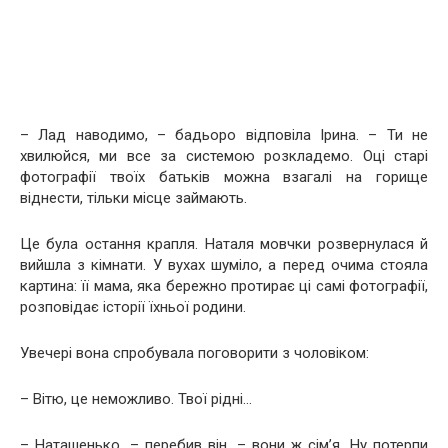
– Лад наводимо, – бадьоро відповіла Ірина. – Ти не
хвилюйся, ми все за системою розкладемо. Оці старі
фотографії твоїх батьків можна взагалі на горище
віднести, тільки місце займають.
Це була остання крапля. Наталя мовчки розвернулася й
вийшла з кімнати. У вухах шуміло, а перед очима стояла
картина: її мама, яка бережно протирає ці самі фотографії,
розповідає історії їхньої родини.
Увечері вона спробувала поговорити з чоловіком:
– Вітю, це неможливо. Твої рідні…
– Наташенько, – перебив він, – вони ж сім’я. Ну потерпи