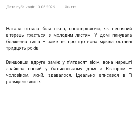
Дата публікації:
13.05.2026
Життя
Наталя стояла біля вікна, спостерігаючи, як весняний
вітерець грається з молодим листям. У домі панувала
блаженна тиша – саме те, про що вона мріяла останні
тридцять років.
Вийшовши вдруге заміж у п’ятдесят вісім, вона нарешті
знайшла спокій у батьківському домі з Віктором –
чоловіком, який, здавалося, ідеально вписався в її
розмірене життя.