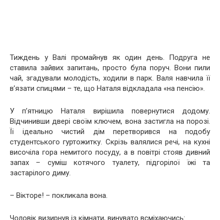
Тиждень у Валі промайнув як один день. Подруга не
ставила зайвих запитань, просто була поруч. Вони пили
чай, згадували молодість, ходили в парк. Валя навчила її
в’язати спицями – те, що Наталя відкладала «на пенсію».
У п’ятницю Наталя вирішила повернутися додому.
Відчинивши двері своїм ключем, вона застигла на порозі.
Її ідеально чистий дім перетворився на подобу
студентського гуртожитку. Скрізь валялися речі, на кухні
височіла гора немитого посуду, а в повітрі стояв дивний
запах – суміш котячого туалету, підгорілої їжі та
застарілого диму.
– Вікторе! – покликала вона.
Чоловік визирнув із кімнати, винувато всміхаючись: