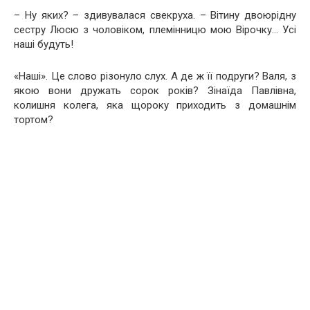
– Ну яких? – здивувалася свекруха. – Вітину двоюрідну
сестру Люсю з чоловіком, племінницю мою Вірочку… Усі
наші будуть!
«Наші». Це слово різонуло слух. А де ж її подруги? Валя, з
якою вони дружать сорок років? Зінаїда Павлівна,
колишня колега, яка щороку приходить з домашнім
тортом?