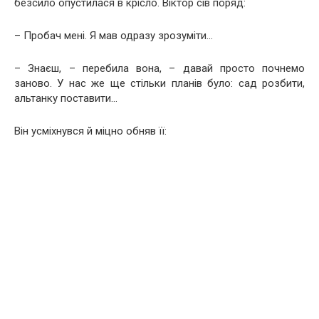
безсило опустилася в крісло. Віктор сів поряд:
– Пробач мені. Я мав одразу зрозуміти…
– Знаєш, – перебила вона, – давай просто почнемо
заново. У нас же ще стільки планів було: сад розбити,
альтанку поставити…
Він усміхнувся й міцно обняв її: