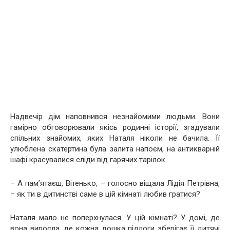
Надвечір дім наповнився незнайомими людьми. Вони
гамірно обговорювали якісь родинні історії, згадували
спільних знайомих, яких Наталя ніколи не бачила. Її
улюблена скатертина була залита напоєм, на антикварній
шафі красувалися сліди від гарячих тарілок.
– А пам’ятаєш, Вітенько, – голосно віщала Лідія Петрівна,
– як ти в дитинстві саме в цій кімнаті любив гратися?
Наталя мало не поперхнулася. У цій кімнаті? У домі, де
вона виросла, де кожна дошка підлоги зберігає її дитячі