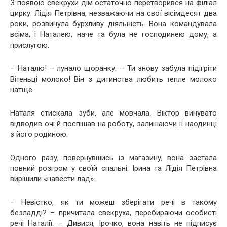
З появою свекрухи дім остаточно перетворився на філіал
цирку. Лідія Петрівна, незважаючи на свої вісімдесят два
роки, розвинула бурхливу діяльність. Вона командувала
всіма, і Наталею, наче та була не господинею дому, а
прислугою.
– Наталю! – лунало щоранку. – Ти знову забула підігріти
Вітеньці молоко! Він з дитинства любить тепле молоко
натще.
Наталя стискала зуби, але мовчала. Віктор винувато
відводив очі й поспішав на роботу, залишаючи її наодинці
з його родиною.
Одного разу, повернувшись із магазину, вона застала
повний розгром у своїй спальні. Ірина та Лідія Петрівна
вирішили «навести лад».
– Невістко, як ти можеш зберігати речі в такому
безладді? – причитала свекруха, перебираючи особисті
речі Наталії. – Дивися, Ірочко, вона навіть не підписує