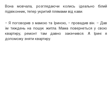
Вона мовчала, розглядаючи колись ідеально білий
підвіконник, тепер укритий плямами від кави.
– Я поговорив з мамою та Іриною, – провадив він. – Дав
їм тиждень на пошук житла. Мама повернеться у свою
квартиру, ремонт там давно закінчився. А Ірині я
допоможу зняти квартиру.