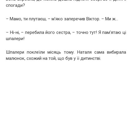
спогади?
– Мамо, ти плутаєш, – м’яко заперечив Віктор. – Ми ж…
– Ні-ні, – перебила його сестра, – точно тут! Я пам’ятаю ці
шпалери!
Шпалери поклеїли місяць тому. Наталя сама вибирала
малюнок, схожий на той, що був у її дитинстві.