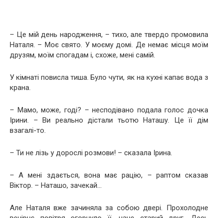
– Це мій день народження, – тихо, але твердо промовила
Наталя. – Моє свято. У моєму домі. Де немає місця моїм
друзям, моїм спогадам і, схоже, мені самій.
У кімнаті повисла тиша. Було чути, як на кухні капає вода з
крана.
– Мамо, може, годі? – несподівано подала голос дочка
Ірини. – Ви реально дістали тьотю Наташу. Це її дім
взагалі-то.
– Ти не лізь у дорослі розмови! – сказала Ірина.
– А мені здається, вона має рацію, – раптом сказав
Віктор. – Наташо, зачекай…
Але Наталя вже зачиняла за собою двері. Прохолодне