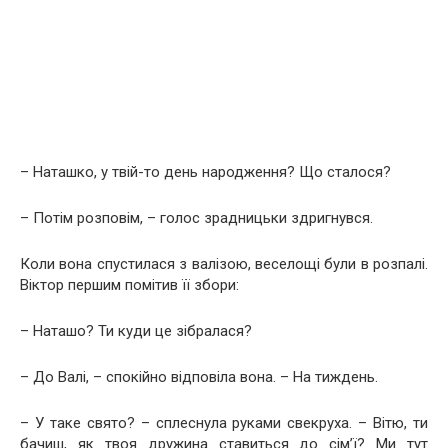
– Наташко, у твій-то день народження? Що сталося?
– Потім розповім, – голос зрадницьки здригнувся.
Коли вона спустилася з валізою, веселощі були в розпалі.
Віктор першим помітив її збори:
– Наташо? Ти куди це зібралася?
– До Валі, – спокійно відповіла вона. – На тиждень.
– У таке свято? – сплеснула руками свекруха. – Вітю, ти
бачиш, як твоя дружина ставиться до сім’ї? Ми тут