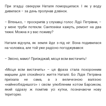
При згадці свекрухи Наталя поморщилася. І як у воду
дивилася – за день пролунав дзвінок.
– Вітенько, – проскрипів у слухавці голос Лідії Петрівни, –
у мене труби потекли. Сантехніки кажуть, ремонт на два
тижні. Можна я у вас поживу?
Наталя відчула, як земля йде з-під ніг. Вона подивилася
на чоловіка, але той уже радісно погоджувався:
– Звісно, мамо! Приїжджай, місця всім вистачить!
«Місця всім вистачить» – ця фраза стала похоронним
маршем для спокійного життя Наталії. Бо Лідія Петрівна
приїхала не сама, а з величезною валізою
«найнеобхіднішого» і своїм улюбленим котом Барсиком,
який одразу ж помітив усі кутки, позначаючи нову
територію.