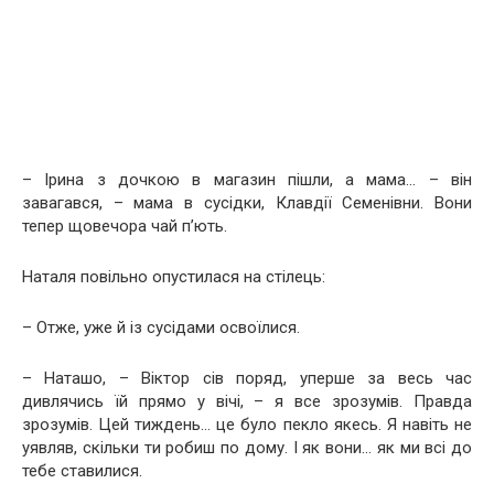
– Ірина з дочкою в магазин пішли, а мама… – він
завагався, – мама в сусідки, Клавдії Семенівни. Вони
тепер щовечора чай п’ють.
Наталя повільно опустилася на стілець:
– Отже, уже й із сусідами освоїлися.
– Наташо, – Віктор сів поряд, уперше за весь час
дивлячись їй прямо у вічі, – я все зрозумів. Правда
зрозумів. Цей тиждень… це було пекло якесь. Я навіть не
уявляв, скільки ти робиш по дому. І як вони… як ми всі до
тебе ставилися.