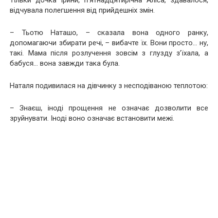
Тільки дочка Ірини, п’ятнадцятирічна Аліса, здавалося,
відчувала полегшення від прийдешніх змін.
– Тьотю Наташо, – сказала вона одного ранку,
допомагаючи збирати речі, – вибачте їх. Вони просто… ну,
такі. Мама після розлучення зовсім з глузду з’їхала, а
бабуся… вона завжди така була.
Наталя подивилася на дівчинку з несподіваною теплотою:
– Знаєш, іноді прощення не означає дозволити все
зруйнувати. Іноді воно означає встановити межі.