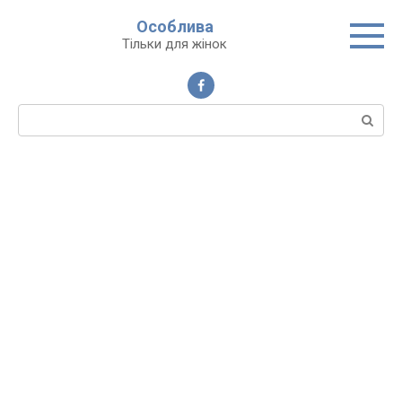
Перейти
Особлива
до
Тільки для жінок
вмісту
Пошук: