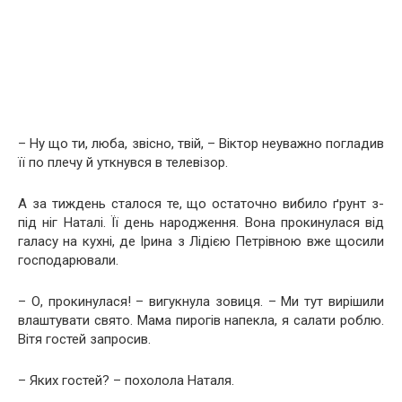
– Ну що ти, люба, звісно, твій, – Віктор неуважно погладив
її по плечу й уткнувся в телевізор.
А за тиждень сталося те, що остаточно вибило ґрунт з-
під ніг Наталі. Її день народження. Вона прокинулася від
галасу на кухні, де Ірина з Лідією Петрівною вже щосили
господарювали.
– О, прокинулася! – вигукнула зовиця. – Ми тут вирішили
влаштувати свято. Мама пирогів напекла, я салати роблю.
Вітя гостей запросив.
– Яких гостей? – похолола Наталя.