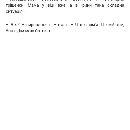
трішечки. Мама у віці вже, а в Ірини така складна
ситуація…
– А я? – вирвалося в Наталїі. – Я теж сім’я. Це мій дім,
Вітю. Дім моїх батьків.