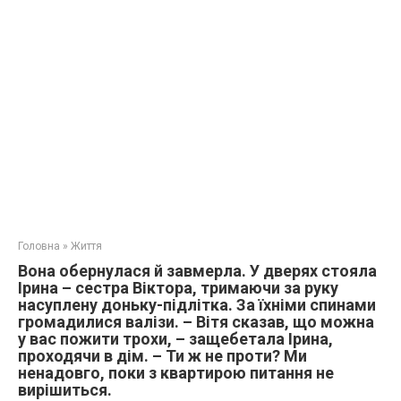
Головна
»
Життя
Вона обернулася й завмерла. У дверях стояла
Ірина – сестра Віктора, тримаючи за руку
насуплену доньку-підлітка. За їхніми спинами
громадилися валізи. – Вітя сказав, що можна
у вас пожити трохи, – защебетала Ірина,
проходячи в дім. – Ти ж не проти? Ми
ненадовго, поки з квартирою питання не
вирішиться.