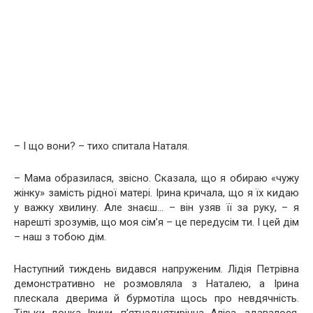
– І що вони? – тихо спитала Наталя.
– Мама образилася, звісно. Сказала, що я обираю «чужу
жінку» замість рідної матері. Ірина кричала, що я їх кидаю
у важку хвилину. Але знаєш… – він узяв її за руку, – я
нарешті зрозумів, що моя сім’я – це передусім ти. І цей дім
– наш з тобою дім.
Наступний тиждень видався напруженим. Лідія Петрівна
демонстративно не розмовляла з Наталею, а Ірина
плескала дверима й бурмотіла щось про невдячність.