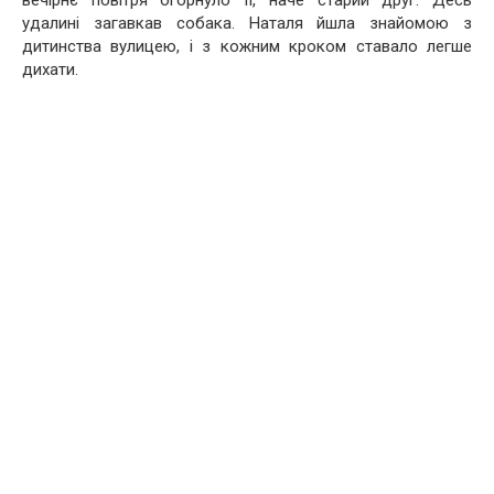
вечірнє повітря огорнуло її, наче старий друг. Десь
удалині загавкав собака. Наталя йшла знайомою з
дитинства вулицею, і з кожним кроком ставало легше
дихати.