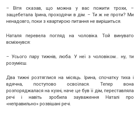
– Вітя сказав, що можна у вас пожити трохи, –
защебетала Ірина, проходячи в дім. – Ти ж не проти? Ми
ненадовго, поки з квартирою питання не вирішиться.
Наталя перевела погляд на чоловіка. Той винувато
всміхнувся:
– Усього пару тижнів, люба. У неї з чоловіком… ну, ти
розумієш.
Два тижні розтяглися на місяць. Ірина, спочатку тиха і
вдячна, поступово освоїлася. Тепер вона
розпоряджалася на кухні, наче це був її дім, переставляла
речі і навіть зробила зауваження Наталі про
«неправильно» розвішані речі.