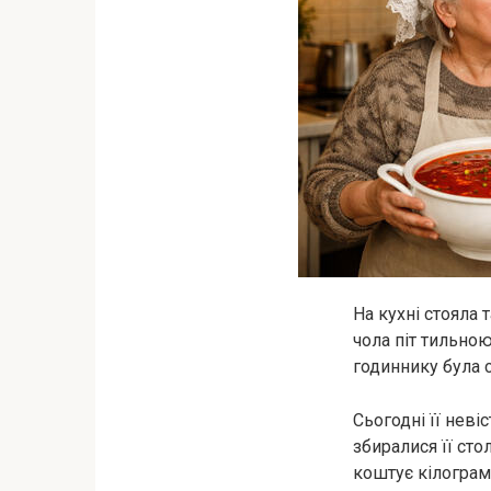
На кухні стояла 
чола піт тильною
годиннику була с
Сьогодні її неві
збиралися її сто
коштує кілограм 