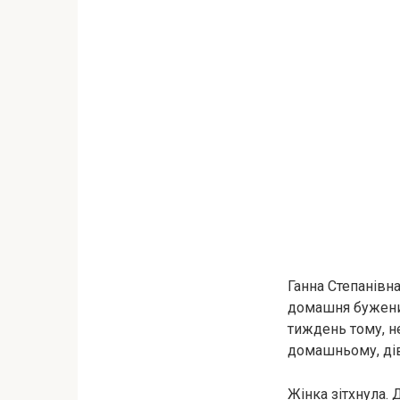
Ганна Степанівн
домашня буженина
тиждень тому, не
домашньому, дівч
Жінка зітхнула. 