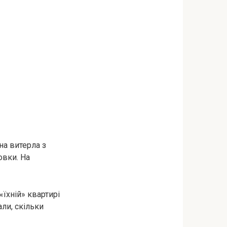
на витерла з
овки. На
«їхній» квартирі
али, скільки