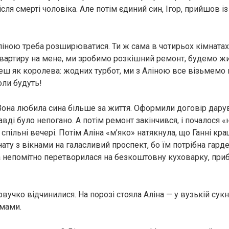
після смерті чоловіка. Але потім єдиний син, Ігор, прийшов і
ліною треба розширюватися. Ти ж сама в чотирьох кімната
вартиру на мене, ми зробимо розкішний ремонт, будемо ж
еш як королева: жодних турбот, ми з Аліною все візьмемо н
оли будуть!
 Вона любила сина більше за життя. Оформили договір дарув
авді було непогано. А потім ремонт закінчився, і почалося «
спільні вечері. Потім Аліна «м’яко» натякнула, що Ганні кр
ту з вікнами на галасливий проспект, бо їм потрібна гарде
а непомітно перетворилася на безкоштовну куховарку, при
вучко відчинилися. На порозі стояла Аліна — у вузькій сукні
мами.