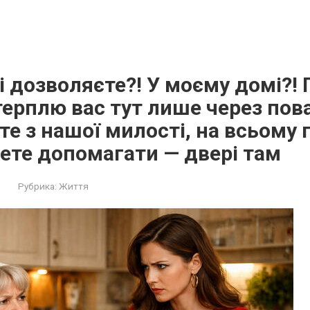
і дозволяєте?! У моєму домі?!
терплю вас тут лише через пова
те з нашої милості, на всьому 
ете допомагати — двері там
Рубрика:
Життя