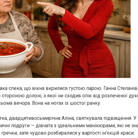
така спека, що вікна вкрилися густою парою. Ганна Степанів
 стороною долоні, з якої не сходив опік від розпеченої дух
ьома вечора. Вона на ногах із шостої ранку.
стка, двадцятивосьмирічна Аліна, святкувала підвищення. У 
личні подруги — дівчата з ідеальними манікюрами, які не зн
гречки, зате чудово розбиралися у вартості ін’єкцій краси.