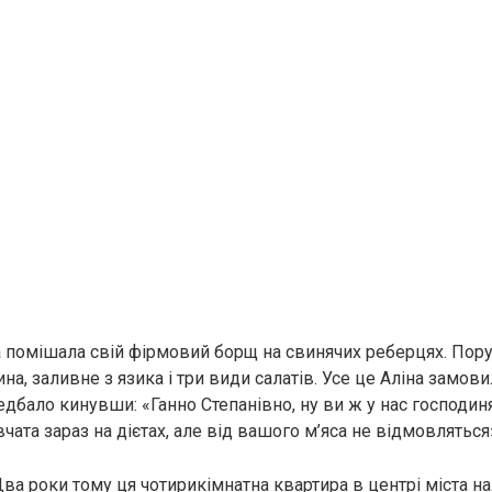
а помішала свій фірмовий борщ на свинячих реберцях. Пор
, заливне з язика і три види салатів. Усе це Аліна замови
дбало кинувши: «Ганно Степанівно, ну ви ж у нас господиня
ата зараз на дієтах, але від вашого м’яса не відмовляться
Два роки тому ця чотирикімнатна квартира в центрі міста на