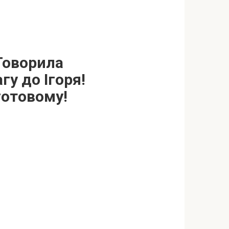
 Говорила
гу до Ігоря!
готовому!