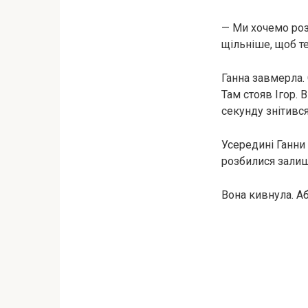
— Ми хочемо розс
щільніше, щоб т
Ганна завмерла.
Там стояв Ігор. 
секунду знітився
Усередині Ганни 
розбилися залишк
Вона кивнула. Аб