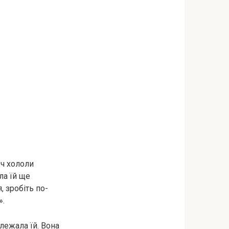
уч хололи
ла їй ще
, зробіть по-
».
лежала їй. Вона