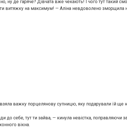
но, ну де гаряче? Дівчата вже чекають! І чого тут такий см
ти витяжку на максимум! — Аліна невдоволено зморщила н
взяла важку порцелянову супницю, яку подарували їй ще н
йди до себе, тут ти зайва, — кинула невістка, поправляючи за
хонного вікна.