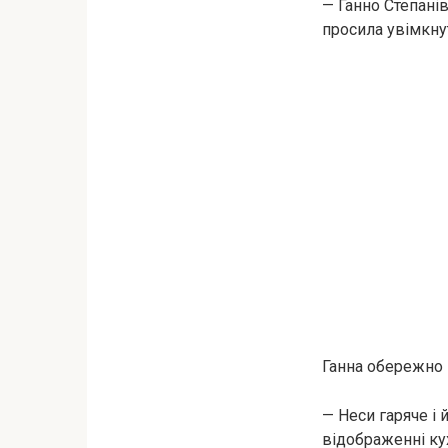
— Ганно Степанів
просила увімкну
Ганна обережно 
— Неси гаряче і 
відображенні ку