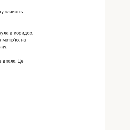
ту зачиніть
нула в коридор.
 матір’ю, на
нну.
е впала. Це