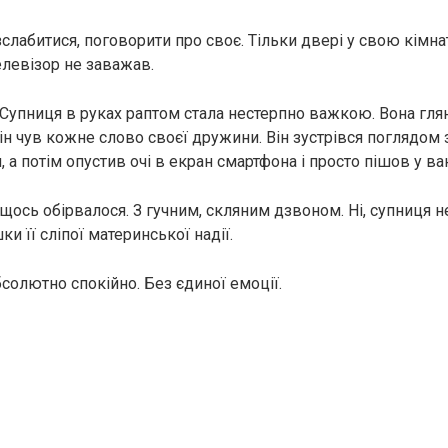
лабитися, поговорити про своє. Тільки двері у свою кімна
елевізор не заважав.
 Супниця в руках раптом стала нестерпно важкою. Вона гля
Він чув кожне слово своєї дружини. Він зустрівся поглядом з
, а потім опустив очі в екран смартфона і просто пішов у ва
щось обірвалося. З гучним, скляним дзвоном. Ні, супниця н
и її сліпої материнської надії.
солютно спокійно. Без єдиної емоції.