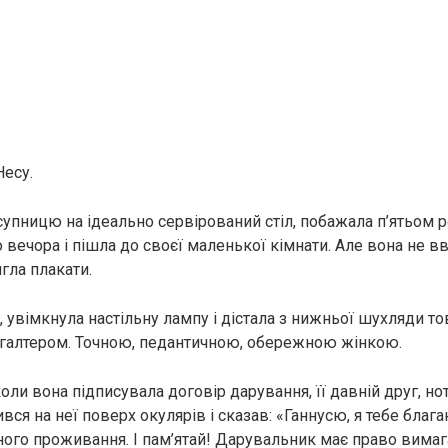
Несу.
супницю на ідеально сервірований стіл, побажала п’ятьом
 вечора і пішла до своєї маленької кімнати. Але вона не в
ягла плакати.
іл, увімкнула настільну лампу і дістала з нижньої шухляди то
галтером. Точною, педантичною, обережною жінкою.
оли вона підписувала договір дарування, її давній друг, но
вся на неї поверх окулярів і сказав: «Ганнусю, я тебе благ
ного проживання. І пам’ятай! Дарувальник має право вимаг