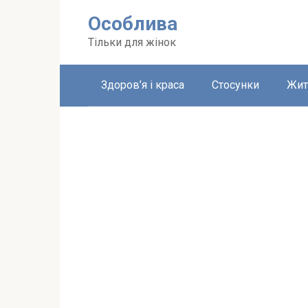
Перейти
Особлива
до
вмісту
Тільки для жінок
Здоров’я і краса
Стосунки
Жит