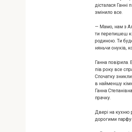
дісталася Ганні 
змінило все.
— Мамо, нам з А
ти перепишеш к
родиною. Ти буд
няньчи онуків, к
Ганна повірила.
пів року все спр
Спочатку зникли 
в найменшу кімна
Ганна Степанівн
прачку.
Двері на кухню р
дорогими парфу