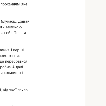
з проханням, яке
х блукаєш. Давай
ити великою
а себе. Тільки
ання. І перші
нове життя».
аще перебратися
робна. А далі
биральницю і
, від якої пахло