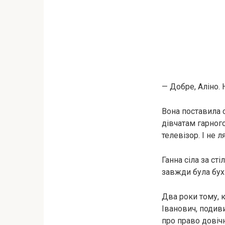
— Добре, Аліно. 
Вона поставила 
дівчатам гарного
телевізор. І не л
Ганна сіла за ст
завжди була бух
Два роки тому, к
Іванович, подиви
про право довіч