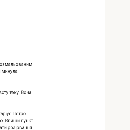
 розмальованим
вімкнула
всту теку. Вона
таріус Петро
аю. Впиши пункт
ати розірвання