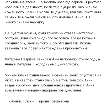
нескінченна втома. — Я носила його під серцем, я ростила
його сама в дев’яності, коли хліб був розкішшю. Я знаю
кожен його шрам на коліні. Ти думаєш, твій біль гостріший
за мій? Ти можеш знайти іншого чоловіка, Анно. А я
іншого сина не народжу.
Це був той момент, коли трикутник ставав нестерпно
гострим. Вони кохали одного чоловіка, але це кохання
розділяло їх, замість того, щоб об’єднувати. Кожна
вважала своє право на страждання пріоритетним.
Катерина Петрівна бачила в Анні легковажність молоді, а
Анна в Катерині — холодну емоційну глухоту.
Минуло кілька годин важкої мовчанки. Вечір опустився на
місто, і в квартирі стало темно. Раптом телефон Анни
видав короткий звук. Обидві жінки здригнулися. Анна
тремтячими пальцями відкрила повідомлення.
— «Живий. Плюс», — прошепотіла вона.