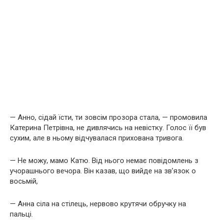
— Анно, сідай їсти, ти зовсім прозора стала, — промовила
Катерина Петрівна, не дивлячись на невістку. Голос її був
сухим, але в ньому відчувалася прихована тривога.
— Не можу, мамо Катю. Від нього немає повідомлень з
учорашнього вечора. Він казав, що вийде на зв’язок о
восьмій,
— Анна сіла на стілець, нервово крутячи обручку на
пальці.