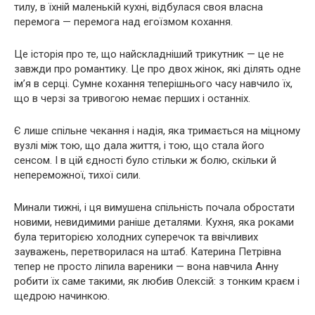
тилу, в їхній маленькій кухні, відбулася своя власна
перемога — перемога над егоїзмом кохання.
Це історія про те, що найскладніший трикутник — це не
завжди про романтику. Це про двох жінок, які ділять одне
ім’я в серці. Сумне кохання теперішнього часу навчило їх,
що в черзі за тривогою немає перших і останніх.
Є лише спільне чекання і надія, яка тримається на міцному
вузлі між тою, що дала життя, і тою, що стала його
сенсом. І в цій єдності було стільки ж болю, скільки й
непереможної, тихої сили.
Минали тижні, і ця вимушена спільність почала обростати
новими, невидимими раніше деталями. Кухня, яка роками
була територією холодних суперечок та ввічливих
зауважень, перетворилася на штаб. Катерина Петрівна
тепер не просто ліпила вареники — вона навчила Анну
робити їх саме такими, як любив Олексій: з тонким краєм і
щедрою начинкою.