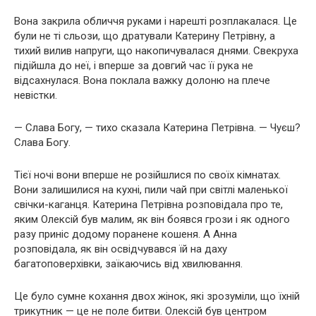
Вона закрила обличчя руками і нарешті розплакалася. Це
були не ті сльози, що дратували Катерину Петрівну, а
тихий вилив напруги, що накопичувалася днями. Свекруха
підійшла до неї, і вперше за довгий час її рука не
відсахнулася. Вона поклала важку долоню на плече
невістки.
— Слава Богу, — тихо сказала Катерина Петрівна. — Чуєш?
Слава Богу.
Тієї ночі вони вперше не розійшлися по своїх кімнатах.
Вони залишилися на кухні, пили чай при світлі маленької
свічки-каганця. Катерина Петрівна розповідала про те,
яким Олексій був малим, як він боявся грози і як одного
разу приніс додому поранене кошеня. А Анна
розповідала, як він освідчувався їй на даху
багатоповерхівки, заїкаючись від хвилювання.
Це було сумне кохання двох жінок, які зрозуміли, що їхній
трикутник — це не поле битви. Олексій був центром