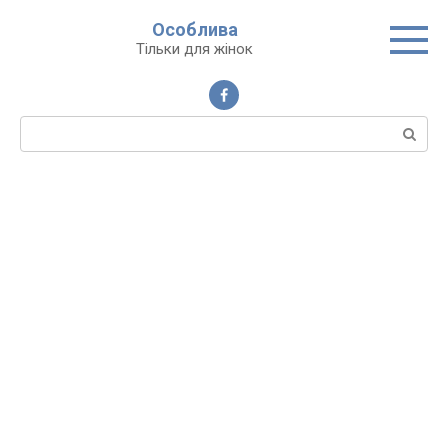
Перейти
Особлива
до
Тільки для жінок
вмісту
Пошук: