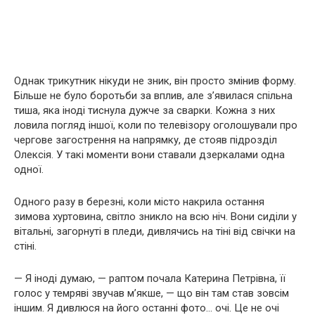
Однак трикутник нікуди не зник, він просто змінив форму.
Більше не було боротьби за вплив, але з’явилася спільна
тиша, яка іноді тиснула дужче за сварки. Кожна з них
ловила погляд іншої, коли по телевізору оголошували про
чергове загострення на напрямку, де стояв підрозділ
Олексія. У такі моменти вони ставали дзеркалами одна
одної.
Одного разу в березні, коли місто накрила остання
зимова хуртовина, світло зникло на всю ніч. Вони сиділи у
вітальні, загорнуті в пледи, дивлячись на тіні від свічки на
стіні.
— Я іноді думаю, — раптом почала Катерина Петрівна, її
голос у темряві звучав м’якше, — що він там став зовсім
іншим. Я дивлюся на його останні фото… очі. Це не очі