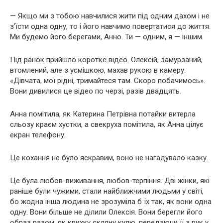
— Якщо ми з тобою навчилися жити під одним дахом і не
з’їсти одна одну, то і його навчимо повертатися до життя.
Ми будемо його берегами, Анно. Ти — одним, я — іншим.
Під ранок прийшло коротке відео. Олексій, замурзаний,
втомлений, але з усмішкою, махав рукою в камеру.
«Дівчата, мої рідні, тримайтеся там. Скоро побачимось».
Вони дивилися це відео по черзі, разів двадцять.
Анна помітила, як Катерина Петрівна потайки витерла
сльозу краєм хустки, а свекруха помітила, як Анна цілує
екран телефону.
Це кохання не було яскравим, воно не нагадувало казку.
Це була любов-виживання, любов-терпіння. Дві жінки, які
раніше були чужими, стали найближчими людьми у світі,
бо жодна інша людина не зрозуміла б їх так, як вони одна
одну. Вони більше не ділили Олексія. Вони берегли його
образ разом, як крихку скляну кулю, передаючи її з рук у