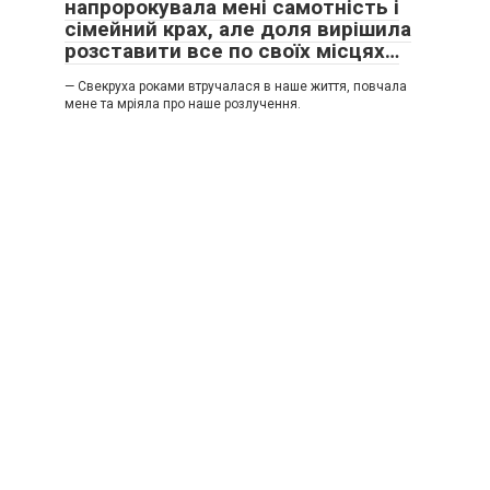
напророкувала мені самотність і
сімейний крах, але доля вирішила
розставити все по своїх місцях…
— Свекруха роками втручалася в наше життя, повчала
мене та мріяла про наше розлучення.