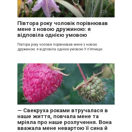
Життя
0
Півтора року чоловік порівнював
мене з новою дружиною: я
відповіла однією умовою
Півтора року чоловік порівнював мене з новою
дружиною: я відповіла однією умовою У п’ятницю
Життя
0
— Свекруха роками втручалася в
наше життя, повчала мене та
мріяла про наше розлучення. Вона
вважала мене невартою її сина й