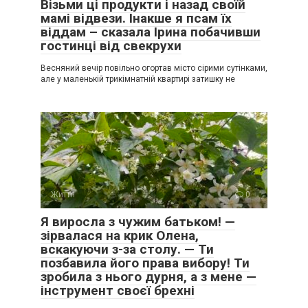
Візьми ці продукти і назад своїй
мамі відвези. Інакше я псам їх
віддам – сказала Ірина побачивши
гостинці від свекрухи
Весняний вечір повільно огортав місто сірими сутінками,
але у маленькій трикімнатній квартирі затишку не
Життя
0
Я виросла з чужим батьком! —
зірвалася на крик Олена,
вскакуючи з-за столу. — Ти
позбавила його права вибору! Ти
зробила з нього дурня, а з мене —
інструмент своєї брехні