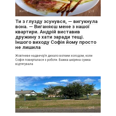
Життя
0
Ти з глузду зсунувся, — вигукнула
вона. — Виганяєш мене з нашої
квартири. Андрій виставив
дружину з хати заради тещі.
Іншого виходу Софія йому просто
не лишила
Жовтневе надвечір’я дихало вогким холодом, коли
Софія поверталася з роботи. Важка шкіряна сумка
відтягувала
Життя
0