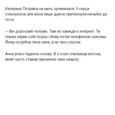
Катерина Петрівна на мить зупинилася. Її серце
стиснулося, але вона лише дужче притиснула качалку до
тіста.
— Він дорослий чоловік. Там не завжди є інтернет. Ти
тільки нерви собі псуєш і йому потім телефоном скиглиш.
Йому потрібна твоя сила, а не твої сльози.
Анна різко підвела голову. В її очах спалахнув вогонь,
який часто ставав причиною їхніх сварок.