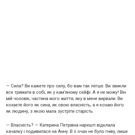
— Сила? Ви кажете про силу, бо вам так легше. Ви звикли
все тримати в собі, як у кам’яному сейфі. А я не можу! Він
мій чоловік, частина мого життя, яку в мене вирвали. Ви
кохаєте його як сина, як свою власність, а я кохаю його
як людину, з якою мала зустріти старість.
— Власність? — Катерина Петрівна нарешті відклала
качалку і подивилася на Анну. В її очах не було гніву, лише