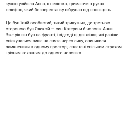
кухню увійшла Анна, її невістка, тримаючи в руках
телефон, який безперестанку вібрував від сповіщень.
Це був їхній особистий, тихий трикутник, де третьою
стороною був Олексій — син Катерини й чоловік Анни.
Вже рік він був на фронті, і відтоді ці дві жінки, які раніше
спілкувалися лише на свята через силу, опинилися
замкненими в одному просторі, сплетені спільним страхом
і різним коханням до одного чоловіка.