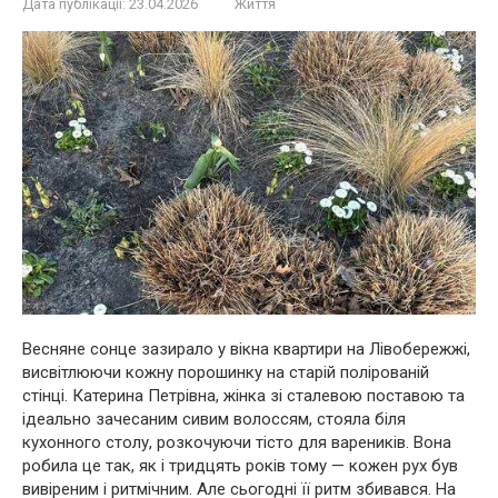
Дата публікації:
23.04.2026
Життя
Весняне сонце зазирало у вікна квартири на Лівобережжі,
висвітлюючи кожну порошинку на старій полірованій
стінці. Катерина Петрівна, жінка зі сталевою поставою та
ідеально зачесаним сивим волоссям, стояла біля
кухонного столу, розкочуючи тісто для вареників. Вона
робила це так, як і тридцять років тому — кожен рух був
вивіреним і ритмічним. Але сьогодні її ритм збивався. На