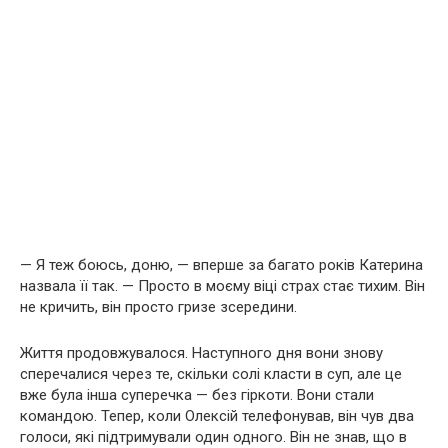
— Я теж боюсь, доню, — вперше за багато років Катерина
назвала її так. — Просто в моєму віці страх стає тихим. Він
не кричить, він просто гризе зсередини.
Життя продовжувалося. Наступного дня вони знову
сперечалися через те, скільки солі класти в суп, але це
вже була інша суперечка — без гіркоти. Вони стали
командою. Тепер, коли Олексій телефонував, він чув два
голоси, які підтримували один одного. Він не знав, що в