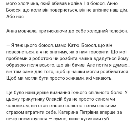
мого хлопчика, який збивав коліна. І я боюся, Анно.
Боюся, що коли він повернеться, він не впізнає наш дім.
Або нас.
Анна мовчала, притискаючи до себе холодний телефон.
— Я теж цього боюся, мамо Катю. Боюся, що він
повернеться, а я не знатиму, як з ним говорити. Що мої
проблеми з роботою чи розбита чашка здадуться йому
образою після всього, що він бачив. Але потім я думаю…
він там саме для того, щоб ці чашки могли розбиватися.
Щоб ми могли бути просто жінками, які чекають.
Це було найщиріше визнання їхнього спільного болю. У
цьому трикутнику Олексій був не просто сином чи
чоловіком, він став їхньою совістю і їхнім спільним
страхом втратити себе. Катерина Петрівна вперше за
вечір посміхнулася — сумно, лише кутиками губ.