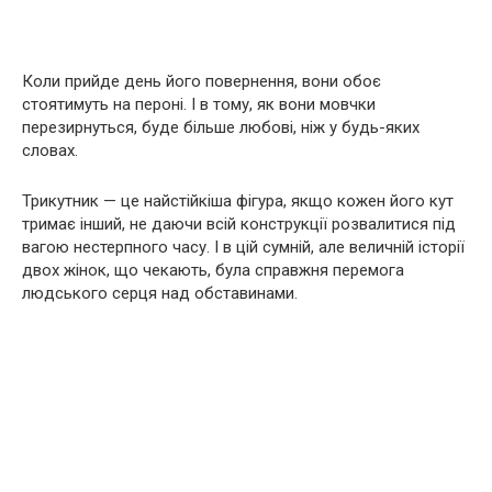
Коли прийде день його повернення, вони обоє
стоятимуть на пероні. І в тому, як вони мовчки
перезирнуться, буде більше любові, ніж у будь-яких
словах.
Трикутник — це найстійкіша фігура, якщо кожен його кут
тримає інший, не даючи всій конструкції розвалитися під
вагою нестерпного часу. І в цій сумній, але величній історії
двох жінок, що чекають, була справжня перемога
людського серця над обставинами.