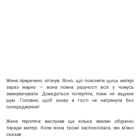
Женя приречено зітхнув. Ясно, що пояснити щось матері
зараз марно — вона повна рішучості всіх у чомусь
звинувачувати. Доведеться потерпіти, поки не вщухне
шум. Головне, щоб знову в гості не нагрянула без
попередження!
Женя терпляче вислухав ще кілька хвилин обуреної
тиради матері. Коли вона трохи заспокоїлася, він м’яко
сказав: