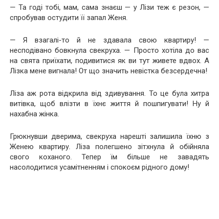
— Та годі тобі, мам, сама знаєш — у Лізи теж є резон, —
спробував остудити її запал Женя.
— Я взагалі-то й не здавала свою квартиру! —
несподівано бовкнула свекруха. — Просто хотіла до вас
на свята приїхати, подивитися як ви тут живете вдвох. А
Лізка мене вигнала! От що значить невістка безсердечна!
Ліза аж рота відкрила від здивування. То це була хитра
витівка, щоб влізти в їхнє життя й пошпигувати! Ну й
нахабна жінка.
Грюкнувши дверима, свекруха нарешті залишила їхню з
Женею квартиру. Ліза полегшено зітхнула й обійняла
свого коханого. Тепер їм більше не завадять
насолодитися усамітненням і спокоєм рідного дому!