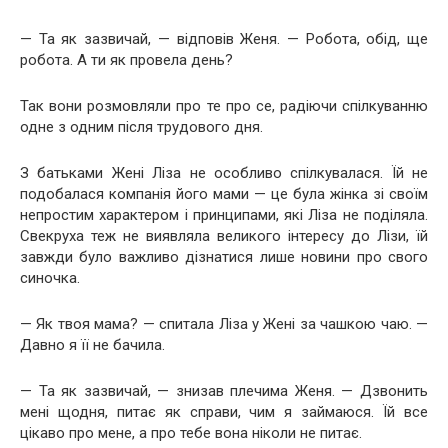
— Та як зазвичай, — відповів Женя. — Робота, обід, ще
робота. А ти як провела день?
Так вони розмовляли про те про се, радіючи спілкуванню
одне з одним після трудового дня.
З батьками Жені Ліза не особливо спілкувалася. Їй не
подобалася компанія його мами — це була жінка зі своїм
непростим характером і принципами, які Ліза не поділяла.
Свекруха теж не виявляла великого інтересу до Лізи, їй
завжди було важливо дізнатися лише новини про свого
синочка.
— Як твоя мама? — спитала Ліза у Жені за чашкою чаю. —
Давно я її не бачила.
— Та як зазвичай, — знизав плечима Женя. — Дзвонить
мені щодня, питає як справи, чим я займаюся. Їй все
цікаво про мене, а про тебе вона ніколи не питає.