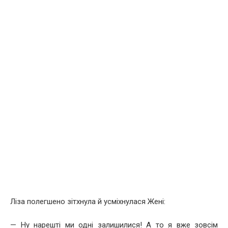
Ліза полегшено зітхнула й усміхнулася Жені:
— Ну нарешті ми одні залишилися! А то я вже зовсім