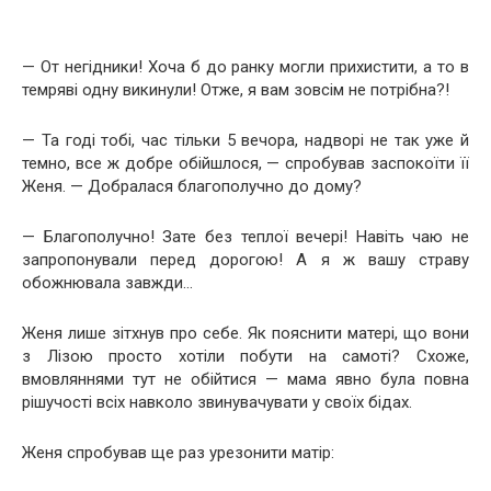
— От негідники! Хоча б до ранку могли прихистити, а то в
темряві одну викинули! Отже, я вам зовсім не потрібна?!
— Та годі тобі, час тільки 5 вечора, надворі не так уже й
темно, все ж добре обійшлося, — спробував заспокоїти її
Женя. — Добралася благополучно до дому?
— Благополучно! Зате без теплої вечері! Навіть чаю не
запропонували перед дорогою! А я ж вашу страву
обожнювала завжди…
Женя лише зітхнув про себе. Як пояснити матері, що вони
з Лізою просто хотіли побути на самоті? Схоже,
вмовляннями тут не обійтися — мама явно була повна
рішучості всіх навколо звинувачувати у своїх бідах.
Женя спробував ще раз урезонити матір: