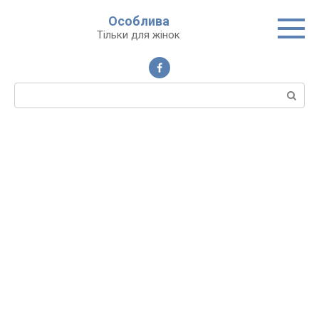
Перейти
Особлива
до
Тільки для жінок
вмісту
Пошук: