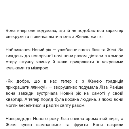
Вона вчергове подумала, що їй не подобається характер
свекрухи та її звичка лізти в їхнє з Женею життя.
Наближався Новий рік — улюблене свято Лізи та Жені. За
тиждень до новорічної ночі вони разом дістали з комори
стару штучну ялинку й мали прикрашати її яскравими
кульками та мішурою.
«Як добре, що в нас тепер є з Женею традиція
прикрашати ялинку!» — зворушливо подумала Ліза. Раніше
вона завжди зустрічала Новий рік на самоті у своїй
квартирі. А тепер поряд була кохана людина, з якою вони
могли веселитися й радіти святу разом.
Напередодні Нового року Ліза спекла ароматний пиріг, а
Женя купив шампанське та фрукти. Вони накрили