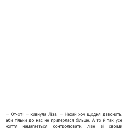
— От-от! — кивнула Ліза. — Нехай хоч щодня дзвонить,
аби тільки до нас не приперлася більше. А то й так усе
життя намагається контролювати, лізе зі своїми