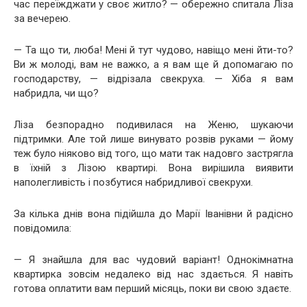
час переїжджати у своє житло? — обережно спитала Ліза
за вечерею.
— Та що ти, люба! Мені й тут чудово, навіщо мені йти-то?
Ви ж молоді, вам не важко, а я вам ще й допомагаю по
господарству, — відрізала свекруха. — Хіба я вам
набридла, чи що?
Ліза безпорадно подивилася на Женю, шукаючи
підтримки. Але той лише винувато розвів руками — йому
теж було ніяково від того, що мати так надовго застрягла
в їхній з Лізою квартирі. Вона вирішила виявити
наполегливість і позбутися набридливої свекрухи.
За кілька днів вона підійшла до Марії Іванівни й радісно
повідомила:
— Я знайшла для вас чудовий варіант! Однокімнатна
квартирка зовсім недалеко від нас здається. Я навіть
готова оплатити вам перший місяць, поки ви свою здаєте.