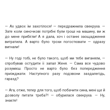
— Ах удвох їм захотілося! — передражнила свекруха. —
Зате коли синочкові потрібні були гроші на машину, ви ж
до мене прибігли! А я дала, хоч і останні заощадження
витратила. А варто було трохи погостювати — одразу
вигнали!
— Ну годі тобі, не було такого, щоб ми тебе виганяли, —
спробував остудити її запал Женя. — Сама все чудово
розумієш. Просто не варто було без попередження
приїжджати. Наступного разу подзвони заздалегідь,
гаразд?
— Ага, отже, тепер для того, щоб побачити сина, мені ще й
дозволу питати треба?! — обурилася свекруха. — Ну,
знаєте!