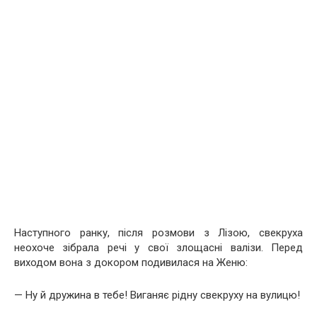
Наступного ранку, після розмови з Лізою, свекруха
неохоче зібрала речі у свої злощасні валізи. Перед
виходом вона з докором подивилася на Женю:
— Ну й дружина в тебе! Виганяє рідну свекруху на вулицю!