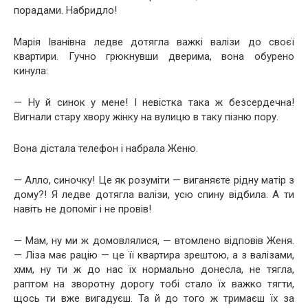
порадами. Набридло!
Марія Іванівна ледве дотягла важкі валізи до своєї
квартири. Гучно грюкнувши дверима, вона обурено
кинула:
— Ну й синок у мене! І невістка така ж безсердечна!
Вигнали стару хвору жінку на вулицю в таку пізню пору.
Вона дістала телефон і набрала Женю.
— Алло, синочку! Це як розуміти — виганяєте рідну матір з
дому?! Я ледве дотягла валізи, усю спину відбила. А ти
навіть не допоміг і не провів!
— Мам, ну ми ж домовлялися, — втомлено відповів Женя.
— Ліза має рацію — це її квартира зрештою, а з валізами,
хмм, ну ти ж до нас їх нормально донесла, не тягла,
раптом на зворотну дорогу тобі стало їх важко тягти,
щось ти вже вигадуєш. Та й до того ж тримаєш їх за