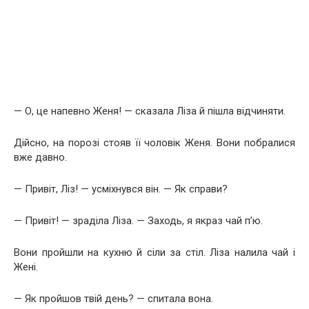
— О, це напевно Женя! — сказала Ліза й пішла відчиняти.
Дійсно, на порозі стояв її чоловік Женя. Вони побралися
вже давно.
— Привіт, Ліз! — усміхнувся він. — Як справи?
— Привіт! — зраділа Ліза. — Заходь, я якраз чай п’ю.
Вони пройшли на кухню й сіли за стіл. Ліза налила чай і
Жені.
— Як пройшов твій день? — спитала вона.