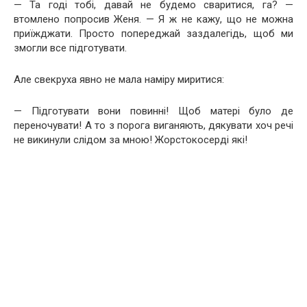
— Та годі тобі, давай не будемо сваритися, га? —
втомлено попросив Женя. — Я ж не кажу, що не можна
приїжджати. Просто попереджай заздалегідь, щоб ми
змогли все підготувати.
Але свекруха явно не мала наміру миритися:
— Підготувати вони повинні! Щоб матері було де
переночувати! А то з порога виганяють, дякувати хоч речі
не викинули слідом за мною! Жорстокосерді які!