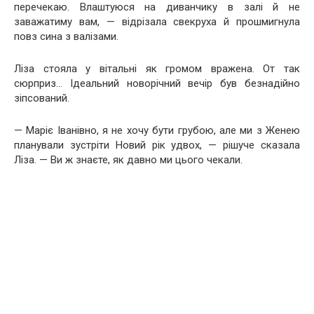
перечекаю. Влаштуюся на диванчику в залі й не
заважатиму вам, — відрізала свекруха й прошмигнула
повз сина з валізами.
Ліза стояла у вітальні як громом вражена. От так
сюрприз… Ідеальний новорічний вечір був безнадійно
зіпсований.
— Маріє Іванівно, я не хочу бути грубою, але ми з Женею
планували зустріти Новий рік удвох, — рішуче сказала
Ліза. — Ви ж знаєте, як давно ми цього чекали.