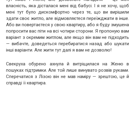
власність, яка дісталася мені від бабусі. І я не хочу, щоб
мені тут було дискомфортно через те, що ви вирішили
здати своє житло, але відмовляєтеся переїжджати в інше.
Або ви повертаєтеся у свою квартиру, або я буду змушена
попросити вас піти на всі чотири сторони. Я пропоную вам
варіант з окремим житлом, але якщо він вам не підходить
— вибачте, доведеться перебиратися назад або шукати
інші варіанти. Але жити тут далі я вам не дозволю!
Свекруха обурено ахнула й витріщилася на Женю в
пошуках підтримки. Але той лише винувато розвів руками.
Сперечатися з Лізою він не мав наміру — зрештою, це й
справді її квартира.