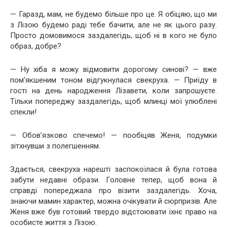
— Гаразд, мам, не будемо більше про це. Я обіцяю, що ми
з Лізою будемо раді тебе бачити, але не як цього разу.
Просто домовимося заздалегідь, щоб ні в кого не було
образ, добре?
— Ну хіба я можу відмовити дорогому синові? — вже
пом’якшеним тоном відгукнулася свекруха. — Приїду в
гості на день народження Лізавети, коли запрошуєте.
Тільки попереджу заздалегідь, щоб млинці мої улюблені
спекли!
— Обов’язково спечемо! — пообіцяв Женя, подумки
зітхнувши з полегшенням.
Здається, свекруха нарешті заспокоїлася й була готова
забути недавні образи. Головне тепер, щоб вона й
справді попереджала про візити заздалегідь. Хоча,
знаючи мамин характер, можна очікувати й сюрпризів. Але
Женя вже був готовий твердо відстоювати їхнє право на
особисте життя з Лізою.