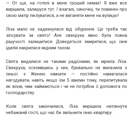
— От ще, на готелі в мене грошей немає! Я вже все
вирішила, залишуся тут. І взагалі, синочку, ти повинен про
свою матір піклуватися, а не виганяти мене на вулицю!
Ліза мало не задихнулася від обурення. Це треба так
зіпсувати їм свято! Але свекруха явно була повна
рішучості залишитися. Доведеться змиритися, що їхня
ідилія накрилася мідним тазом.
Свята видалися не такими радісними, як мріяла Ліза.
Свекруха, оселившись у них, буквально не вилазила з
їхньої з Женею кімнати — постійно намагалася
нагодувати, навіть якщо їли 5 хвилин тому, перепитувала
як вони, чим займаються і чи не потрібна її допомога по
господарству.
Коли свята закінчилися, Ліза вирішила натякнути
небажаній гості, що час би звільнити їхню квартиру.