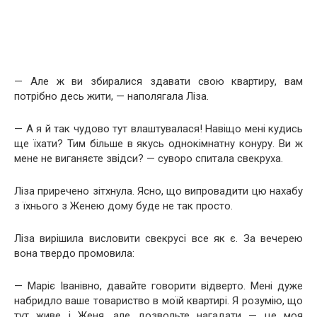
— Але ж ви збиралися здавати свою квартиру, вам
потрібно десь жити, — наполягала Ліза.
— А я й так чудово тут влаштувалася! Навіщо мені кудись
ще їхати? Тим більше в якусь однокімнатну конуру. Ви ж
мене не виганяєте звідси? — суворо спитала свекруха.
Ліза приречено зітхнула. Ясно, що випровадити цю нахабу
з їхнього з Женею дому буде не так просто.
Ліза вирішила висловити свекрусі все як є. За вечерею
вона твердо промовила:
— Маріє Іванівно, давайте говорити відверто. Мені дуже
набридло ваше товариство в моїй квартирі. Я розумію, що
тут живе і Женя, але дозвольте нагадати — це моя