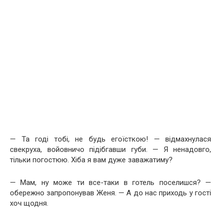
— Та годі тобі, не будь егоїсткою! — відмахнулася
свекруха, войовничо підібгавши губи. — Я ненадовго,
тільки погостюю. Хіба я вам дуже заважатиму?
— Мам, ну може ти все-таки в готель поселишся? —
обережно запропонував Женя. — А до нас приходь у гості
хоч щодня.