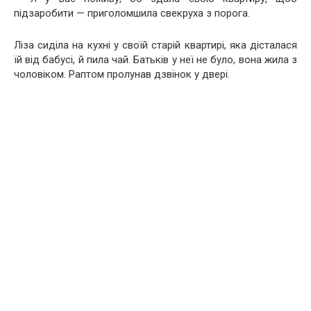
підзаробити — приголомшила свекруха з порога.
Ліза сиділа на кухні у своїй старій квартирі, яка дісталася
їй від бабусі, й пила чай. Батьків у неї не було, вона жила з
чоловіком. Раптом пролунав дзвінок у двері.