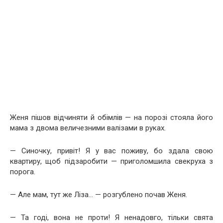
Женя пішов відчиняти й обімлів — на порозі стояла його
мама з двома величезними валізами в руках.
— Синочку, привіт! Я у вас поживу, бо здала свою
квартиру, щоб підзаробити — приголомшила свекруха з
порога.
— Але мам, тут же Ліза… — розгублено почав Женя.
— Та годі, вона не проти! Я ненадовго, тільки свята