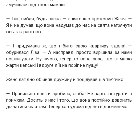
змучилася від твоєї мамаші.
— Так, вибач, будь ласка, — зніяковіло промовив Женя. —
Я й не думав, що вона надумає до нас на свята нагрянути
ось так раптово.
— І придумала ж, що нібито свою квартиру здала! —
обурилася Ліза. — А насправді просто вирішила за нами
пошпигувати. Ну нічого, тепер-то вона знає, що зі мною
жарти кепські і вдруге я її на поріг не пущу!
Женя лагідно обійняв дружину й поцілував її в тім’ячко:
— Правильно все ти зробила, люба! Не варто потурати її
примхам. Досить з нас і того, що вона постійно дзвонить
дізнатися як я там. Тепер хоч удома від неї відпочинемо.