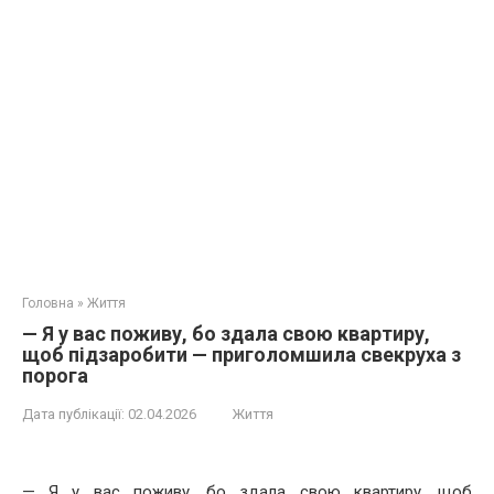
Головна
»
Життя
— Я у вас поживу, бо здала свою квартиру,
щоб підзаробити — приголомшила свекруха з
порога
Дата публікації:
02.04.2026
Життя
— Я у вас поживу, бо здала свою квартиру, щоб