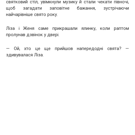
святковий стіл, увімкнули музику й стали чекати півночі,
щоб загадати заповітне бажання, зустрічаючи
найчарівніше свято року.
Ліза і Женя саме прикрашали ялинку, коли раптом
пролунав дзвінок у двері.
— Ой, хто це ще прийшов напередодні свята? —
здивувалася Ліза.