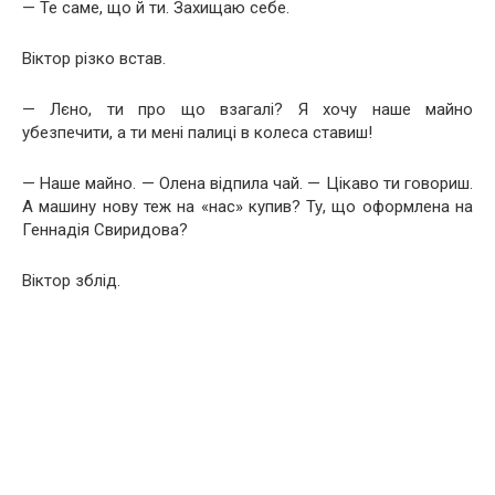
— Те саме, що й ти. Захищаю себе.
Віктор різко встав.
— Лєно, ти про що взагалі? Я хочу наше майно
убезпечити, а ти мені палиці в колеса ставиш!
— Наше майно. — Олена відпила чай. — Цікаво ти говориш.
А машину нову теж на «нас» купив? Ту, що оформлена на
Геннадія Свиридова?
Віктор зблід.