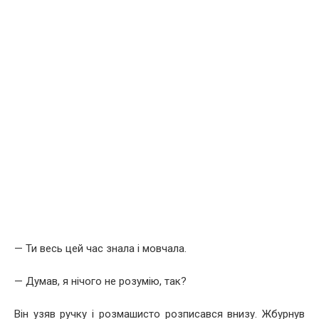
— Ти весь цей час знала і мовчала.
— Думав, я нічого не розумію, так?
Він узяв ручку і розмашисто розписався внизу. Жбурнув