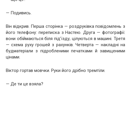
— Подивись.
Він відкрив. Перша сторінка — роздруківка повідомлень з
його телефону: переписка з Настею. Друга — фотографії:
вони обіймаються біля під’їзду, цілуються в машині. Третя
— схема руху грошей з рахунків. Четверта — накладні на
будматеріали з підробленими печатками й завищеними
цінами.
Віктор гортав мовчки. Руки його дрібно тремтіли.
— Де ти це взяла?