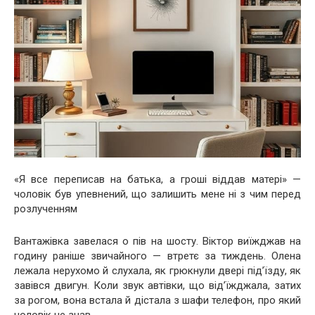
«Я все переписав на батька, а гроші віддав матері» —
чоловік був упевнений, що залишить мене ні з чим перед
розлученням
Вантажівка завелася о пів на шосту. Віктор виїжджав на
годину раніше звичайного — втретє за тиждень. Олена
лежала нерухомо й слухала, як грюкнули двері під’їзду, як
завівся двигун. Коли звук автівки, що від’їжджала, затих
за рогом, вона встала й дістала з шафи телефон, про який
чоловік не знав.