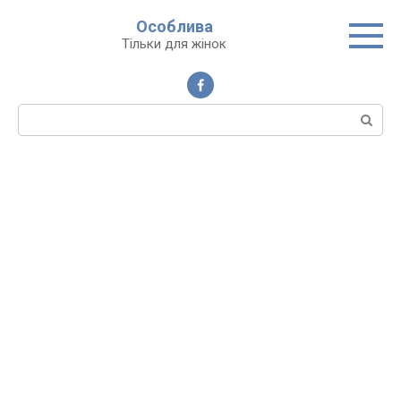
Перейти
Особлива
до
Тільки для жінок
вмісту
Пошук: