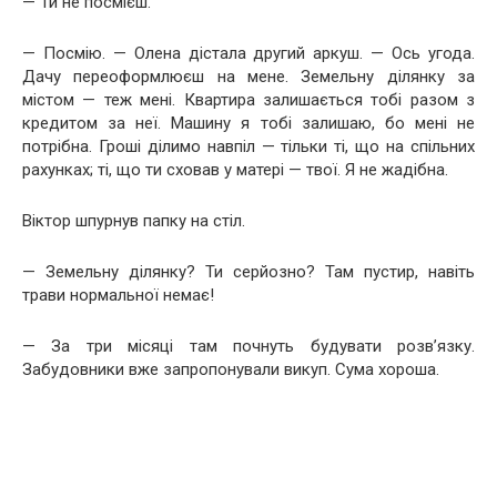
— Ти не посмієш.
— Посмію. — Олена дістала другий аркуш. — Ось угода.
Дачу переоформлюєш на мене. Земельну ділянку за
містом — теж мені. Квартира залишається тобі разом з
кредитом за неї. Машину я тобі залишаю, бо мені не
потрібна. Гроші ділимо навпіл — тільки ті, що на спільних
рахунках; ті, що ти сховав у матері — твої. Я не жадібна.
Віктор шпурнув папку на стіл.
— Земельну ділянку? Ти серйозно? Там пустир, навіть
трави нормальної немає!
— За три місяці там почнуть будувати розв’язку.
Забудовники вже запропонували викуп. Сума хороша.