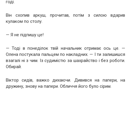
годі.
Він схопив аркуш, прочитав, потім з силою вдарив
кулаком по столу.
— Я не підпишу це!
— Тоді в понеділок твій начальник отримає ось це. —
Олена постукала пальцем по накладних. — І ти залишишся
взагалі ні з чим. Із судимістю за шахрайство і без роботи.
Обирай.
Віктор сидів, важко дихаючи. Дивився на папери, на
дружину, знову на папери. Обличчя його було сірим.