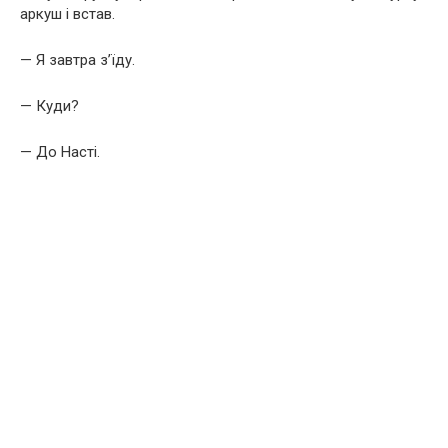
аркуш і встав.
— Я завтра з’їду.
— Куди?
— До Насті.