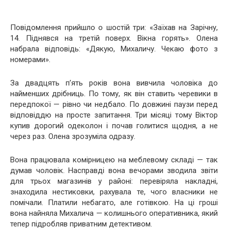
Повідомлення прийшло о шостій три: «Заїхав на Зарічну,
14. Піднявся на третій поверх. Вікна горять». Олена
набрала відповідь: «Дякую, Михаличу. Чекаю фото з
номерами».
За двадцять п’ять років вона вивчила чоловіка до
найменших дрібниць. По тому, як він ставить черевики в
передпокої — рівно чи недбало. По довжині паузи перед
відповіддю на просте запитання. Три місяці тому Віктор
купив дорогий одеколон і почав голитися щодня, а не
через раз. Олена зрозуміла одразу.
Вона працювала комірницею на меблевому складі — так
думав чоловік. Насправді вона вечорами зводила звіти
для трьох магазинів у районі: перевіряла накладні,
знаходила нестиковки, рахувала те, чого власники не
помічали. Платили небагато, але готівкою. На ці гроші
вона найняла Михалича — колишнього оперативника, який
тепер підробляв приватним детективом.