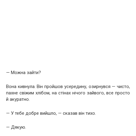
— Можна зайти?
Вона кивнула. Він пройшов усередину, озирнувся — чисто,
пахне свіжим хлібом, на стінах нічого зайвого, все просто
й акуратно.
— У тебе добре вийшло, — сказав він тихо.
— Дякую.