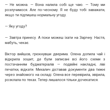
— Не можна. — Вона налила собі ще чаю. — Тому ми
розлучимося. Але по-чесному. Я не буду тобі заважати,
якщо ти підпишеш нормальну угоду.
— Яку угоду?
— Завтра принесу. А поки можеш їхати на Зарічну. Настя,
мабуть, чекає.
Віктор вийшов, грюкнувши дверима. Олена допила чай і
відкрила зошит, де були записані всі його схеми з
постачанням будматеріалів — подвійні накладні, ліві
печатки, відкати. Михалич діставав документи два тижні
через знайомого на складі. Олена все перевірила, звірила,
розклала по теках. Тепер лишалося тільки дочекатися.