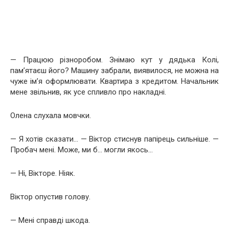
— Працюю різноробом. Знімаю кут у дядька Колі,
пам’ятаєш його? Машину забрали, виявилося, не можна на
чуже ім’я оформлювати. Квартира з кредитом. Начальник
мене звільнив, як усе спливло про накладні.
Олена слухала мовчки.
— Я хотів сказати… — Віктор стиснув папірець сильніше. —
Пробач мені. Може, ми б… могли якось…
— Ні, Вікторе. Ніяк.
Віктор опустив голову.
— Мені справді шкода.