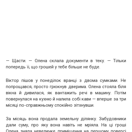
— Щасти. — Олена склала документи в теку. — Тільки
попередь її, що грошей у тебе більше не буде.
Віктор пішов у понеділок вранці з двома сумками. Не
попрощався, просто грюкнув дверима. Олена стояла біля
вікна й дивилася, як вантажить речі в машину. Потім
повернулася на кухню й налила собі кави — вперше за три
місяці по-справжньому спокійно зітхнувши.
За місяць вона продала земельну ділянку. Забудовники
дали суму, про яку вона навіть не мріяла. На ці гроші
Олена зняла невеличке приміщення на першому поверсі