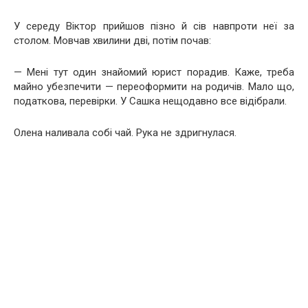
У середу Віктор прийшов пізно й сів навпроти неї за
столом. Мовчав хвилини дві, потім почав:
— Мені тут один знайомий юрист порадив. Каже, треба
майно убезпечити — переоформити на родичів. Мало що,
податкова, перевірки. У Сашка нещодавно все відібрали.
Олена наливала собі чай. Рука не здригнулася.