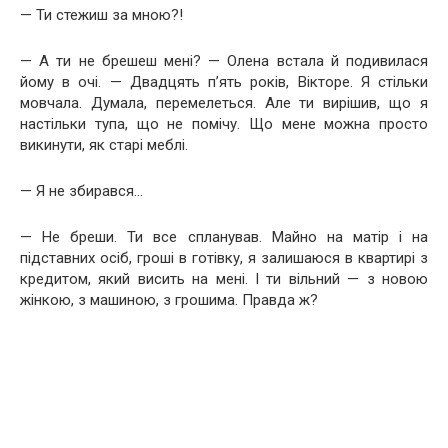
— Ти стежиш за мною?!
— А ти не брешеш мені? — Олена встала й подивилася
йому в очі. — Двадцять п’ять років, Вікторе. Я стільки
мовчала. Думала, перемелеться. Але ти вирішив, що я
настільки тупа, що не помічу. Що мене можна просто
викинути, як старі меблі.
— Я не збирався…
— Не бреши. Ти все спланував. Майно на матір і на
підставних осіб, гроші в готівку, я залишаюся в квартирі з
кредитом, який висить на мені. І ти вільний — з новою
жінкою, з машиною, з грошима. Правда ж?