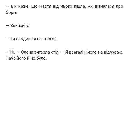
— Він каже, що Настя від нього пішла. Як дізналася про
борги.
— Звичайно.
— Ти сердишся на нього?
— Ні. — Олена витерла стіл. — Я взагалі нічого не відчуваю.
Наче його й не було.