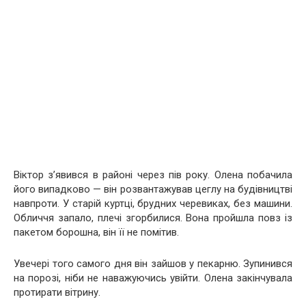
Віктор з’явився в районі через пів року. Олена побачила
його випадково — він розвантажував цеглу на будівництві
навпроти. У старій куртці, брудних черевиках, без машини.
Обличчя запало, плечі згорбилися. Вона пройшла повз із
пакетом борошна, він її не помітив.
Увечері того самого дня він зайшов у пекарню. Зупинився
на порозі, ніби не наважуючись увійти. Олена закінчувала
протирати вітрину.