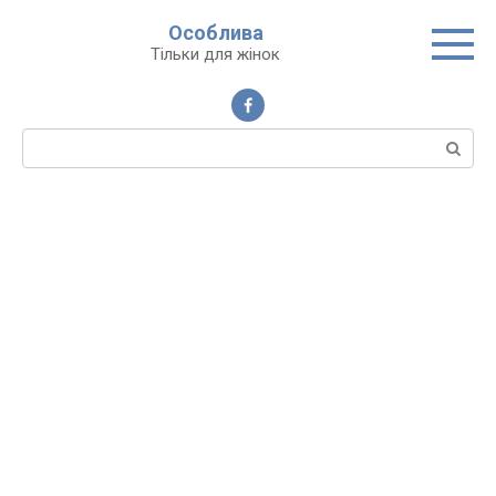
Перейти
Особлива
до
Тільки для жінок
вмісту
Пошук: