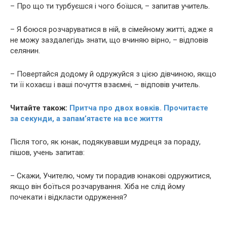
– Про що ти турбуєшся і чого боїшся, – запитав учитель.
– Я боюся розчаруватися в ній, в сімейному житті, адже я
не можу заздалегідь знати, що вчиняю вірно, – відповів
селянин.
– Повертайся додому й одружуйся з цією дівчиною, якщо
ти її кохаєш і ваші почуття взаємні, – відповів учитель.
Читайте також:
Притча про двох вовків. Прочитаєте
за секунди, а запам’ятаєте на все життя
Після того, як юнак, подякувавши мудреця за пораду,
пішов, учень запитав:
– Скажи, Учителю, чому ти порадив юнакові одружитися,
якщо він боїться розчарування. Хіба не слід йому
почекати і відкласти одруження?