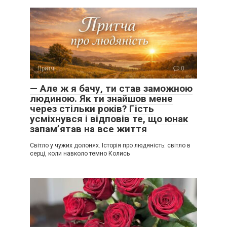
Притчі
0
— Але ж я бачу, ти став заможною
людиною. Як ти знайшов мене
через стільки років? Гість
усміхнувся і відповів те, що юнак
запам’ятав на все життя
Світло у чужих долонях. Історія про людяність: світло в
серці, коли навколо темно Колись