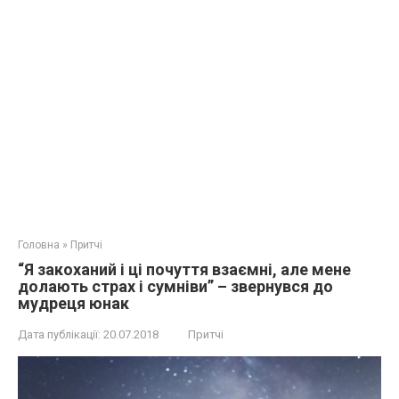
Головна
»
Притчі
“Я закоханий і ці почуття взаємні, але мене
долають стpaх і сумніви” – звернувся до
мудреця юнак
Дата публікації:
20.07.2018
Притчі