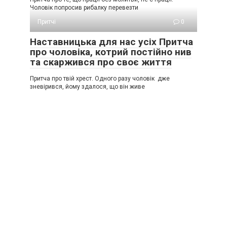
Чоловік попросив рибалку перевезти
Притчі
0
Наставницька для нас усіх Притча
про чоловіка, котрий постійно нив
та скаржився про своє життя
Притча про твій хрест. Одного разу чоловік дже
зневірився, йому здалося, що він живе