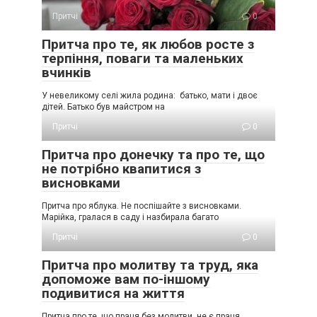
Притчі
0
Притча про те, як любов росте з
терпіння, поваги та маленьких
вчинків
У невеликому селі жила родина: батько, мати і двоє
дітей. Батько був майстром на
Притчі
0
Притча про донечку та про те, що
не потрібно квапитися з
висновками
Притча про яблука. Не поспішайте з висновками.
Марійка, гралася в саду і назбирала багато
Притчі
0
Притча про молитву та труд, яка
допоможе вам по-іншому
подивитися на життя
Притча про те, що праця без молитви, не є праця.