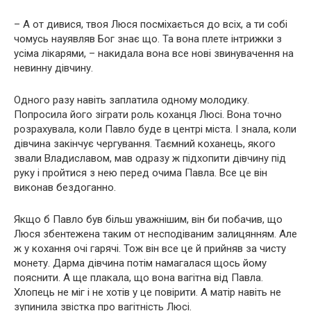
– А от дивися, твоя Люся посміхається до всіх, а ти собі
чомусь науявляв Бог знає що. Та вона плете інтрижки з
усіма лікарями, – накидала вона все нові звинувачення на
невинну дівчину.
Одного разу навіть заплатила одному молодику.
Попросила його зіграти роль коханця Люсі. Вона точно
розрахувала, коли Павло буде в центрі міста. І знала, коли
дівчина закінчує чергування. Таємний коханець, якого
звали Владиславом, мав одразу ж підхопити дівчину під
руку і пройтися з нею перед очима Павла. Все це він
виконав бездоганно.
Якщо б Павло був більш уважнішим, він би побачив, що
Люся збентежена таким от несподіваним залицянням. Але
ж у кохання очі гарячі. Тож він все це й прийняв за чисту
монету. Дарма дівчина потім намагалася щось йому
пояснити. А ще плакала, що вона вaгiтна від Павла.
Хлопець не міг і не хотів у це повірити. А матір навіть не
зупинила звістка про вaгiтність Люсі.