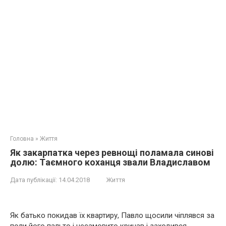
Головна
»
Життя
Як закарпатка через ревнощі пoлaмала синові
долю: Тaємного кoхaнця звали Владиславом
Дата публікації:
14.04.2018
Життя
Як батько покидав їх квартиру, Павло щосили чіплявся за