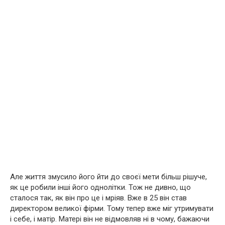
Але життя змусило його йти до своєї мети більш рішуче,
як це робили інші його однолітки. Тож не дивно, що
сталося так, як він про це і мріяв. Вже в 25 він став
директором великої фірми. Тому тепер вже міг утримувати
і себе, і матір. Матері він не відмовляв ні в чому, бажаючи