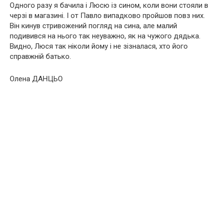
Одного разу я бачила і Люсю із сином, коли вони стояли в
черзі в магазині. І от Павло випадково пройшов повз них.
Він кинув стривожений погляд на сина, але малий
подивився на нього так неуважно, як на чужого дядька.
Видно, Люся так ніколи йому і не зізналася, хто його
справжній батько.
Олена ДАНЦЬО