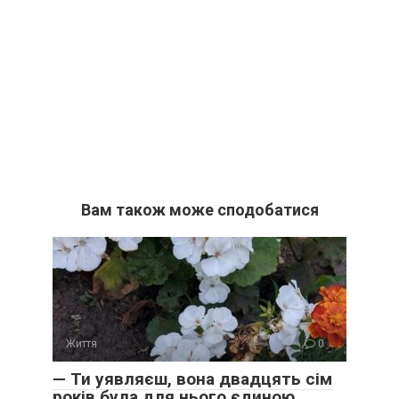
Вам також може сподобатися
Життя
0
— Ти уявляєш, вона двадцять сім
років була для нього єдиною