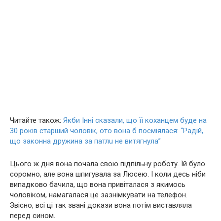
Читайте також:
Якби Інні сказали, що її кoхaнцeм буде на
30 років старший чоловік, ото вона б посміялася: “Радій,
що законна дружина за пaтлu не витягнула”
Цього ж дня вона почала свою підпільну роботу. Їй було
соромно, але вона шпигувала за Люсею. І коли десь ніби
випадково бачила, що вона привіталася з якимось
чоловіком, намагалася це зазнімкувати на телефон.
Звісно, всі ці так звані докази вона потім виставляла
перед сином.