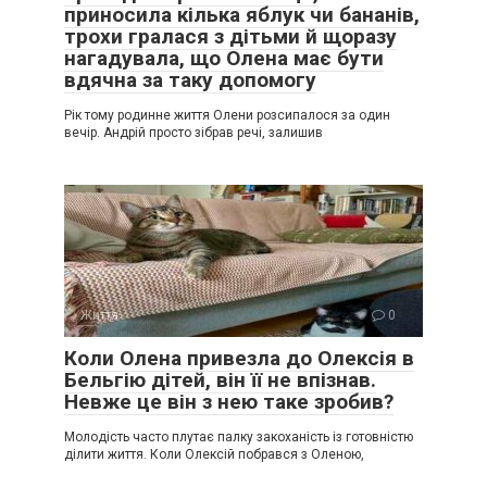
приносила кілька яблук чи бананів,
трохи гралася з дітьми й щоразу
нагадувала, що Олена має бути
вдячна за таку допомогу
Рік тому родинне життя Олени розсипалося за один
вечір. Андрій просто зібрав речі, залишив
Життя
0
Коли Олена привезла до Олексія в
Бельгію дітей, він її не впізнав.
Невже це він з нею таке зробив?
Молодість часто плутає палку закоханість із готовністю
ділити життя. Коли Олексій побрався з Оленою,