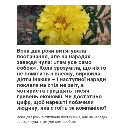
Життя
0
Вона два роки витягувала
постачання, але на нарадах
завжди чула: «там усе само
собою». Коли зрозуміла, що ніхто
не помітить її внеску, вирішила
діяти інакше – і наступної наради
поклала на стіл не звіт, а
чотириста тридцять тисяч
гривень економії. Чи достатньо
цифр, щоб нарешті побачили
людину, яка стоїть за компанією?
Вона два роки витягувала постачання, але на нарадах
завжди чула: «там усе само собою».