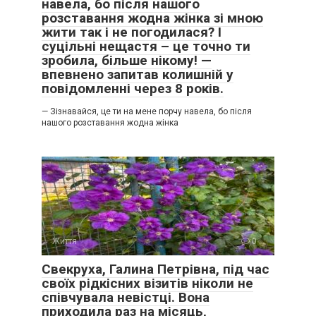
навела, бо після нашого
розставання жодна жінка зі мною
жити так і не погодилася? І
суцільні нещастя – це точно ти
зробила, більше нікому! —
впевнено запитав колишній у
повідомленні через 8 років.
— Зізнавайся, це ти на мене порчу навела, бо після
нашого розставання жодна жінка
Життя
0
Свекруха, Галина Петрівна, під час
своїх рідкісних візитів ніколи не
співчувала невістці. Вона
приходила раз на місяць,