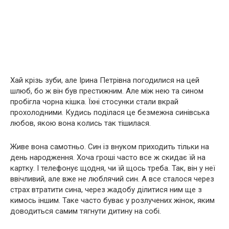
Хай крізь зуби, але Ірина Петрівна погодилися на цей
шлюб, бо ж він був престижним. Але між нею та сином
пробігла чорна кішка. Їхні стосунки стали вкрай
прохолодними. Кудись поділася це безмежна синівська
любов, якою вона колись так тішилася.
Живе вона самотньо. Син із внуком приходить тільки на
день народження. Хоча гроші часто все ж скидає їй на
картку. І телефонує щодня, чи їй щось треба. Так, він у неї
ввічливий, але вже не люблячий син. А все сталося через
страх втратити сина, через жадобу ділитися ним ще з
кимось іншим. Таке часто буває у розлучених жінок, яким
доводиться самим тягнути дитину на собі.