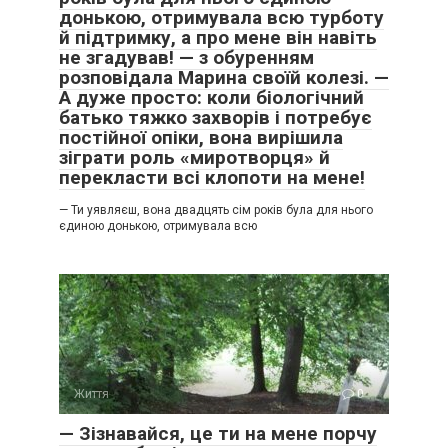
донькою, отримувала всю турботу
й підтримку, а про мене він навіть
не згадував! — з обуренням
розповідала Марина своїй колезі. —
А дуже просто: коли біологічний
батько тяжко захворів і потребує
постійної опіки, вона вирішила
зіграти роль «миротворця» й
перекласти всі клопоти на мене!
— Ти уявляєш, вона двадцять сім років була для нього
єдиною донькою, отримувала всю
Життя
0
— Зізнавайся, це ти на мене порчу