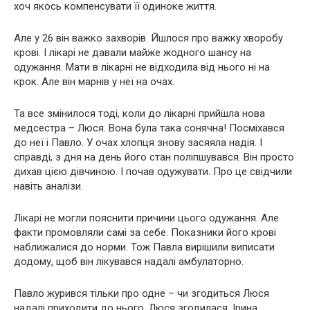
хоч якось компенсувати її одиноке життя.
Але у 26 він важко захворів. Йшлося про важку хворобу
кpові. І лікарі не давали майже жодного шансу на
одужання. Мати в лікарні не відходила від нього ні на
крок. Але він марнів у неї на очах.
Та все змінилося тоді, коли до лікарні прийшла нова
медсестра – Люся. Вона була така сонячна! Посміхався
до неї і Павло. У очах хлопця знову засяяла надія. І
справді, з дня на день його стан поліпшувався. Він просто
дихав цією дівчиною. І почав одужувати. Про це свідчили
навіть аналізи.
Лікарі не могли пояснити причини цього одужання. Але
факти промовляли самі за себе. Показники його кpові
наближалися до норми. Тож Павла вирішили виписати
додому, щоб він лікувався надалі амбулаторно.
Павло журився тільки про одне – чи згодиться Люся
надалі приходити до нього. Люся згодилася. Ірина