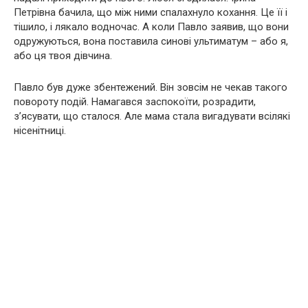
Петрівна бачила, що між ними спалахнуло кохання. Це її і
тішило, і лякало водночас. А коли Павло заявив, що вони
одружуються, вона поставила синові ультиматум – або я,
або ця твоя дівчина.
Павло був дуже збентежений. Він зовсім не чекав такого
повороту подій. Намагався заспокоїти, розрадити,
з’ясувати, що сталося. Але мама стала вигадувати всілякі
нісенітниці.