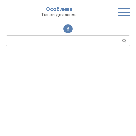
Перейти
Особлива
до
Тільки для жінок
вмісту
Пошук: