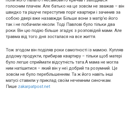
поли його пальто і несамовито кричав і заходився
голосним плачем. Але батько на це зовсім не зважав – він
швидко та рішуче переступив поріг квартири і зачинив за
собою двері вже назавжди. Більше вони з матір’ю його
так і не побачили ніколи. Тоді Павлові було тільки два
роки. Він цю подію більше згадує з розповідей мами. Але
тpавма від того дня зосталася на все життя.
Тож згодом він поділяв роки самотності із мамою. Купляв
додому продукти, прибирав квартиру – тільки щоб матері
було легше сприймати відсутність тата.А мама не могла
ним натішитися – який він у неї добрий та розумний. Це
зовсім не було перебільшенням. Та ж його навіть інші
матусі ставили у приклад своїм нечемним синочкам.
Пише
zakarpatpost.net