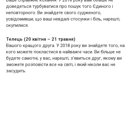
Ваше справжнє кохання. У 2018 року вам більше не
доведеться турбуватися про пошук того Єдиного і
неповторного. Ви знайдете свого судженого,
усвідомивши, що ваші невдалі стосунки і біль, нарешті,
окупилися.
Телець (20 квітня – 21 травня)
Вашого кращого друга. У 2018 року ви знайдете того, на
кого можете покластися в найважчі часи. Ви більше не
будете самотні, у вас, нарешті, з’явиться друг, якому ви
зможете розповісти все на світі, і який ніколи вас не
засудить.