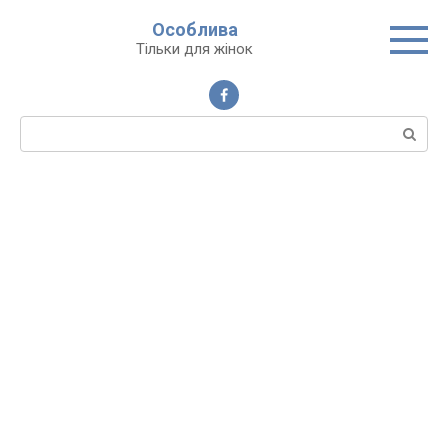
Перейти
Особлива
до
Тільки для жінок
вмісту
Пошук: