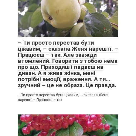
Життя
0
– Ти просто перестав бути
цікавим, – сказала Женя нарешті. –
Працюєш – так. Але завжди
втомлений. Говорити з тобою нема
про що. Приходиш і падаєш на
диван. А я жива жінка, мені
потрібні емоції, враження. А ти…
зручний – це не образа. Це правда.
– Ти просто перестав бути цікавим, – сказала Женя
нарешті. – Працюєш – так.