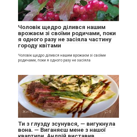
Життя
0
Чоловік щедро ділився нашим
врожаєм зі своїми родичами, поки
я одного разу не засіяла частину
городу квітами
Чоловік щедро ділився нашим врожаєм зі своїми
родичами, поки я одного разу не засіяла
Життя
0
Ти з глузду зсунувся, — вигукнула
вона. — Виганяєш мене з нашої
квартири. Андрій виставив