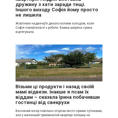
дружину з хати заради тещі.
Іншого виходу Софія йому просто
не лишила
Жовтневе надвечір’я дихало вогким холодом, коли
Софія поверталася з роботи. Важка шкіряна сумка
відтягувала
Життя
0
Візьми ці продукти і назад своїй
мамі відвези. Інакше я псам їх
віддам – сказала Ірина побачивши
гостинці від свекрухи
Весняний вечір повільно огортав місто сірими сутінками,
але у маленькій трикімнатній квартирі затишку не