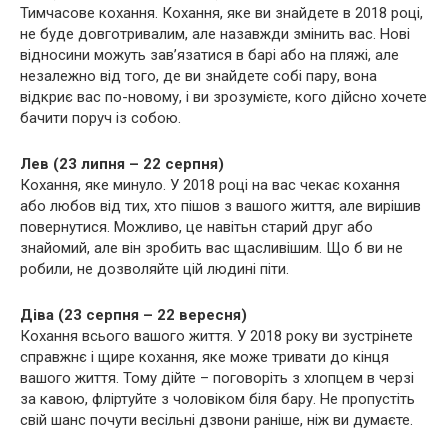
Тимчасове кохання. Кохання, яке ви знайдете в 2018 році,
не буде довготривалим, але назавжди змінить вас. Нові
відносини можуть зав’язатися в барі або на пляжі, але
незалежно від того, де ви знайдете собі пару, вона
відкриє вас по-новому, і ви зрозумієте, кого дійсно хочете
бачити поруч із собою.
Лев (23 липня – 22 серпня)
Кохання, яке минуло. У 2018 році на вас чекає кохання
або любов від тих, хто пішов з вашого життя, але вирішив
повернутися. Можливо, це навітьн старий друг або
знайомий, але він зробить вас щасливішим. Що б ви не
робили, не дозволяйте цій людині піти.
Діва (23 серпня – 22 вересня)
Кохання всього вашого життя. У 2018 року ви зустрінете
справжнє і щире кохання, яке може тривати до кінця
вашого життя. Тому дійте – поговоріть з хлопцем в черзі
за кавою, фліртуйте з чоловіком біля бару. Не пропустіть
свій шанс почути весільні дзвони раніше, ніж ви думаєте.