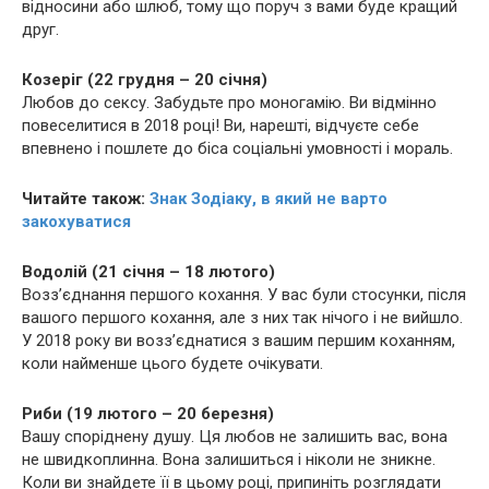
відносини або шлюб, тому що поруч з вами буде кращий
друг.
Козеріг (22 грудня – 20 січня)
Любов до ceксу. Забудьте про моногамію. Ви відмінно
повеселитися в 2018 році! Ви, нарешті, відчуєте себе
впевнено і пошлете до біса соціальні умовності і мораль.
Читайте також:
Знак Зодіаку, в який не варто
закохуватися
Водолій (21 січня – 18 лютого)
Возз’єднання першого кохання. У вас були стосунки, після
вашого першого кохання, але з них так нічого і не вийшло.
У 2018 року ви возз’єднатися з вашим першим коханням,
коли найменше цього будете очікувати.
Риби (19 лютого – 20 березня)
Вашу споріднену душу. Ця любов не залишить вас, вона
не швидкоплинна. Вона залишиться і ніколи не зникне.
Коли ви знайдете її в цьому році, припиніть розглядати