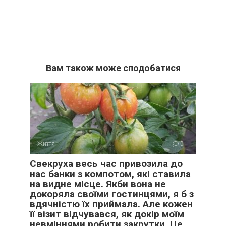
Вам також може сподобатися
Життя
0
Свекруха весь час привозила до
нас банки з компотом, які ставила
на видне місце. Якби вона не
докоряла своїми гостинцями, я б з
вдячністю їх приймала. Але кожен
її візит відчувався, як докір моїм
невміннями робити закрутки. Це