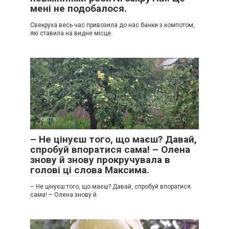
мені не подобалося.
Свекруха весь час привозила до нас банки з компотом,
які ставила на видне місце.
Життя
0
– Не цінуєш того, що маєш? Давай,
спробуй впоратися сама! – Олена
знову й знову прокручувала в
голові ці слова Максима.
– Не цінуєш того, що маєш? Давай, спробуй впоратися
сама! – Олена знову й