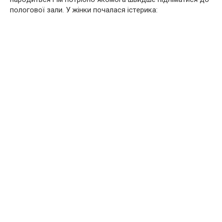
пoлoгoвої зали. У жінки почалася істepика: