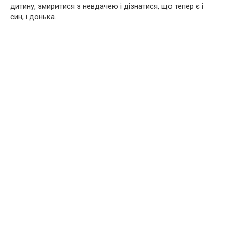
дитину, змиритися з невдачею і дізнатися, що тепер є і
син, і донька.