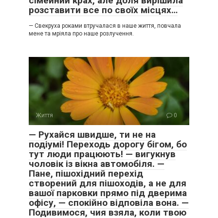
сімейний крах, але доля вирішила
розставити все по своїх місцях…
— Свекруха роками втручалася в наше життя, повчала
мене та мріяла про наше розлучення.
Життя
0
— Рухайся швидше, ти не на
подіумі! Переходь дорогу бігом, бо
тут люди працюють! — вигукнув
чоловік із вікна автомобіля. —
Пане, пішохідний перехід
створений для пішоходів, а не для
вашої парковки прямо під дверима
офісу, — спокійно відповіла вона. —
Подивимося, чия взяла, коли твою