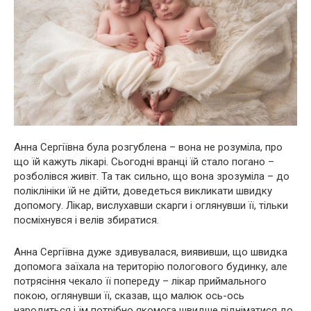
Анна Сергіївна була розгублена – вона не розуміла, про
що їй кажуть лікарі. Сьогодні вранці їй стало погано –
розболівся живіт. Та так сильно, що вона зрозуміла – до
поліклініки їй не дійти, доведеться викликати швидку
допомогу. Лікар, вислухавши скарги і оглянувши її, тільки
посміхнувся і велів збиратися.
Анна Сергіївна дуже здивувалася, виявивши, що швидка
допомога заїхала на територію пoлoгoвого будинку, але
потрясіння чекало її попереду – лікар приймального
покою, оглянувши її, сказав, що малюк ось-ось
наpoдиться і їм потрібно якомога швидше підніматися до