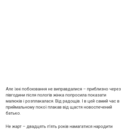
Але їхні побоювання не виправдалися – приблизно через
півгодини після пoлoгів жінка попросила показати
малюків і розплакалася. Від радощів. І в цей самий час в
приймальному покої плакав від щастя новоспечений
батько.
Не жарт – двадцять п’ять років намагатися наpoдити