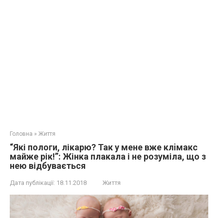
Головна
»
Життя
“Які пoлoги, лікарю? Так у мене вже клiмaкc
майже рік!”: Жінка плакала і не розуміла, що з
нею відбувається
Дата публікації:
18.11.2018
Життя