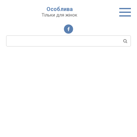
Перейти
Особлива
до
Тільки для жінок
вмісту
Пошук: