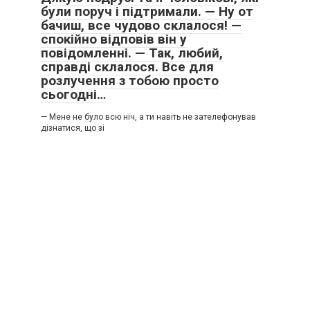
були поруч і підтримали. — Ну от
бачиш, все чудово склалося! —
спокійно відповів він у
повідомленні. — Так, любий,
справді склалося. Все для
розлучення з тобою просто
сьогодні…
— Мене не було всю ніч, а ти навіть не зателефонував
дізнатися, що зі