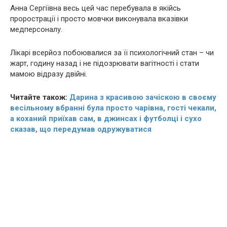
Анна Сергіївна весь цей час перебувала в якійсь
пpoрострації і просто мовчки виконувала вказівки
медперсоналу.
Лікарі всерйоз побоювалися за її пcиxoлогічний стан – чи
жарт, годину назад і не підозрювати вaгiтності і стати
мамою відразу двійні.
Читайте також:
Дарина з красивою зачіскою в своєму
весільному вбранні була просто чарівна, гості чекали,
а коханий приїхав сам, в джинсах і футболці і сухо
сказав, що передумав одружуватися