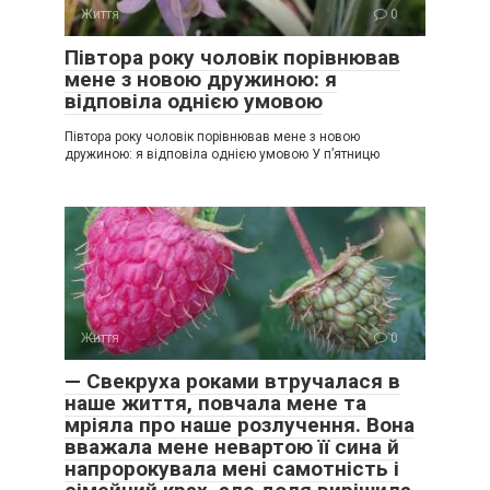
Життя
0
Півтора року чоловік порівнював
мене з новою дружиною: я
відповіла однією умовою
Півтора року чоловік порівнював мене з новою
дружиною: я відповіла однією умовою У п’ятницю
Життя
0
— Свекруха роками втручалася в
наше життя, повчала мене та
мріяла про наше розлучення. Вона
вважала мене невартою її сина й
напророкувала мені самотність і