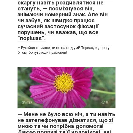
скаргу навіть роздивлятися не
стануть, — посміхнувся він,
знімаючи номерний знак. Але він
чи забув, як швидко працює
сучасний застосунок фіксації
порушень, чи вважав, що все
“порішає”.
— Рухайся швидше, ти не на подіумі! Переходь дорогу
бігом, бо тут люди працюють!
Життя
0
— Мене не було всю ніч, а ти навіть
не зателефонував дізнатися, що зі
мною та чи потрібна допомога!
Дякую подрузі та її чоловікові, які