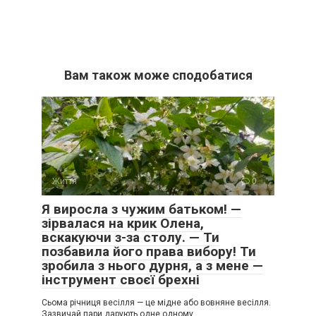
Вам також може сподобатися
Життя
0
Я виросла з чужим батьком! —
зірвалася на крик Олена,
вскакуючи з-за столу. — Ти
позбавила його права вибору! Ти
зробила з нього дурня, а з мене —
інструмент своєї брехні
Сьома річниця весілля — це мідне або вовняне весілля.
Зазвичай пари дарують одне одному