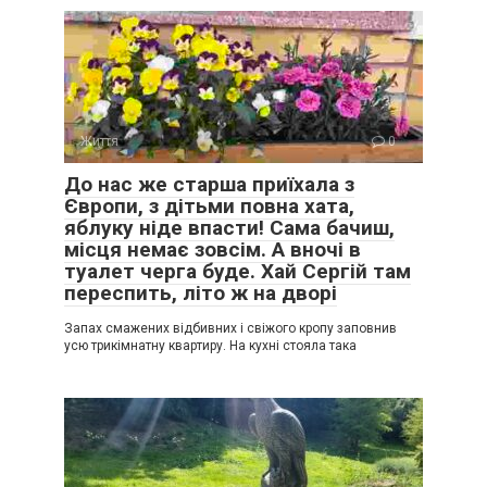
Життя
0
До нас же старша приїхала з
Європи, з дітьми повна хата,
яблуку ніде впасти! Сама бачиш,
місця немає зовсім. А вночі в
туалет черга буде. Хай Сергій там
переспить, літо ж на дворі
Запах смажених відбивних і свіжого кропу заповнив
усю трикімнатну квартиру. На кухні стояла така