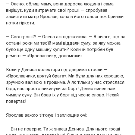
— Олено, облиш маму, вона доросла людина і сама
вирішує, куди витрачати свої гроші, — спробував
захистити матір Ярослав, хоча в його голосі теж бриніли
нотки гіркоти.
— Свої гроші?! — Олена аж підскочила. — А нічого, що за
останні роки ми твоїй мамі віддали суму, за яку можна
було ще одну машину купити? Коли їй потрібен був
ремонт — «Ярославчику, допоможи».
Коли у Дениса колектори під дверима стояли —
«Ярославчику, врятуй брата». Ми були для них хорошою,
зручною валізою з грошима. А як тільки у нас стряслася
біда, нас просто викинули за борт! Денис винен нам
чималу суму. Він брав їх у борг під чесне слово. Нехай
повертає!
Ярослав важко зітхнув і заплющив очі:
— Він не поверне. Ти ж знаєш Дениса. Для нього гроші —