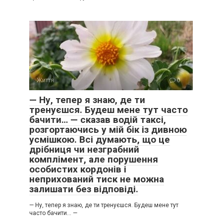
Життя
0
— Ну, тепер я знаю, де ти
тренуєшся. Будеш мене тут часто
бачити… — сказав водій таксі,
розгортаючись у мій бік із дивною
усмішкою. Всі думають, що це
дрібниця чи незграбний
комплімент, але порушення
особистих кордонів і
неприхований тиск не можна
залишати без відповіді.
— Ну, тепер я знаю, де ти тренуєшся. Будеш мене тут
часто бачити… —