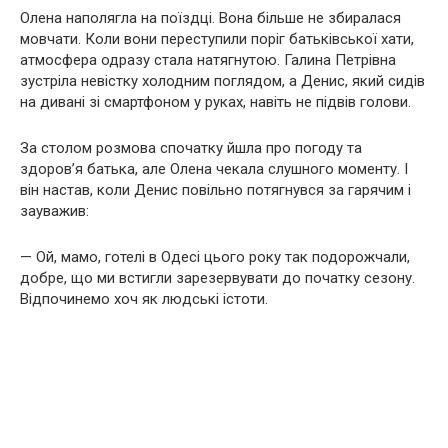
Олена наполягла на поїздці. Вона більше не збиралася
мовчати. Коли вони переступили поріг батьківської хати,
атмосфера одразу стала натягнутою. Галина Петрівна
зустріла невістку холодним поглядом, а Денис, який сидів
на дивані зі смартфоном у руках, навіть не підвів голови.
За столом розмова спочатку йшла про погоду та
здоров’я батька, але Олена чекала слушного моменту. І
він настав, коли Денис повільно потягнувся за гарячим і
зауважив:
— Ой, мамо, готелі в Одесі цього року так подорожчали,
добре, що ми встигли зарезервувати до початку сезону.
Відпочинемо хоч як людські істоти.