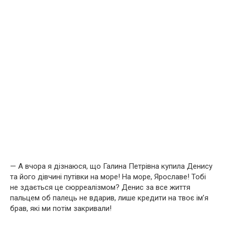
— А вчора я дізнаюся, що Галина Петрівна купила Денису
та його дівчині путівки на море! На море, Ярославе! Тобі
не здається це сюрреалізмом? Денис за все життя
пальцем об палець не вдарив, лише кредити на твоє ім’я
брав, які ми потім закривали!