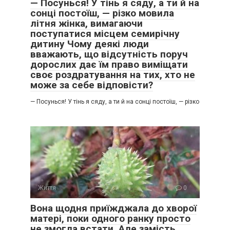
— Посунься! У тінь я сяду, а ти й на
сонці постоїш, — різко мовила
літня жінка, вимагаючи
поступатися місцем семирічну
дитину Чому деякі люди
вважають, що відсутність поруч
дорослих дає їм право виміщати
своє роздратування на тих, хто не
може за себе відповісти?
— Посунься! У тінь я сяду, а ти й на сонці постоїш, — різко
Життя
0
Вона щодня приїжджала до хворої
матері, поки одного ранку просто
не змогла встати. Але замість