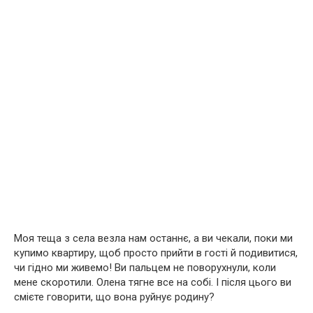
Моя теща з села везла нам останнє, а ви чекали, поки ми
купимо квартиру, щоб просто прийти в гості й подивитися,
чи гідно ми живемо! Ви пальцем не поворухнули, коли
мене скоротили. Олена тягне все на собі. І після цього ви
смієте говорити, що вона руйнує родину?