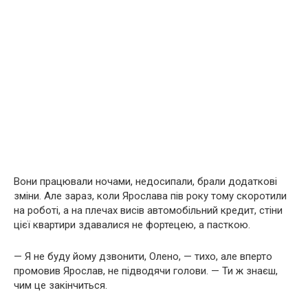
Вони працювали ночами, недосипали, брали додаткові
зміни. Але зараз, коли Ярослава пів року тому скоротили
на роботі, а на плечах висів автомобільний кредит, стіни
цієї квартири здавалися не фортецею, а пасткою.
— Я не буду йому дзвонити, Олено, — тихо, але вперто
промовив Ярослав, не підводячи голови. — Ти ж знаєш,
чим це закінчиться.