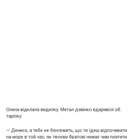
Олена відклала виделку. Метал дзвінко вдарився об
тарілку.
— Денисе, а тебе не бентежить, що ти їдеш відпочивати
на море в той час, як твоєму братові немає чим платити