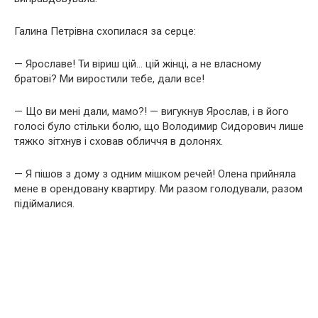
Галина Петрівна схопилася за серце:
— Ярославе! Ти віриш цій… цій жінці, а не власному
братові? Ми виростили тебе, дали все!
— Що ви мені дали, мамо?! — вигукнув Ярослав, і в його
голосі було стільки болю, що Володимир Сидорович лише
тяжко зітхнув і сховав обличчя в долонях.
— Я пішов з дому з одним мішком речей! Олена прийняла
мене в орендовану квартиру. Ми разом голодували, разом
підіймалися.