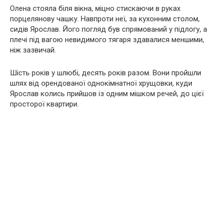
Олена стояла біля вікна, міцно стискаючи в руках
порцелянову чашку. Навпроти неї, за кухонним столом,
сидів Ярослав. Його погляд був спрямований у підлогу, а
плечі під вагою невидимого тягаря здавалися меншими,
ніж зазвичай.
Шість років у шлюбі, десять років разом. Вони пройшли
шлях від орендованої однокімнатної хрущовки, куди
Ярослав колись прийшов із одним мішком речей, до цієї
просторої квартири.