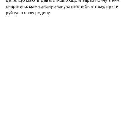
це те, що мають давати інші. Якщо я зараз почну з ним
сваритися, мама знову звинуватить тебе в тому, що ти
руйнуєш нашу родину.