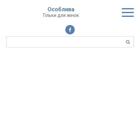
Перейти
Особлива
до
Тільки для жінок
вмісту
Пошук: