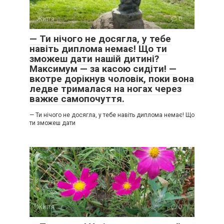
Життя
0
— Ти нічого не досягла, у тебе
навіть диплома немає! Що ти
зможеш дати нашій дитині?
Максимум — за касою сидіти! —
вкотре дорікнув чоловік, поки вона
ледве трималася на ногах через
важке самопочуття.
— Ти нічого не досягла, у тебе навіть диплома немає! Що
ти зможеш дати
Життя
0