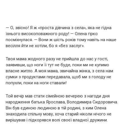
— О, звісно! Я ж «проста дівчина з села», яка не гідна
їхнього високоповажного роду! — Олена гірко
посміхнулася. — Вони ж шість років тому навіть на наше
весілля йти не хотіли, бо я «без заслуг».
Твоя мама жодного разу не прийшла до нас у гості,
заявивши, що ноги її тут не буде, поки ми не купимо
власне житло. А моя мама, звичайна жінка, з села нам
сумки з продуктами передавала, щоб ми з голоду не
попухли, поки на ноги ставали!
Той вечір мав стати сімейною вечерею з нагоди дня
народження батька Ярослава, Володимира Сидоровича.
Він був єдиною людиною в тій родині, з ким Олена
знаходила спільну мову, хоча старий ніколи нічого не
вирішував і підкорявся волі своєї владної дружини.