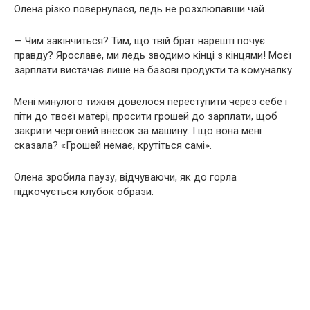
Олена різко повернулася, ледь не розхлюпавши чай.
— Чим закінчиться? Тим, що твій брат нарешті почує
правду? Ярославе, ми ледь зводимо кінці з кінцями! Моєї
зарплати вистачає лише на базові продукти та комуналку.
Мені минулого тижня довелося переступити через себе і
піти до твоєї матері, просити грошей до зарплати, щоб
закрити черговий внесок за машину. І що вона мені
сказала? «Грошей немає, крутіться самі».
Олена зробила паузу, відчуваючи, як до горла
підкочується клубок образи.