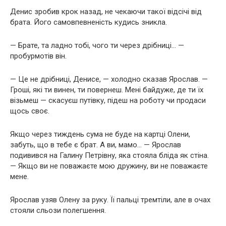
Денис зробив крок назад, не чекаючи такої відсічі від
брата. Його самовпевненість кудись зникла.
— Брате, та ладно тобі, чого ти через дрібниці… —
пробурмотів він.
— Це не дрібниці, Денисе, — холодно сказав Ярослав. —
Гроші, які ти винен, ти повернеш. Мені байдуже, де ти їх
візьмеш — скасуєш путівку, підеш на роботу чи продаси
щось своє.
Якщо через тиждень сума не буде на картці Олени,
забуть, що в тебе є брат. А ви, мамо… — Ярослав
подивився на Галину Петрівну, яка стояла бліда як стіна.
— Якщо ви не поважаєте мою дружину, ви не поважаєте
мене.
Ярослав узяв Олену за руку. Її пальці тремтіли, але в очах
стояли сльози полегшення.