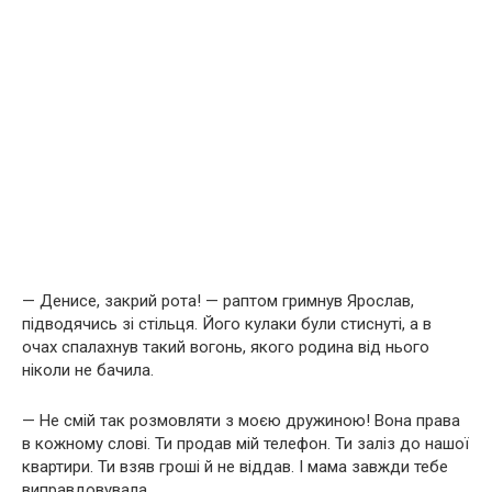
— Денисе, закрий рота! — раптом гримнув Ярослав,
підводячись зі стільця. Його кулаки були стиснуті, а в
очах спалахнув такий вогонь, якого родина від нього
ніколи не бачила.
— Не смій так розмовляти з моєю дружиною! Вона права
в кожному слові. Ти продав мій телефон. Ти заліз до нашої
квартири. Ти взяв гроші й не віддав. І мама завжди тебе
виправдовувала.