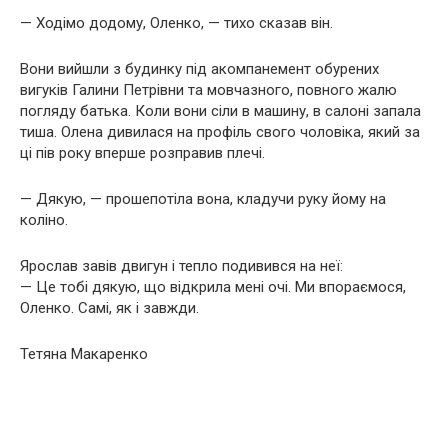
— Ходімо додому, Оленко, — тихо сказав він.
Вони вийшли з будинку під акомпанемент обурених
вигуків Галини Петрівни та мовчазного, повного жалю
погляду батька. Коли вони сіли в машину, в салоні запала
тиша. Олена дивилася на профіль свого чоловіка, який за
ці пів року вперше розправив плечі.
— Дякую, — прошепотіла вона, кладучи руку йому на
коліно.
Ярослав завів двигун і тепло подивився на неї:
— Це тобі дякую, що відкрила мені очі. Ми впораємося,
Оленко. Самі, як і завжди.
Тетяна Макаренко