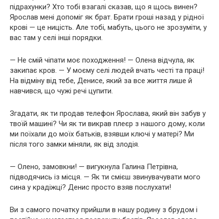
підрахунки? Хто тобі взагалі сказав, що я щось винен?
Ярослав мені допоміг як брат. Брати гроші назад у рідної
крові — це ницість. Але тобі, мабуть, цього не зрозуміти, у
вас там у селі інші порядки.
— Не смій чіпати моє походження! — Олена відчула, як
закипає кров. — У моєму селі людей вчать честі та праці!
На відміну від тебе, Денисе, який за все життя лише й
навчився, що чужі речі цупити.
Згадати, як ти продав телефон Ярослава, який він забув у
твоїй машині? Чи як ти викрав плеєр з нашого дому, коли
ми поїхали до моїх батьків, взявши ключі у матері? Ми
після того замки міняли, як від злодія.
— Олено, замовкни! — вигукнула Галина Петрівна,
підводячись із місця. — Як ти смієш звинувачувати мого
сина у крадіжці? Денис просто взяв послухати!
Ви з самого початку прийшли в нашу родину з брудом і