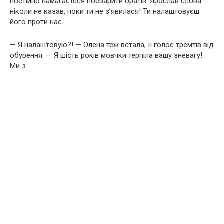
постійно намагаєтеся посварити братів. Ярослав слова
ніколи не казав, поки ти не з’явилася! Ти налаштовуєш
його проти нас.
— Я налаштовую?! — Олена теж встала, її голос тремтів від
обурення. — Я шість років мовчки терпіла вашу зневагу!
Ми з