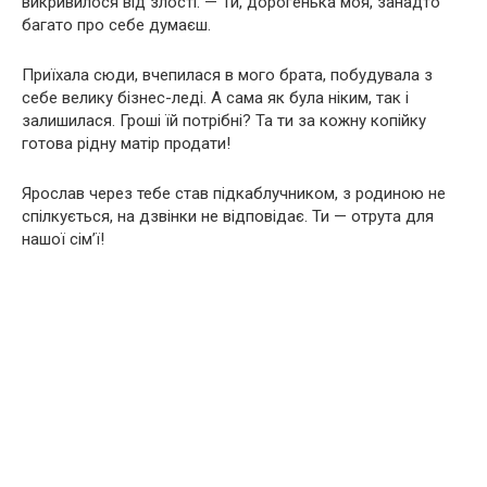
викривилося від злості. — Ти, дорогенька моя, занадто
багато про себе думаєш.
Приїхала сюди, вчепилася в мого брата, побудувала з
себе велику бізнес-леді. А сама як була ніким, так і
залишилася. Гроші їй потрібні? Та ти за кожну копійку
готова рідну матір продати!
Ярослав через тебе став підкаблучником, з родиною не
спілкується, на дзвінки не відповідає. Ти — отрута для
нашої сім’ї!