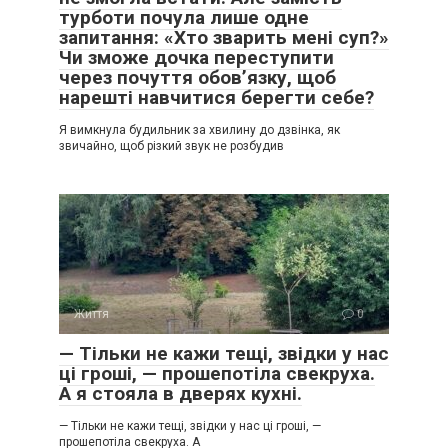
турботи почула лише одне
запитання: «Хто зварить мені суп?»
Чи зможе дочка переступити
через почуття обов’язку, щоб
нарешті навчитися берегти себе?
Я вимкнула будильник за хвилину до дзвінка, як
звичайно, щоб різкий звук не розбудив
Життя
0
— Тільки не кажи тещі, звідки у нас
ці гроші, — прошепотіла свекруха.
А я стояла в дверях кухні.
— Тільки не кажи тещі, звідки у нас ці гроші, —
прошепотіла свекруха. А