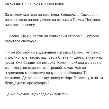
за кредит? — гучно запитала вона.
За столом миттєво запала тиша. Володимир Сидорович
занепокоєно завовтузився на стільці, а Галина Петрівна
випростала спину.
— Олено, що це за тон за святковим столом? — суворо
запитала свекруха.
— Тон абсолютно відповідний ситуації, Галино Петрівно, —
спокійно, але твердо відповіла Олена. — Денис винен нам
гроші. Вже більше ніж пів року. Коли я прийшла до вас по
допомогу, ви сказали, що грошей немає. Але на
відпочинок молодшому сину вони знайшлися. То,
можливо, Денис спочатку поверне борг Ярославу, а потім
буде думати про курорти?
Денис пирхнув, відкладаючи телефон: