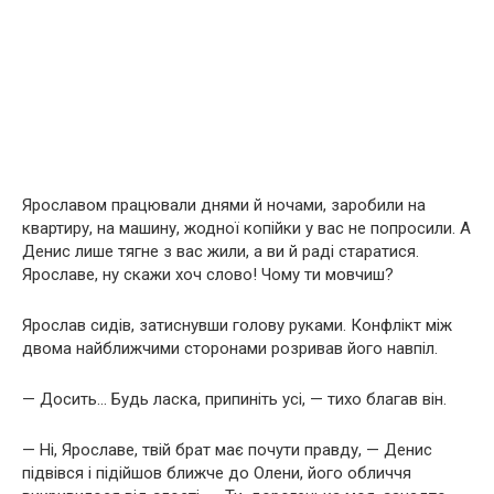
Ярославом працювали днями й ночами, заробили на
квартиру, на машину, жодної копійки у вас не попросили. А
Денис лише тягне з вас жили, а ви й раді старатися.
Ярославе, ну скажи хоч слово! Чому ти мовчиш?
Ярослав сидів, затиснувши голову руками. Конфлікт між
двома найближчими сторонами розривав його навпіл.
— Досить… Будь ласка, припиніть усі, — тихо благав він.
— Ні, Ярославе, твій брат має почути правду, — Денис
підвівся і підійшов ближче до Олени, його обличчя