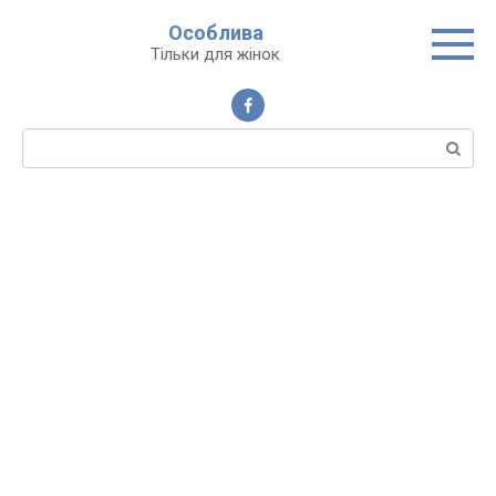
Перейти
Особлива
до
Тільки для жінок
вмісту
Пошук: