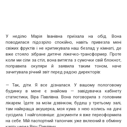
У неділю Марія Іванівна приїхала на обід. Вона
поводилася підозріло спокійно, навіть привезла мені
свіжих фруктів і не критикувала наш безлад у кімнаті, де
вже стояло зібране дитяче ліжечко-трансформер. Проте
коли ми сіли за стіл, вона витягла з сумочки свій блокнот,
поправила окуляри й заявила таким тоном, наче
зачитувала річний звіт перед радою директорів:
— Так, діти. Я все дізналася. У вашому пологовому
будинку в мене є знайома — завідувачка кабінету
статистики, Віра Павлівна. Вона поговорила з головним
лікарем. Їдете за моїм дзвінком, будеш у третьому залі,
там найкраща акушерка, моя кума з нею колись на дачі
сусідила. І найголовніше: документи я вже переоформила
на себе. Мій паспортний талончик уже вклеєний в обмінну
карту через Віру Павлівну.