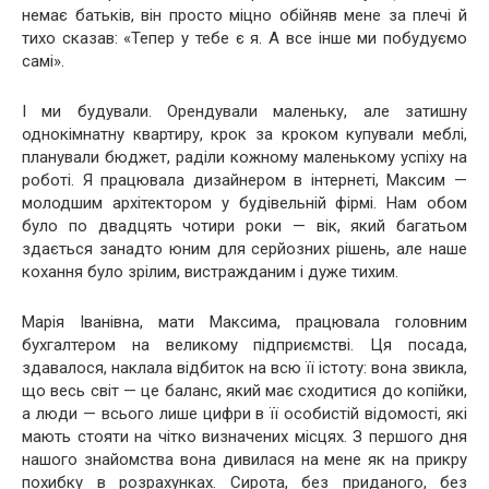
немає батьків, він просто міцно обійняв мене за плечі й
тихо сказав: «Тепер у тебе є я. А все інше ми побудуємо
самі».
І ми будували. Орендували маленьку, але затишну
однокімнатну квартиру, крок за кроком купували меблі,
планували бюджет, раділи кожному маленькому успіху на
роботі. Я працювала дизайнером в інтернеті, Максим —
молодшим архітектором у будівельній фірмі. Нам обом
було по двадцять чотири роки — вік, який багатьом
здається занадто юним для серйозних рішень, але наше
кохання було зрілим, вистражданим і дуже тихим.
Марія Іванівна, мати Максима, працювала головним
бухгалтером на великому підприємстві. Ця посада,
здавалося, наклала відбиток на всю її істоту: вона звикла,
що весь світ — це баланс, який має сходитися до копійки,
а люди — всього лише цифри в її особистій відомості, які
мають стояти на чітко визначених місцях. З першого дня
нашого знайомства вона дивилася на мене як на прикру
похибку в розрахунках. Сирота, без приданого, без