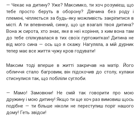
— Чекає на дитину? Уже? Максимко, ти хоч розумієш, що
тебе просто беруть в оборону? Дівчина без роду і
племені, чіпляється за будь-яку можливість закріпитися в
місті. А ти впевнений, синку, що це взагалі твоя дитина?
Вона ж сирота, хто знає, яке в неї коріння, з ким вона там
до тебе спілкувалася в тих своїх гуртожитках! Дитина не
від мого сина — ось що я скажу. Нагуляла, а мій дурник
тепер має все життя чужу кров годувати!
Максим тоді вперше в житті закричав на матір. Його
обличчя стало багровим, він підскочив до столу, кулаки
стиснулися так, що побіліли суглоби.
— Мамо! Замовкни! Не смій так говорити про мою
дружину і мою дитину! Якщо ти ще хоч раз вимовиш щось
подібне — ти більше ніколи не переступиш поріг нашого
дому! Геть звідси!