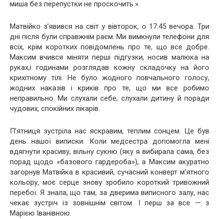
миша без перепустки не проскочить.».
Матвійко з’явився на світ у вівторок, о 17:45 вечора. Три
дні після були справжнім раєм. Ми вимкнули телефони для
всіх, крім коротких повідомлень про те, що все добре.
Максим вчився міняти перші підгузки, носив малюка на
руках,і годинами розглядав кожну складочку на його
крихітному тілі. Не було жодного повчального голосу,
жодних наказів і криків про те, що ми все робимо
неправильно. Ми слухали себе, слухали дитину й поради
чудових, спокійних лікарів.
П’ятниця зустріла нас яскравим, теплим сонцем. Це був
день нашої виписки. Коли медсестра допомогла мені
вдягнути красиву, вільну сукню (яку я вибирала сама, без
порад щодо «базового гардероба»), а Максим акуратно
загорнув Матвійка в красивий, сучасний конверт м’ятного
кольору, моє серце знову зробило короткий тривожний
перебої. Я знала, що там, за дверима виписного залу, нас
чекає зустріч із зовнішнім світом. І перш за все — з
Марією Іванівною.