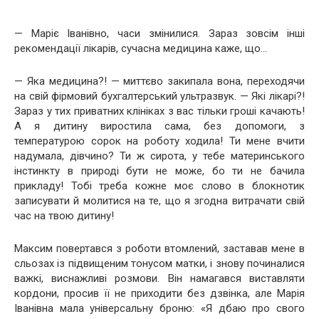
— Маріє Іванівно, часи змінилися. Зараз зовсім інші
рекомендації лікарів, сучасна медицина каже, що…
— Яка медицина?! — миттєво закипала вона, переходячи
на свій фірмовий бухгалтерський ультразвук. — Які лікарі?!
Зараз у тих приватних клініках з вас тільки гроші качають!
А я дитину виростила сама, без допомоги, з
температурою сорок на роботу ходила! Ти мене вчити
надумала, дівчино? Ти ж сирота, у тебе материнського
інстинкту в природі бути не може, бо ти не бачила
прикладу! Тобі треба кожне моє слово в блокнотик
записувати й молитися на те, що я згодна витрачати свій
час на твою дитину!
Максим повертався з роботи втомлений, заставав мене в
сльозах із підвищеним тонусом матки, і знову починалися
важкі, виснажливі розмови. Він намагався виставляти
кордони, просив її не приходити без дзвінка, але Марія
Іванівна мала універсальну броню: «Я дбаю про свого