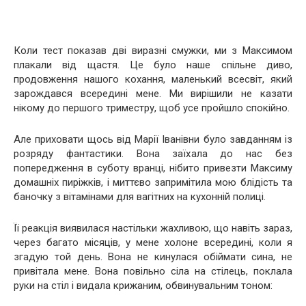
Коли тест показав дві виразні смужки, ми з Максимом
плакали від щастя. Це було наше спільне диво,
продовження нашого кохання, маленький всесвіт, який
зарождався всередині мене. Ми вирішили не казати
нікому до першого триместру, щоб усе пройшло спокійно.
Але приховати щось від Марії Іванівни було завданням із
розряду фантастики. Вона заїхала до нас без
попередження в суботу вранці, нібито привезти Максиму
домашніх пиріжків, і миттєво запримітила мою блідість та
баночку з вітамінами для вагітних на кухонній полиці.
Її реакція виявилася настільки жахливою, що навіть зараз,
через багато місяців, у мене холоне всередині, коли я
згадую той день. Вона не кинулася обіймати сина, не
привітала мене. Вона повільно сіла на стілець, поклала
руки на стіл і видала крижаним, обвинувальним тоном: