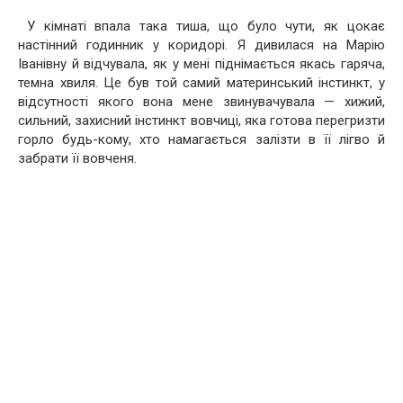
У кімнаті впала така тиша, що було чути, як цокає
настінний годинник у коридорі. Я дивилася на Марію
Іванівну й відчувала, як у мені піднімається якась гаряча,
темна хвиля. Це був той самий материнський інстинкт, у
відсутності якого вона мене звинувачувала — хижий,
сильний, захисний інстинкт вовчиці, яка готова перегризти
горло будь-кому, хто намагається залізти в її лігво й
забрати її вовченя.