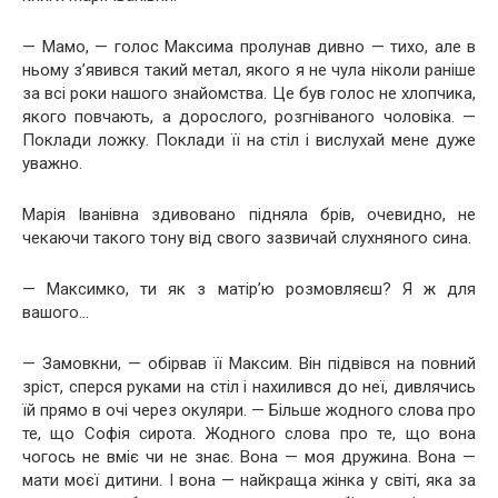
— Мамо, — голос Максима пролунав дивно — тихо, але в
ньому з’явився такий метал, якого я не чула ніколи раніше
за всі роки нашого знайомства. Це був голос не хлопчика,
якого повчають, а дорослого, розгніваного чоловіка. —
Поклади ложку. Поклади її на стіл і вислухай мене дуже
уважно.
Марія Іванівна здивовано підняла брів, очевидно, не
чекаючи такого тону від свого зазвичай слухняного сина.
— Максимко, ти як з матір’ю розмовляєш? Я ж для
вашого…
— Замовкни, — обірвав її Максим. Він підвівся на повний
зріст, сперся руками на стіл і нахилився до неї, дивлячись
їй прямо в очі через окуляри. — Більше жодного слова про
те, що Софія сирота. Жодного слова про те, що вона
чогось не вміє чи не знає. Вона — моя дружина. Вона —
мати моєї дитини. І вона — найкраща жінка у світі, яка за