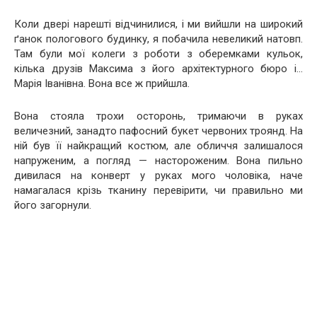
Коли двері нарешті відчинилися, і ми вийшли на широкий
ґанок пологового будинку, я побачила невеликий натовп.
Там були мої колеги з роботи з оберемками кульок,
кілька друзів Максима з його архітектурного бюро і…
Марія Іванівна. Вона все ж прийшла.
Вона стояла трохи осторонь, тримаючи в руках
величезний, занадто пафосний букет червоних троянд. На
ній був її найкращий костюм, але обличчя залишалося
напруженим, а погляд — настороженим. Вона пильно
дивилася на конверт у руках мого чоловіка, наче
намагалася крізь тканину перевірити, чи правильно ми
його загорнули.