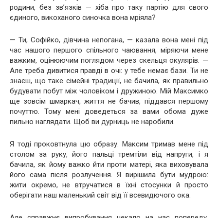
родини, без зв’язків — хіба про таку партію для свого
єдиного, викоханого синочка вона мріяла?
— Ти, Софійко, дівчина непогана, — казала вона мені під
час нашого першого спільного чаювання, міряючи мене
важким, оцінюючим поглядом через скельця окулярів. —
Але треба дивитися правді в очі: у тебе немає бази. Ти не
знаєш, що таке сімейні традиції, не бачила, як правильно
будувати побут між чоловіком і дружиною. Мій Максимко
ще зовсім шмаркач, життя не бачив, піддався першому
почуттю. Тому мені доведеться за вами обома дуже
пильно наглядати. Щоб ви дурниць не наробили.
Я тоді проковтнула цю образу. Максим тримав мене під
столом за руку, його пальці тремтіли від напруги, і я
бачила, як йому важко йти проти матері, яка виховувала
його сама після розлучення. Я вирішила бути мудрою:
жити окремо, не втручатися в їхні стосунки й просто
оберігати наш маленький світ від її всевидючого ока.
Але справжнє випробування чекало на нас попереду.