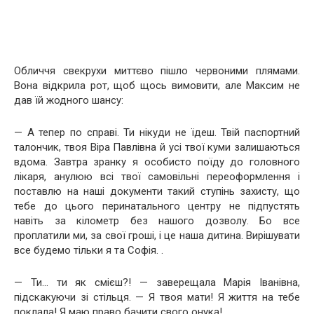
Обличчя свекрухи миттєво пішло червоними плямами.
Вона відкрила рот, щоб щось вимовити, але Максим не
дав їй жодного шансу:
— А тепер по справі. Ти нікуди не їдеш. Твій паспортний
талончик, твоя Віра Павлівна й усі твої куми залишаються
вдома. Завтра зранку я особисто поїду до головного
лікаря, анулюю всі твої самовільні переоформлення і
поставлю на наші документи такий ступінь захисту, що
тебе до цього перинатального центру не підпустять
навіть за кілометр без нашого дозволу. Бо все
проплатили ми, за свої гроші, і це наша дитина. Вирішувати
все будемо тільки я та Софія. .
— Ти… ти як смієш?! — заверещала Марія Іванівна,
підскакуючи зі стільця. — Я твоя мати! Я життя на тебе
поклала! Я маю право бачити свого онука!