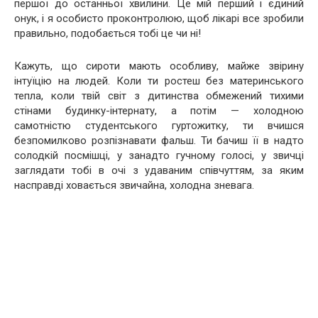
першої до останньої хвилини. Це мій перший і єдиний
онук, і я особисто проконтролюю, щоб лікарі все зробили
правильно, подобається тобі це чи ні!
Кажуть, що сироти мають особливу, майже звірину
інтуїцію на людей. Коли ти ростеш без материнського
тепла, коли твій світ з дитинства обмежений тихими
стінами будинку-інтернату, а потім — холодною
самотністю студентського гуртожитку, ти вчишся
безпомилково розпізнавати фальш. Ти бачиш її в надто
солодкій посмішці, у занадто гучному голосі, у звичці
заглядати тобі в очі з удаваним співчуттям, за яким
насправді ховається звичайна, холодна зневага.