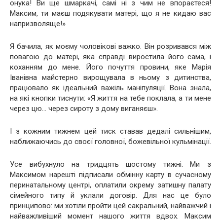
онука! Ви ще шмаркачі, самі ні з чим не впораєтеся!
Максим, ти маєш подякувати матері, що я не кидаю вас
напризволяще!»
Я бачила, як моєму чоловікові важко. Він розривався між
повагою до матері, яка справді виростила його сама, і
коханням до мене. Його почуття провини, яке Марія
Іванівна майстерно вирощувала в ньому з дитинства,
працювало як ідеальний важіль маніпуляції. Вона знала,
на які кнопки тиснути: «Я життя на тебе поклала, а ти мене
через цю… через сироту з дому виганяєш».
І з кожним тижнем цей тиск ставав дедалі сильнішим,
наближаючись до своєї головної, божевільної кульмінації.
Усе вибухнуло на тридцять шостому тижні. Ми з
Максимом нарешті підписали обмінну карту в сучасному
перинатальному центрі, оплатили окрему затишну палату
сімейного типу й уклали договір. Для нас це було
принципово: ми хотіли пройти цей сакральний, найважчий і
найважливіший момент нашого життя вдвох. Максим