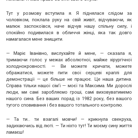
Тут у розмову вступила я. Я піднялася слідом за
чоловіком, поклала руку на свій живіт, відчуваючи, як
малюк заспокоївся, наче відчув нашу спільну силу, і
спокійно подивилася в обличчя жінці, яка так довго
намагалася мене знищити.
— Маріє Іванівно, вислухайте й мене, — сказала я,
тримаючи голос у межах абсолютної, майже хірургічної
холоднокровності. — Ви можете кричати, можете
ображатися, можете пити свої серцеві краплі для
демонстрації — це більше не працює. Це наша дитина.
Справа тільки нашої сім’ї — моєї та Максима. Ми дорослі
люди, ми самі заробляємо гроші, самі виховуватимемо
нашого сина. Без ваших порад із 1982 року, без вашого
тугого сповивання і без вашого тотального контролю.
— Та ти… ти взагалі мовчи! — крикнула свекруха,
задихаючись від люті. — Ти ніхто тут! Ти моєму сину життя
ламаєш!