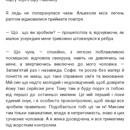
Я ледь не поперхнулася чаєм. Альвеоли моїх легень
раптом відмовилися приймати повітря.
— Що… що ви зробили? — прошепотіла я, відчуваючи, як
малюк усередині мене тривожно штовхнувся в ребра.
— Що чула, — спокійно, з легкою поблажливою
посмішкою відповіла свекруха, навіть не дивлячись на
мене, а звертаючись виключно до мого чоловіка. —
Запам’ятай раз і назавжди, Софіє: ти росла без матері й
поняття не маєш, що таке справжня сім’я та виховання.
Мій син ще надто молодий і недосвідчений, щоб довіряти
йому такі серйозні речі. Тому там я буду поруч із тобою
від першої до останньої хвилини. Це мій перший і поки
єдиний онук, і я особисто проконтролюю, щоб лікарі все
зробили правильно. Подобається тобі це чи ні! Максим
там тільки заважатиме, впаде в непритомність, знаю я цих
сучасних чоловіків. А я жінка досвідчена, я все триматиму
під жорстким контролем.