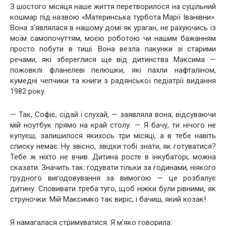
З шостого місяця наше життя перетворилося на суцільний
кошмар під назвою «Материнська турбота Марії Іванівни».
Вона з’являлася в нашому домі як ураган, не рахуючись із
моїм самопочуттям, моєю роботою чи нашим бажанням
просто побути в тиші. Вона везла пакунки зі старими
речами, які збереглися ще від дитинства Максима —
пожовклі фланелеві пелюшки, які пахли нафталіном,
кумедні чепчики та книги з радянської педіатрії видання
1982 року.
— Так, Софіє, сідай і слухай, — заявляла вона, відсуваючи
мій ноутбук прямо на край столу. — Я бачу, ти нічого не
купуєш, залишилося якихось три місяці, а в тебе навіть
списку немає. Ну звісно, звідки тобі знати, як готуватися?
Тебе ж ніхто не вчив. Дитина росте в інкубаторі, можна
сказати. Значить так: годувати тільки за годинами, ніякого
грудного вигодовування за вимогою — це розбалує
дитину. Сповивати треба туго, щоб ніжки були рівними, як
струночки. Мій Максимко так виріс, і бачиш, який козак!
Я намагалася стримуватися. Я м’яко говорила: