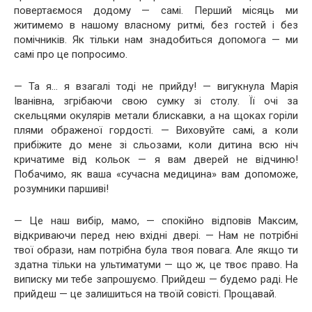
повертаємося додому — самі. Перший місяць ми
житимемо в нашому власному ритмі, без гостей і без
помічників. Як тільки нам знадобиться допомога — ми
самі про це попросимо.
— Та я… я взагалі тоді не прийду! — вигукнула Марія
Іванівна, згрібаючи свою сумку зі столу. Її очі за
скельцями окулярів метали блискавки, а на щоках горіли
плями ображеної гордості. — Виховуйте самі, а коли
прибіжите до мене зі сльозами, коли дитина всю ніч
кричатиме від кольок — я вам дверей не відчиню!
Побачимо, як ваша «сучасна медицина» вам допоможе,
розумники паршиві!
— Це наш вибір, мамо, — спокійно відповів Максим,
відкриваючи перед нею вхідні двері. — Нам не потрібні
твої образи, нам потрібна була твоя повага. Але якщо ти
здатна тільки на ультиматуми — що ж, це твоє право. На
виписку ми тебе запрошуємо. Прийдеш — будемо раді. Не
прийдеш — це залишиться на твоїй совісті. Прощавай.