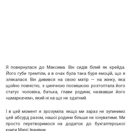
Я повернулася до Максима. Він сидів білий як крейда.
Його губи тремтіли, а в очах була така буря емоцій, що я
злякалася. Він дивився на свою матір — на жінку, яка
щойно повністю, з цинічною посмішкою розтоптала його
статус чоловіка, батька, глави родини, назвавши його
«шмаркачем», який ні на що не здатний.
І в цей момент я зрозуміла: якщо ми зараз не зупинимо
цей абсурд разом, нашої родини більше не існуватиме. Ми
просто перетворимося на додаток до бухгалтерської
книги Марії Іванівни.