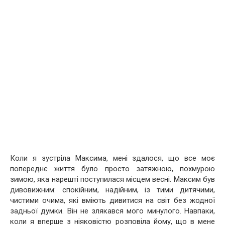
Коли я зустріла Максима, мені здалося, що все моє
попереднє життя було просто затяжною, похмурою
зимою, яка нарешті поступилася місцем весні. Максим був
дивовижним: спокійним, надійним, із тими дитячими,
чистими очима, які вміють дивитися на світ без жодної
задньої думки. Він не злякався мого минулого. Навпаки,
коли я вперше з ніяковістю розповіла йому, що в мене