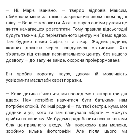
— Ні, Маріє Іванівно, — твердо відповів Максим,
обіймаючи мене за талію і закриваючи своїм тілом від її
гніву. — Вона — моє життя. А от ти зараз своїми руками це
життя намагаєшся розтоптати. Тому правила відсьогодні
будуть такими. До перінатального центру ми їдемо вдвох.
Там будемо тільки Софія, я та лікарі. Жодних родичів,
жодних дзвінків через завідувачок статистики. Хто
з’явиться під стінами перинатального центру. без нашого
дозволу — до залу не зайде, охорона проінформована.
Він зробив коротку паузу, даючи їй можливість
усвідомити масштаби своєї поразки.
— Коли дитина з’явиться, ми проведемо в лікарні три дні
вдвох. Нам потрібно навчитися бути батьками, нам
потрібен спокій. Усі інші родичі — ти, твої сестри, куми, мої
дядьки й усі, кого ти там планувала зібрати — можуть
прийти на виписку. Ми будемо раді бачити всіх із квітами
біля центрального входу. Ми покажемо вам малюка,
зробимо кілька фотографій. Але після цього ми