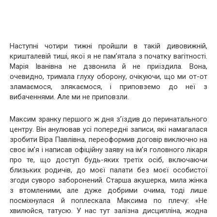
Наступні чотири тижні пройшли в такій дивовижній,
кришталевій тиші, якої я не пам’ятала з початку вагітності.
Марія Іванівна не дзвонила й не приїздила. Вона,
очевидно, тримала глуху оборону, очікуючи, що ми от-от
зламаємося, злякаємося, і приповземо до неї з
вибаченнями. Але ми не приповзли.
Максим зранку першого ж дня з’їздив до перинатального
центру. Він анулював усі попередні записи, які намагалася
зробити Віра Павлівна, переоформив договір виключно на
своє ім’я і написав офіційну заяву на ім’я головного лікаря
про те, що доступ будь-яких третіх осіб, включаючи
близьких родичів, до моєї палати без моєї особистої
згоди суворо заборонений. Старша акушерка, мила жінка
з втомленими, але дуже добрими очима, тоді лише
посміхнулася й поплескала Максима по плечу: «Не
хвилюйся, татусю. У нас тут залізна дисципліна, жодна