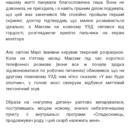
нашому житті панувала благословенна тиша. Вона не
дзвонила, не приїздила, і я навіть грішним ділом подумала,
що цей жах закінчився. Ми спокійно пройшли перший
скринінг, доктор підтвердив, що малюк розвивається
ідеально, а Максим на кожному УЗД світився від
гордості, розглядаючи крихітні пальчики на екрані
монітора.
Але світом Марії Іванівни керував тверезий розрахунок.
Коли на п’ятому місяці Максим під час короткої
телефонної розмови (вони все ж почали зрідка
зідзвонюватися по робочих питаннях) обмовився, що на
другому плановому УЗД нам чітко сказали: «У вас буде
хлопчик», у голові моєї свекрухи відбувся миттєвий
тектонічний зсув.
Образа на «нагуляну дитину» раптово випарувалася,
поступившись місцем новому, значно небезпечнішому
пункту її внутрішньої програми: «Спадкоємець,
продовжувач роду, і цей скарб належить мені».