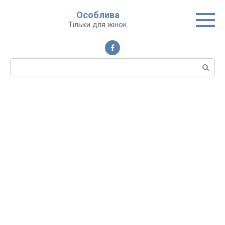
Перейти
Особлива
до
Тільки для жінок
вмісту
Пошук: