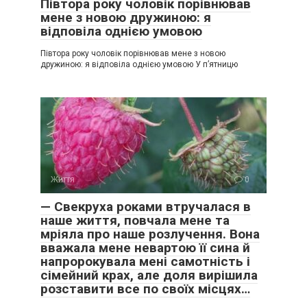
Півтора року чоловік порівнював
мене з новою дружиною: я
відповіла однією умовою
Півтора року чоловік порівнював мене з новою
дружиною: я відповіла однією умовою У п’ятницю
Життя
0
— Свекруха роками втручалася в
наше життя, повчала мене та
мріяла про наше розлучення. Вона
вважала мене невартою її сина й
напророкувала мені самотність і
сімейний крах, але доля вирішила
розставити все по своїх місцях…