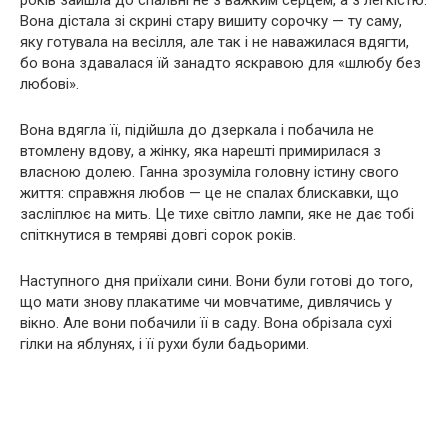
років зайшла до спальні не з важким серцем, а з легкістю.
Вона дістала зі скрині стару вишиту сорочку — ту саму,
яку готувала на весілля, але так і не наважилася вдягти,
бо вона здавалася їй занадто яскравою для «шлюбу без
любові».
Вона вдягла її, підійшла до дзеркала і побачила не
втомлену вдову, а жінку, яка нарешті примирилася з
власною долею. Ганна зрозуміла головну істину свого
життя: справжня любов — це не спалах блискавки, що
засліплює на мить. Це тихе світло лампи, яке не дає тобі
спіткнутися в темряві довгі сорок років.
Наступного дня приїхали сини. Вони були готові до того,
що мати знову плакатиме чи мовчатиме, дивлячись у
вікно. Але вони побачили її в саду. Вона обрізала сухі
гілки на яблунях, і її рухи були бадьорими.