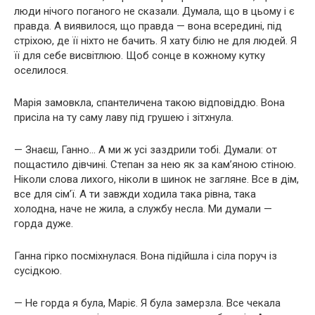
люди нічого поганого не сказали. Думала, що в цьому і є
правда. А виявилося, що правда — вона всередині, під
стріхою, де її ніхто не бачить. Я хату білю не для людей. Я
її для себе висвітлюю. Щоб сонце в кожному кутку
оселилося.
Марія замовкла, спантеличена такою відповіддю. Вона
присіла на ту саму лаву під грушею і зітхнула.
— Знаєш, Ганно… А ми ж усі заздрили тобі. Думали: от
пощастило дівчині. Степан за нею як за кам’яною стіною.
Ніколи слова лихого, ніколи в шинок не загляне. Все в дім,
все для сім’ї. А ти завжди ходила така рівна, така
холодна, наче не жила, а службу несла. Ми думали —
горда дуже.
Ганна гірко посміхнулася. Вона підійшла і сіла поруч із
сусідкою.
— Не горда я була, Маріє. Я була замерзла. Все чекала