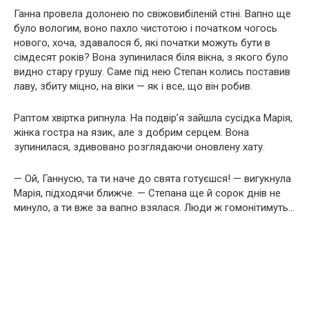
Ганна провела долонею по свіжовибіленій стіні. Вапно ще
було вологим, воно пахло чистотою і початком чогось
нового, хоча, здавалося б, які початки можуть бути в
сімдесят років? Вона зупинилася біля вікна, з якого було
видно стару грушу. Саме під нею Степан колись поставив
лаву, збиту міцно, на віки — як і все, що він робив.
Раптом хвіртка рипнула. На подвір’я зайшла сусідка Марія,
жінка гостра на язик, але з добрим серцем. Вона
зупинилася, здивовано розглядаючи оновлену хату.
— Ой, Ганнусю, та ти наче до свята готуєшся! — вигукнула
Марія, підходячи ближче. — Степана ще й сорок днів не
минуло, а ти вже за вапно взялася. Люди ж гомонітимуть…