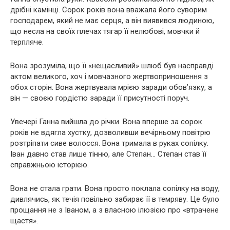
дрібні камінці. Сорок років вона вважала його суворим
господарем, який не має серця, а він виявився людиною,
що несла на своїх плечах тягар її нелюбові, мовчки й
терпляче.
Вона зрозуміла, що її «нещасливий» шлюб був насправді
актом великого, хоч і мовчазного жертвоприношення з
обох сторін. Вона жертвувала мрією заради обов’язку, а
він — своєю гордістю заради її присутності поруч.
Увечері Ганна вийшла до річки. Вона вперше за сорок
років не вдягла хустку, дозволивши вечірньому повітрю
розтріпати сиве волосся. Вона тримала в руках сопілку.
Іван давно став лише тінню, але Степан… Степан став її
справжньою історією.
Вона не стала грати. Вона просто поклала сопілку на воду,
дивлячись, як течія повільно забирає її в темряву. Це було
прощання не з Іваном, а з власною ілюзією про «втрачене
щастя».