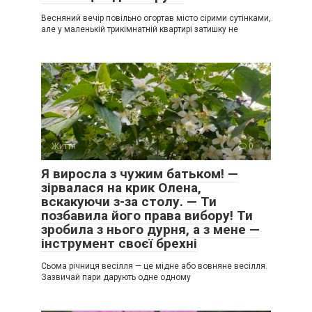
Весняний вечір повільно огортав місто сірими сутінками,
але у маленькій трикімнатній квартирі затишку не
Життя
0
Я виросла з чужим батьком! —
зірвалася на крик Олена,
вскакуючи з-за столу. — Ти
позбавила його права вибору! Ти
зробила з нього дурня, а з мене —
інструмент своєї брехні
Сьома річниця весілля — це мідне або вовняне весілля.
Зазвичай пари дарують одне одному