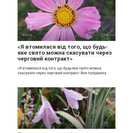
Життя
0
«Я втомилася від того, що будь-
яке свято можна скасувати через
черговий контракт»
«Я втомилася від того, що будь-яке свято можна
скасувати через черговий контракт» Аня поправила
Життя
0