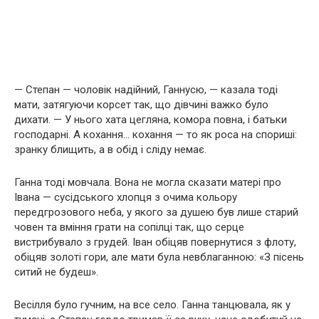
— Степан — чоловік надійний, Ганнусю, — казала тоді
мати, затягуючи корсет так, що дівчині важко було
дихати. — У нього хата цегляна, комора повна, і батьки
господарні. А кохання… кохання — то як роса на спориші:
зранку блищить, а в обід і сліду немає.
Ганна тоді мовчала. Вона не могла сказати матері про
Івана — сусідського хлопця з очима кольору
передгрозового неба, у якого за душею був лише старий
човен та вміння грати на сопілці так, що серце
вистрибувало з грудей. Іван обіцяв повернутися з флоту,
обіцяв золоті гори, але мати була невблаганною: «З пісень
ситий не будеш».
Весілля було гучним, на все село. Ганна танцювала, як у