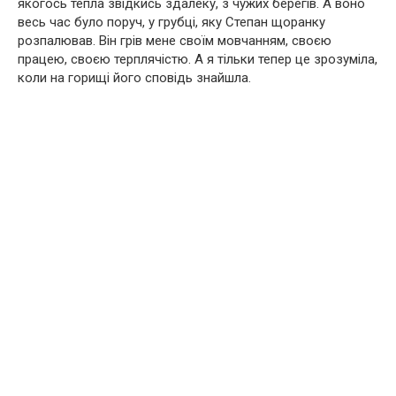
якогось тепла звідкись здалеку, з чужих берегів. А воно
весь час було поруч, у грубці, яку Степан щоранку
розпалював. Він грів мене своїм мовчанням, своєю
працею, своєю терплячістю. А я тільки тепер це зрозуміла,
коли на горищі його сповідь знайшла.