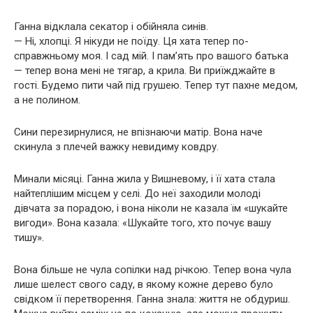
Ганна відклала секатор і обійняла синів.
— Ні, хлопці. Я нікуди не поїду. Ця хата тепер по-
справжньому моя. І сад мій. І пам’ять про вашого батька
— тепер вона мені не тягар, а крила. Ви приїжджайте в
гості. Будемо пити чай під грушею. Тепер тут пахне медом,
а не полином.
Сини перезирнулися, не впізнаючи матір. Вона наче
скинула з плечей важку невидиму ковдру.
Минали місяці. Ганна жила у Вишневому, і її хата стала
найтеплішим місцем у селі. До неї заходили молоді
дівчата за порадою, і вона ніколи не казала їм «шукайте
вигоди». Вона казала: «Шукайте того, хто почує вашу
тишу».
Вона більше не чула сопілки над річкою. Тепер вона чула
лише шелест свого саду, в якому кожне дерево було
свідком її перетворення. Ганна знала: життя не обдуриш.