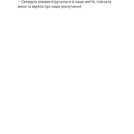
— Свекруха роками втручалася в наше життя, повчала
мене та мріяла про наше розлучення.