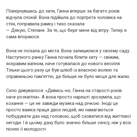
Повернувшись до хати, Ганна вперше за багато років
відчула спокій. Вона підійшла до портрета чоловіка на
стіні, поправила рамку і тихо сказала:
— Дякую, Степане. За те, що беріг мене від вітру. Тепер я
сама впораюся.
Вона не поїхала до міста. Вона залишилася у своєму саду.
Наступного ранку Ганна почала білити хату — свіжим,
яскравим вапном, наче готувалася до нового весілля.
Тільки цього разу це був шлюб із власною волею та
справжньою пам’яттю, де більше не було місця для жалю.
Село дивувалося: «Дивись-но, Ганна на старості років
наче розквітла». А вона просто нарешті зрозуміла, що
кохання — це не завжди музика над річкою. Іноді це
просто важка праця двох людей, які намагаються
побудувати дах над головою, щоб сховатися від життєвої
негоди. І в цьому даху було значно більше сенсу, ніж у всіх
піснях її молодості.