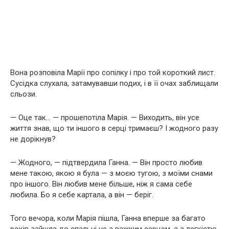
Вона розповіла Марії про сопілку і про той короткий лист.
Сусідка слухала, затамувавши подих, і в її очах заблищали
сльози.
— Оце так… — прошепотіла Марія. — Виходить, він усе
життя знав, що ти іншого в серці тримаєш? І жодного разу
не дорікнув?
— Жодного, — підтвердила Ганна. — Він просто любив
мене такою, якою я була — з моєю тугою, з моїми снами
про іншого. Він любив мене більше, ніж я сама себе
любила. Бо я себе картала, а він — беріг.
Того вечора, коли Марія пішла, Ганна вперше за багато