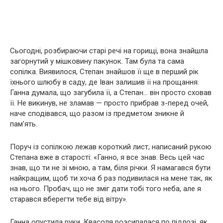
Сьогодні, розбираючи старі речі на горищі, вона знайшла
загорнутий у мішковину пакунок. Там була та сама
сопілка. Виявилося, Степан знайшов її ще в перший рік
їхнього шлюбу в саду, де Іван залишив її на прощання.
Ганна думала, що загубила її, а Степан… він просто сховав
її. Не викинув, не зламав — просто прибрав з-перед очей,
наче сподівався, що разом із предметом зникне й
пам’ять.
Поруч із сопілкою лежав короткий лист, написаний рукою
Степана вже в старості: «Ганно, я все знав. Весь цей час
знав, що ти не зі мною, а там, біля річки. Я намагався бути
найкращим, щоб ти хоча б раз подивилася на мене так, як
на нього. Пробач, що не зміг дати тобі того неба, але я
старався вберегти тебе від вітру».
Ганна опустила руки. Квасоля розсипалася по підлозі, як