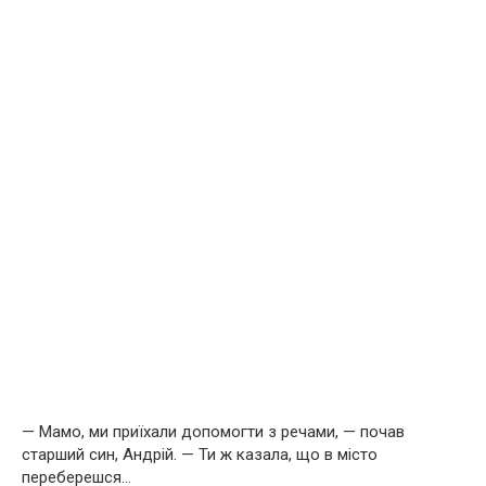
— Мамо, ми приїхали допомогти з речами, — почав
старший син, Андрій. — Ти ж казала, що в місто
переберешся…