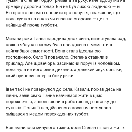
тумані, а Степан гордо тримав її за руку, наче здобутий на
ярмарку дорогий товар. Він не був лихою людиною — ні.
Він просто не вмів говорити про почуття, вважаючи, що
нова хустка на свято чи справна огорожа — це і є
найвищий прояв турботи.
Минали роки. Ганна народила двох синів, випестувала сад,
кожна яблуня в якому була посаджена в моменти її
найглибшої самотності. Вона стала ідеальною
господинею. Село її поважало, Степана ставили в
приклад. Але щовечора, засинаючи поруч із чоловіком,
вона чула не його рівне дихання, а далекий звук сопілки,
який приносив вітер із боку річки.
Іван так і не повернувся до села. Казали, поїхав десь на
північ, завів сім’ю. Ганна навчилася жити з цією
порожнечею, заповнюючи її роботою від світанку до
сутінків. Полин її нездійсненого кохання поступово
змішався з медом повсякденних турбот.
Все змінилося минулого тижня, коли Степан пішов з життя