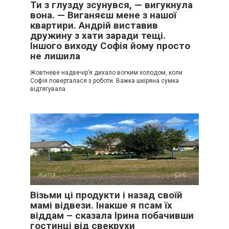
Ти з глузду зсунувся, — вигукнула
вона. — Виганяєш мене з нашої
квартири. Андрій виставив
дружину з хати заради тещі.
Іншого виходу Софія йому просто
не лишила
Жовтневе надвечір’я дихало вогким холодом, коли
Софія поверталася з роботи. Важка шкіряна сумка
відтягувала
Життя
0
Візьми ці продукти і назад своїй
мамі відвези. Інакше я псам їх
віддам – сказала Ірина побачивши
гостинці від свекрухи