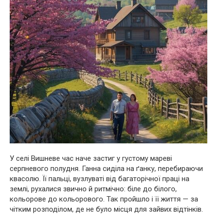
У селі Вишневе час наче застиг у густому мареві
серпневого полудня. Ганна сиділа на ґанку, перебираючи
квасолю. Її пальці, вузлуваті від багаторічної праці на
землі, рухалися звично й ритмічно: біле до білого,
кольорове до кольорового. Так пройшло і її життя — за
чітким розподілом, де не було місця для зайвих відтінків.