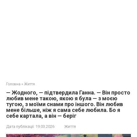
Головна
»
Життя
— Жодного, — підтвердила Ганна. — Він просто
любив мене такою, якою я була — з моєю
тугою, з моїми снами про іншого. Він любив
мене більше, ніж я сама себе любила. Бо я
себе картала, а він — беріг
Дата публікації:
19.03.2026
Життя