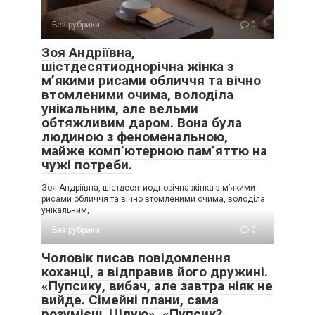
Без рубрики
0
Зоя Андріївна,
шістдесятиоднорічна жінка з
м’якими рисами обличчя та вічно
втомленими очима, володіла
унікальним, але вельми
обтяжливим даром. Вона була
людиною з феноменальною,
майже комп’ютерною пам’яттю на
чужі потреби.
Зоя Андріївна, шістдесятиоднорічна жінка з м’якими
рисами обличчя та вічно втомленими очима, володіла
унікальним,
Без рубрики
0
Чоловік писав повідомлення
коханці, а відправив його дружині.
«Пупсику, вибач, але завтра ніяк не
вийде. Сімейні плани, сама
розумієш. Цілую». «Пупсик?