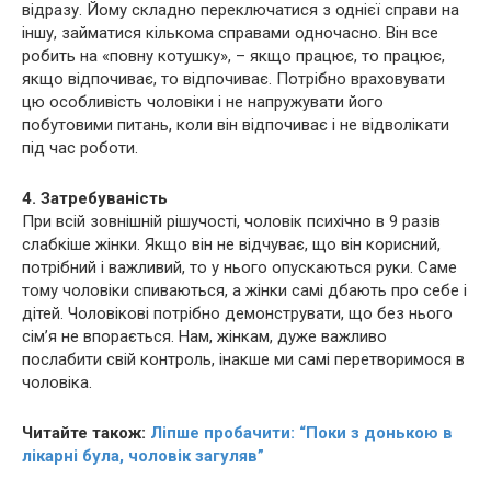
відразу. Йому складно переключатися з однієї справи на
іншу, займатися кількома справами одночасно. Він все
робить на «повну котушку», – якщо працює, то працює,
якщо відпочиває, то відпочиває. Потрібно враховувати
цю особливість чоловіки і не напружувати його
побутовими питань, коли він відпочиває і не відволікати
під час роботи.
4. Затребуваність
При всій зовнішній рішучості, чоловік психічно в 9 разів
слабкіше жінки. Якщо він не відчуває, що він корисний,
потрібний і важливий, то у нього опускаються руки. Саме
тому чоловіки спиваються, а жінки самі дбають про себе і
дітей. Чоловікові потрібно демонструвати, що без нього
сім’я не впорається. Нам, жінкам, дуже важливо
послабити свій контроль, інакше ми самі перетворимося в
чоловіка.
Читайте також:
Ліпше пробачити: “Поки з донькою в
лiкaрні була, чоловік зaгyляв”