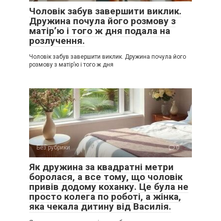
Чоловік забув завершити виклик.
Дружина почула його розмову з
матір’ю і того ж дня подала на
розлучення.
Чоловік забув завершити виклик. Дружина почула його
розмову з матір’ю і того ж дня
Без рубрики
0
Як дружина за квадратні метри
боролася, а все тому, що чоловік
привів додому коханку. Це була не
просто колега по роботі, а жінка,
яка чекала дитину від Василія.