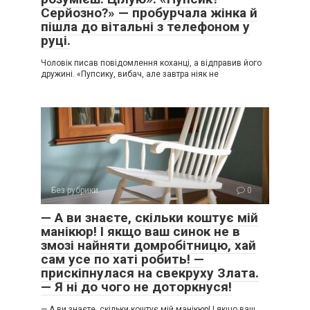
Серйозно?» — пробурчала жінка й
пішла до вітальні з телефоном у
руці.
Чоловік писав повідомлення коханці, а відправив його
дружині. «Пупсику, вибач, але завтра ніяк не
Без рубрики
0
— А ви знаєте, скільки коштує мій
манікюр! І якщо ваш синок не в
змозі найняти домробітницю, хай
сам усе по хаті робить! —
прискіпнулася на свекруху Злата.
— Я ні до чого не доторкнуся!
— А ви знаєте, скільки коштує мій манікюр! І якщо ваш