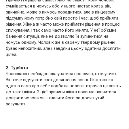
Прийняття рішень самостійно, на самоті. Коли чоловік
сумнівається в чомусь або у нього настає криза, він,
звичайно, може з кимось порадитися, але в кінцевому
підсумку йому потрібно свій простір і час, щоб прийняти
рішення. Жінка ж часто може приймати рішення в процесі
спілкування, і так само часто його міняти. У неї об’ємне
бачення ситуації, яке не дозволяє їй зупинитися на
чомусь одному. Чоловік же в своєму твердому рішенні
буває непохитний, але і завдяки цьому здатний досягати
цілей.
2. Турбота
Чоловікові необхідно піклуватися про сім’ю, оточуючих.
Він хоче відчувати свої досягнення зовні. Якщо жінка
здатна сама про себе подбати, чоловік втрачає цікавість
до такої жінки. З цієї причини жінка повинна навчитися
довіряти чоловікові і хвалити його за досягнутий
результат.