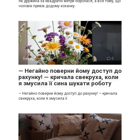
Як дружина за квадратні метри боролася, а все тому, що
чоловік привів додому коханку.
Без рубрики
0
— Негайно поверни йому доступ до
рахунку! — кричала свекруха, коли
я змусила її сина шукати роботу
— Негайно поверни йому доступ до рахунку! — кричала
свекруха, коли я змусила її