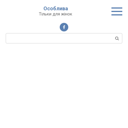
Перейти
Особлива
до
Тільки для жінок
вмісту
Пошук: